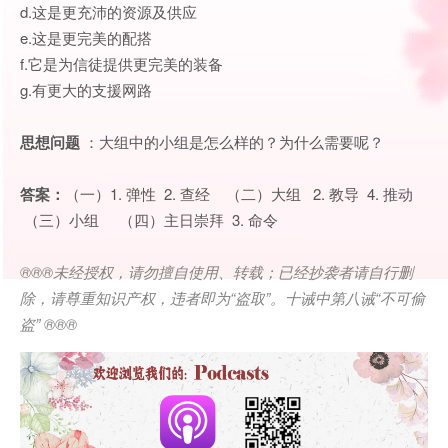
d.这是更充沛的资源及供应
e.这是更完美的配搭
f.它是为信徒提供更完美的装备
g.有更大的支援网路
思想问题
：大组中的小组是怎么样的？为什么需要呢？
答案：
（一）1. 弹性 2. 查经 （二）大组 2. 教导 4. 推动
（三）小组 （四）主日崇拜 3. 命令
®®®
未经授权，请勿擅自使用、转载；已经抄袭者请自行删
除，请尊重知识产权，违者即为
“
盗取
”
。十诫中第八诫
“
不可偷
盗
” ®®®