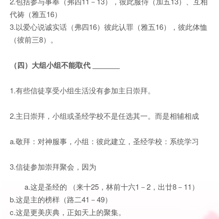
2.包括参与事奉（弗四11－13），彼此服侍（加五13）、互相
代祷（雅五16）
3.以爱心说诚实话（弗四16）彼此认罪（雅五16），彼此体恤
（彼前三8）。
（四）大组小组不能取代
1.有些信徒享受小组生活没有参加主日崇拜。
2.主日崇拜，小组或圣经学校不是任选其一。而是相辅相成
a.敬拜：对神服事，小组：彼此建立，圣经学校：系统学习
3.信徒参加崇拜聚会，因为
a.这是圣经的 （来十25，林前十六1－2，出廿8－11）
b.这是主的榜样（路二41－49）
c.这是更美庆典，正如天上的聚集。