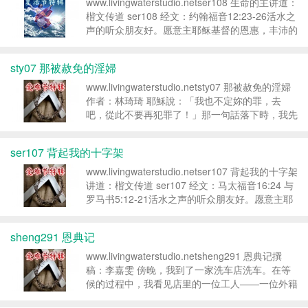
www.livingwaterstudio.netser108 生命的主讲道：
楷文传道 ser108 经文：约翰福音12:23-26活水之
声的听众朋友好。愿意主耶稣基督的恩惠，丰沛的
充满在弟兄姐妹当中。我是您属灵的小伙伴——楷
文老师。今天是复活节，耶...
sty07 那被赦免的淫婦
www.livingwaterstudio.netsty07 那被赦免的淫婦
作者：林琦琦 耶穌說：「我也不定妳的罪，去
吧，從此不要再犯罪了！」那一句話落下時，我先
感到的是——冷。冷得像剛從深井裡被人拎起，衣
襟仍在滴水，卻被丟在風口。石頭落回地上，聲音
ser107 背起我的十字架
散了；...
www.livingwaterstudio.netser107 背起我的十字架
讲道：楷文传道 ser107 经文：马太福音16:24 与
罗马书5:12-21活水之声的听众朋友好。愿意主耶
稣基督的恩惠，丰沛的充满在弟兄姐妹当中。我是
您属灵的小伙伴——楷...
sheng291 恩典记
www.livingwaterstudio.netsheng291 恩典记撰
稿：李嘉雯 傍晚，我到了一家洗车店洗车。在等
候的过程中，我看见店里的一位工人——一位外籍
人士（罗兴亚族）——带着他的女儿一同工作。小