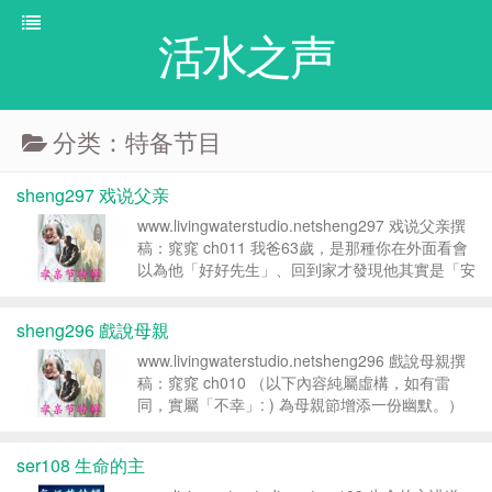
活水之声
分类：特备节目
sheng297 戏说父亲
www.livingwaterstudio.netsheng297 戏说父亲撰
稿：窕窕 ch011 我爸63歲，是那種你在外面看會
以為他「好好先生」、回到家才發現他其實是「安
靜先生」的人。他在公司是大部門的總經理，管很
多人，管很多事，管很多錢。預算在...
sheng296 戲說母親
www.livingwaterstudio.netsheng296 戲說母親撰
稿：窕窕 ch010 （以下內容純屬虛構，如有雷
同，實屬「不幸」: ) 為母親節增添一份幽默。）
我先自我介紹一下：我女，30歲。人生最大的成
就不是買房，不是升職，是在我媽的...
ser108 生命的主