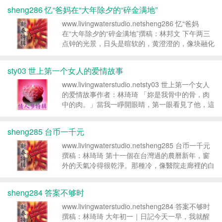
女孩在顾客来来往往、地上满是肥皂与水的环境中
sheng286 忆“爸妈在“大年除夕的“碎金满地”
走来...
www.livingwaterstudio.netsheng286 忆“爸妈
在“大年除夕的“碎金满地”撰稿：林邦文 下午两三
点钟的光景，日头是暄软的，黄澄澄的，像块融化
了的麦芽糖，黏黏地糊在院子里的方砖地上。我们
各有自己小家的兄弟五个，便是这时候，陆陆续续
sty03 世上第一个女人的爱情故事
地聚到父...
www.livingwaterstudio.netsty03 世上第一个女人
的爱情故事作者：林琦琦 「妳是我骨中的骨，肉
中的肉。」當我一睜開眼睛，第一眼看見了他，這
是他對我說的第一句話。那句話落下時，微微的風
吹起，風裡有一絲梔子花的香氣，輕輕的像一個
sheng285 台币一千元
吻，像...
www.livingwaterstudio.netsheng285 台币一千元
撰稿：林琦琦 第十一個在台灣過的農曆新年，窗
外的天氣冷得很乾淨。那種冷，像醫院走廊裡的白
光一樣，把一切都照得清清楚楚：誰在堅強，誰在
逞強，誰其實已經撐不住了。我在台灣十年了。這
sheng284 答案不够时
句...
www.livingwaterstudio.netsheng284 答案不够时
撰稿：林琦琦 大年初一｜日記今天一早，我就醒