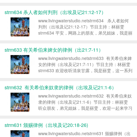
话语，一起认识神更多，奔走天路更有力量。上一
集我们研究到，神对于杀人者、打父母、咒...
strm634 杀人者如何判刑（出埃及记21:12-17）
www.livingwaterstudio.netstrm634 杀人者如何
判刑（出埃及记21:12-17）节目主持：林丽雯
strm634 平安，网路上的朋友，弟兄姐妹，我是丽
雯。今天在清泉甘露节目中，继续为您讲解出埃及
记。我们今天讨论的段落是出埃及记...
strm633 有关希伯来婢女的律例（出21:7-11）
www.livingwaterstudio.netstrm633 有关希伯来婢
女的律例（出埃及记21:7-11）节目主持：林丽雯
strm633 欢迎收听清泉甘露，我是丽雯，这一系列
我们正在研究出埃及记。上一集我们谈到关于奴隶
制度，或许弟兄姐妹觉...
strm632 有关希伯来奴隶的律例（出埃及记21:1-6）
www.livingwaterstudio.netstrm632 有关希伯来奴
隶的律例（出埃及记21:1-6）节目主持：林丽雯
听众朋友，弟兄姐妹，我是丽雯，欢迎一起来学习
神的话，叫我们的生命因为神的话语而更丰盛！神
在颁布了十诫之后，就给以色列百姓赐下许多有关
strm631 颁赐律例（出埃及记20:18-26)
民...
www.livingwaterstudio.netstrm631 颁赐律例（出