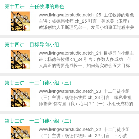
天开始，我将会与大家分享有关神迹奇事的系列...
第廿五讲：主任牧师的角色
www.livingwaterstudio.netch_25 主任牧师的角色
主讲：杨德伟牧师 ch_25 引言：美以美（卫理）
教派创始人卫斯理兄弟一、发展小组事工过程中关
键人物（一）主任牧师的角色1.主任牧师是细胞小
组成败的 人物a.主任牧师的异象就是属下...
第廿四讲：目标导向小组
www.livingwaterstudio.netch_24 目标导向小组主
讲：杨德伟牧师 ch_24 引言：多数人多成功，但
人真正的需要是成长一、如何落实教会五大目标
呢？（一）有目标的 同化1.教会若遵从
主的目标...
第廿三讲：十二门徒小组（三）
www.livingwaterstudio.netch_23 十二门徒小组
（三）主讲：杨德伟牧师 ch_23 引言：家私业祖
师鲁班“你有量（良）心吗？”（一）小组长成功的
秘诀1.对失丧的灵魂起______ 的心a.如耶稣：寻
找拯救失丧的人b.我们...
第廿二讲：十二门徒小组（二）
www.livingwaterstudio.netch_22 十二门徒小组
（二）主讲：杨德伟牧师 ch_22 引言：－小孩