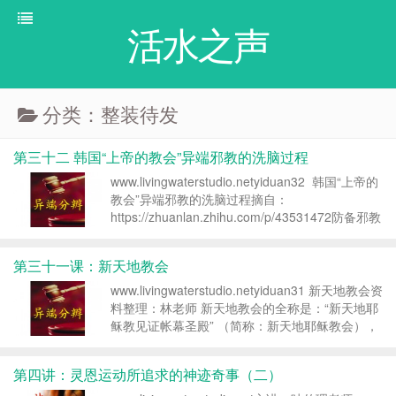
活水之声
分类：整装待发
第三十二 韩国“上帝的教会”异端邪教的洗脑过程
www.livingwaterstudio.netyiduan32 韩国“上帝的
教会”异端邪教的洗脑过程摘自：
https://zhuanlan.zhihu.com/p/43531472防备邪教
韩国的《上帝的教会》邪教详细的洗脑过程一这个
上帝的教会脱离圣经，用圣经中的对...
第三十一课：新天地教会
www.livingwaterstudio.netyiduan31 新天地教会资
料整理：林老师 新天地教会的全称是：“新天地耶
稣教见证帐幕圣殿” （简称：新天地耶稣教会），
是李万熙创设的基督教异端，其总部设在韩国京畿
道果川市。2014年10月30日至31日，韩国基督教
第四讲：灵恩运动所追求的神迹奇事（二）
监...