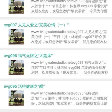
www.livingwaterstudio.netevg098 活得健康之“老
人饮食十个1”节目主持：林老师 evg098 亲爱的听
众朋友您好，欢迎您收听“银发常青”，今天为你播
出的单元是“活得健康”，我是您的朋友——林老
师。希望每一位听众朋友、年长者，听着...
evg097 人见人爱之“完美心情（一）”
www.livingwaterstudio.netevg097 人见人爱之“完
美心情（一）”节目主持：林老师 evg097 听众朋
友您好，欢迎您收听“银发常青”，我是您的朋友林
老师。林老师决定，“银发常青”这个节目将会完成
一百集，“人见人爱”这个单...
evg096 福气无限之“大筵席”
www.livingwaterstudio.netevg096 福气无限之“大
筵席”节目主持：林老师 evg096 亲爱的听众朋友
您好，欢迎您收听『银发常青』，我是你的朋友林
老师。今天很高兴在节目中为您推出的是“福气无
限”这个单元，我们要读一段上帝...
evg095 活得健康之“醋”
www.livingwaterstudio.netevg095 活得健康
之“醋”节目主持：林老师 evg095 爱的听众朋友您
好，欢迎您收听“银发常青”，我是你的朋友应该是
老朋友了，我是你的老朋友林老师，今天“银发常