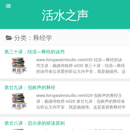
活水之声
分类：释经学
第三十讲：结语—释经的诀窍
www.livingwaterstudio.nete030 结语—释经的诀
窍主讲：杨德伟牧师 e030 第三十讲：结语—释经
的诀窍各位亲爱的听众主内平安，我是杨德伟。这
是基督教释经学课程第三十讲，结语——释经的诀
窍。引言：罗杰对圣经的一个很特别的经验罗杰这
第廿九讲：倪柝声的释经
个...
www.livingwaterstudio.nete029 倪柝声的释经主
讲：杨德伟牧师 e029 第廿九讲：倪柝声的释经各
位听众主内平安，我是杨德伟。这是基督教释经学
课程第二十九讲，倪柝声的释经。引言：倪柝声是
中国教会一位属灵伟人、《地方教会》创办人。倪
第廿八讲：启示录的研读原则
柝...