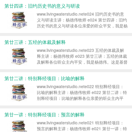
来诗歌体裁的特色与解释。引言：有一个基督徒喜
第廿四讲：旧约历史书的意义与研读
欢...
www.livingwaterstudio.nete024 旧约历史书的意
义与研读主讲：杨德伟牧师 e024 第廿四讲：旧约
历史书的意义与研读各位亲爱的听众平安，我是杨
德伟。这是基督教释经学课程第二十四讲，旧约历
史书的意义与研读。引言：葛多马叫人读十诫据说
第廿三讲：五经的体裁及解释
非...
www.livingwaterstudio.nete023 五经的体裁及解
释主讲：杨德伟牧师 e023 第廿三讲：五经的体裁
及解释各位听众主内平安，我是杨德伟。这是基督
教释经学课程第二十三讲，五经的体裁及解释。引
言：有一个父亲想安静看书……圣经启示一位伟大
第廿二讲：特别释经项目：比喻的解释
的...
www.livingwaterstudio.nete022 特别释经项目：
比喻的解释主讲：杨德伟牧师 e022 第廿二讲：特
别释经项目：比喻的解释各位亲爱的听众主内平
安，我是杨德伟。这是基督教释经学课程第二十二
讲，特别释经项目：比喻的解释。引言：为什么圣
第廿一讲：特别释经项目：预言的解释
经也...
www.livingwaterstudio.nete021 特别释经项目：
预言的解释主讲：杨德伟牧师 e021 第廿一讲：特