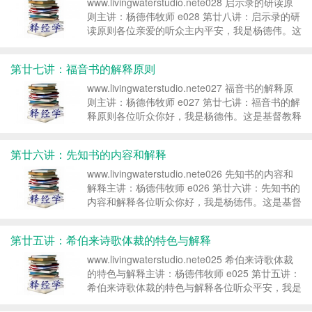
www.livingwaterstudio.nete028 启示录的研读原
则主讲：杨德伟牧师 e028 第廿八讲：启示录的研
读原则各位亲爱的听众主内平安，我是杨德伟。这
是基督教释经学课程第二十八讲，启示录的研读原
则。引言：经比赛读启示录，不要怕难理解。记得
第廿七讲：福音书的解释原则
有...
www.livingwaterstudio.nete027 福音书的解释原
则主讲：杨德伟牧师 e027 第廿七讲：福音书的解
释原则各位听众你好，我是杨德伟。这是基督教释
经学课程第二十七讲，福音书的解释原则。引言：
美国一间旅馆优待牧师符类福音书：（一起看）的
第廿六讲：先知书的内容和解释
意...
www.livingwaterstudio.nete026 先知书的内容和
解释主讲：杨德伟牧师 e026 第廿六讲：先知书的
内容和解释各位听众你好，我是杨德伟。这是基督
教释经学课程第二十六讲，先知书的内容与解释。
引言：圣经话语的可靠性以及神的智慧前不久我参
第廿五讲：希伯来诗歌体裁的特色与解释
加...
www.livingwaterstudio.nete025 希伯来诗歌体裁
的特色与解释主讲：杨德伟牧师 e025 第廿五讲：
希伯来诗歌体裁的特色与解释各位听众平安，我是
杨德伟。这是基督教释经学课程第二十五讲，希伯