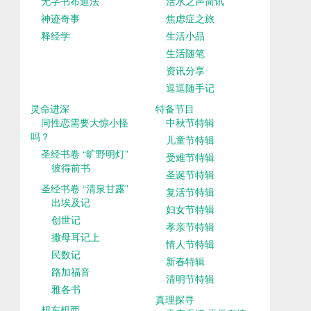
无字书布道法
活水之声简讯
神迹奇事
焦虑症之旅
释经学
生活小品
生活随笔
资讯分享
逗逗随手记
灵命进深
特备节目
同性恋需要大惊小怪
中秋节特辑
吗？
儿童节特辑
圣经书卷 “旷野明灯”
受难节特辑
彼得前书
圣诞节特辑
圣经书卷 “清泉甘露”
复活节特辑
出埃及记
妇女节特辑
创世记
孝亲节特辑
撒母耳记上
情人节特辑
民数记
新春特辑
路加福音
清明节特辑
雅各书
真理探寻
想东想西