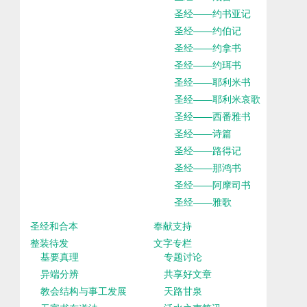
圣经——约书亚记
圣经——约伯记
圣经——约拿书
圣经——约珥书
圣经——耶利米书
圣经——耶利米哀歌
圣经——西番雅书
圣经——诗篇
圣经——路得记
圣经——那鸿书
圣经——阿摩司书
圣经——雅歌
圣经和合本
奉献支持
整装待发
文字专栏
基要真理
专题讨论
异端分辨
共享好文章
教会结构与事工发展
天路甘泉