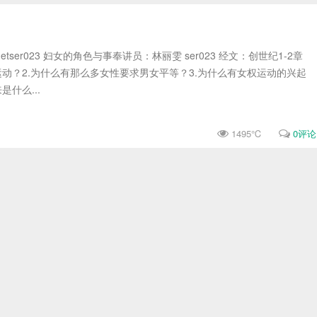
tudio.netser023 妇女的角色与事奉讲员：林丽雯 ser023 经文：创世纪1-2章
运动？2.为什么有那么多女性要求男女平等？3.为什么有女权运动的兴起
什么...
1495℃
0评论