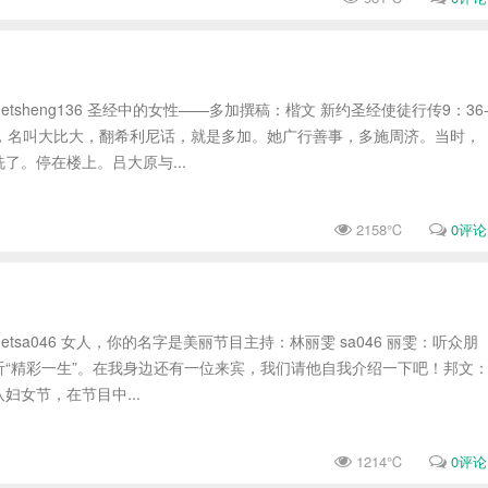
studio.netsheng136 圣经中的女性——多加撰稿：楷文 新约圣经使徒行传9：36
徒，名叫大比大，翻希利尼话，就是多加。她广行善事，多施周济。当时，
了。停在楼上。吕大原与...
2158℃
0评论
studio.netsa046 女人，你的名字是美丽节目主持：林丽雯 sa046 丽雯：听众朋
听“精彩一生”。在我身边还有一位来宾，我们请他自我介绍一下吧！邦文
妇女节，在节目中...
1214℃
0评论