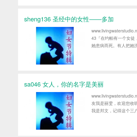
sheng136 圣经中的女性——多加
www.livingwater
43『在约帕有一个女
她患病而死。有人把她洗
sa046 女人，你的名字是美丽
www.livingwater
友我是丽雯，欢迎您收
我是邦文，记得这个三八