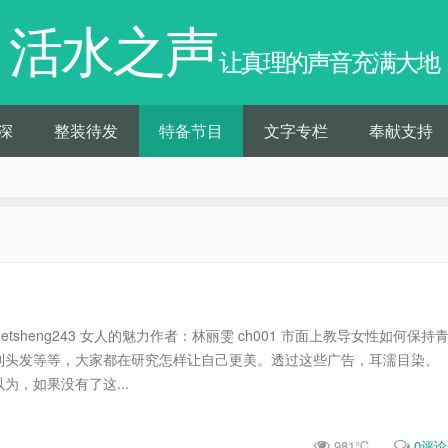
活水之声
让真理的声音充满大地
深
整装待发
特备节目
文字专栏
奉献支持
studio.netsheng243 女人的魅力作者：林丽雯 ch001 市面上教导女性如何保持
到头发等等，大家都在研究怎样让自己更美。透过这些广告，耳濡目染、
为，如果没有了这...
981℃
0评论