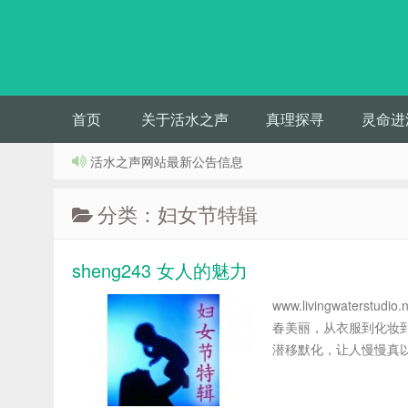
首页
关于活水之声
真理探寻
灵命进
活水之声网站最新公告信息
分类：妇女节特辑
sheng243 女人的魅力
www.livingwater
春美丽，从衣服到化妆
潜移默化，让人慢慢真以