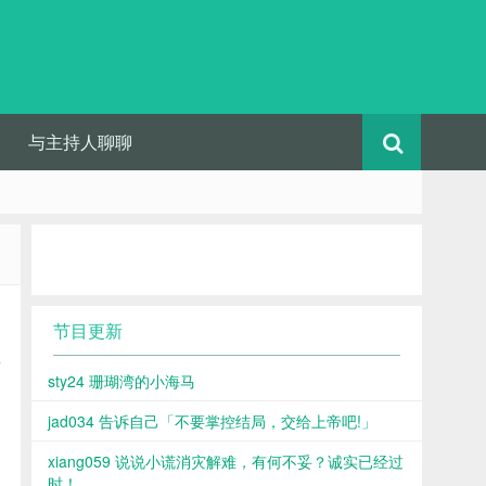
与主持人聊聊
节目更新
青
sty24 珊瑚湾的小海马
jad034 告诉自己「不要掌控结局，交给上帝吧!」
xiang059 说说小谎消灾解难，有何不妥？诚实已经过
时！