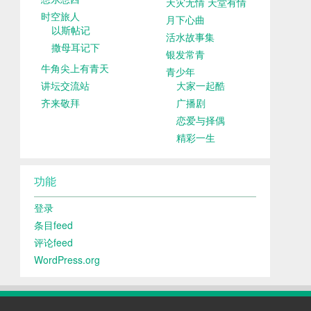
天灾无情 天堂有情
时空旅人
月下心曲
以斯帖记
活水故事集
撒母耳记下
银发常青
牛角尖上有青天
青少年
讲坛交流站
大家一起酷
齐来敬拜
广播剧
恋爱与择偶
精彩一生
功能
登录
条目feed
评论feed
WordPress.org