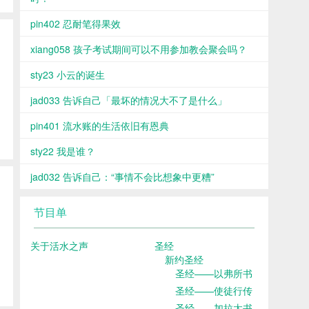
pin402 忍耐笔得果效
xiang058 孩子考试期间可以不用参加教会聚会吗？
-
sty23 小云的诞生
jad033 告诉自己「最坏的情况大不了是什么」
pin401 流水账的生活依旧有恩典
sty22 我是谁？
jad032 告诉自己：“事情不会比想象中更糟”
节目单
：
关于活水之声
圣经
新约圣经
圣经——以弗所书
圣经——使徒行传
圣经——加拉太书