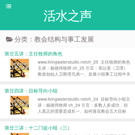
活水之声
分类：教会结构与事工发展
第廿五讲：主任牧师的角色
www.livingwaterstudio.netch_25 主任牧师的角色
主讲：杨德伟牧师 ch_25 引言：美以美（卫理）
教派创始人卫斯理兄弟一、发展小组事工过程中关
键人物（一）主任牧师的角色1.主任牧师是细胞小
组成败的 人物a.主任牧师的异象就是属下...
第廿四讲：目标导向小组
www.livingwaterstudio.netch_24 目标导向小组主
讲：杨德伟牧师 ch_24 引言：多数人多成功，但
人真正的需要是成长一、如何落实教会五大目标
呢？（一）有目标的 同化1.教会若遵从
主的目标...
第廿三讲：十二门徒小组（三）