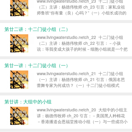
www.livingwaterstudio.netch_23 十二门徒小组
（三）主讲：杨德伟牧师 ch_23 引言：家私业祖
师鲁班“你有量（良）心吗？”（一）小组长成功的
秘诀1.对失丧的灵魂起______ 的心a.如耶稣：寻
找拯救失丧的人b.我们...
第廿二讲：十二门徒小组（二）
www.livingwaterstudio.netch_22 十二门徒小组
（二）主讲：杨德伟牧师 ch_22 引言：－小孩
说：等我变成大孩子的时候－细胞小组就是一个把
握机会事奉的表现－继续上一课的十二门徒小组原
则（一）十二门徒小组原则第四个原则：...
第廿一讲：十二门徒小组（一）
www.livingwaterstudio.netch_21 十二门徒小组
（一）主讲：杨德伟牧师 ch_21 引言：俄国名芭
蕾舞专家为何成功？（一）十二门徒小组模式
(Group of 12 简称G12)的创立1.哥伦比亚，1983
年凯撒牧师推动...
第廿讲：大组中的小组
www.livingwaterstudio.netch_20 大组中的小组主
讲：杨德伟牧师 ch_20 引言：－美国黑人种棉花
－香港播道会恩福堂推动小组（一）与一些成功小
组教会的小组有所不同1.较有 ，不僵化：有伸缩