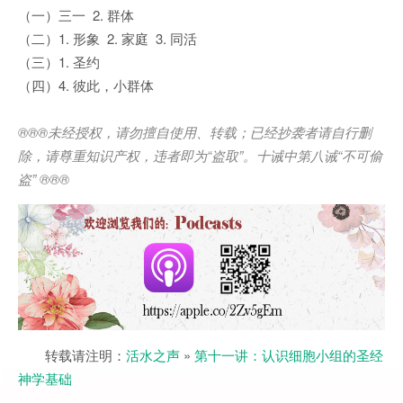
（一）三一 2. 群体
（二）1. 形象 2. 家庭 3. 同活
（三）1. 圣约
（四）4. 彼此，小群体
®®®
未经授权，请勿擅自使用、转载；已经抄袭者请自行删
除，请尊重知识产权，违者即为
“
盗取
”
。十诫中第八诫
“
不可偷
盗
” ®®®
转载请注明：
活水之声
»
第十一讲：认识细胞小组的圣经
神学基础