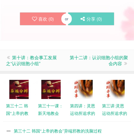
喜欢 (
0
)
分享 (
0
)
or
第十讲：教会事工发展
第十二讲：认识细胞小组的聚
之“认识细胞小组”
会内容
第三十二 韩
第三十一课：
第四讲：灵恩
第三讲:灵恩
国“上帝的教
新天地教会
运动所追求的
运动所追求的
会”异端邪教
神迹奇事
神迹奇事
的洗脑过程
（二）
（一）
第三十二 韩国“上帝的教会”异端邪教的洗脑过程