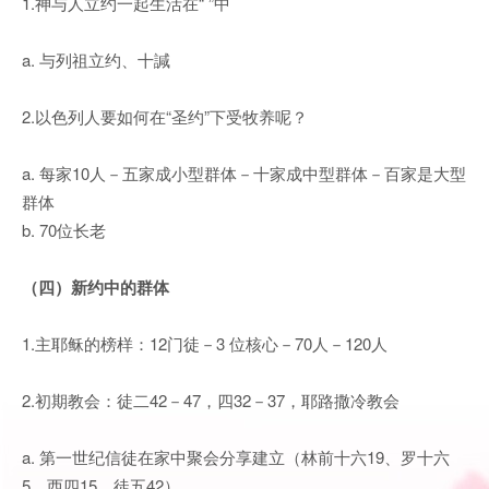
1.神与人立约一起生活在“ ”中
a. 与列祖立约、十諴
2.以色列人要如何在“圣约”下受牧养呢？
a. 每家10人－五家成小型群体－十家成中型群体－百家是大型
群体
b. 70位长老
（四）新约中的群体
1.主耶稣的榜样：12门徒－3 位核心－70人－120人
2.初期教会：徒二42－47，四32－37，耶路撒冷教会
a. 第一世纪信徒在家中聚会分享建立（林前十六19、罗十六
5、西四15、徒五42）