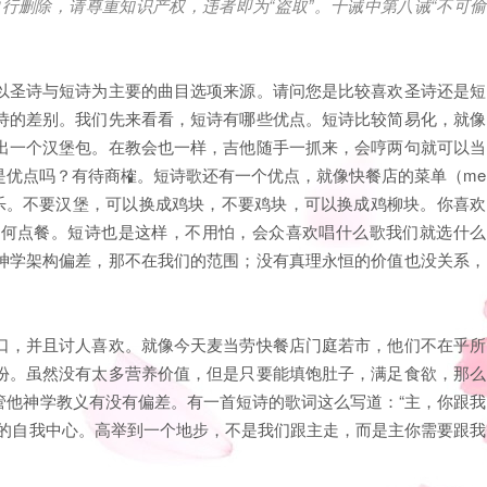
行删除，请尊重知识产权，违者即为“盗取”。十诫中第八诫“不可偷
以圣诗与短诗为主要的曲目选项来源。请问您是比较喜欢圣诗还是短
诗的差别。我们先来看看，短诗有哪些优点。短诗比较简易化，就像
出一个汉堡包。在教会也一样，吉他随手一抓来，会哼两句就可以当
是优点吗？有待商榷。短诗歌还有一个优点，就像快餐店的菜单（me
可乐。不要汉堡，可以换成鸡块，不要鸡块，可以换成鸡柳块。你喜欢
如何点餐。短诗也是这样，不用怕，会众喜欢唱什么歌我们就选什么
神学架构偏差，那不在我们的范围；没有真理永恒的价值也没关系，
口，并且讨人喜欢。就像今天麦当劳快餐店门庭若市，他们不在乎所
份。虽然没有太多营养价值，但是只要能填饱肚子，满足食欲，那么
管他神学教义有没有偏差。有一首短诗的歌词这么写道：“主，你跟我
代的自我中心。高举到一个地步，不是我们跟主走，而是主你需要跟我