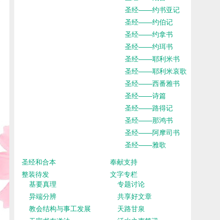
圣经——约书亚记
圣经——约伯记
圣经——约拿书
圣经——约珥书
圣经——耶利米书
圣经——耶利米哀歌
圣经——西番雅书
圣经——诗篇
圣经——路得记
圣经——那鸿书
圣经——阿摩司书
圣经——雅歌
圣经和合本
奉献支持
整装待发
文字专栏
基要真理
专题讨论
异端分辨
共享好文章
教会结构与事工发展
天路甘泉