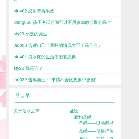
pin402 忍耐笔得果效
xiang058 孩子考试期间可以不用参加教会聚会吗？
sty23 小云的诞生
jad033 告诉自己「最坏的情况大不了是什么」
pin401 流水账的生活依旧有恩典
sty22 我是谁？
jad032 告诉自己：“事情不会比想象中更糟”
节目单
关于活水之声
圣经
新约圣经
圣经——以弗所书
圣经——使徒行传
圣经——加拉太书