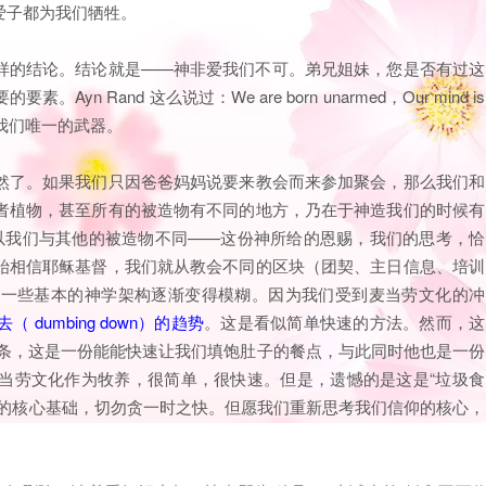
爱子都为我们牺牲。
样的结论。结论就是——神非爱我们不可。弟兄姐妹，您是否有过这
Rand 这么说过：We are born unarmed，Our mind is
想是我们唯一的武器。
然了。如果我们只因爸爸妈妈说要来教会而来参加聚会，那么我们和
者植物，甚至所有的被造物有不同的地方，乃在于神造我们的时候有
所以我们与其他的被造物不同——这份神所给的恩赐，我们的思考，恰
始相信耶稣基督，我们就从教会不同的区块（团契、主日信息、培训
，一些基本的神学架构逐渐变得模糊。因为我们受到麦当劳文化的冲
dumbing down）的趋势
。这是看似简单快速的方法。然而，这
薯条，这是一份能能快速让我们填饱肚子的餐点，与此同时他也是一份
当劳文化作为牧养，很简单，很快速。但是，遗憾的是这是“垃圾食
仰的核心基础，切勿贪一时之快。但愿我们重新思考我们信仰的核心，