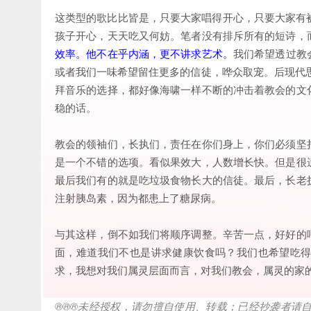
这类型的歌比比皆是，只要大家唱得开心，只要大家有被感
孩子开心，天天吃又何妨。笔者没有排斥所有的短诗，
效率。他不在乎内涵，更不讲求艺术。
我们希望透过教
或者我们一味希望留住更多的信徒，哗众取宠。后现代
拜音乐的选择，都好像海啸一样不断的冲击着教会的文
稳的话。
教会的领袖们，长执们，责任在你们身上，你们必须坚
是一个不错的选项。看似果效大，人数增长快。但是很
最后我们有的就是吃垃圾食物长大的信徒。最后，长老
注射胰岛素，因为都患上了糖尿病。
与其这样，倒不如我们将顺序调整。辛苦一点，好好的
面，难道我们不也是讲求健康饮食吗？我们也希望吃
求，我想对我们属灵层面而言，对我们教会，属灵的家
®®®
未经授权，请勿擅自使用、转载；已经抄袭者请