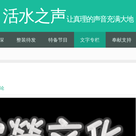
活水之声
让真理的声音充满大地
深
整装待发
特备节目
文字专栏
奉献支持
评论