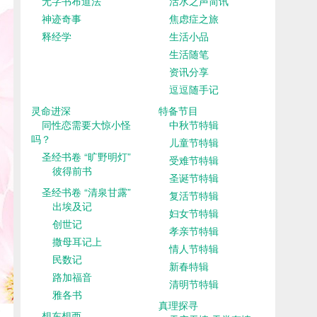
无字书布道法
活水之声简讯
神迹奇事
焦虑症之旅
释经学
生活小品
生活随笔
资讯分享
逗逗随手记
灵命进深
特备节目
同性恋需要大惊小怪
中秋节特辑
吗？
儿童节特辑
圣经书卷 “旷野明灯”
受难节特辑
彼得前书
圣诞节特辑
圣经书卷 “清泉甘露”
复活节特辑
出埃及记
妇女节特辑
创世记
孝亲节特辑
撒母耳记上
情人节特辑
民数记
新春特辑
路加福音
清明节特辑
雅各书
真理探寻
想东想西