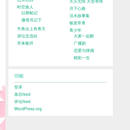
天灾无情 天堂有情
时空旅人
月下心曲
以斯帖记
活水故事集
撒母耳记下
银发常青
牛角尖上有青天
青少年
讲坛交流站
大家一起酷
齐来敬拜
广播剧
恋爱与择偶
精彩一生
功能
登录
条目feed
评论feed
WordPress.org