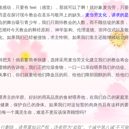
动，只要有 feel （感觉），那就可以了啊！就好象麦当劳，只要
而是在探讨现今教会在圣乐与敬拜上的缺失。
麦当劳文化，讲求的是
会的舞台吸引青少年，我们只期待教会的人数，而不顾信徒的素质，
思潮对今天教会的释经原则 、神学架构、伦理道德、崇拜仪式以及敬
化。如果我们已经被侵蚀，求主怜悯。如果我们靠主还能继续站立得
持把关！倘若要简单快捷，选择采用麦当劳文化建立我们的教会将会
遗憾的告诉你，我们正把垃圾食物，一口一口亲自喂养我们的信徒。
执事们，你们就要给他们降血压的药、给他们降胆固醇的药、给他们
喂养主的羊群。好好的用高品质的食材喂养他，在我们自己的家庭里
得健康，保护自己的身体。如果我们对这短暂的肉身尚且有这样的要
的每一个属灵生命，难道不更应该保养顾惜吗?
自行删除，请尊重知识产权，违者即为
“
盗取
”
。十诫中第八诫
“
不可偷