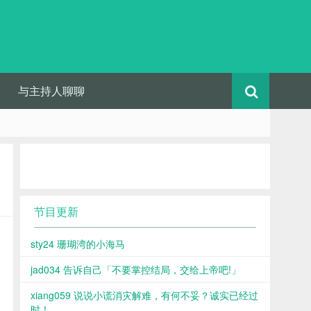
与主持人聊聊
节目更新
sty24 珊瑚湾的小海马
jad034 告诉自己「不要掌控结局，交给上帝吧!」
xiang059 说说小谎消灾解难，有何不妥？诚实已经过
时！