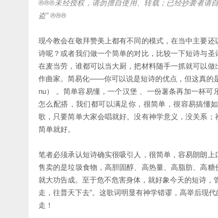
®®®未经授权，请勿擅自使用、转载；已经抄袭者请自
盗” ®®®
现今教会在敬拜赞美上都有不同的模式，在当中主要还
诗呢？或者我们做一个简单的对比，比较一下短诗与圣
在麦当劳，谁都可以当大厨，把材料随手一抓就可以做
作曲家。简易化——你可以说是短诗的优点，但这真的
nu） 。简单容易懂，一个汉堡 、一份薯条再加一杯
怎么配搭，我们都可以满足你，很简单，很容易搞懂
歌，只要简单大家会唱就好。没有神学意义，没关系；
简单就好。
笔者必须承认短诗确实很吸引人，很简单，容易朗朗上
售卖的是垃圾食物，高胆固醇、高热量、高脂肪、高糖
就大功告成。至于危不危害身体，就好象今天的短诗，
走，往普天下去”。这歌词明显有神学错谬，高举后现
走！