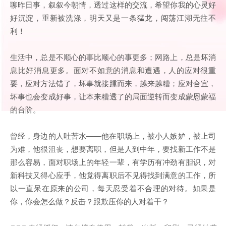
聊昨日事，叙叙今朝情，透过这样的交流，希望你我的心灵好
好沉淀，重新被洗涤，明天又是一条猛龙，闯荡江湖无往不
利！
生活中，总是不顺心的事比顺心的事更多；网路上，总是坏消
息比好消息更多。面对不如意的消息和遭遇，人的应对很重
要，应对方法错了，坏事就接踵而来，越来越糟；应对合宜，
坏事也会变成好事，让本来糟透了的局面逆转而变成蒙恩蒙福
的台阶。
曾经，身边的人吐苦水——他在职场上，被小人嫉妒，被上司
为难，他很沮丧，想要离职，但是人到中年，要找新工作不是
那么容易，面对职场上的年轻一辈，有学历有冲劲有胆识，对
新科技又得心应手，他觉得离职后不见得找到满意的工作，所
以一直呆在原来的公司，每天忍受着不合理的对待。如果是
你，你会怎么做？反击？跟欺压你的人对着干？