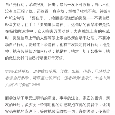
自己先行动，采取报复、反击，最后一发不可收拾，自己不但
没有真正报了仇，还惹得一身麻烦，烂摊子收拾不完。诗篇4
6:10这句话，「要住手」，给丽雯很强烈的提醒——不要自己
轻举妄动，住手！「要知道我是神」。这句话的背景本来是指
在极端的逆境中，众人喧嚷万国动荡，大家挑战上帝的权威
时，提醒信靠上帝的人要等候上帝自己亲自动手处理，不要冲
动自己行动，要知道上帝是神，祂有主权决定何时行动；祂是
神，祂有智慧知道如何行动；祂是神，祂对一切了如指掌，祂
的做法比我们自己行动更好千万倍。
®®®未经授权，请勿擅自使用、转载、出版、印刷；已经抄袭
者请自行删除，请尊重知识产权，违者即为“盗取”。十诫中第
八诫“不可偷盗” ®®®
丽雯这辈子承受过职场的霸凌、事奉的沮丧、家庭的困境、亲
友的难处，多少次上帝都用祂的话把我抱在祂的膀臂中，让我
安稳在祂的应许下，等候祂替我收拾一切，裹伤医治，使我重