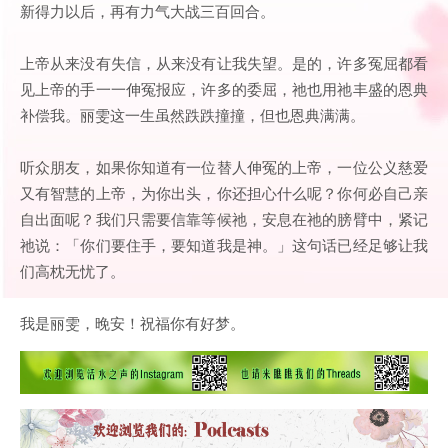
新得力以后，再有力气大战三百回合。
上帝从来没有失信，从来没有让我失望。是的，许多冤屈都看
见上帝的手一一伸冤报应，许多的委屈，祂也用祂丰盛的恩典
补偿我。丽雯这一生虽然跌跌撞撞，但也恩典满满。
听众朋友，如果你知道有一位替人伸冤的上帝，一位公义慈爱
又有智慧的上帝，为你出头，你还担心什么呢？你何必自己亲
自出面呢？我们只需要信靠等候祂，安息在祂的膀臂中，紧记
祂说：「你们要住手，要知道我是神。」这句话已经足够让我
们高枕无忧了。
我是丽雯，晚安！祝福你有好梦。