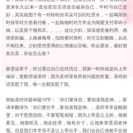
原来长久以来一直在背后言语攻击破坏自己，平时与自己交
好，其实就图个有一对聆听的耳朵可以吐吐苦水，一起喝茶的
时候等对方抢着付账，一起购物时对方常会为闺蜜支付零碎小
钱，以及搭个顺风车。。。。这位少妇，深深感觉被利用、感
情受欺骗、人格被侮辱，找闺蜜对质时，对方立刻翻脸，从此
不相往来。少妇受伤受辱的心情难以言喻。听众朋友，被好朋
友出卖，你会怎么做？
丽雯这辈子，听过看过自己也经历过，我第一时间就是向上帝
倾诉，更勤劳读圣经，因为圣经里有所有问题的答案。圣经的
话安慰了我，每一次都安慰了我。
例如圣经诗篇46篇10节：「你们要休息，要知道我是神。」新
译本翻译为「你们要住手，要知道我是神。」圣经常常提醒丽
雯，对于恩恩怨怨，不要冤冤相报，因为上帝是公义的，祂都
看见，祂都听见，祂会处理，祂有分寸，让祂来替受屈者伸
冤。但是我们常常等不及让上帝出手，我们会自己按耐不住就