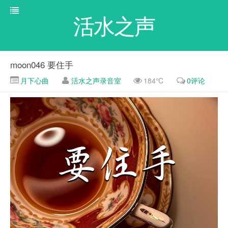
活水之声
moon046 要住手
月下心曲
活水之声录音室
184℃
0评论