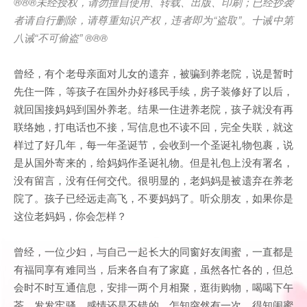
®®®未经授权，请勿擅自使用、转载、出版、印刷；已经抄袭
者请自行删除，请尊重知识产权，违者即为“盗取”。十诫中第
八诫“不可偷盗” ®®®
曾经，有个老母亲面对儿女的遗弃，被骗到养老院，说是暂时
先住一阵，等孩子在国外办好移民手续，房子装修好了以后，
就回国接妈妈到国外养老。结果一住进养老院，孩子就没有再
联络她，打电话也不接，写信息也不读不回，完全失联，就这
样过了好几年，每一年圣诞节，会收到一个圣诞礼物包裹，说
是从国外寄来的，给妈妈作圣诞礼物。但是礼包上没有署名，
没有留言，没有任何交代。很明显的，老妈妈是被遗弃在养老
院了。孩子已经远走高飞，不要妈妈了。听众朋友，如果你是
这位老妈妈，你会怎样？
曾经，一位少妇，与自己一起长大的同窗好友闺蜜，一直都是
有福同享有难同当，后来各自有了家庭，虽然各忙各的，但总
会时不时互通信息，安排一两个月相聚，逛街购物，喝喝下午
茶，发发牢骚，感情还是不错的。怎知突然有一次，得知闺蜜