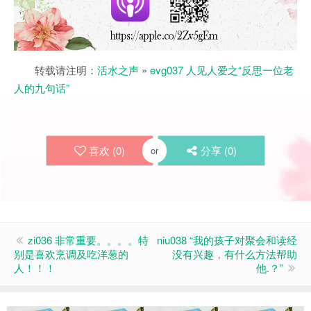
转载请注明：
活水之声
»
evg037 人见人爱之“反思一位老
人的九句话”
喜欢 (
0
)
分享 (
0
)
or
zi036 非常重要。。。。特
niu038 “我的孩子对聚会和读经
别是喜欢烹调及吃洋葱的
没有兴趣，有什么方法帮助
人！！！
他.？”