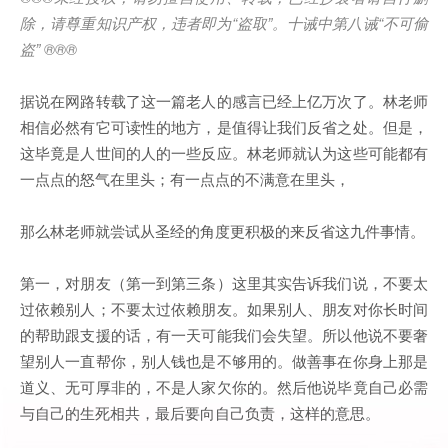
除，请尊重知识产权，违者即为
“
盗取
”
。十诫中第八诫
“
不可偷
盗
” ®®®
据说在网路转载了这一篇老人的感言已经上亿万次了。林老师
相信必然有它可读性的地方，是值得让我们反省之处。但是，
这毕竟是人世间的人的一些反应。林老师就认为这些可能都有
一点点的怒气在里头；有一点点的不满意在里头，
那么林老师就尝试从圣经的角度更积极的来反省这九件事情。
第一，对朋友（第一到第三条）这里其实告诉我们说，不要太
过依赖别人；不要太过依赖朋友。如果别人、朋友对你长时间
的帮助跟支援的话，有一天可能我们会失望。所以他说不要奢
望别人一直帮你，别人钱也是不够用的。做善事在你身上那是
道义、无可厚非的，不是人家欠你的。然后他说毕竟自己必需
与自己的生死相共，最后要向自己负责，这样的意思。