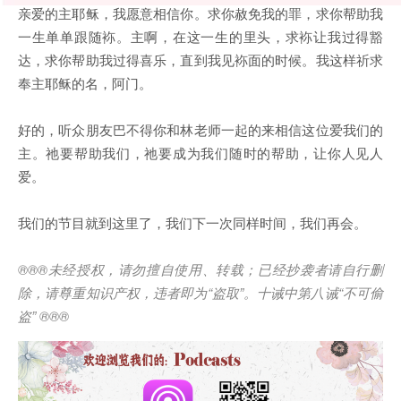
亲爱的主耶稣，我愿意相信你。求你赦免我的罪，求你帮助我
一生单单跟随袮。主啊，在这一生的里头，求袮让我过得豁
达，求你帮助我过得喜乐，直到我见袮面的时候。我这样祈求
奉主耶稣的名，阿门。
好的，听众朋友巴不得你和林老师一起的来相信这位爱我们的
主。祂要帮助我们，祂要成为我们随时的帮助，让你人见人
爱。
我们的节目就到这里了，我们下一次同样时间，我们再会。
®®®
未经授权，请勿擅自使用、转载；已经抄袭者请自行删
除，请尊重知识产权，违者即为
“
盗取
”
。十诫中第八诫
“
不可偷
盗
” ®®®