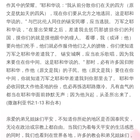
作其中的荣耀。”耶和华说：“我从前分散你们在天的四方（原
文是犹如天的四风），现在你们要从北方之地逃回。这是耶和
华说的。” 与巴比伦人同住的锡安民哪，应当逃脱。 万军之耶
和华说，“在显出荣耀之后，差遣我去惩罚那掳掠你们的列
国，摸你们的就是摸他眼中的瞳人。 看哪，我（或译：他）
要向他们抡手，他们就必作服侍他们之人的掳物，你们便知道
万军之耶和华差遣我了。 锡安城啊，应当欢乐歌唱，因为我
来要住在你中间。这是耶和华说的。” 那时，必有许多国归附
耶和华，作他（原文是我）的子民。他（原文是我）要住在你
中间，你就知道万军之耶和华差遣我到你那里去了。 耶和华
必收回犹大作他圣地的份，也必再拣选耶路撒冷。凡有血气的
都当在耶和华面前静默无声；因为他兴起，从圣所出来了。
(撒迦利亚书2:1-13 和合本)
亲爱的弟兄姐妹们平安，不知道你所处的地区是否国泰民安，
无论在政治或宗教上都自由。当我们为着每天平安的生活感恩
的同时，我们也看到在世界各地，许多的教会和弟兄姐妹们，