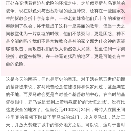
正处在充满着逼迫与危险的环境之中。之前俄罗斯与乌克兰的
战争。现在以色列与巴基斯坦的流血冲突。还有在一些国家发
生的拆教会拆十字架事件。一些老姐妹将他们几十年的积蓄都
奉献到了教会，终于建成了这样一座美丽的教堂。但当一天之
间教堂化为一片废墟的时候，他们不禁疑问，更是困惑。神不
是全能的吗？我们不是常称教会是神的家？那为什么神的家能
够被攻击，而攻击我们的敌人仍然强大兴盛。甚至使到十字架
被拆，教堂被拆毁。在一些逼迫猛烈的地区，更是可能会有生
命的危险。
这是今天的困惑，但也是历史的重现。对于活在第五世纪初期
的基督徒来说，罗马城曾经是使徒彼得和保罗到过，甚至殉道
的圣地。而罗马教会更是当时整个基督教的中心。在当时的基
督徒眼中，罗马城是受到上帝特殊庇护的“永恒之城”。没有比
这更安全的地方了。但当公元410年8月24日，哥特人在国王阿
拉里克的带领下踏破了罗马城的城门，攻入罗马城，洗劫三
天，并放火焚烧了城中的部分地方之后。可以说，这对于当时