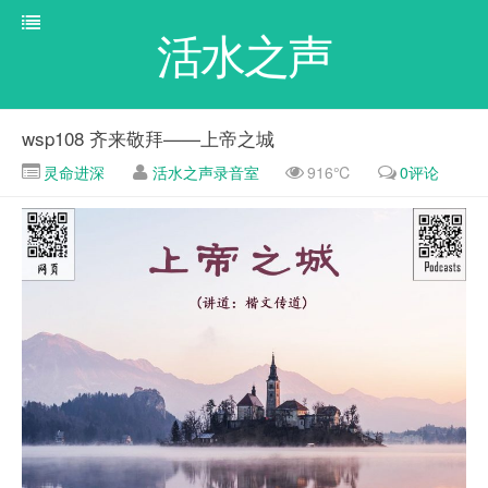
活水之声
wsp108 齐来敬拜——上帝之城
灵命进深
活水之声录音室
916℃
0评论