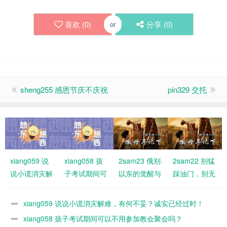
喜欢 (
0
)
分享 (
0
)
or
sheng255 感恩节庆不庆祝
pin329 交托
xiang059 说
xiang058 孩
2sam23 俄别·
2sam22 别猛
说小谎消灾解
子考试期间可
以东的觉醒与
踩油门，别无
难，有何不
以不用参加教
福分
故刹车！要与
妥？诚实已经
会聚会吗？
神同行
xiang059 说说小谎消灾解难，有何不妥？诚实已经过时！
过时！
xiang058 孩子考试期间可以不用参加教会聚会吗？