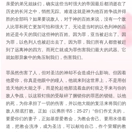
亲爱的弟兄姐妹们，确实这些当时强大的帝国最后都消逝在了
历史的长河之中，悄然无踪。难道这就是神为他百姓争战并得
胜的全部吗？如果要说敌人，对于神的百姓来说，没有一个敌
人比罪和死亡更加可怕和强大了。无论是当时的以色列神的百
姓还是今天的我们这些神的百姓。因为罪，亚当被赶出了。因
为罪，以色列人也被赶出去了。因为罪，我们所有人都曾被赶
到了远离神的四方。而死亡就成为罪伤害我们最大的武器。它
就如那异象中的角压制我们，伤害我们。
罪虽然伤害了人，但对圣洁的神却不会造成什么影响。但因着
他爱你，你真是他眼中的瞳人，他就来到这世界上，不是用创
造天地的大能之手，而是抡起他那流着血的钉痕之手来与你的
敌人争战，以这双钉痕的受敲碎了捆锁你的罪恶的锁链。以他
的死，为你承担了一切的伤害，并以他大能的复活来将我们的
敌人彻底打败。正如（以弗所书5：25-27）“你们作丈夫的，
要爱你们的妻子，正如基督爱教会，为教会舍己。要用水借着
道，把教会洗净，成为圣洁，可以献给自己，作个荣耀的教