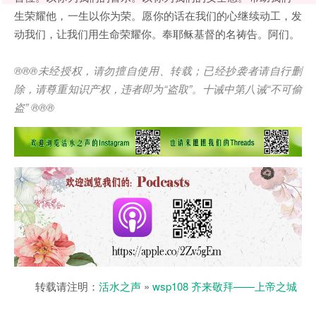
生荣耀他，一生以你为荣。愿你的话在我们的心继续动工，发
动我们，让我们用生命荣耀你。奉耶稣基督的名祷告。阿们。
®®®
未经授权，请勿擅自使用、转载；已经抄袭者请自行删
除，请尊重知识产权，违者即为
“
盗取
”
。十诫中第八诫
“
不可偷
盗
” ®®®
转载请注明：
活水之声
»
wsp108 齐来敬拜——上帝之城