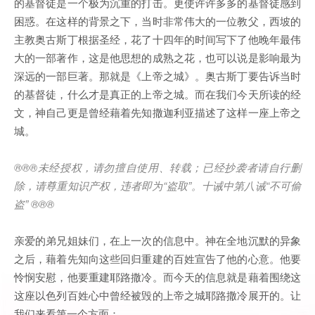
的基督徒是一个极为沉重的打击。更使许许多多的基督徒感到
困惑。在这样的背景之下，当时非常伟大的一位教父，西坡的
主教奥古斯丁根据圣经，花了十四年的时间写下了他晚年最伟
大的一部著作，这是他思想的成熟之花，也可以说是影响最为
深远的一部巨著。那就是《上帝之城》。奥古斯丁要告诉当时
的基督徒，什么才是真正的上帝之城。而在我们今天所读的经
文，神自己更是曾经藉着先知撒迦利亚描述了这样一座上帝之
城。
®®®
未经授权，请勿擅自使用、转载；已经抄袭者请自行删
除，请尊重知识产权，违者即为
“
盗取
”
。十诫中第八诫
“
不可偷
盗
” ®®®
亲爱的弟兄姐妹们，在上一次的信息中。神在全地沉默的异象
之后，藉着先知向这些回归重建的百姓宣告了他的心意。他要
怜悯安慰，他要重建耶路撒冷。而今天的信息就是藉着围绕这
这座以色列百姓心中曾经被毁的上帝之城耶路撒冷展开的。让
我们来看第一个方面：