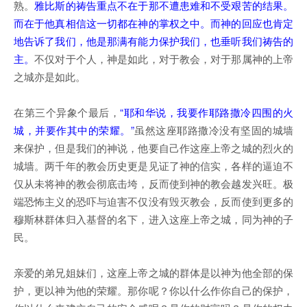
熟。
雅比斯的祷告重点不在于那不遭患难和不受艰苦的结果。
而在于他真相信这一切都在神的掌权之中。而神的回应也肯定
地告诉了我们，他是那满有能力保护我们，也垂听我们祷告的
主。
不仅对于个人，神是如此，对于教会，对于那属神的上帝
之城亦是如此。
在第三个异象个最后，
“耶和华说，我要作耶路撒冷四围的火
城，并要作其中的荣耀。”
虽然这座耶路撒冷没有坚固的城墙
来保护，但是我们的神说，他要自己作这座上帝之城的烈火的
城墙。两千年的教会历史更是见证了神的信实，各样的逼迫不
仅从未将神的教会彻底击垮，反而使到神的教会越发兴旺。极
端恐怖主义的恐吓与迫害不仅没有毁灭教会，反而使到更多的
穆斯林群体归入基督的名下，进入这座上帝之城，同为神的子
民。
亲爱的弟兄姐妹们，这座上帝之城的群体是以神为他全部的保
护，更以神为他的荣耀。那你呢？你以什么作你自己的保护，