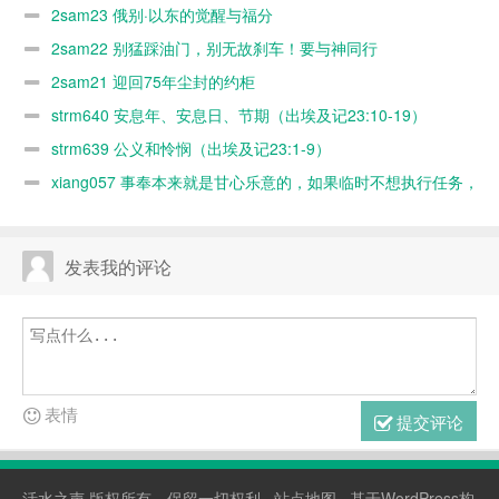
2sam23 俄别·以东的觉醒与福分
2sam22 别猛踩油门，别无故刹车！要与神同行
2sam21 迎回75年尘封的约柜
strm640 安息年、安息日、节期（出埃及记23:10-19）
strm639 公义和怜悯（出埃及记23:1-9）
xiang057 事奉本来就是甘心乐意的，如果临时不想执行任务，
随时可以缺席，何必太认真？又不是上班！
发表我的评论
表情
提交评论
活水之声
版权所有，保留一切权利 ·
站点地图
· 基于WordPress构