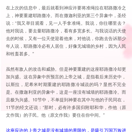
在上次的信息中，最后就看到神应许要将准绳拉在耶路撒冷之
上，神要重建耶路撒冷。而在撒迦利亚的第三个异象中，圣经
说：“我又举目观看，见一人手拿准绳。我说，你往哪里去？
他对我说，要去量耶路撒冷，看有多宽多长。与我说话的天使
去的时候，又有一位天使迎着他来，对他说，你跑去告诉那少
年人说，耶路撒冷必有人居住，好像无城墙的乡村，因为人民
和牲畜甚多。”
虽然有敌人的攻击和威胁。但是神要重建的这座耶路撒冷却更
加兴盛。这在异象中所预言的上帝之城，是指着后来历史中，
以斯拉，尼希米时期重建的耶路撒冷城说的吗？显然不完全
是。在撒迦利亚的异象中，这是一座没有城墙的耶路撒冷。而
且极为兴盛。10节中，不单提到神要在其中与他的子民同在，
11节的经文还说：“那时，必有许多国归附耶和华，作他（原
文作我）的子民。他（原文作我）要住在你中间。”
这座应许的上帝之城是没有城墙的界限的，是吸引万国万族进