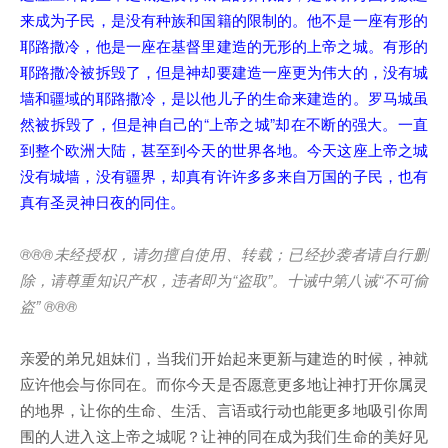
来成为子民，是没有种族和国籍的限制的。他不是一座有形的
耶路撒冷，他是一座在基督里建造的无形的上帝之城。有形的
耶路撒冷被拆毁了，但是神却要建造一座更为伟大的，没有城
墙和疆域的耶路撒冷，是以他儿子的生命来建造的。罗马城虽
然被拆毁了，但是神自己的“上帝之城”却在不断的强大。一直
到整个欧洲大陆，甚至到今天的世界各地。今天这座上帝之城
没有城墙，没有疆界，却真有许许多多来自万国的子民，也有
真有圣灵神日夜的同住。
®®®
未经授权，请勿擅自使用、转载；已经抄袭者请自行删
除，请尊重知识产权，违者即为
“
盗取
”
。十诫中第八诫
“
不可偷
盗
” ®®®
亲爱的弟兄姐妹们，当我们开始起来更新与建造的时候，神就
应许他会与你同在。而你今天是否愿意更多地让神打开你属灵
的地界，让你的生命、生活、言语或行动也能更多地吸引你周
围的人进入这上帝之城呢？让神的同在成为我们生命的美好见