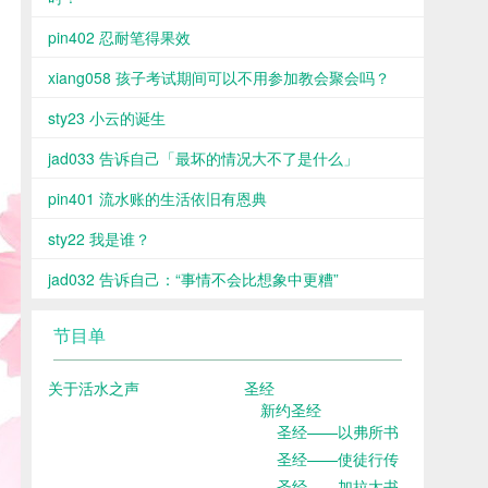
pin402 忍耐笔得果效
xiang058 孩子考试期间可以不用参加教会聚会吗？
sty23 小云的诞生
jad033 告诉自己「最坏的情况大不了是什么」
pin401 流水账的生活依旧有恩典
sty22 我是谁？
jad032 告诉自己：“事情不会比想象中更糟”
节目单
关于活水之声
圣经
新约圣经
圣经——以弗所书
圣经——使徒行传
圣经——加拉太书