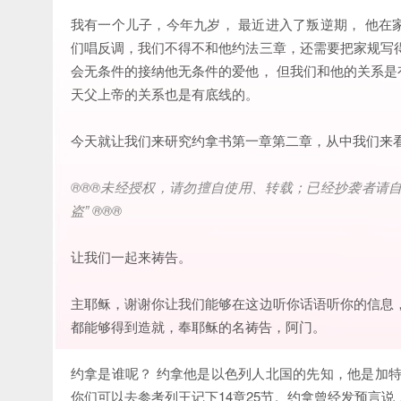
我有一个儿子，今年九岁， 最近进入了叛逆期， 他
们唱反调，我们不得不和他约法三章，还需要把家规写
会无条件的接纳他无条件的爱他， 但我们和他的关系
天父上帝的关系也是有底线的。
今天就让我们来研究约拿书第一章第二章，从中我们来
®®®
未经授权，请勿擅自使用、转载；已经抄袭者请
盗
” ®®®
让我们一起来祷告。
主耶稣，谢谢你让我们能够在这边听你话语听你的信息
都能够得到造就，奉耶稣的名祷告，阿门。
约拿是谁呢？ 约拿他是以色列人北国的先知，他是加
你们可以去参考列王记下14章25节。约拿曾经发预言