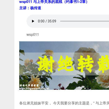
wsp011 与上帝关系的底线（约拿书1-2章）
主讲：杨传道
wsp011
各位弟兄姐妹平安， 今天我要分享的主题是，“ 与上帝