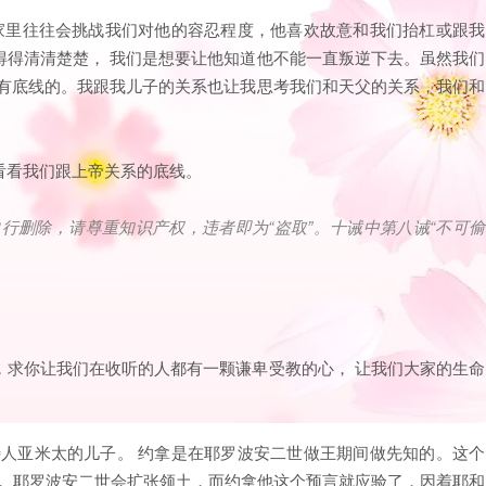
在家里往往会挑战我们对他的容忍程度，他喜欢故意和我们抬杠或跟我
得得清清楚楚， 我们是想要让他知道他不能一直叛逆下去。虽然我们
是有底线的。我跟我儿子的关系也让我思考我们和天父的关系，我们和
看看我们跟上帝关系的底线。
自行删除，请尊重知识产权，违者即为
“
盗取
”
。十诫中第八诫
“
不可偷
，求你让我们在收听的人都有一颗谦卑受教的心， 让我们大家的生命
特人亚米太的儿子。 约拿是在耶罗波安二世做王期间做先知的。这个
说， 耶罗波安二世会扩张领土，而约拿他这个预言就应验了，因着耶和