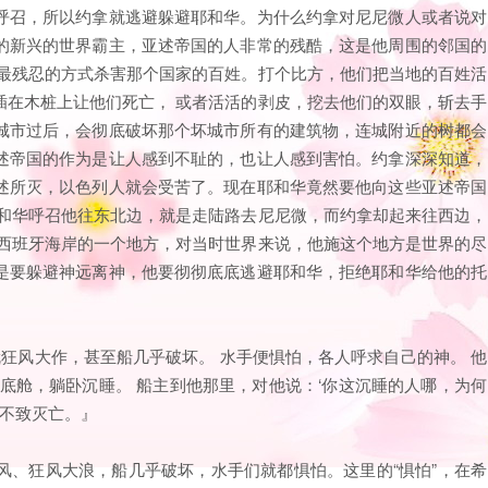
呼召，所以约拿就逃避躲避耶和华。为什么约拿对尼尼微人或者说对
的新兴的世界霸主，亚述帝国的人非常的残酷，这是他周围的邻国的
用最残忍的方式杀害那个国家的百姓。打个比方，他们把当地的百姓活
插在木桩上让他们死亡， 或者活活的剥皮，挖去他们的双眼，斩去手
城市过后，会彻底破坏那个坏城市所有的建筑物，连城附近的树都会
述帝国的作为是让人感到不耻的，也让人感到害怕。约拿深深知道，
述所灭，以色列人就会受苦了。现在耶和华竟然要他向这些亚述帝国
耶和华呼召他往东北边，就是走陆路去尼尼微，而约拿却起来往西边，
近西班牙海岸的一个地方，对当时世界来说，他施这个地方是世界的尽
是要躲避神远离神，他要彻彻底底逃避耶和华，拒绝耶和华给他的托
就狂风大作，甚至船几乎破坏。 水手便惧怕，各人呼求自己的神。 他
底舱，躺卧沉睡。 船主到他那里，对他说：‘你这沉睡的人哪，为何
们不致灭亡。』
风、狂风大浪，船几乎破坏，水手们就都惧怕。这里的“惧怕”，在希