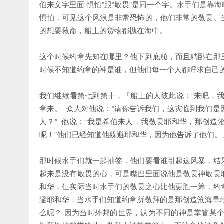
伯来文字里面“惧怕”跟“敬畏”是同一个字。水手们是
惧怕，可见这个风浪是非常恐怖的，他们非常的敬畏。
的想要救命，船上的货物都抛在海中。
这个时候约拿先知在哪里？他下到底舱，而且躺卧在那
时候不知道约拿的神是谁，但他们每一个人都呼求自己
我们继续看第七到第十，『船上的人彼此说：“来吧，
拿来。 众人对他说：“请你告诉我们，这灾临到我们
人？” 他说：“我是希伯来人，我敬畏耶和华，那创造
呢！”他们已经知道他躲避耶和华，因为他告诉了他们。
那时候水手们就一起抽签，他们要看谁引起这风暴，结
起来是没有敬畏的心，可是嘴巴里面说他是敬畏神敬畏
和华，但实际当时水手们的敬畏之心比他更胜一筹，约
避耶和华，当水手们知道约拿所敬拜的是那创造沧海旱
么呢？ 因为当时外邦的世界，认为不同的神是掌管某