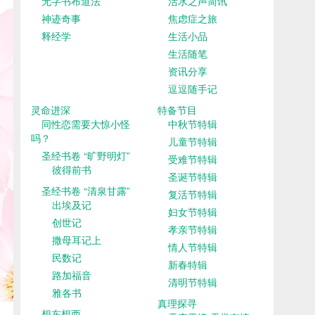
无字书布道法
活水之声简讯
神迹奇事
焦虑症之旅
释经学
生活小品
生活随笔
资讯分享
逗逗随手记
灵命进深
特备节目
同性恋需要大惊小怪
中秋节特辑
吗？
儿童节特辑
圣经书卷 “旷野明灯”
受难节特辑
彼得前书
圣诞节特辑
圣经书卷 “清泉甘露”
复活节特辑
出埃及记
妇女节特辑
创世记
孝亲节特辑
撒母耳记上
情人节特辑
民数记
新春特辑
路加福音
清明节特辑
雅各书
真理探寻
想东想西