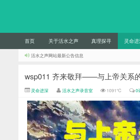
首页
关于活水之声
真理探寻
灵命进
活水之声网站最新公告信息
wsp011 齐来敬拜——与上帝关系
灵命进深
活水之声录音室
1091℃
0