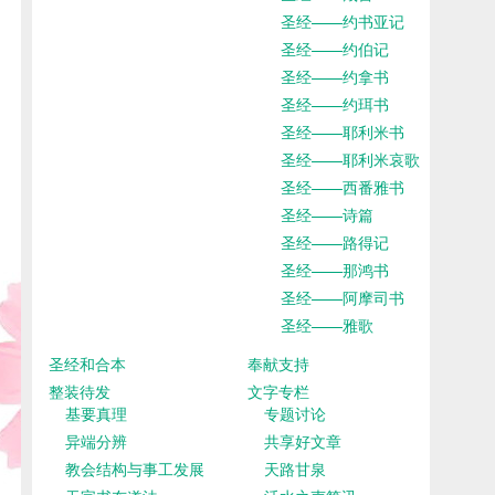
圣经——约书亚记
圣经——约伯记
圣经——约拿书
圣经——约珥书
圣经——耶利米书
圣经——耶利米哀歌
圣经——西番雅书
圣经——诗篇
圣经——路得记
圣经——那鸿书
圣经——阿摩司书
圣经——雅歌
圣经和合本
奉献支持
整装待发
文字专栏
基要真理
专题讨论
异端分辨
共享好文章
教会结构与事工发展
天路甘泉