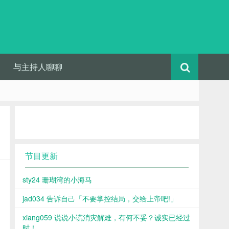
与主持人聊聊
节目更新
sty24 珊瑚湾的小海马
jad034 告诉自己「不要掌控结局，交给上帝吧!」
xiang059 说说小谎消灾解难，有何不妥？诚实已经过
时！