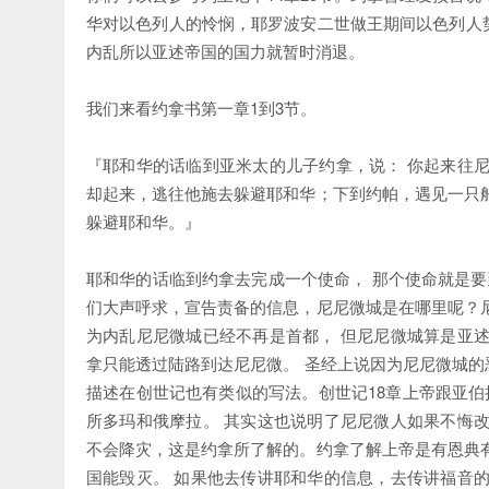
华对以色列人的怜悯，耶罗波安二世做王期间以色列人
内乱所以亚述帝国的国力就暂时消退。
我们来看约拿书第一章1到3节。
『耶和华的话临到亚米太的儿子约拿，说： 你起来往
却起来，逃往他施去躲避耶和华；下到约帕，遇见一只
躲避耶和华。』
耶和华的话临到约拿去完成一个使命， 那个使命就是要到
们大声呼求，宣告责备的信息，尼尼微城是在哪里呢？
为内乱尼尼微城已经不再是首都， 但尼尼微城算是亚
拿只能透过陆路到达尼尼微。 圣经上说因为尼尼微城
描述在创世记也有类似的写法。创世记18章上帝跟亚伯
所多玛和俄摩拉。 其实这也说明了尼尼微人如果不悔
不会降灾，这是约拿所了解的。约拿了解上帝是有恩典
国能毁灭。 如果他去传讲耶和华的信息，去传讲福音