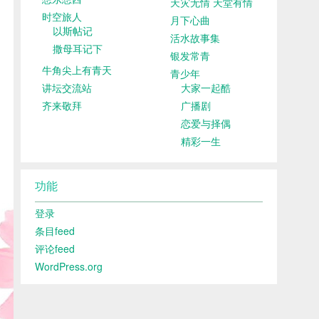
天灾无情 天堂有情
时空旅人
月下心曲
以斯帖记
活水故事集
撒母耳记下
银发常青
牛角尖上有青天
青少年
讲坛交流站
大家一起酷
齐来敬拜
广播剧
恋爱与择偶
精彩一生
功能
登录
条目feed
评论feed
WordPress.org