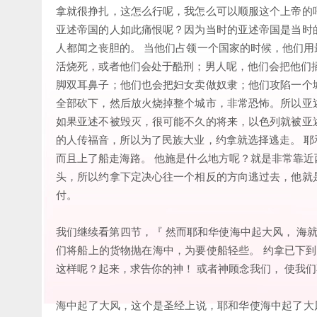
拿就很挣扎，这怎么行呢，我怎么可以顺服这个上帝的
亚述帝国的人如此痛恨呢？因为当时的亚述帝国是当时
人都闻之丧胆的。 当他们占领一个国家的时候，他们
活烧死，或者他们会处于酷刑；男人呢，他们会把他们
脚双耳鼻子；他们也会把妇女卖做奴隶；他们攻陷一个
全部砍下，然后放火烧掉整个城市，非常恐怖。所以亚
如果亚述不被毁灭，很可能不久的将来，以色列就被亚
的人传福音，所以为了民族大业，约拿就选择逃走。 
而且上了船走海路。 他施是什么地方呢？就是非常靠
头，所以约拿下定决心往一个相反的方向逃过去，他就
付。
我们继续看第四节，『 然而耶和华使海中起大风， 海
们将船上的货物抛在海中，为要使船轻些。 约拿已下到
这样呢？起来，求告你的神！ 或者神顾念我们， 使我
海中起了大风，这个是圣经上说，耶和华使海中起了大