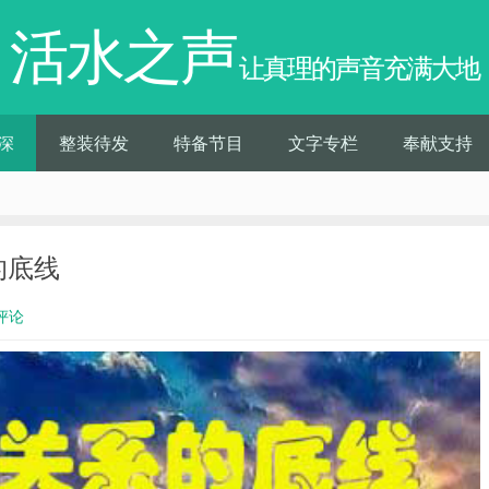
活水之声
让真理的声音充满大地
深
整装待发
特备节目
文字专栏
奉献支持
的底线
评论