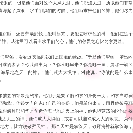
靠海吃饭的，但是他们面对这个大风大浪，他们都没见过，所以他们非常
当海起了风浪，水手们惧怕的时候，他们就求告他们的神，他们尽力
里沉睡，还要劳动船长把他叫起来，要他去呼求他的神，他们在这个
的神。从这里可以看出水手们的心，他们的敬畏之心比约拿更甚。
我们掣签，看看这灾临到我们是因谁的缘故。”于是他们掣签，掣出约
是因谁的缘故？你以何事为业？你从哪里来？你是哪一国，属哪一族的
沧海旱地之天上的神。” 他们就大大惧怕，对他说：“你做的是什么事
』
果抽签的结果是约拿。他们于是要了解约拿的身份来历，约拿当时看
耶和华，他很大方的说出自己的身份，他是希伯来人，而且他敬畏耶
拿也解释耶和华是创造沧海旱地之天上的神，他也坦荡荡的说他是躲
地之天上的神，他们就大大惧怕，或者可以翻译成大大的敬畏。 为什
个地方，比方说敬拜天神， 那个天神是掌管天，敬拜海神就掌管海，