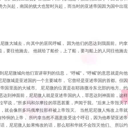
势力兴起，南国的犹大也暂时兴起，而当时的亚述帝国因为国中出现
尼尼微大城去，向其中的居民呼喊， 因为他们的恶达到我面前。约拿
船，要往他施去。 他就给了船价，上了船，要与船上的人同往他施去
尼尼微城向他们宣讲审判的信息， “呼喊”，“呼喊”的意思就是向他
尼尼微城是亚述国的一个主要城市， 它曾经是亚述帝国的首都。但因
述帝国里面的大城市。 尼尼微的位置是在耶路撒冷东北部的地方。约
的恶达到神面前，尼尼微人就是亚述帝国的人，罪恶达到神面前，这样
拉罕说，”所多玛和尔摩拉的罪恶甚重，声闻于我。”后来上帝毁灭了
改，就会像所多玛俄摩拉那样被上帝毁灭。 当然尼尼微人悔改上帝就
有怜悯的上帝， 所约拿当然不愿意接受这个呼召，因为他希望亚述帝
的话，尼尼微人如果悔改的话，那么耶和华就不会毁灭他们。 所以约