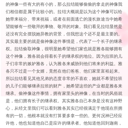
的神像一些有大的有小的，那么拉结能够偷偷的拿走的神像我
们相信都是属于比较小的。拉结大概就是以为这个神像可以给
她带来福分、带来祝福，或者在前面逃亡的漫长旅途当中她希
望能够有一些敬拜的事物、敬拜的对象。我们看见拉结显然是
还没有完全摆脱她异教的背景，但我想这个还不是最主要的。
其实最主要的就是偷神像这件事情是，代表了一个长子的继承
权。拉结偷取神像，很明显她希望他们家也就是雅各能够拥有
这个神像，雅各就会得着长子的继承权的地位。因为拉班的儿
子们非常的嫉妒雅各，认为雅各来威胁到他们将来的利益。雅
各只不过是一个女婿，竟然在他们爸爸、他们家里富裕起来。
所以拉结看见其他兄弟的态度非常的不喜欢，她就不希望拉班
的儿子们能够继承拉班的财产，她希望这些的产业都是雅各来
继承。偷神像这件事情，拥有家里头的神像，在当时的风俗就
是，他们拥有长子的继承权。其实雅各自己本身是没有这种野
心，从经文里我们可以看到雅各其实已经很满足于他现在所拥
有的一切，他根本就没有打算要多拿一些的。更何况神已经应
许他，他也知道他自己是应许的继承者。他知道他回到迦南，