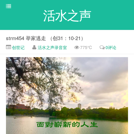
活水之声
strm454 举家逃走 （创31：10-21）
创世记
活水之声录音室
775℃
0评论