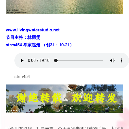
www.livingwaterstudio.net
节目主持：林丽雯
strm454 举家逃走 （创31：10-21）
strm454
听众朋友您好，我是丽雯，今天再次来学习神的话语。上回我