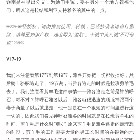
迦南是神显出公义，为她们申冤，要在另外一个地方祝福他
们，所以这是拉结和利亚支持雅各的其中的一点。
®®®未经授权，请勿擅自使用、转载；已经抄袭者请自行删
除，请尊重知识产权，违者即为“盗取”。十诫中第八诫“不可偷
盗” ®®®
V17-19
我们来注意看第17节到第19节，雅各开始把一切都收拾好，然
后骑上骆驼逃走了。19节说，当雅各逃走的时候是拉班剪羊毛
去了。我们注意看剪羊毛这件事情——雅各逃走之前是神的呼
召，对不对？神呼召雅各以后，雅各就很迅速的顺服神跟两个
妻子商量了以后就逃走。他一定是在一个很短的时间里进行这
一切的，因此我们看见神呼召雅各的时候就是在拉班剪羊毛的
时间。剪羊毛是什么时间呢？原来剪羊毛是雅各逃走的最理想
的时期，剪羊毛的工作需要大量的男工长时间的在很远的地
方，离开家里很远的地方工作。所以剪羊毛的时间就是拉班跟