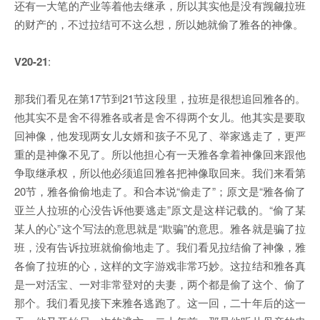
还有一大笔的产业等着他去继承，所以其实他是没有觊觎拉班
的财产的，不过拉结可不这么想，所以她就偷了雅各的神像。
V20-21
:
那我们看见在第17节到21节这段里，拉班是很想追回雅各的。
他其实不是舍不得雅各或者是舍不得两个女儿。他其实是要取
回神像，他发现两女儿女婿和孩子不见了、举家逃走了，更严
重的是神像不见了。所以他担心有一天雅各拿着神像回来跟他
争取继承权，所以他必须追回雅各把神像取回来。我们来看第
20节，雅各偷偷地走了。和合本说“偷走了”；原文是“雅各偷了
亚兰人拉班的心没告诉他要逃走”原文是这样记载的。“偷了某
某人的心”这个写法的意思就是“欺骗”的意思。雅各就是骗了拉
班，没有告诉拉班就偷偷地走了。我们看见拉结偷了神像，雅
各偷了拉班的心，这样的文字游戏非常巧妙。这拉结和雅各真
是一对活宝、一对非常登对的夫妻，两个都是偷了这个、偷了
那个。我们看见接下来雅各逃跑了。这一回，二十年后的这一