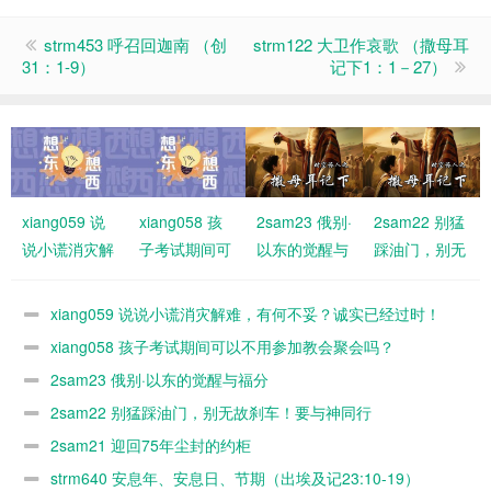
strm453 呼召回迦南 （创
strm122 大卫作哀歌 （撒母耳
31：1-9）
记下1：1－27）
xiang059 说
xiang058 孩
2sam23 俄别·
2sam22 别猛
说小谎消灾解
子考试期间可
以东的觉醒与
踩油门，别无
难，有何不
以不用参加教
福分
故刹车！要与
妥？诚实已经
会聚会吗？
神同行
xiang059 说说小谎消灾解难，有何不妥？诚实已经过时！
过时！
xiang058 孩子考试期间可以不用参加教会聚会吗？
2sam23 俄别·以东的觉醒与福分
2sam22 别猛踩油门，别无故刹车！要与神同行
2sam21 迎回75年尘封的约柜
strm640 安息年、安息日、节期（出埃及记23:10-19）