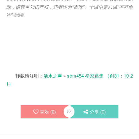
除，请尊重知识产权，违者即为“盗取”。十诫中第八诫“不可偷
盗” ®®®
转载请注明：
活水之声
»
strm454 举家逃走 （创31：10-2
1）
喜欢 (
0
)
分享 (
0
)
or