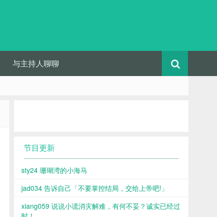
与主持人聊聊
节目更新
sty24 珊瑚湾的小海马
jad034 告诉自己「不要掌控结局，交给上帝吧!」
xiang059 说说小谎消灾解难，有何不妥？诚实已经过
时！