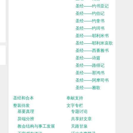
圣经——约书亚记
圣经——约伯记
圣经——约拿书
圣经——约珥书
圣经——耶利米书
圣经——耶利米哀歌
圣经——西番雅书
圣经——诗篇
圣经——路得记
圣经——那鸿书
圣经——阿摩司书
圣经——雅歌
圣经和合本
奉献支持
整装待发
文字专栏
基要真理
专题讨论
异端分辨
共享好文章
教会结构与事工发展
天路甘泉