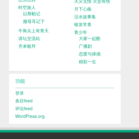
天灾无情 天堂有情
时空旅人
月下心曲
以斯帖记
活水故事集
撒母耳记下
银发常青
牛角尖上有青天
青少年
讲坛交流站
大家一起酷
齐来敬拜
广播剧
恋爱与择偶
精彩一生
功能
登录
条目feed
评论feed
WordPress.org