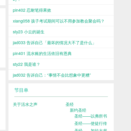
pin402 忍耐笔得果效
xiang058 孩子考试期间可以不用参加教会聚会吗？
sty23 小云的诞生
jad033 告诉自己「最坏的情况大不了是什么」
pin401 流水账的生活依旧有恩典
sty22 我是谁？
jad032 告诉自己：“事情不会比想象中更糟”
节目单
关于活水之声
圣经
新约圣经
圣经——以弗所书
圣经——使徒行传
圣经——加拉太书