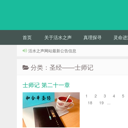
首页
关于活水之声
真理探寻
灵命进
活水之声网站最新公告信息
分类：圣经——士师记
士师记 第二十一章
1 2 3 4 5 
18 19 ...