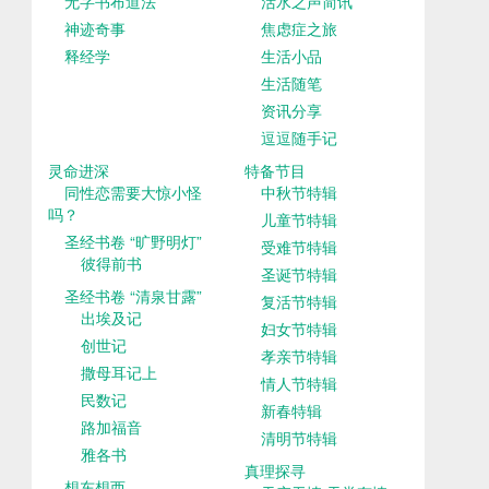
无字书布道法
活水之声简讯
神迹奇事
焦虑症之旅
释经学
生活小品
生活随笔
资讯分享
逗逗随手记
灵命进深
特备节目
同性恋需要大惊小怪
中秋节特辑
吗？
儿童节特辑
圣经书卷 “旷野明灯”
受难节特辑
彼得前书
圣诞节特辑
圣经书卷 “清泉甘露”
复活节特辑
出埃及记
妇女节特辑
创世记
孝亲节特辑
撒母耳记上
情人节特辑
民数记
新春特辑
路加福音
清明节特辑
雅各书
真理探寻
想东想西