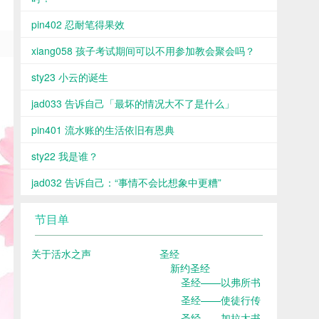
pin402 忍耐笔得果效
xiang058 孩子考试期间可以不用参加教会聚会吗？
sty23 小云的诞生
jad033 告诉自己「最坏的情况大不了是什么」
pin401 流水账的生活依旧有恩典
sty22 我是谁？
jad032 告诉自己：“事情不会比想象中更糟”
节目单
关于活水之声
圣经
新约圣经
圣经——以弗所书
圣经——使徒行传
圣经——加拉太书