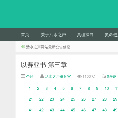
首页
关于活水之声
真理探寻
灵命进
活水之声网站最新公告信息
以赛亚书 第三章
圣经
活水之声录音室
1103℃
0评论
1
2
3
4
5
6
7
8
9
10
1
21
22
23
24
25
26
27
28
29
41
42
43
44
45
46
47
48
49