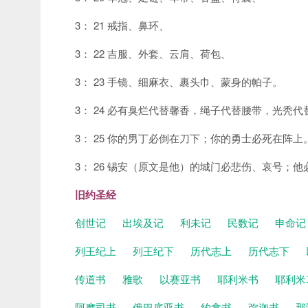
3： 21 戒指、鼻环、
3： 22 吉服、外套、云肩、荷包、
3： 23 手镜、细麻衣、裹头巾、蒙身的帕子。
3： 24 必有臭烂代替馨香，绳子代替腰带，光秃
3： 25 你的男丁必倒在刀下；你的勇士必死在阵上
3： 26 锡安（原文是他）的城门必悲伤、哀号；
旧约圣经
创世记
出埃及记
利未记
民数记
申命
列王纪上
列王纪下
历代志上
历代志下
传道书
雅歌
以赛亚书
耶利米书
耶利米
阿摩司书
俄巴底亚书
约拿书
弥迦书
那