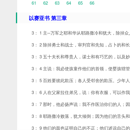
61
62
63
64
65
66
以赛亚书 第三章
3： 1 主─万军之耶和华从耶路撒冷和犹大，除
3： 2 除掉勇士和战士，审判官和先知，占卜的和
3： 3 五十夫长和尊贵人，谋士和有巧艺的，以及
3： 4 主说：我必使孩童作他们的首领，使婴孩辖
3： 5 百姓要彼此欺压；各人受邻舍的欺压。少
3： 6 人在父家拉住弟兄，说：你有衣服，可以
3： 7 那时，他必扬声说：我不作医治你们的人
3： 8 耶路撒冷败落，犹大倾倒；因为他们的舌
3： 9 他们的面色证明自己的不正；他们述说自