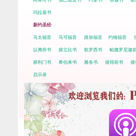
玛拉基书
新约圣经
马太福音
马可福音
路加福音
约翰福音
以弗所书
腓立比书
歌罗西书
帖撒罗尼迦
腓利门书
希伯来书
雅各书
彼得前书
彼
启示录