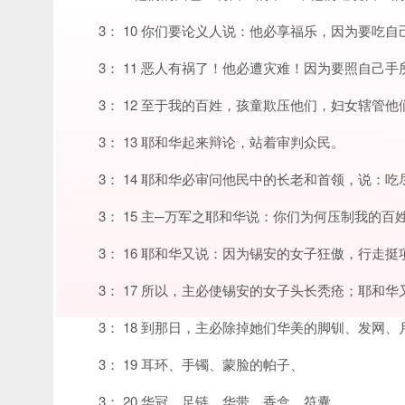
3： 10 你们要论义人说：他必享福乐，因为要吃
3： 11 恶人有祸了！他必遭灾难！因为要照自己
3： 12 至于我的百姓，孩童欺压他们，妇女辖
3： 13 耶和华起来辩论，站着审判众民。
3： 14 耶和华必审问他民中的长老和首领，说
3： 15 主─万军之耶和华说：你们为何压制我的
3： 16 耶和华又说：因为锡安的女子狂傲，行走
3： 17 所以，主必使锡安的女子头长秃疮；耶和
3： 18 到那日，主必除掉她们华美的脚钏、发网、
3： 19 耳环、手镯、蒙脸的帕子、
3： 20 华冠、足链、华带、香盒、符囊、