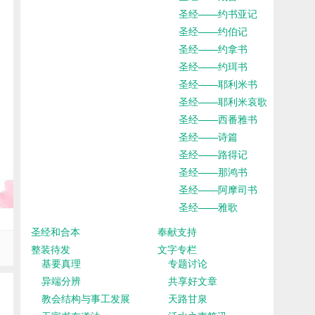
圣经——约书亚记
圣经——约伯记
圣经——约拿书
圣经——约珥书
圣经——耶利米书
圣经——耶利米哀歌
圣经——西番雅书
圣经——诗篇
圣经——路得记
圣经——那鸿书
圣经——阿摩司书
圣经——雅歌
圣经和合本
奉献支持
整装待发
文字专栏
基要真理
专题讨论
异端分辨
共享好文章
教会结构与事工发展
天路甘泉