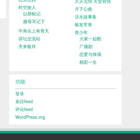
天灾无情 天堂有情
时空旅人
月下心曲
以斯帖记
活水故事集
撒母耳记下
银发常青
牛角尖上有青天
青少年
讲坛交流站
大家一起酷
齐来敬拜
广播剧
恋爱与择偶
精彩一生
功能
登录
条目feed
评论feed
WordPress.org