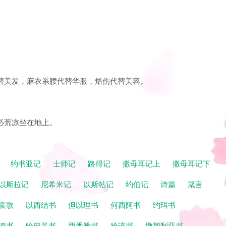
代替美发，麻衣系腰代替华服，烙伤代替美容。
。
他必荒凉坐在地上。
记
约书亚记
士师记
路得记
撒母耳记上
撒母耳记下
以斯拉记
尼希米记
以斯帖记
约伯记
诗篇
箴言
哀歌
以西结书
但以理书
何西阿书
约珥书
鸿书
哈巴谷书
西番雅书
哈该书
撒加利亚书