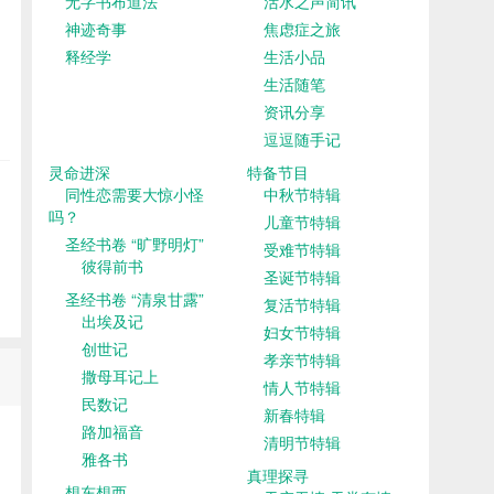
无字书布道法
活水之声简讯
神迹奇事
焦虑症之旅
释经学
生活小品
生活随笔
资讯分享
逗逗随手记
灵命进深
特备节目
同性恋需要大惊小怪
中秋节特辑
吗？
儿童节特辑
圣经书卷 “旷野明灯”
受难节特辑
彼得前书
圣诞节特辑
圣经书卷 “清泉甘露”
复活节特辑
出埃及记
妇女节特辑
创世记
孝亲节特辑
撒母耳记上
情人节特辑
民数记
新春特辑
路加福音
清明节特辑
雅各书
真理探寻
想东想西