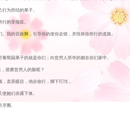
自己行为所结的果子。
手所行的受报应。
管他们。我的百姓啊，引导你的使你走错，并毁坏你所行的道路。
：吃尽葡萄园果子的就是你们；向贫穷人所夺的都在你们家中。
百姓，搓磨贫穷人的脸呢？
挺项，卖弄眼目，俏步徐行，脚下玎珰，
华又使她们赤露下体。
月牙圈、