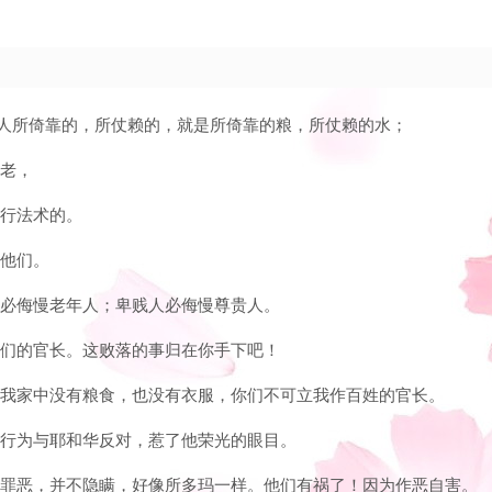
掉众人所倚靠的，所仗赖的，就是所倚靠的粮，所仗赖的水；
长老，
妙行法术的。
管他们。
年人必侮慢老年人；卑贱人必侮慢尊贵人。
作我们的官长。这败落的事归在你手下吧！
；因我家中没有粮食，也没有衣服，你们不可立我作百姓的官长。
头和行为与耶和华反对，惹了他荣光的眼目。
己的罪恶，并不隐瞒，好像所多玛一样。他们有祸了！因为作恶自害。