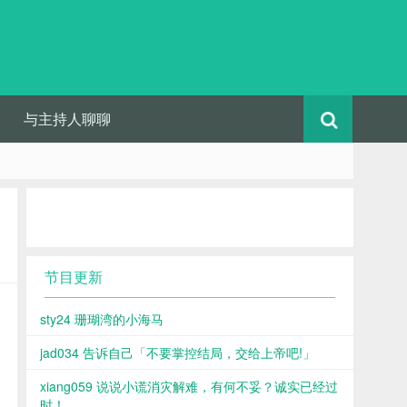
与主持人聊聊
节目更新
sty24 珊瑚湾的小海马
jad034 告诉自己「不要掌控结局，交给上帝吧!」
xiang059 说说小谎消灾解难，有何不妥？诚实已经过
时！