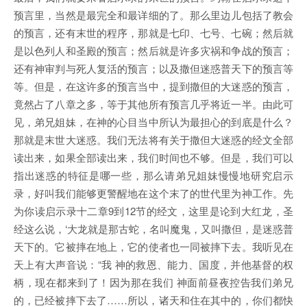
预言里，当然是最完全和最详细的了。那么里边儿包括了教会
的预言，还有末世的程序，那就是七印、七号、七碗；然后就
是以色列人和圣殿的预言；然后就是许多灾祸和争战的预言；
还有神审判与死人复活的预言；以及撒但迷惑普天下的预言等
等。但是，在这许多的预言当中，提到撒但的大迷惑的预言，
竟然占了八章之多，等于其他所有预言几乎将近一半。由此可
见，弟兄姐妹，在神的心目当中所认为最担心的到底是什么？
那就是末世大迷惑。我们无法将有关于撒但大迷惑的经文全部
读出来，如果全部读出来，我们时间也不够。但是，我们可以
指出迷惑的特征是哪一些，那么请弟兄姐妹慢慢地研究启示
录，好叫我们能够更警醒地在这个末了的世代里为神工作。先
为你读启示录十二章9到12节的经文，这里是论到大红龙，圣
经这么说，‘大龙就是那古蛇，名叫魔鬼，又叫撒但，是迷惑普
天下的。它被摔在地上，它的使者也一同被摔下去。我听见在
天上有大声音说：“我 神的救恩、能力、国度，并他基督的权
柄，现在都来到了！因为那在我们 神面前昼夜控告我们弟兄
的，已经被摔下去了……所以，诸天和住在其中的，你们都快