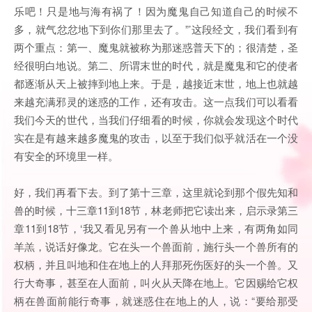
乐吧！只是地与海有祸了！因为魔鬼自己知道自己的时候不
多，就气忿忿地下到你们那里去了。”’这段经文，我们看到有
两个重点：第一、魔鬼就被称为那迷惑普天下的；很清楚，圣
经很明白地说。第二、所谓末世的时代，就是魔鬼和它的使者
都逐渐从天上被摔到地上来。于是，越接近末世，地上也就越
来越充满邪灵的迷惑的工作，还有攻击。这一点我们可以看看
我们今天的世代，当我们仔细看的时候，你就会发现这个时代
实在是有越来越多魔鬼的攻击，以至于我们似乎就活在一个没
有安全的环境里一样。
好，我们再看下去。到了第十三章，这里就论到那个假先知和
兽的时候，十三章11到18节，林老师把它读出来，启示录第三
章11到18节，‘我又看见另有一个兽从地中上来，有两角如同
羊羔，说话好像龙。它在头一个兽面前，施行头一个兽所有的
权柄，并且叫地和住在地上的人拜那死伤医好的头一个兽。又
行大奇事，甚至在人面前，叫火从天降在地上。它因赐给它权
柄在兽面前能行奇事，就迷惑住在地上的人，说：“要给那受