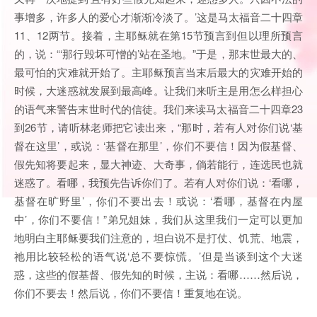
事增多，许多人的爱心才渐渐冷淡了。’这是马太福音二十四章
11、12两节。接着，主耶稣就在第15节预言到但以理所预言
的，说：“‘那行毁坏可憎的’站在圣地。”于是，那末世最大的、
最可怕的灾难就开始了。主耶稣预言当末后最大的灾难开始的
时候，大迷惑就发展到最高峰。让我们来听主是用怎么样担心
的语气来警告末世时代的信徒。我们来读马太福音二十四章23
到26节，请听林老师把它读出来，“那时，若有人对你们说‘基
督在这里’，或说：‘基督在那里’，你们不要信！因为假基督、
假先知将要起来，显大神迹、大奇事，倘若能行，连选民也就
迷惑了。看哪，我预先告诉你们了。若有人对你们说：‘看哪，
基督在旷野里’，你们不要出去！或说：‘看哪，基督在内屋
中’，你们不要信！”弟兄姐妹，我们从这里我们一定可以更加
地明白主耶稣要我们注意的，坦白说不是打仗、饥荒、地震，
祂用比较轻松的语气说‘总不要惊慌。’但是当谈到这个大迷
惑，这些的假基督、假先知的时候，主说：看哪……然后说，
你们不要去！然后说，你们不要信！重复地在说。