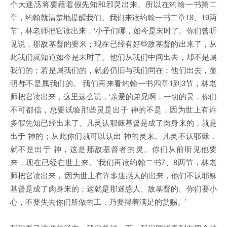
个大迷惑将要藉着假先知和邪灵出来。所以在约翰一书第二
章，约翰就清楚地提醒我们。我们来读约翰一书二章18、19两
节，林老师把它读出来，‘小子们哪，如今是末时了。你们曾听
见说，那敌基督的要来；现在已经有好些敌基督的出来了，从
此我们就知道如今是末时了。他们从我们中间出去，却不是属
我们的；若是属我们的，就必仍旧与我们同在；他们出去，显
明都不是属我们的。’我们再来看约翰一书四章1到3节，林老
师把它读出来，这里这么说，‘亲爱的弟兄啊，一切的灵，你们
不可都信，总要试验那些灵是出于 神的不是，因为世上有许
多假先知已经出来了。凡灵认耶稣基督是成了肉身来的，就是
出于 神的；从此你们就可以认出 神的灵来。凡灵不认耶稣，
就不是出于 神，这是那敌基督者的灵。你们从前听见他要
来，现在已经在世上来。’我们再读约翰二书7、8两节，林老
师把它读出来，‘因为世上有许多迷惑人的出来，他们不认耶稣
基督是成了肉身来的；这就是那迷惑人、敌基督的。你们要小
心，不要失去你们所做的工，乃要得着满足的赏赐。’