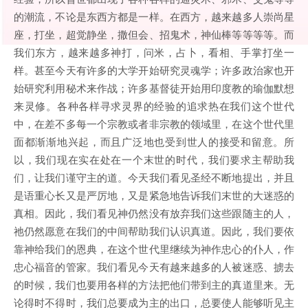
的潮流，不论是东西方都是一样。在西方，越来越多人崇尚星
座，打坐，超觉静坐，撒但会、招鬼术，神仙棒等等等等。而
我们东方，越来越多神打，问米，占卜，看相、手掌打坐一
样。甚至今天有许多的大学开始研究灵魂学；许多政治家也开
始研究利用秘术来作战；许多基督徒开始用印度教的瑜伽默想
来灵修。各种各样寻求灵界的经验的追求热在我们这个世代
中，在差不多每一个宗教或者非宗教的领域里，在这个世代里
面都渐渐地兴起，而且广泛地也受到世人的接受和留意。所
以，我们现在实在处在一个末世的时代，我们要求主帮助我
们，让我们谨守主的道。今天我们看见圣经不断地提出，并且
是语重心长又是严厉地，又是紧急地告诉我们末世的大迷惑的
真相。因此，我们看见神仍然没有放弃我们这些跟随主的人，
祂仍然愿意在我们的中间帮助我们认识真道。因此，我们要依
靠神给我们的恩典，在这个世代里继续为神作忠心的仆人，作
忠心福音的管家。我们看见今天有越来越多的人被迷惑、掳去
的时候，我们也要用各样的方法把他们带到主的真道里来。无
论得时不得时，我们总要成为主的出口，总要使人能够听见主