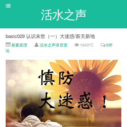
活水之声
basic029 认识末世（一）大迷惑/新天新地
基要真理
活水之声录音室
1643℃
0评
论