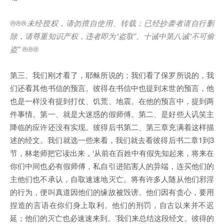
®®®
未经授权，请勿擅自使用、转载；已经抄袭者请自行删
除，请尊重知识产权，违者即为
“
盗取
”
。十诫中第八诫
“
不可偷
盗
” ®®®
第三、我们刚才看了，耶稣所说的；我们看了保罗所说的，我
们还看其他书信的预言。彼得在书信中也提到末世的预言，他
也是一样没有提到打仗、饥荒、地震。在他的预言中，提到两
件事情。第一、就是大迷惑的假师傅。第二、是好些人讥笑主
降临的应许还没有实现。彼得后书第二、第三章充满着这样描
述的经文。我们就选一些来看，我们就去看彼得后书二章1到3
节，林老师把它读出来，‘从前在百姓中有假先知起来，将来在
你们中间也必有假师傅，私自引进陷害人的异端，连买他们的
主他们也不承认，自取速速地灭亡。将有许多人随从他们邪淫
的行为，便叫真道因他们的缘故被毁谤。他们因有贪心，要用
捏造的言语在你们身上取利。他们的刑罚，自古以来并不迟
延；他们的灭亡也必速速来到。’我们来总结这段经文。彼得的