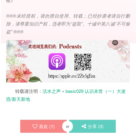
®®®
未经授权，请勿擅自使用、转载；已经抄袭者请自行删
除，请尊重知识产权，违者即为
“
盗取
”
。十诫中第八诫
“
不可偷
盗
” ®®®
转载请注明：
活水之声
»
basic029 认识末世（一）大迷
惑/新天新地
喜欢 (
1
)
分享 (
0
)
or