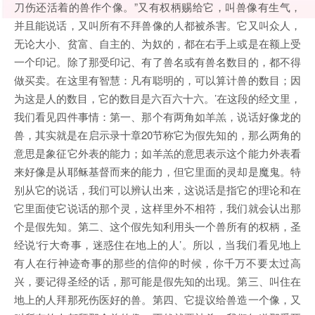
刀伤还活着的兽作个像。”又有权柄赐给它，叫兽像有生气，
并且能说话，又叫所有不拜兽像的人都被杀害。它又叫众人，
无论大小、贫富、自主的、为奴的，都在右手上或是在额上受
一个印记。除了那受印记、有了兽名或有兽名数目的，都不得
做买卖。在这里有智慧：凡有聪明的，可以算计兽的数目；因
为这是人的数目，它的数目是六百六十六。’在这段的经文里，
我们看见四件事情：第一、那个有两角如羊羔，说话好像龙的
兽，其实就是在启示录十章20节称它为假先知的，那么两角的
意思是象征它外表的能力；如羊羔的意思表示这个能力外表看
来好像是从耶稣基督而来的能力，但它里面的灵却是魔鬼。特
别从它的说话，我们可以辨认出来，这说话是指它的理论和在
它里面使它说话的那个灵，这样里外不相符，我们就会认出那
个是假先知。第二、这个假先知利用头一个兽所有的权柄，圣
经说‘行大奇事，迷惑住在地上的人’。所以，当我们看见地上
有人在行神迹奇事的那些的信仰的时候，你千万不要太过高
兴，要记得圣经的话，那可能是假先知的出现。第三、叫住在
地上的人拜那死伤医好的兽。第四、它提议给兽造一个像，又