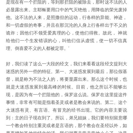
是现在有一个拦阻的，等到那拦阻的被除去，那时这不法的人
必显露出来。主耶稣要用口中的气灭绝他，用降临的荣光废掉
他。这不法的人来，是照撒但的运动，行各样的异能、神迹，
和一切虚假的奇事，并且在那沉沦的人身上行各样出于不义的
诡诈；因他们不领受爱真理的心，使他们得救。故此， 神就
给他们一个生发错误的心，叫他们信从虚慌，使一切不信真
理、倒喜爱不义的人都被定罪。’
好，我们读了这么一大段的经文，我们来看看这段经文提到大
迷惑的另外一些的特征。第一、大迷惑发展到最后，那位假基
督，就是称为不法之人的，将要显露出来。那么这个时候，也
就是大迷惑发展到最高峰的时候。目前，他之所以不能够出
现，是因为有一个拦阻他的，保罗这么说。保罗在这里提这件
事情，非常有可能是指着圣灵或者是教会来说的。第二、这个
大迷惑有灵、有言语、有冒充的经书出现。它的内容主要说
到：主的日子现在到了。所以，弟兄姐妹，我们要特别留意哪
一个教会特别注重灵或者是言语的，那个教会在圣经以外，如
果再增加其他的经文的话，我们就要非常非常地小心了。这是