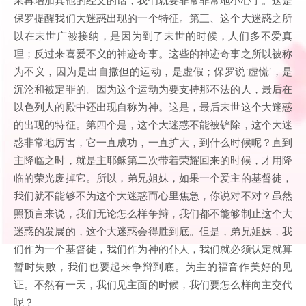
保罗提醒我们大迷惑出现的一个特征。第三、这个大迷惑之所
以在末世广被接纳，是因为到了末世的时候，人们多不爱真
理；反过来喜爱不义的神迹奇事。这些的神迹奇事之所以被称
为不义，因为是出自撒但的运动，是虚假；保罗说‘虚慌’，是
沉沦和被定罪的。因为这个运动为要支持那不法的人，最后在
以色列人的殿中还出现自称为神。这是，最后末世这个大迷惑
的出现的特征。第四个是，这个大迷惑不能被铲除，这个大迷
惑非常地厉害，它一直成功，一直扩大，到什么时候呢？直到
主降临之时，就是主耶稣第二次带着荣耀回来的时候，才用降
临的荣光废掉它。所以，弟兄姐妹，如果一个爱主的基督徒，
我们就不能够不为这个大迷惑而心里焦急，你说对不对？虽然
照预言来说，我们无论怎么样争辩，我们都不能够制止这个大
迷惑的发展的，这个大迷惑会得胜到底。但是，弟兄姐妹，我
们作为一个基督徒，我们作为神的仆人，我们就必须认定就算
暂时失败，我们也要起来争辩到底。为主的福音作美好的见
证。不然有一天，我们见主面的时候，我们要怎么样向主交代
呢？