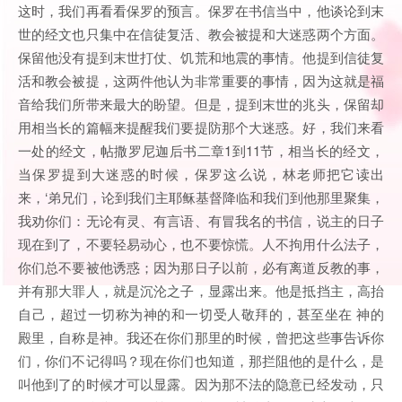
这时，我们再看看保罗的预言。保罗在书信当中，他谈论到末
世的经文也只集中在信徒复活、教会被提和大迷惑两个方面。
保留他没有提到末世打仗、饥荒和地震的事情。他提到信徒复
活和教会被提，这两件他认为非常重要的事情，因为这就是福
音给我们所带来最大的盼望。但是，提到末世的兆头，保留却
用相当长的篇幅来提醒我们要提防那个大迷惑。好，我们来看
一处的经文，帖撒罗尼迦后书二章1到11节，相当长的经文，
当保罗提到大迷惑的时候，保罗这么说，林老师把它读出
来，‘弟兄们，论到我们主耶稣基督降临和我们到他那里聚集，
我劝你们：无论有灵、有言语、有冒我名的书信，说主的日子
现在到了，不要轻易动心，也不要惊慌。人不拘用什么法子，
你们总不要被他诱惑；因为那日子以前，必有离道反教的事，
并有那大罪人，就是沉沦之子，显露出来。他是抵挡主，高抬
自己，超过一切称为神的和一切受人敬拜的，甚至坐在 神的
殿里，自称是神。我还在你们那里的时候，曾把这些事告诉你
们，你们不记得吗？现在你们也知道，那拦阻他的是什么，是
叫他到了的时候才可以显露。因为那不法的隐意已经发动，只