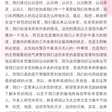
世。我们谈过认识圣经，认识神，认识主，认识救恩，认识圣
灵，认识人；我们也知道我们作一个基督徒我们在教会里，我
们在周围的人的见证应该怎么样地生活。最后，我想，林老师
在这个研究的过程里，我们最后来认识末世。在末世的研究
里，我们知道末世有许多的预兆。这些的预兆以大迷惑为最严
重的一个兆头，而且这也是撒但在我们人类历史中最大的阴
谋，是撒但的叛逆的工作发展到达最高峰的状态，也是主耶稣
和众使徒、众先知在预言中最表示关心的一件事情，也是我们
的主用最重的语气来警告我们这些末世的基督徒需要特别谨慎
地去看待末世撒但的运动的教导。因为这些撒但的运动将会导
致我们这些末世的教会许多的信徒变质，变成拜那兽和兽像的
人。而我们真的是不警惕而受到迷惑的话，我们的结局就是烧
着的硫磺的火湖。所以，林老师就感到心里焦急，最后这两
课，我们一定要来认识末世的情况，盼望更多的弟兄姐妹能够
了解末世的情况，以至于我们更积极地将福音带给有需要的
人。许多人研究末世论，林老师就认为太过将注意力集中于战
争、饥荒、地震、这些等等的天灾，这些的灾难。其实，如果