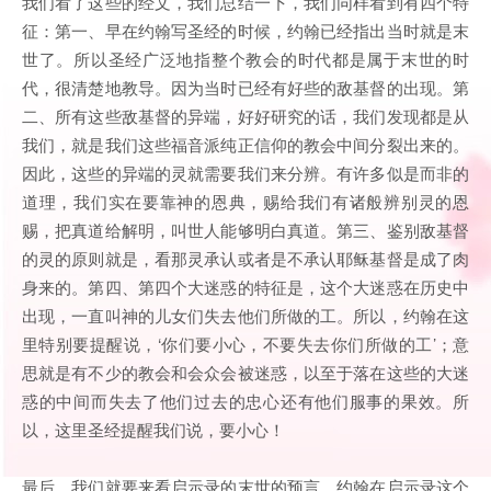
我们看了这些的经文，我们总结一下，我们同样看到有四个特
征：第一、早在约翰写圣经的时候，约翰已经指出当时就是末
世了。所以圣经广泛地指整个教会的时代都是属于末世的时
代，很清楚地教导。因为当时已经有好些的敌基督的出现。第
二、所有这些敌基督的异端，好好研究的话，我们发现都是从
我们，就是我们这些福音派纯正信仰的教会中间分裂出来的。
因此，这些的异端的灵就需要我们来分辨。有许多似是而非的
道理，我们实在要靠神的恩典，赐给我们有诸般辨别灵的恩
赐，把真道给解明，叫世人能够明白真道。第三、鉴别敌基督
的灵的原则就是，看那灵承认或者是不承认耶稣基督是成了肉
身来的。第四、第四个大迷惑的特征是，这个大迷惑在历史中
出现，一直叫神的儿女们失去他们所做的工。所以，约翰在这
里特别要提醒说，‘你们要小心，不要失去你们所做的工’；意
思就是有不少的教会和会众会被迷惑，以至于落在这些的大迷
惑的中间而失去了他们过去的忠心还有他们服事的果效。所
以，这里圣经提醒我们说，要小心！
最后，我们就要来看启示录的末世的预言。约翰在启示录这个