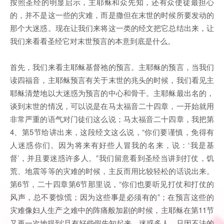
按照圣经的明显启示，主耶稣和众先知，还有众使徒最担心
的，并不是这一些的灾难，而是撒但在末世的时候所要发动的
那个大迷惑。现在让我们来将这一类的经文把它总结出来，让
我们来看看圣经它对末世预言的本意到底是什么。
首先，我们来看主耶稣基督祂的预言。主耶稣的预言，当我们
读四福音，主耶稣预言有关于末世的兆头的时候，我们看见主
耶稣清楚地以大迷惑为预言的中心和骨干。主耶稣最出名的，
谈到末世的情况，可以说是在马太福音二十四章，一开始就用
非常严重的语气对门徒们这么说；马太福音二十四章，我把第
4、第5节给讲出来，这段经文这么说，“你们要谨慎，免得有
人迷惑你们。因为将来有好些人冒我的名来，说：‘我是基
督’，并且要迷惑许多人。”我们留意看到圣经当讲到打仗，饥
荒、地震等等的灾难的时候，主反而用比较轻松的话说出来。
第6节，二十四章第6节那里说，“你们也要听见打仗和打仗的
风声，总不要惊慌；因为这些事是必须有的”；在预言这些的
灾难像妇人生产之难中的阵痛般加剧的时候，主耶稣在第11节
又再一次地提到‘且有好些假先知起来，迷惑多人。只因不法的