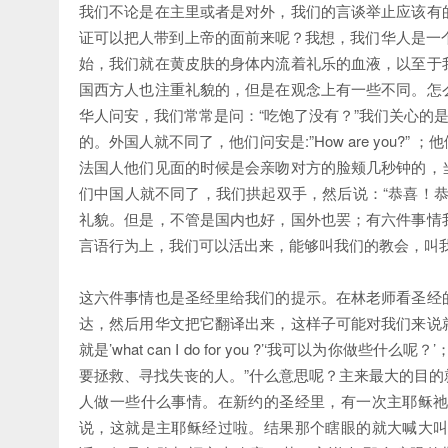
我们不论是在主里或者是对外，我们的言谈举止应该有
证可以把人带到上帝的面前来呢？我想，我们华人是一个
始，我们就在黄皮肤的身体内流着礼乐的血液，以至于
国西方人也注重礼貌的，但是在观念上有一些不同。怎
华人问安，我们常常是问：“吃饱了没有？”我们关心的
的。外国人就不同了，他们问安是:”How are you?
法国人他们见面的时候是会亲吻对方的脸颊几秒钟的，
们中国人就不同了，我们拱起双手，然后说：“恭喜！
礼貌。但是，不管是国内也好，国外也罢；有六件事情
言语行为上，我们可以活出来，能够叫我们的教会，叫
这六件事情也是圣经里给我们的提示。在林老师看圣经
达，然后用华文把它翻译出来，这样子可能对我们来说
就是’what can I do for you ?’‘我可以为
要拯救、寻找失丧的人。”什么意思呢？主来最大的目
人做一些什么事情。在新约的圣经里，有一次主耶稣
说，这就是主耶稣经过啦。结果那个瞎眼的就大喊大