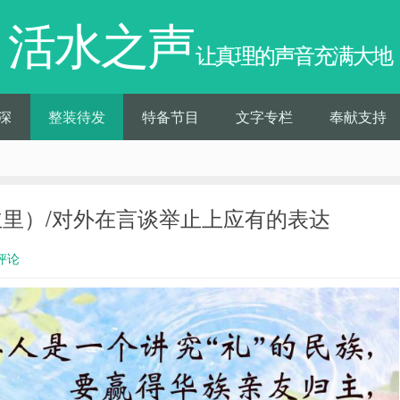
活水之声
让真理的声音充满大地
深
整装待发
特备节目
文字专栏
奉献支持
内（主里）/对外在言谈举止上应有的表达
评论