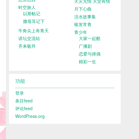
天灾无情 天堂有情
时空旅人
月下心曲
以斯帖记
活水故事集
撒母耳记下
银发常青
牛角尖上有青天
青少年
讲坛交流站
大家一起酷
齐来敬拜
广播剧
恋爱与择偶
精彩一生
功能
登录
条目feed
评论feed
WordPress.org