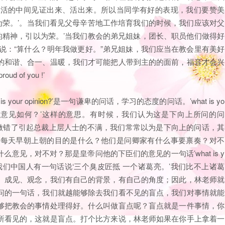
生活的中间见证出来、活出来。所以当同学有好的表现，我们要赞美
这样的同学引以为荣。’。当我们看见父母辛苦地工作培育我们的时候，我们应该对父
这种的坚毅不拔的精神，引以为荣。’当我们教会的弟兄姐妹，团长、职员他们做得好
油！’而不是说：“算什么？明年我做更好。”弟兄姐妹，我们应当在教会里有美好
的和谐、合一、温暖，我们才可能把人带到主的的面前，福音才会兴
of you !’
ur opinion?’是一句谦卑的问话，学习的态度的问话。’what is yo
’；‘你的意见如何？’这样的意思。有时候，我们认为这是下向上所问的问
们做错了引起总裁上层人士的不满，我们常常以为是下向上的问话，其
们每天早朝上朝的目的是什么？他们是问卿家有什么事要禀奏？对不
见，对不对？那是皇帝问他的下臣们的意见的一句话’what is y
不起。我们中国人有一句话说‘三个臭皮匠抵 一个诸葛亮。’我们比不上诸葛
、成见、观念，我们有自己的背景，有自己的角度；因此，林老师就
问的一句话，我们就越能够除去我们看不见的盲点，我们对事情就能
够把教会的事情处理得好。什么叫做盲点呢？盲点就是一件事情，你
所看见的，这就是盲点。打个比方来说，林老师如果在你手上拿着一