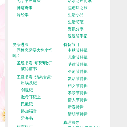
无字书布道法
活水之声简讯
神迹奇事
焦虑症之旅
释经学
生活小品
生活随笔
资讯分享
逗逗随手记
灵命进深
特备节目
同性恋需要大惊小怪
中秋节特辑
吗？
儿童节特辑
圣经书卷 “旷野明灯”
受难节特辑
彼得前书
圣诞节特辑
圣经书卷 “清泉甘露”
复活节特辑
出埃及记
妇女节特辑
创世记
孝亲节特辑
撒母耳记上
情人节特辑
民数记
新春特辑
路加福音
清明节特辑
雅各书
真理探寻
想东想西