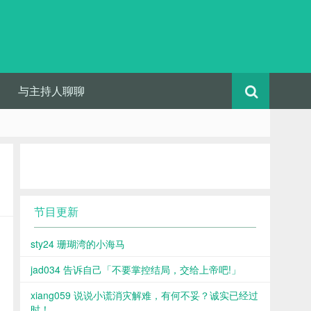
与主持人聊聊
节目更新
sty24 珊瑚湾的小海马
jad034 告诉自己「不要掌控结局，交给上帝吧!」
xiang059 说说小谎消灾解难，有何不妥？诚实已经过
时！