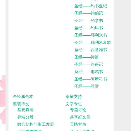
圣经——约书亚记
圣经——约伯记
圣经——约拿书
圣经——约珥书
圣经——耶利米书
圣经——耶利米哀歌
圣经——西番雅书
圣经——诗篇
圣经——路得记
圣经——那鸿书
圣经——阿摩司书
圣经——雅歌
圣经和合本
奉献支持
整装待发
文字专栏
基要真理
专题讨论
异端分辨
共享好文章
教会结构与事工发展
天路甘泉