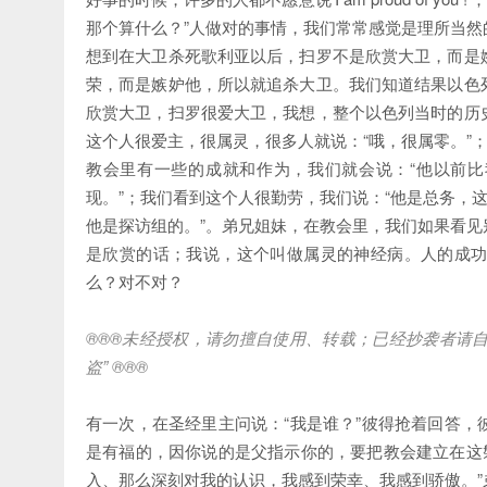
那个算什么？”人做对的事情，我们常常感觉是理所当
想到在大卫杀死歌利亚以后，扫罗不是欣赏大卫，而是
荣，而是嫉妒他，所以就追杀大卫。我们知道结果以色
欣赏大卫，扫罗很爱大卫，我想，整个以色列当时的历
这个人很爱主，很属灵，很多人就说：“哦，很属零。”
教会里有一些的成就和作为，我们就会说：“他以前比
现。”；我们看到这个人很勤劳，我们说：“他是总务，
他是探访组的。”。弟兄姐妹，在教会里，我们如果看
是欣赏的话；我说，这个叫做属灵的神经病。人的成
么？对不对？
®®®
未经授权，请勿擅自使用、转载；已经抄袭者请
盗
” ®®®
有一次，在圣经里主问说：“我是谁？”彼得抢着回答，
是有福的，因你说的是父指示你的，要把教会建立在这
入、那么深刻对我的认识，我感到荣幸、我感到骄傲。