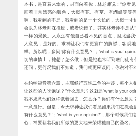
本书，是直着来拿的，封面向着你，林老师说：“你看见
画着非常漂亮的颜色，大概有花、有草、有蝴蝶等等等
啊，我看到的不是，我看到的是一个长长的，大概一寸
会以为林老师在撒谎，或者说错了。其实林老师不是从
一样的景象。人永远有他自己看不见的盲点，因此当我们
人意见，是好的。求神让我们有更宽广的胸襟，客观
样。所以呢，多问‘你有什么意见？’；’what is your
切的事情上，祂想了怎么做，但是祂也常听到底门徒有
还问，更何况我们不知道，我们就更应该问，你说对不
在约翰福音第六章，主耶稣行五饼二鱼的神迹，每个人
让这些的人吃饱呢？”什么意思？这就是’what is your
我不愿意他们这样饿着回去，怎么办？你们有什么意见
一意孤行。但是，今天求神让我们看见如果我们在教会
有什么意见？’；’what is your opinion?
心，神要藉着我们所做的更大地来荣耀祂自己的圣名。