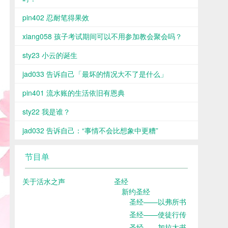
pin402 忍耐笔得果效
xiang058 孩子考试期间可以不用参加教会聚会吗？
sty23 小云的诞生
jad033 告诉自己「最坏的情况大不了是什么」
pin401 流水账的生活依旧有恩典
sty22 我是谁？
jad032 告诉自己：“事情不会比想象中更糟”
节目单
关于活水之声
圣经
新约圣经
圣经——以弗所书
圣经——使徒行传
圣经——加拉太书