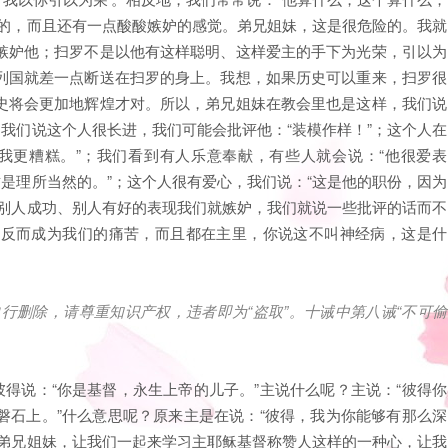
然的，而且还有一点酸酸嫉妒的感觉。弟兄姐妹，这是很危险的。我就
嫉妒他；扫罗不是以他有这样聪明、这样爱主的手下为光荣，引以为
列国就差一点断送在扫罗的身上。我想，如果历史可以重来，扫罗很
史将会更加地辉煌才对。所以，弟兄姐妹在教会里也是这样，我们说
；我们说这个人很长进，我们可能会批评他：“装模作样！”；这个人在
我更糟糕。”；我们看到有人乐意奉献，有些人就会说：“他很爱表
这是理所当然的。”；这个人很有爱心，我们说：“这是他的职份，因为
见别人成功、别人有好的表现我们就嫉妒，我们就说一些批评的话而不
功反而成为我们的痛苦，而且都在主里，你说这不叫神经病，这是什
自行删除，请尊重知识产权，违者即为
“
盗取
”
。十诫中第八诫
“
不可偷
彼得说：“你是基督，永生上帝的儿子。”主说什么呢？主说：“彼得你
磐石上。”什么意思呢？原来主是在说：“彼得，我为你能够有那么深
”弟兄姐妹，让我们一起来学习主耶稣基督称赞人这样的一种心，让我