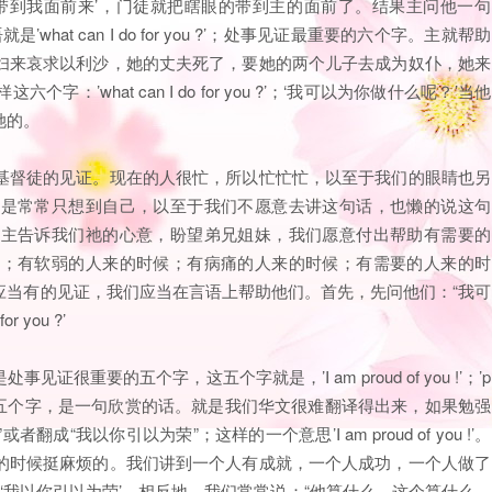
的带到我面前来’，门徒就把瞎眼的带到主的面前了。结果主问他一句
at can I do for you ?’；处事见证最重要的六个字。主就帮助
妇来哀求以利沙，她的丈夫死了，要她的两个儿子去成为奴仆，她来
what can I do for you ?’；‘我可以为你做什么呢？’当他
她的。
基督徒的见证。现在的人很忙，所以忙忙忙，以至于我们的眼睛也另
更是常常只想到自己，以至于我们不愿意去讲这句话，也懒的说这句
。主告诉我们祂的心意，盼望弟兄姐妹，我们愿意付出帮助有需要的
候；有软弱的人来的时候；有病痛的人来的时候；有需要的人来的时
应当有的见证，我们应当在言语上帮助他们。首先，先问他们：“我可
 you ?’
重要的五个字，这五个字就是，’I am proud of you !’；’p
f you !’,五个字，是一句欣赏的话。就是我们华文很难翻译得出来，如果勉强
“我以你引以为荣”；这样的一个意思’I am proud of you !’。
的时候挺麻烦的。我们讲到一个人有成就，一个人成功，一个人做了
ou !’；‘我以你引以为荣’。相反地，我们常常说：“他算什么，这个算什么，