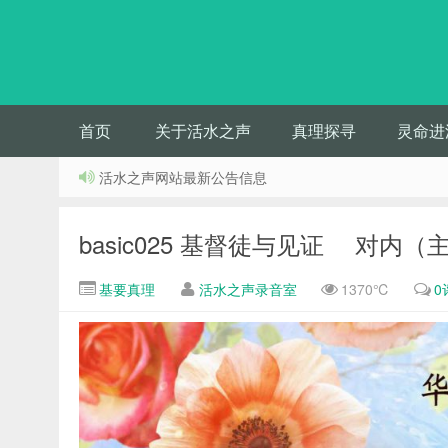
首页
关于活水之声
真理探寻
灵命进
活水之声网站最新公告信息
basic025 基督徒与见证 对
基要真理
活水之声录音室
1370℃
0