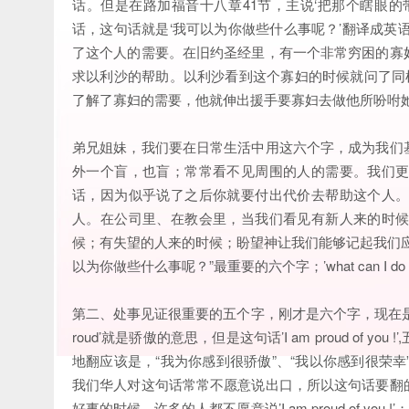
话。但是在路加福音十八章41节，主说‘把那个瞎眼
话，这句话就是‘我可以为你做些什么事呢？’翻译成英语就是’wh
了这个人的需要。在旧约圣经里，有一个非常穷困的寡
求以利沙的帮助。以利沙看到这个寡妇的时候就问了同样这六个字：’
了解了寡妇的需要，他就伸出援手要寡妇去做他所吩咐
弟兄姐妹，我们要在日常生活中用这六个字，成为我们
外一个盲，也盲；常常看不见周围的人的需要。我们
话，因为似乎说了之后你就要付出代价去帮助这个人
人。在公司里、在教会里，当我们看见有新人来的时
候；有失望的人来的时候；盼望神让我们能够记起我们
以为你做些什么事呢？”最重要的六个字；’what can I do for
第二、处事见证很重要的五个字，刚才是六个字，现在是处事见证很
roud’就是骄傲的意思，但是这句话’I am proud o
地翻应该是，“我为你感到很骄傲”、“我以你感到很荣幸”或者翻成
我们华人对这句话常常不愿意说出口，所以这句话要翻
好事的时候，许多的人都不愿意说’I am proud of y