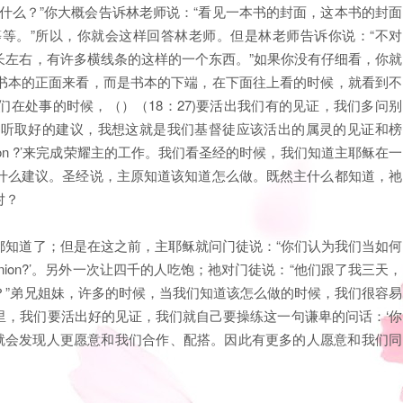
什么？”你大概会告诉林老师说：“看见一本书的封面，这本书的封面
等。”所以，你就会这样回答林老师。但是林老师告诉你说：“不对
长左右，有许多横线条的这样的一个东西。”如果你没有仔细看，你就
书本的正面来看，而是书本的下端，在下面往上看的时候，就看到不
在处事的时候，（）（18：27)要活出我们有的见证，我们多问别
地听取好的建议，我想这就是我们基督徒应该活出的属灵的见证和榜
 opinion ?’来完成荣耀主的工作。我们看圣经的时候，我们知道主耶稣在一
什么建议。圣经说，主原知道该知道怎么做。既然主什么都知道，祂
对？
都知道了；但是在这之前，主耶稣就问门徒说：“你们认为我们当如何
 opinion?’。另外一次让四千的人吃饱；祂对门徒说：“他们跟了我三天，
？”弟兄姐妹，许多的时候，当我们知道该怎么做的时候，我们很容易
里，我们要活出好的见证，我们就自己要操练这一句谦卑的问话：‘你
’，那个时候我们就会发现人更愿意和我们合作、配搭。因此有更多的人愿意和我们同