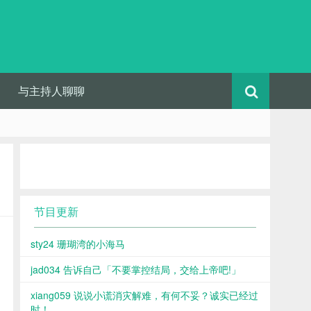
与主持人聊聊
节目更新
sty24 珊瑚湾的小海马
jad034 告诉自己「不要掌控结局，交给上帝吧!」
xiang059 说说小谎消灾解难，有何不妥？诚实已经过
时！