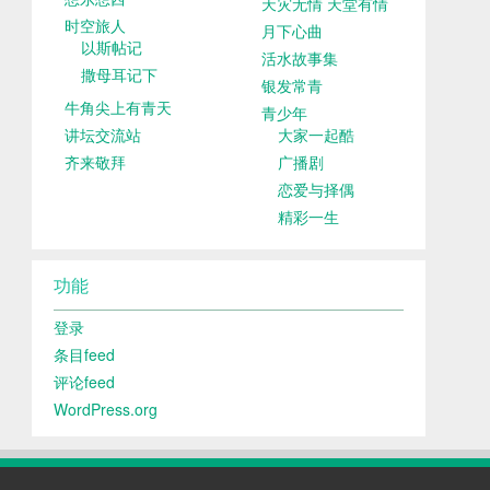
天灾无情 天堂有情
时空旅人
月下心曲
以斯帖记
活水故事集
撒母耳记下
银发常青
牛角尖上有青天
青少年
讲坛交流站
大家一起酷
齐来敬拜
广播剧
恋爱与择偶
精彩一生
功能
登录
条目feed
评论feed
WordPress.org