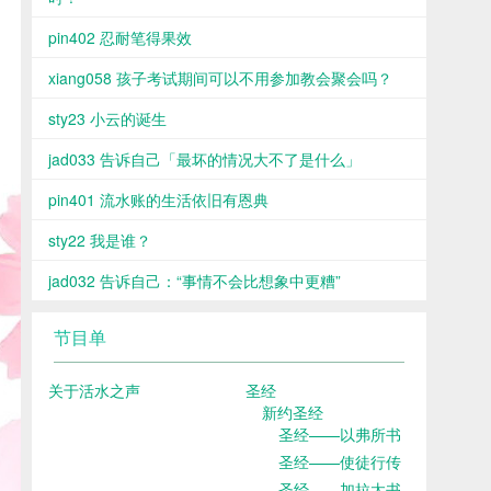
pin402 忍耐笔得果效
xiang058 孩子考试期间可以不用参加教会聚会吗？
sty23 小云的诞生
jad033 告诉自己「最坏的情况大不了是什么」
pin401 流水账的生活依旧有恩典
sty22 我是谁？
jad032 告诉自己：“事情不会比想象中更糟”
节目单
关于活水之声
圣经
新约圣经
圣经——以弗所书
圣经——使徒行传
圣经——加拉太书