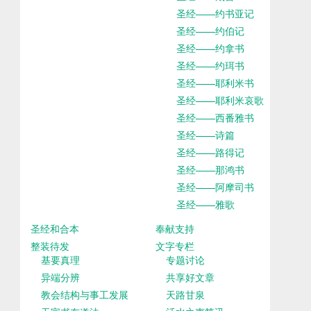
圣经——约书亚记
圣经——约伯记
圣经——约拿书
圣经——约珥书
圣经——耶利米书
圣经——耶利米哀歌
圣经——西番雅书
圣经——诗篇
圣经——路得记
圣经——那鸿书
圣经——阿摩司书
圣经——雅歌
圣经和合本
奉献支持
整装待发
文字专栏
基要真理
专题讨论
异端分辨
共享好文章
教会结构与事工发展
天路甘泉