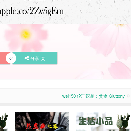
分享 (
0
)
or
wei150 伦理议题：贪食 Gluttony