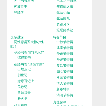
无字书布道法
活水之声简讯
神迹奇事
焦虑症之旅
释经学
生活小品
生活随笔
资讯分享
逗逗随手记
灵命进深
特备节目
同性恋需要大惊小怪
中秋节特辑
吗？
儿童节特辑
圣经书卷 “旷野明灯”
受难节特辑
彼得前书
圣诞节特辑
圣经书卷 “清泉甘露”
复活节特辑
出埃及记
妇女节特辑
创世记
孝亲节特辑
撒母耳记上
情人节特辑
民数记
新春特辑
路加福音
清明节特辑
雅各书
真理探寻
想东想西