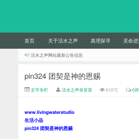
首页
关于活水之声
真理探寻
灵命进
活水之声网站最新公告信息
pin324 团契是神的恩赐
文字专栏
活水之声录音室
610℃
0
www.livingwaterstudio
生活小品
pin324 团契是神的恩赐