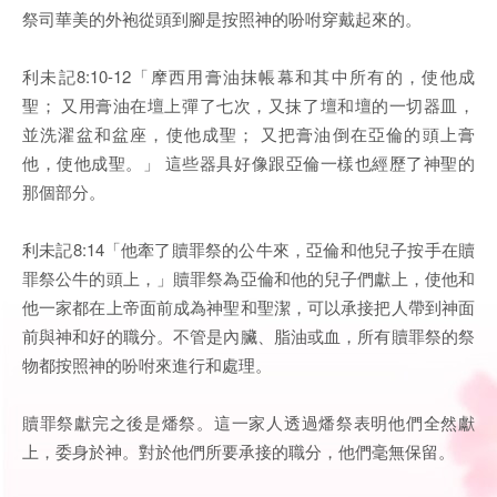
祭司華美的外袍從頭到腳是按照神的吩咐穿戴起來的。
利未記8:10-12「摩西用膏油抹帳幕和其中所有的，使他成
聖； 又用膏油在壇上彈了七次，又抹了壇和壇的一切器皿，
並洗濯盆和盆座，使他成聖； 又把膏油倒在亞倫的頭上膏
他，使他成聖。」 這些器具好像跟亞倫一樣也經歷了神聖的
那個部分。
利未記8:14「他牽了贖罪祭的公牛來，亞倫和他兒子按手在贖
罪祭公牛的頭上，」贖罪祭為亞倫和他的兒子們獻上，使他和
他一家都在上帝面前成為神聖和聖潔，可以承接把人帶到神面
前與神和好的職分。不管是內臟、脂油或血，所有贖罪祭的祭
物都按照神的吩咐來進行和處理。
贖罪祭獻完之後是燔祭。這一家人透過燔祭表明他們全然獻
上，委身於神。對於他們所要承接的職分，他們毫無保留。