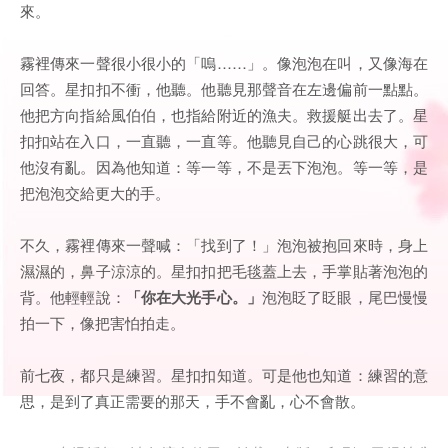
來。
霧裡傳來一聲很小很小的「嗚……」。像泡泡在叫，又像海在
回答。星扣扣不衝，他聽。他聽見那聲音在左邊偏前一點點。
他把方向指給風伯伯，也指給附近的漁夫。救援艇出去了。星
扣扣站在入口，一直聽，一直等。他聽見自己的心跳很大，可
他沒有亂。因為他知道：等一等，不是丟下泡泡。等一等，是
把泡泡交給更大的手。
不久，霧裡傳來一聲喊：「找到了！」泡泡被抱回來時，身上
濕濕的，鼻子涼涼的。星扣扣把毛毯蓋上去，手掌貼著泡泡的
背。他輕輕說：
「你在大光手心。」
泡泡眨了眨眼，尾巴慢慢
拍一下，像把害怕拍走。
前七夜，都只是練習。星扣扣知道。可是他也知道：練習的意
思，是到了真正需要的那天，手不會亂，心不會散。