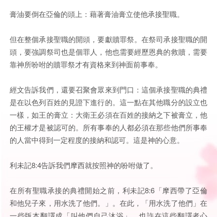
膏油要倒在亞倫的頭上：藉著膏油膏立使他承接聖職。
但在整個承接聖職的開頭，要獻贖罪祭。在祭司承接聖職的開
頭，要強調祭司也是個罪人，他也需要經歷恩典的救贖，需要
靠神所吩咐的贖罪祭才有資格來到神面前事奉。
經文告訴我們，還要召聚會眾來到門口：這個承接聖職的典禮
是在以色列百姓的見證下進行的。這一點在其他職分的設立也
一樣，如王的膏立：大衛王必須在百姓的接納之下被膏立，他
的王權才是被認可的。所有事奉的人都必須在那些他們所事奉
的人當中得到一定程度的接納和認可。這是神的心意。
利未記8:4告訴我們摩西就按照神的吩咐做了。
在所有聖職承接的典禮開始之前，利未記8:6「摩西帶了亞倫
和他兒子來，用水洗了他們。」。在此，「用水洗了他們」在
一些版本翻譯成「叫他們自己沐浴」。也許在這些翻譯者心