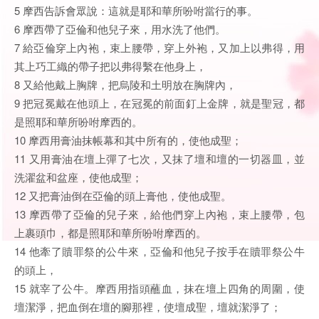
5 摩西告訴會眾說：這就是耶和華所吩咐當行的事。
6 摩西帶了亞倫和他兒子來，用水洗了他們。
7 給亞倫穿上內袍，束上腰帶，穿上外袍，又加上以弗得，用
其上巧工織的帶子把以弗得繫在他身上，
8 又給他戴上胸牌，把烏陵和土明放在胸牌內，
9 把冠冕戴在他頭上，在冠冕的前面釘上金牌，就是聖冠，都
是照耶和華所吩咐摩西的。
10 摩西用膏油抹帳幕和其中所有的，使他成聖；
11 又用膏油在壇上彈了七次，又抹了壇和壇的一切器皿，並
洗濯盆和盆座，使他成聖；
12 又把膏油倒在亞倫的頭上膏他，使他成聖。
13 摩西帶了亞倫的兒子來，給他們穿上內袍，束上腰帶，包
上裹頭巾，都是照耶和華所吩咐摩西的。
14 他牽了贖罪祭的公牛來，亞倫和他兒子按手在贖罪祭公牛
的頭上，
15 就宰了公牛。摩西用指頭蘸血，抹在壇上四角的周圍，使
壇潔淨，把血倒在壇的腳那裡，使壇成聖，壇就潔淨了；