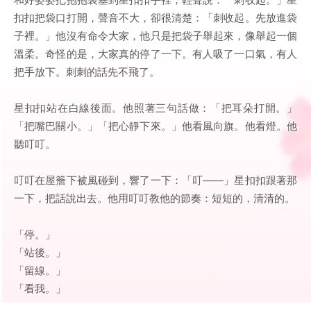
扣扣把袋口打開，聲音不大，卻很清楚：「刺收起。先放進袋
子裡。」他沒有命令大家，他只是把袋子舉起來，像舉起一個
溫柔。奇怪的是，大家真的停了一下。有人吸了一口氣，有人
把手放下。刺刺的話先不飛了。
星扣扣站在白線後面。他照著三句話做：「把耳朵打開。」
「把嘴巴關小。」「把心靜下來。」他看風向旗。他看燈。他
聽叮叮。
叮叮在屋簷下被風碰到，響了一下：「叮——」星扣扣跟著那
一下，把話說出去。他用叮叮教他的節奏：短短的，清清的。
「停。」
「站後。」
「留線。」
「看我。」