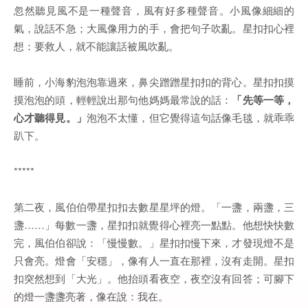
忽然聽見風不是一種聲音，風有好多種聲音。小風像細細的
氣，說話不急；大風像用力的手，會把句子吹亂。星扣扣心裡
想：要救人，就不能讓話被風吹亂。
睡前，小海豹泡泡靠過來，鼻尖蹭蹭星扣扣的背心。星扣扣摸
摸泡泡的頭，輕輕說出那句他媽媽最常說的話：
「先等一等，
心才聽得見。」
泡泡不太懂，但它覺得這句話像毛毯，就乖乖
趴下。
*****
第二夜，風伯伯帶星扣扣去數星星坪的燈。「一盞，兩盞，三
盞……」每數一盞，星扣扣就覺得心裡亮一點點。他想快快數
完，風伯伯卻說：「慢慢數。」星扣扣慢下來，才發現燈不是
只會亮。燈會「安穩」，像有人一直在那裡，沒有走開。星扣
扣突然想到「大光」。他抬頭看夜空，夜空沒有回答；可腳下
的燈一盞盞亮著，像在說：我在。