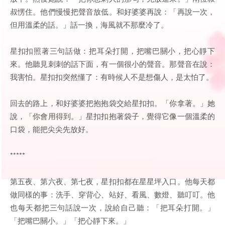
叔愣住。他們慢慢把聲音放低。和好婆婆再說：「再說一次，
但用溫柔的話。」話一換，海風就不那麼冷了。
星扣扣照著三句話做：把耳朵打開，把嘴巴關小，把心靜下
來。他聽見刺刺的話下面，有一個很小的聲音。那聲音在說：
我害怕。星扣扣突然懂了：有時候人不是想傷人，是太怕了。
回去的路上，和好婆婆把抱抱袋交給星扣扣。「你拿著。」她
說，「你會用得到。」星扣扣抱著袋子，覺得它像一個溫柔的
口袋，能把尖尖先放好。
*****
第五夜、第六夜、第七夜，星扣扣都在星星坪入口。他每天都
做同樣的事：洗手、穿背心、站好、看風、數燈、聽叮叮。他
也每天都把三句話說一次，說給自己聽：「把耳朵打開。」
「把嘴巴關小。」「把心靜下來。」