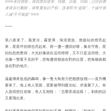
®®®未经授权，请勿擅自使用、转载、出版、印刷；已经抄袭
者请自行删除，请尊重知识产权，违者即为“盗取”。十诫中第
八诫“不可偷盗” ®®®
*****
第八夜來了。風更冷，霧更厚，海浪更急。救援站的燈亮起
來，星星坪的燈也亮起來。燈一盞一盞排好隊，像在守夜。星
扣扣忽然覺得，大光好像就在這些燈裡，又不只是這些燈。大
光像一雙看不見的手，把每盞燈都放在對的位置，把每條路都
放在對的地方。
遠處傳來低低的轟鳴，像一隻大鳥努力把翅膀放穩——直升機
要來了。海上有人受困，需要被帶到暖光站。岸邊聚了人。有
人急得想往前衝，有人互相怪：「怎麼弄成這樣！」刺刺的話
又要飛出來。
和好婆婆把抱抱袋塞到星扣扣手裡，輕聲說：「刺收起。」星