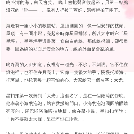
咚咚灣的海，白天會笑。 晚上會把聲音收起來，只留一點點
浪花的「呼——」。像有人把被子蓋好，還輕輕拍了兩下。
海邊有一座小小的救援站。屋頂圓圓的，像一個安靜的枕頭。
屋頂上有一圈小燈，亮起來時像星星排隊，所以大家叫它「星
星坪」。星星坪旁邊畫著一條白白的線。那條線很細，卻很重
要。因為線的裡面是安全的地方，線的外面是會亂的風。
咚咚灣的人都知道，夜裡有一種光，不吵，不刺眼。它不住在
燈泡裡，也不住在月亮上。它像一隻很大的手，慢慢托著海，
托著風，也托著每一顆害怕的心。大家給它一個名字：
大光
。
星扣扣第一次聽到「大光」這個名字，是在一個微涼的傍晚。
他牽著小海豹泡泡，站在救援站門口。小海豹泡泡圓圓的眼睛
亮亮的，尾巴啪嗒啪嗒拍地板，像在敲小鼓。星扣扣笑說：
「你不要敲太大聲，星星坪也在睡覺。」