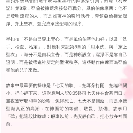
星扣扣被風伯伯選中成為星星坪的降落指引員，對應《利未
記》第8章，亞倫被揀選承接祭司職分。風伯伯像摩西：他不
是發明流程的人，而是照著神的吩咐執行，帶領亞倫接受潔
淨、穿上聖衣、並完成承接聖職的程序。
星扣扣「不是自己穿上背心，而是風伯伯替他扣好」以及「洗
手、檢查、站定」，對應利未記第8章的「用水洗」與「穿上
聖衣」：職分不是自我宣告，而是神所設立；潔淨不是靠自己
證明，而是被帶進神所定的聖潔秩序。這些動作由摩西為亞倫
和他的兒子來做。
故事中最重要的操練是「七天的聽」：把耳朵打開、把嘴巴關
小、把心靜下來。這對應利未記8:35祭司七天住在會幕門口，
晝夜遵守耶和華的吩咐，免得死亡。七天不是拖延，而是承接
聖職真正的高潮：在神面前的等候、敬畏、預備。故事用
「聽」把這段比喻成：服事以前，先安靜自己，把心放在神面
前。