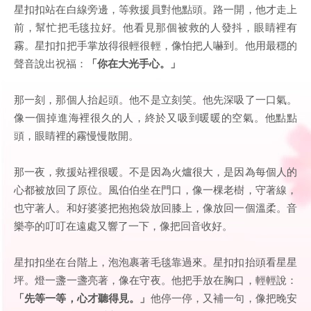
星扣扣站在白線旁邊，等救援員對他點頭。路一開，他才走上
前，幫忙把毛毯拉好。他看見那個被救的人發抖，眼睛裡有
霧。星扣扣把手掌放得很輕很輕，像怕把人嚇到。他用最穩的
聲音說出祝福：
「你在大光手心。」
那一刻，那個人抬起頭。他不是立刻笑。他先深吸了一口氣。
像一個掉進海裡很久的人，終於又吸到暖暖的空氣。他點點
頭，眼睛裡的霧慢慢散開。
那一夜，救援站裡很暖。不是因為火爐很大，是因為每個人的
心都被放回了原位。風伯伯坐在門口，像一棵老樹，守著線，
也守著人。和好婆婆把抱抱袋放回膝上，像放回一個溫柔。音
樂亭的叮叮在遠處又響了一下，像把回音收好。
星扣扣坐在台階上，泡泡裹著毛毯靠過來。星扣扣抬頭看星星
坪。燈一盞一盞亮著，像在守夜。他把手放在胸口，輕輕說：
「先等一等，心才聽得見。」
他停一停，又補一句，像把晚安