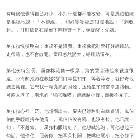
有時候他覺得自己好小，小到什麼都不能改變。可是風伯伯總
是很穩地說：「不越線。」和好婆婆總是很暖地說：「刺收
起。」叮叮總是在屋簷下輕輕響一下，像提醒：先聽。
星扣扣慢慢明白：重複不是浪費。重複像把鞋帶打好蝴蝶結。
走很遠，也不會散開。當風忽然變大，蝴蝶結還在。
第七夜特別長。霧像棉花糖一樣厚，海的聲音聽起來很遠很
遠。小海豹泡泡在救援站門口等星扣扣，等著等著，就好奇地
跑去霧裡。它想找一顆亮亮的貝殼，送給星扣扣當幸運禮物。
可霧太厚了，泡泡的「啪嗒啪嗒」越跑越小聲，最後不見了。
星扣扣心裡一沉。他想衝出去。腳尖已經跨到白線邊邊。風伯
伯的手輕輕搭在他肩上。風伯伯沒有吼，也沒有拉。他只說一
句：「不越線。」星扣扣眼睛紅了。他想喊泡泡，可他想起三
句話。他停住，照著做：把耳朵打開，把嘴巴關小，把心靜下