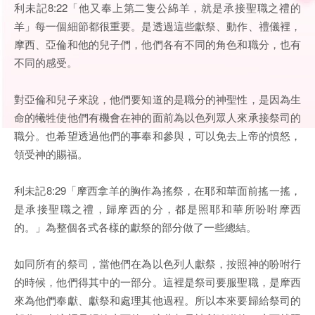
利未記8:22「他又奉上第二隻公綿羊，就是承接聖職之禮的
羊」每一個細節都很重要。是透過這些獻祭、動作、禮儀裡，
摩西、亞倫和他的兒子們，他們各有不同的角色和職分，也有
不同的感受。
對亞倫和兒子來說，他們要知道的是職分的神聖性，是因為生
命的犧牲使他們有機會在神的面前為以色列眾人來承接祭司的
職分。也希望透過他們的事奉和參與，可以免去上帝的憤怒，
領受神的賜福。
利未記8:29「摩西拿羊的胸作為搖祭，在耶和華面前搖一搖，
是承接聖職之禮，歸摩西的分，都是照耶和華所吩咐摩西
的。」為整個各式各樣的獻祭的部分做了一些總結。
如同所有的祭司，當他們在為以色列人獻祭，按照神的吩咐行
的時候，他們得其中的一部分。這裡是祭司要服聖職，是摩西
來為他們奉獻、獻祭和處理其他過程。所以本來要歸給祭司的