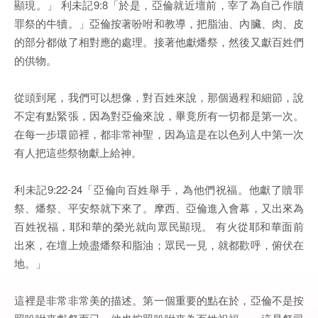
顯現。」 利未記9:8「於是，亞倫就近壇前，宰了為自己作贖
罪祭的牛犢。」亞倫按著吩咐和教導，把脂油、內臟、肉、皮
的部分都做了相對應的處理。接著他獻燔祭，然後又獻百姓們
的供物。
從頭到尾，我們可以想像，對百姓來說，那個過程和細節，說
不定有點緊張，因為對亞倫來說，畢竟所有一切都是第一次。
在每一步環節裡，都非常神聖，因為這是在以色列人中第一次
有人把這些祭物獻上給神。
利未記9:22-24「亞倫向百姓舉手，為他們祝福。他獻了贖罪
祭、燔祭、平安祭就下來了。摩西、亞倫進入會幕，又出來為
百姓祝福，耶和華的榮光就向眾民顯現。 有火從耶和華面前
出來，在壇上燒盡燔祭和脂油；眾民一見，就都歡呼，俯伏在
地。」
這裡是非常非常美的描述。第一個重要的點在於，亞倫不是按