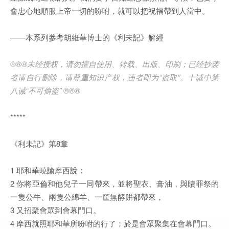
會忠心地順服上帝一切的吩咐，就可以把祝福帶到人當中。
——本系列參考胡維華博士的《利未記》解經
®®®未经授权，请勿擅自使用、转载、出版、印刷；已经抄袭
者请自行删除，请尊重知识产权，违者即为“盗取”。十诫中第
八诫“不可偷盗” ®®®
*****
《利未記》第8章
1 耶和華曉諭摩西說：
2 你將亞倫和他兒子一同帶來，並將聖衣、膏油，與贖罪祭的
一隻公牛、兩隻公綿羊、一筐無酵餅都帶來，
3 又招聚會眾到會幕門口。
4 摩西就照耶和華所吩咐的行了；於是會眾聚集在會幕門口。