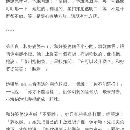
他說完就停。他練習說：「留線。」他說完就停。每一句都像
叮叮那一下，短短的，穩穩的。星扣扣忽然明白：等，不是什
麼都不做。等，是讓心有地方放，讓話有地方落。
*****
第四夜，和好婆婆來了。和好婆婆個子小小的，頭髮像雲，眼
睛像兩盞小燈。她手上提著一個布袋，布袋軟軟的，像抱抱。
她說：「這叫抱抱袋。」星扣扣問：「它可以裝什麼？」和好
婆婆笑笑：「裝刺。」
她帶星扣扣去看海邊的兩位叔叔。一個說：「你不能這樣！」
一個說：「你才不能這樣！」話像刺刺的魚骨頭，飛來飛去。
小海豹泡泡嚇得縮成一顆球。
和好婆婆沒有喊「不要吵」。她只把抱抱袋打開，輕聲說：
「刺收起。」她先把自己的手放進袋子裡，像示範：先把尖尖
放下。然後她說：「把你想刺人的那句，先放進來。」兩位叔