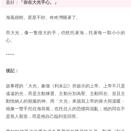
蓋好：
「你在大光手心。
」
海風很輕。星星不吵。咚咚灣睡著了。
而大光，像一隻很大的手，仍然托著海，托著每一顆小小的
心。
*****
後記：
故事裡的「大光」象徵《利未記》所啟示的上帝。上帝不只是
遠遠的光，而是主動揀選、主動分別為聖、主動同在、並且主
動悅納人的順服的神。用「大光」來描寫上帝的偉大與溫暖：
祂像一雙手托住海與風，也托住人的恐懼與混亂；祂的同在不
是靠人製造，而是祂自己臨到並回答。