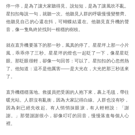
停一停，是為了讓大家聽得見。說短短，是為了讓風吹不亂。
星扣扣每說一句，就聽一次。他聽見人群的呼吸慢慢變整齊。
他聽見自己的心還在抖，可蝴蝶結還在。他聽見直升機的聲
音，像一隻鳥終於找到一根穩的樹枝。
就在直升機要落下的那一秒，風真的停了。星星坪上那一小片
風，乖乖停了三秒。星星坪的燈也一起眨了一下，像星星眨
眼。那眨眼很輕，卻像一句回答：可以了。星扣扣的心忽然熱
了。他知道：這不是他厲害——是大光在，大光把那三秒送來
了。
直升機穩穩落地。救援員把受困的人抱下來，裹上毛毯，帶往
暖光站。人群沒有亂衝，因為大家記得白線。人群也沒有吵，
因為刺已經先收起。有人悄悄抹眼淚，有人輕輕說：「謝
謝。」那聲謝謝很小，卻像叮叮的回音，慢慢落進每個人心
裡。