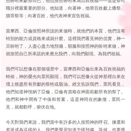
照吩咐來獻祭而已，他也按照吩咐來為百姓祝福——這是祭司
職分裡最重要的部分。他知道，向著神，他替百姓獻上燔祭、
贖罪祭等；向著百姓，他代表神來宣告祝福。
當摩西、亞倫按照神所說的來做時，就他們的本質，他們沒有
特別的能力或資格來成就什麼。這裡我們看見神的信實，神一
旦吩咐了，人盡心盡力地預備，順服和按照神的吩咐來做，神
就按照自己所承諾的來應允我們，向我們顯現、為我們祝福。
我們可以想像在那個場景中，當摩西和亞倫出來為百姓祝福的
時候，神的榮光向眾民顯現，我們可以想像火從神那裡出來在
壇上燒盡所有所獻的祭牲或脂油。經文告訴我們，眾民看見，
他們知道神悅納了亞倫，亞倫有資格在神面前獻所有的祭了。
他們和神中間有了中保和答案，這是神同在的象徵，眾民一
見，就都歡呼，俯伏在地。
今天對我們來說，我們當中有許多的人按照神的呼召、揀選和
差派成為這樣的人。我們要學習知道怎樣預備、等候，也要學