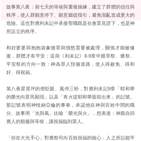
故事第八夜：前七天的等候與重複操練，建立了群體的信任與
秩序，使人群願意停下、願意聽從指引，避免混亂造成更大的
危險。這也對應利未記中承接聖職既是在會眾見證下，也是神
所設立的秩序。
和好婆婆與抱抱袋象徵罪與憤怒需要被處理，關係才能被修
復，群體才有平安；這與《利未記》8-9章中贖罪祭、燔祭、
平安祭的方向一致：神為罪人預備道路，使人得赦免、得和
好、得祝福。
第八夜星星坪的燈眨眼、風停三秒，對應利未記9章「耶和華
的榮光向眾民顯現」以及「有火從耶和華面前出來」的記號。
那記號表明神悅納亞倫的事奉，承認他在神與百姓中間的職
分。故事用「光與風」比喻「榮光與火」，想表達：神親自回
應人的順服與等候，讓祝福臨到眾人。
「你在大光手心」對應祭司向百姓祝福的核心：人之所以能平