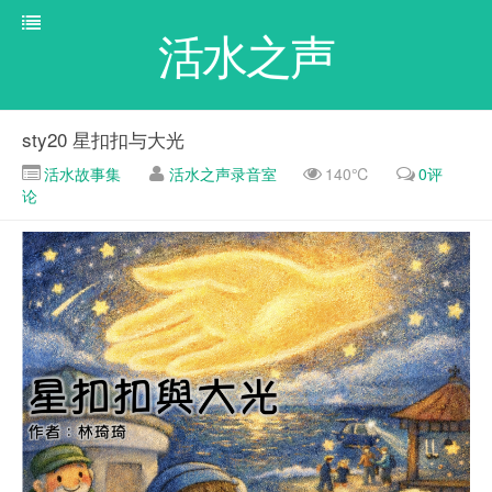
活水之声
sty20 星扣扣与大光
活水故事集
活水之声录音室
140℃
0评
论