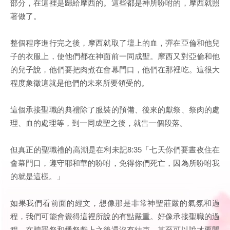
部分，在這裡是歸給摩西的。這些都是神所吩咐的，摩西就照
著做了。
整個程序進行完之後，摩西就取了壇上的血，彈在亞倫和他兒
子的衣服上，使他們都在神面前一同成聖。摩西又對亞倫和他
的兒子說，他們要把肉煮在會幕門口，他們在那裡吃。這很大
程度象徵這就是他們的未來所要領受的。
這個承接聖職的典禮除了服裝的預備、後來的獻祭、祭肉的處
理、血的處理等，到一同成聖之後，就告一個段落。
但真正的聖職禮的高潮是在利未記8:35「七天你們要晝夜住在
會幕門口，遵守耶和華的吩咐，免得你們死亡，因為所吩咐我
的就是這樣。」
如果我們看前面的經文，想像那是非常神聖莊嚴的氣氛和過
程，我們可能會覺得這裡所說的有點嚴重。好像承接聖職的過
程，在贖罪祭和燔祭獻上之後還沒有結束，甚至可以說才要開