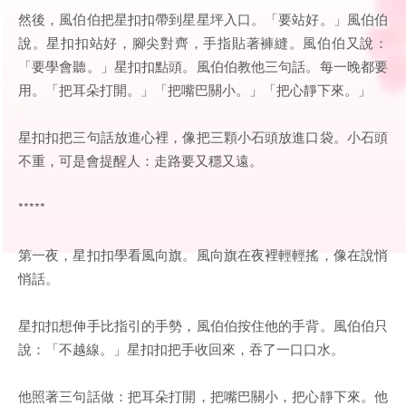
然後，風伯伯把星扣扣帶到星星坪入口。「要站好。」風伯伯
說。星扣扣站好，腳尖對齊，手指貼著褲縫。風伯伯又說：
「要學會聽。」星扣扣點頭。風伯伯教他三句話。每一晚都要
用。「把耳朵打開。」「把嘴巴關小。」「把心靜下來。」
星扣扣把三句話放進心裡，像把三顆小石頭放進口袋。小石頭
不重，可是會提醒人：走路要又穩又遠。
*****
第一夜，星扣扣學看風向旗。風向旗在夜裡輕輕搖，像在說悄
悄話。
星扣扣想伸手比指引的手勢，風伯伯按住他的手背。風伯伯只
說：「不越線。」星扣扣把手收回來，吞了一口口水。
他照著三句話做：把耳朵打開，把嘴巴關小，把心靜下來。他