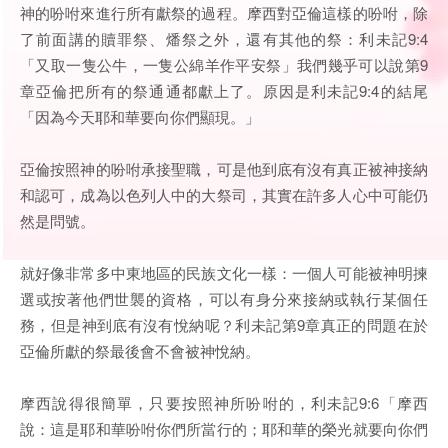
神的吩咐來進行所有獻祭的過程。摩西對亞倫這樣的吩咐，除
了前面講的贖罪祭、燔祭之外，還有其他的祭：利未記9:4
「又取一隻公牛，一隻公綿羊作平安祭」我們幾乎可以說第9
章亞倫把所有的祭通通都獻上了。原因是利未記9:4的結尾
「因為今天耶和華要向你們顯現。」
亞倫按照神的吩咐承接聖職，可是他到底有沒有真正被神接納
和認可，成為以色列人中的大祭司，其實在許多人心中可能仍
然是問號。
就好像非常多中東地區的民族文化一樣：一個人可能被神明揀
選或按著他們世襲的資格，可以有身分來接納或執行某個任
務，但是神到底有沒有悅納呢？利未記第9章真正的問題在於
亞倫所獻的祭最後會不會被神悅納。
摩西說得很簡單，只要按照神所吩咐的，利未記9:6「摩西
說：這是耶和華吩咐你們所當行的；耶和華的榮光就要向你們