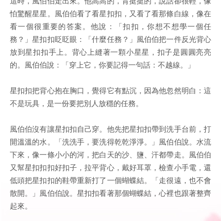
這時，風伯伯走出來。他高高的，背挺挺的，說話卻很輕，像
怕驚醒星星。風伯伯看了看星扣扣，又看了看那條白線，像在
看一個很重要的答案。他說：「扣扣，你想不想學一個任
務？」星扣扣眨眨眼：「什麼任務？」風伯伯把一件反光背心
放到星扣扣手上。背心上縫著一顆小星星，扣子是圓圓亮亮
的。風伯伯說：「穿上它，你要記得一句話：不越線。」
星扣扣把背心抱在胸口，覺得它有點沉，因為他忽然明白：這
不是玩具，是一份要把別人放穩的任務。
風伯伯沒有讓星扣扣自己穿。他先把星扣扣帶到洗手台前，打
開溫溫的水。「洗洗手，要洗得乾乾淨淨。」風伯伯說。水流
下來，像一條小小的河，把白天的沙、鹽、汗都帶走。風伯伯
又幫星扣扣扣好扣子，拉平背心，戴好耳罩，檢查小手電，還
低頭把星扣扣的鞋帶重新打了一個蝴蝶結。「走很遠，也不會
散開。」風伯伯說。星扣扣看著那個蝴蝶結，心裡也跟著整齊
起來。