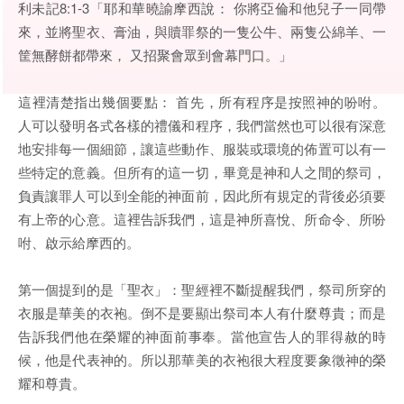
利未記8:1-3「耶和華曉諭摩西說： 你將亞倫和他兒子一同帶
來，並將聖衣、膏油，與贖罪祭的一隻公牛、兩隻公綿羊、一
筐無酵餅都帶來， 又招聚會眾到會幕門口。」
這裡清楚指出幾個要點： 首先，所有程序是按照神的吩咐。
人可以發明各式各樣的禮儀和程序，我們當然也可以很有深意
地安排每一個細節，讓這些動作、服裝或環境的佈置可以有一
些特定的意義。但所有的這一切，畢竟是神和人之間的祭司，
負責讓罪人可以到全能的神面前，因此所有規定的背後必須要
有上帝的心意。這裡告訴我們，這是神所喜悅、所命令、所吩
咐、啟示給摩西的。
第一個提到的是「聖衣」：聖經裡不斷提醒我們，祭司所穿的
衣服是華美的衣袍。倒不是要顯出祭司本人有什麼尊貴；而是
告訴我們他在榮耀的神面前事奉。當他宣告人的罪得赦的時
候，他是代表神的。所以那華美的衣袍很大程度要象徵神的榮
耀和尊貴。