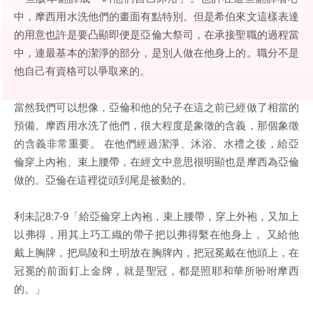
中，摩西用水洗他們的畫面有點特別。但是希伯來文這樣表達
的用意也許是要凸顯即便是亞倫大祭司，在承接聖職的過程當
中，連最基本的潔淨的部分，是別人做在他身上的。職分不是
他自己有資格可以爭取來的。
當然我們可以想像，亞倫和他的兒子在這之前已經做了相當的
預備。摩西用水洗了他們，很大程度是象徵的含義，那個象徵
的含義非常重要。 在他們經過潔淨、沐浴、水禮之後，給亞
倫穿上內袍、束上腰帶，在經文中意思很明顯也是摩西為亞倫
做的。亞倫在這裡從頭到尾是被動的。
利未記8:7-9「給亞倫穿上內袍，束上腰帶，穿上外袍，又加上
以弗得，用其上巧工織的帶子把以弗得繫在他身上， 又給他
戴上胸牌，把烏陵和土明放在胸牌內，把冠冕戴在他頭上，在
冠冕的前面釘上金牌，就是聖冠，都是照耶和華所吩咐摩西
的。」