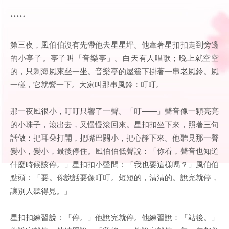
*****
第三夜，風伯伯沒有先帶他去星星坪。他牽著星扣扣走到旁邊
的小亭子。亭子叫「音樂亭」。白天有人唱歌；晚上就空空
的，只剩海風來坐一坐。音樂亭的屋簷下掛著一串老風鈴。風
一碰，它就響一下。大家叫那串風鈴：叮叮。
那一夜風很小，叮叮只響了一聲。「叮——」聲音像一顆亮亮
的小珠子，滾出去，又慢慢滾回來。星扣扣坐下來，照著三句
話做：把耳朵打開，把嘴巴關小，把心靜下來。他聽見那一聲
變小，變小，最後停住。風伯伯低聲說：「你看，聲音也知道
什麼時候該停。」星扣扣小聲問：「我也要這樣嗎？」風伯伯
點頭：「要。你說話要像叮叮。短短的，清清的。說完就停，
讓別人聽得見。」
星扣扣練習說：「停。」他說完就停。他練習說：「站後。」