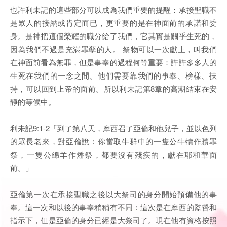
也許利未記的這些部分可以成為我們重要的提醒：承接聖職不
是眾人的接納或肯定而已，更重要的是在神面前的承諾和委
身。是神把這個榮耀的職分給了我們，它其實是關乎生死的，
因為我們不過是充滿罪孽的人。 祭物可以一次獻上，叫我們
在神面前看為無罪，但是事奉的過程何等重要：許許多多人的
生死在我們的一念之間。他們需要靠我們的事奉、榜樣、扶
持，可以回到上帝的面前。所以利未記第8章的高潮結束在安
靜的等候中。
利未記9:1-2「到了第八天，摩西召了亞倫和他兒子，並以色列
的眾長老來，對亞倫說：你當取牛群中的一隻公牛犢作贖罪
祭，一隻公綿羊作燔祭，都要沒有殘疾的，獻在耶和華面
前。」
亞倫第一次在承接聖職之後以大祭司的身分開始預備他的事
奉。這一次和以後的事奉稍稍有不同：這次是在摩西的監督和
指示下，但是亞倫的身分已經是大祭司了。現在他有資格按照