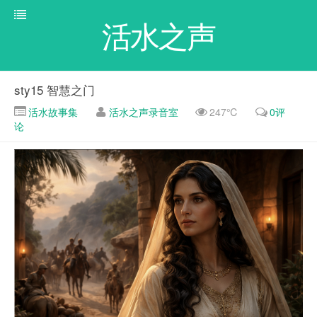
活水之声
sty15 智慧之门
活水故事集
活水之声录音室
247℃
0评
论