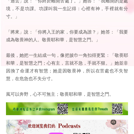
「過去」說：「你終於離開苦處了。」她答：「我離開的是處
境，不是功課。功課叫我一生記得：心裡有神，手裡就有分
寸。」
「將來」說：「你將入王的家，你要成為誰？」她答：「我要
成為敬畏神的人。敬畏耶和華，是智慧之門。」
最後，她把一生結成一句，像把披巾一角扣得更緊：「敬畏耶
和華，是智慧之門；心有主，言就不急，手就不狠。」她並非
因換了命運才有智慧；她是因敬畏神，所以在苦處也不失智
慧，在危急也不失分寸。
風可以奔野，心不可無主；敬畏耶和華，是智慧之門。