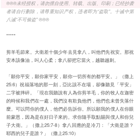
®®®未经授权，请勿擅自使用、转载、出版、印刷；已经抄袭
者请自行删除，请尊重知识产权，违者即为“盗取”。十诫中第
八诫“不可偷盗” ®®®
*****
剪羊毛節來。大衛差十個少年去見拿八，叫他們先祝安。那祝
安本該像油，叫人心柔；拿八卻把它當火，越聽越刺。
「願你平安，願你家平安，願你一切所有的都平安。」（撒上
25:6）祝福落地的那一刻，亞比該不在場，卻像聽見「平安」
二字被摔碎。「現在我聽說有人為你剪羊毛，你的牧人在迦密
的時候和我們在一處，我們沒有欺負他們，他們也未曾失落什
麼。可以問你的僕人，他們必告訴你。所以願我的僕人在你眼
前蒙恩，因為是在好日子來的。求你隨手取點賜與僕人和你兒
子大衛。」（撒上25:7-8）拿八回應的是冷刀：「大衛是誰？
耶西的兒子是誰？」（撒上25:10）