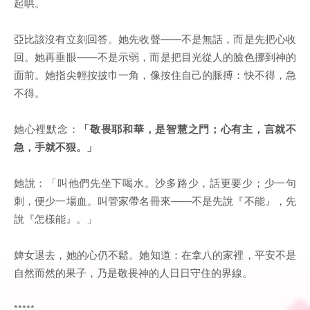
起哄。
亞比該沒有立刻回答。她先收聲——不是無話，而是先把心收
回。她再垂眼——不是示弱，而是把目光從人的臉色挪到神的
面前。她指尖輕按披巾一角，像按住自己的脈搏：快不得，急
不得。
她心裡默念：
「敬畏耶和華，是智慧之門；心有主，言就不
急，手就不狠。」
她說：「叫他們先坐下喝水。沙多路少，話更要少；少一句
刺，便少一場血。叫管家帶名冊來——不是先說『不能』，先
說『怎樣能』。」
婢女退去，她的心仍不鬆。她知道：在拿八的家裡，平安不是
自然而然的果子，乃是敬畏神的人日日守住的界線。
*****