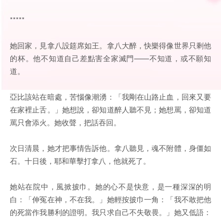
*****
她回家，見拿八設筵席如王。拿八大醉，快樂得像世界只剩他
的杯。他不知道自己差點害全家滅門——不知道，或不願知
道。
亞比該站在暗處，苦惱像潮湧：「我剛在山路止血，回來又要
在家裡止舌。」她想說，卻知道醉人聽不見；她想罵，卻知道
罵只會添火。她收聲，把話吞回。
次日清晨，她才把事情告訴他。拿八聽見，魂不附體，身僵如
石。十日後，耶和華擊打拿八，他就死了。
她站在院中，風掀披巾。她的心不是快意，是一種深深的明
白：「伸冤在神，不在我。」她輕按披巾一角：「我不敢把他
的死當作我勝利的證明。我只求自己不失敬畏。」她又低語：