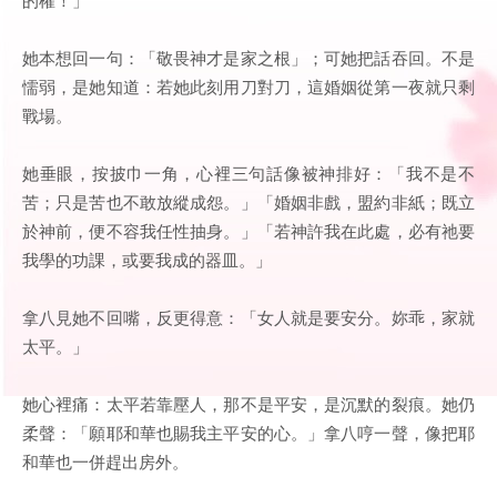
她本想回一句：「敬畏神才是家之根」；可她把話吞回。不是
懦弱，是她知道：若她此刻用刀對刀，這婚姻從第一夜就只剩
戰場。
她垂眼，按披巾一角，心裡三句話像被神排好：「我不是不
苦；只是苦也不敢放縱成怨。」「婚姻非戲，盟約非紙；既立
於神前，便不容我任性抽身。」「若神許我在此處，必有祂要
我學的功課，或要我成的器皿。」
拿八見她不回嘴，反更得意：「女人就是要安分。妳乖，家就
太平。」
她心裡痛：太平若靠壓人，那不是平安，是沉默的裂痕。她仍
柔聲：「願耶和華也賜我主平安的心。」拿八哼一聲，像把耶
和華也一併趕出房外。