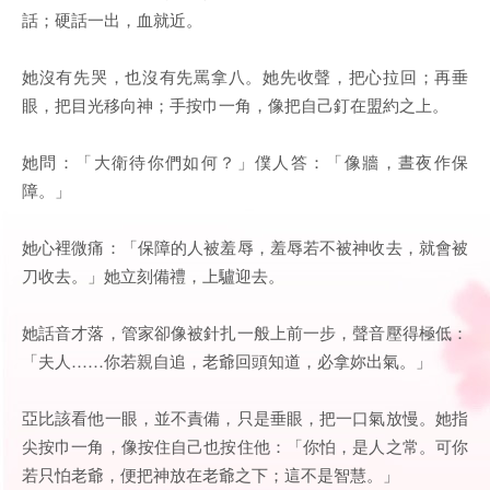
話；硬話一出，血就近。
她沒有先哭，也沒有先罵拿八。她先收聲，把心拉回；再垂
眼，把目光移向神；手按巾一角，像把自己釘在盟約之上。
她問：「大衛待你們如何？」僕人答：「像牆，晝夜作保
障。」
她心裡微痛：「保障的人被羞辱，羞辱若不被神收去，就會被
刀收去。」她立刻備禮，上驢迎去。
她話音才落，管家卻像被針扎一般上前一步，聲音壓得極低：
「夫人……你若親自追，老爺回頭知道，必拿妳出氣。」
亞比該看他一眼，並不責備，只是垂眼，把一口氣放慢。她指
尖按巾一角，像按住自己也按住他：「你怕，是人之常。可你
若只怕老爺，便把神放在老爺之下；這不是智慧。」