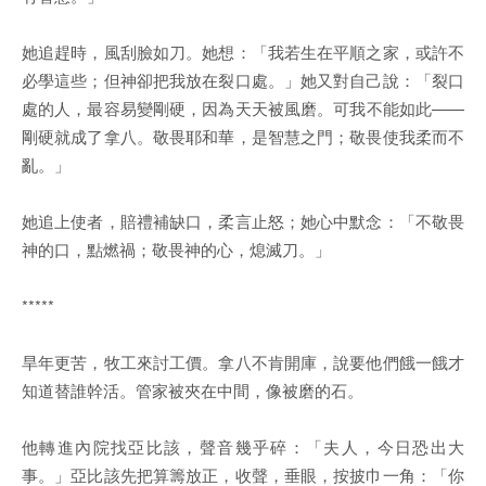
她追趕時，風刮臉如刀。她想：「我若生在平順之家，或許不
必學這些；但神卻把我放在裂口處。」她又對自己說：「裂口
處的人，最容易變剛硬，因為天天被風磨。可我不能如此——
剛硬就成了拿八。敬畏耶和華，是智慧之門；敬畏使我柔而不
亂。」
她追上使者，賠禮補缺口，柔言止怒；她心中默念：「不敬畏
神的口，點燃禍；敬畏神的心，熄滅刀。」
*****
旱年更苦，牧工來討工價。拿八不肯開庫，說要他們餓一餓才
知道替誰幹活。管家被夾在中間，像被磨的石。
他轉進內院找亞比該，聲音幾乎碎：「夫人，今日恐出大
事。」亞比該先把算籌放正，收聲，垂眼，按披巾一角：「你