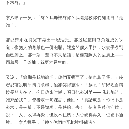
不求辱。」
拿八哈哈一笑：「辱？我哪裡辱你？我這是教你們知道自己是
誰！」
那盆污水在月光下晃出一層油光。那股腥膻與皂角混成的味
道，像把人的尊嚴也一併泡爛。端盆的僕人手抖，水幾乎潑到
自己腳上。那一刻，羞辱不只是話，是要落到人的皮膚上——
而羞辱一旦落地，就更容易生血。
又說：「節期是我的節期，你們聞香而至，倒也鼻子靈。」使
者忍著說明旱情與求糧，他卻笑得更冷：「族長？旷野裡自稱
族長的人多了。今日你來討餅，明日他來討羊——我若都給，
誰來給我？」使者求一句婉言，他回：「真話就是：你們不是
來求，是來搶；不是缺糧，是缺臉。去！」使者最後仍守禮，
說：「人手收得再緊，也收不住風；人心硬得再久，也硬不過
神。」拿八揮手：「神？你們也配把神掛嘴邊？」