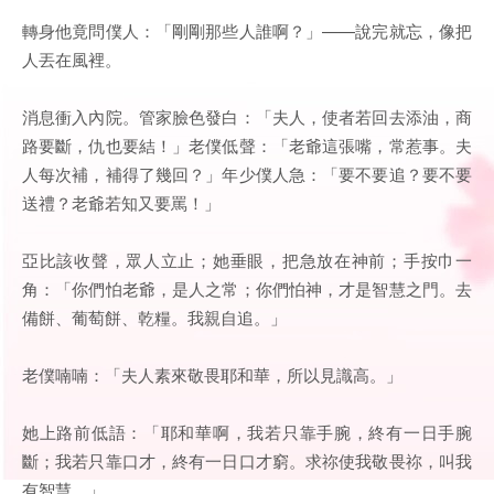
轉身他竟問僕人：「剛剛那些人誰啊？」——說完就忘，像把
人丟在風裡。
消息衝入內院。管家臉色發白：「夫人，使者若回去添油，商
路要斷，仇也要結！」老僕低聲：「老爺這張嘴，常惹事。夫
人每次補，補得了幾回？」年少僕人急：「要不要追？要不要
送禮？老爺若知又要罵！」
亞比該收聲，眾人立止；她垂眼，把急放在神前；手按巾一
角：「你們怕老爺，是人之常；你們怕神，才是智慧之門。去
備餅、葡萄餅、乾糧。我親自追。」
老僕喃喃：「夫人素來敬畏耶和華，所以見識高。」
她上路前低語：「耶和華啊，我若只靠手腕，終有一日手腕
斷；我若只靠口才，終有一日口才窮。求祢使我敬畏祢，叫我
有智慧。」