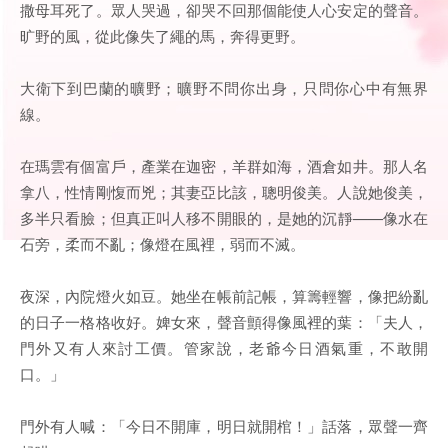
撒母耳死了。眾人哭過，卻哭不回那個能使人心安定的聲音。
旷野的風，從此像失了繩的馬，奔得更野。
大衛下到巴蘭的曠野；曠野不問你出身，只問你心中有無界
線。
在瑪雲有個富戶，產業在迦密，羊群如海，酒倉如井。那人名
拿八，性情剛愎而兇；其妻亞比該，聰明俊美。人說她俊美，
多半只看臉；但真正叫人移不開眼的，是她的沉靜——像水在
石旁，柔而不亂；像燈在風裡，弱而不滅。
夜深，內院燈火如豆。她坐在帳前記帳，算籌輕響，像把紛亂
的日子一格格收好。婢女來，聲音顫得像風裡的葉：「夫人，
門外又有人來討工價。管家說，老爺今日酒氣重，不敢開
口。」
門外有人喊：「今日不開庫，明日就開棺！」話落，眾聲一齊