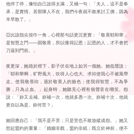
他停了停，像怕自己說得太滿，又補一句：「夫人，這不是奉
承，是實情。若那隊人不在，我們今夜就不敢來討工價，因為
羊早散了。」
亞比該指尖按巾一角，心裡那句話更沉更實：「敬畏耶和華，
是智慧之門——因敬畏，所以懂得記恩；記恩的人，才不會把
刀逼到門前。」
夜更深，她跪於燈下，影子伏在地上如另一個她。她低聲說：
「耶和華啊，旷野風大，吹得人心也大。求祢使我心不被風帶
走。使我敬畏祢，過於敬畏人的臉色；使我得智慧，不為爭
勝，只為止血。」起身時，她聽見心裡有個聲音在嘲笑。怨
說：「妳又去補。妳補一次，他就多愚一次。妳補十次，他就
更自以為是。妳何苦？」
她回應自己：「我不是不苦；只是苦也不敢放縱成怨。」她又
想起盟約的重量：「婚姻非戲，盟約非紙；既立於神前，便不