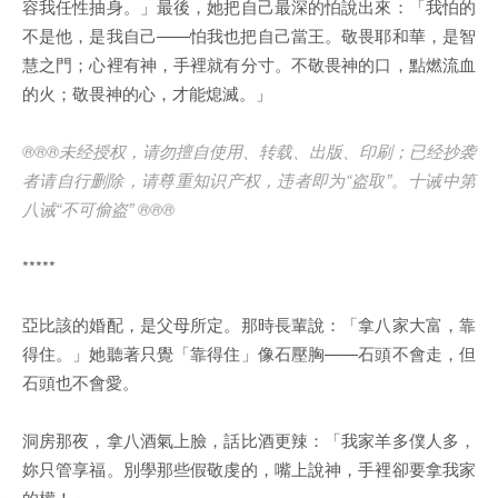
容我任性抽身。」最後，她把自己最深的怕說出來：「我怕的
不是他，是我自己——怕我也把自己當王。敬畏耶和華，是智
慧之門；心裡有神，手裡就有分寸。不敬畏神的口，點燃流血
的火；敬畏神的心，才能熄滅。」
®®®未经授权，请勿擅自使用、转载、出版、印刷；已经抄袭
者请自行删除，请尊重知识产权，违者即为“盗取”。十诫中第
八诫“不可偷盗” ®®®
*****
亞比該的婚配，是父母所定。那時長輩說：「拿八家大富，靠
得住。」她聽著只覺「靠得住」像石壓胸——石頭不會走，但
石頭也不會愛。
洞房那夜，拿八酒氣上臉，話比酒更辣：「我家羊多僕人多，
妳只管享福。別學那些假敬虔的，嘴上說神，手裡卻要拿我家
的權！」