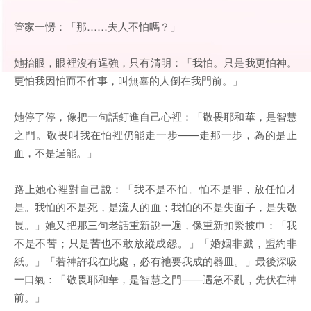
管家一愣：「那……夫人不怕嗎？」
她抬眼，眼裡沒有逞強，只有清明：「我怕。只是我更怕神。
更怕我因怕而不作事，叫無辜的人倒在我門前。」
她停了停，像把一句話釘進自己心裡：「敬畏耶和華，是智慧
之門。敬畏叫我在怕裡仍能走一步——走那一步，為的是止
血，不是逞能。」
路上她心裡對自己說：「我不是不怕。怕不是罪，放任怕才
是。我怕的不是死，是流人的血；我怕的不是失面子，是失敬
畏。」她又把那三句老話重新說一遍，像重新扣緊披巾：「我
不是不苦；只是苦也不敢放縱成怨。」「婚姻非戲，盟約非
紙。」「若神許我在此處，必有祂要我成的器皿。」最後深吸
一口氣：「敬畏耶和華，是智慧之門——遇急不亂，先伏在神
前。」