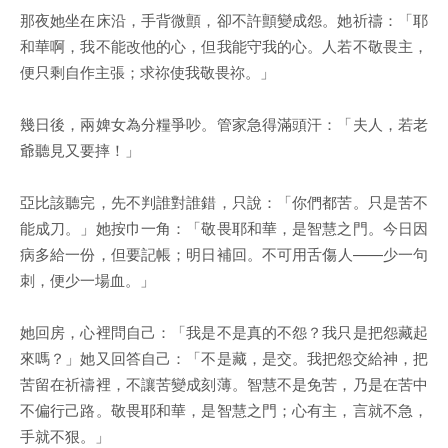
那夜她坐在床沿，手背微顫，卻不許顫變成怨。她祈禱：「耶
和華啊，我不能改他的心，但我能守我的心。人若不敬畏主，
便只剩自作主張；求祢使我敬畏祢。」
幾日後，兩婢女為分糧爭吵。管家急得滿頭汗：「夫人，若老
爺聽見又要摔！」
亞比該聽完，先不判誰對誰錯，只說：「你們都苦。只是苦不
能成刀。」她按巾一角：「敬畏耶和華，是智慧之門。今日因
病多給一份，但要記帳；明日補回。不可用舌傷人——少一句
刺，便少一場血。」
她回房，心裡問自己：「我是不是真的不怨？我只是把怨藏起
來嗎？」她又回答自己：「不是藏，是交。我把怨交給神，把
苦留在祈禱裡，不讓苦變成刻薄。智慧不是免苦，乃是在苦中
不偏行己路。敬畏耶和華，是智慧之門；心有主，言就不急，
手就不狠。」