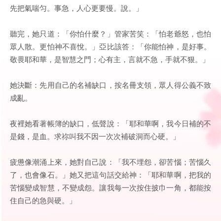
先把氣喘匀。事急，人心更要慢。說。」
聽完，她只道：「你怕什麼？」管家苦笑：「怕老爺怒，也怕
眾人散。更怕神不喜悅。」亞比該答：「你能怕神，是好事。
敬畏耶和華，是智慧之門；心有主，言就不急，手就不狠。」
她決斷：先用自己的名補缺口，按名冊支領，眾人得公義不致
成亂。
夜裡她看著帳簿的缺口，低聲說：「耶和華啊，我今日補的不
是錢，是血。求祢叫我不因一次次補破洞而心硬。」
疲憊像潮涌上來，她對自己說：「我不埋怨，卻苦惱；苦惱久
了，也會像石。」她又把這句話交給神：「耶和華啊，把我的
苦惱變成智慧，不變成怨。讓我每一次按住披巾一角，都能按
住自己的急與硬。」