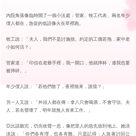
內院角落像臨時開了一個小法庭：管家、牧工代表、兩名年少
僕人都在，急促的低語像火在草裡跑。
牧工說：「夫人，我們不是討施捨。約定的工價若拖，家中老
小如何活？」
管家道：「印信在老爺手裡，我一開口，他就摔杯，連我也要
被摔碎。」
年少僕人說：「若他們散了，夜裡狼來，誰擋？」
另一人又說：「外頭人都在傳：拿八只會喝酒，不會守信。夫
人，若名聲壞了，明年就無人肯來工作。」
亞比該聽完，仍先收聲一息，像把眾人的急先放到地上。她淡
淡說：「你們各有理，也各有難。只是記得：人急著討回公