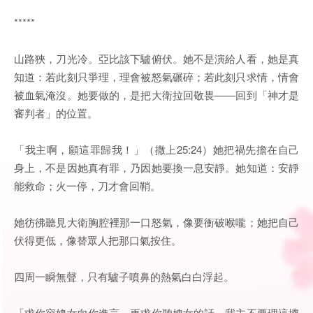
*****
山路狹，刀光冷。亞比該下驢俯伏。她不是演給人看，她是真
知道：若此刻只爭理，理會被怒氣碾碎；若此刻只求情，情會
被血氣淹沒。她要做的，是把大衛拉回敬畏——回到「神才是
審判者」的位置。
「我主啊，願這罪歸我！」（撒上25:24）她把禍先擔在自己
身上，不是因她真有罪，乃因她要換一息安靜。她知道：安靜
能救命；火一停，刀才會回鞘。
她彷彿聽見大衛胸腔裡那一口怒氣，像要衝破喉嚨；她把自己
伏得更低，像替眾人把那口氣按住。
四周一瞬無聲，只有驢子噴鼻的熱氣白白浮起。
「求你容婢女向你進言，更求你聽婢女的話。我主不要理這壞