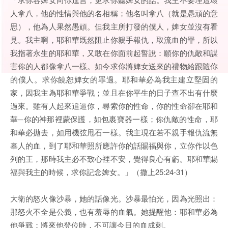
人拿八，他的性情與他的名相稱；他名叫拿八（就是愚頑的意
思），他為人果然愚頑。但我主所打發的僕人，婢女並沒有看
見。我主啊，耶和華既然阻止你親手報仇，取流血的罪，所以
我指著永生的耶和華，又敢在你面前起誓說：願你的仇敵和謀
害你的人都像拿八一樣。如今求你將婢女送來的禮物給跟隨你
的僕人。求你饒恕婢女的罪過。耶和華必為我主建立堅固的
家，因我主為耶和華爭戰；並且在你平生的日子查不出有什麼
過來。雖有人起來追逼你，尋索你的性命，你的性命卻在耶和
華─你的神那裡蒙保護，如包裹寶器一樣；你仇敵的性命，耶
和華必拋去，如用機弦甩石一樣。我主現在若不親手報仇流無
辜人的血，到了耶和華照所應許你的話賜福與你，立你作以色
列的王，那時我主必不致心裡不安，覺得良心有虧。耶和華賜
福與我主的時候，求你記念婢女。」（撒上25:24-31）
大衛的怒火像沙暴，她的話像光。沙暴最怕光，因為光照出：
那怒火不全是公義，也有羞辱的血氣。她提醒他：耶和華必為
他爭戰；將來他登位時，不可讓今日的血成刺。