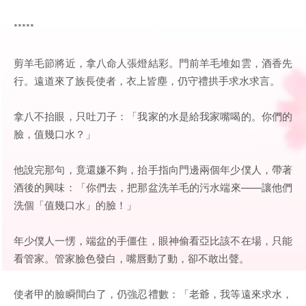
*****
剪羊毛節將近，拿八命人張燈結彩。門前羊毛堆如雲，酒香先
行。遠道來了族長使者，衣上皆塵，仍守禮拱手求水求言。
拿八不抬眼，只吐刀子：「我家的水是給我家嘴喝的。你們的
臉，值幾口水？」
他說完那句，竟還嫌不夠，抬手指向門邊兩個年少僕人，帶著
酒後的興味：「你們去，把那盆洗羊毛的污水端來——讓他們
洗個「值幾口水」的臉！」
年少僕人一愣，端盆的手僵住，眼神偷看亞比該不在場，只能
看管家。管家臉色發白，嘴唇動了動，卻不敢出聲。
使者甲的臉瞬間白了，仍強忍禮數：「老爺，我等遠來求水，