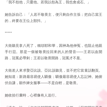
「我不怨他，只憂他。若我以怨為王，我也會成石。」
她告訴自己：「人若不敬畏主，便只剩自作主張；把自己當王
的，終要在王位上顫抖。」
*****
大衛聽見拿八死了，稱頌耶和華，因神為他伸冤，也阻止他親
手行惡。那是一個被敬畏拉回來的人的聲音——王若以血開
路，冠冕必帶刺；王若以敬畏開路，冠冕才不羞。
大衛差人來求娶亞比該。亞比該聽見，並不把它當童話翻頁。
她知道：新路最容易使人驕傲；驕傲最容易使人忘記神。她俯
伏自謙，願作婢女服事——不是自輕，是敬畏。
她收拾行囊時，心裡像有人送行。