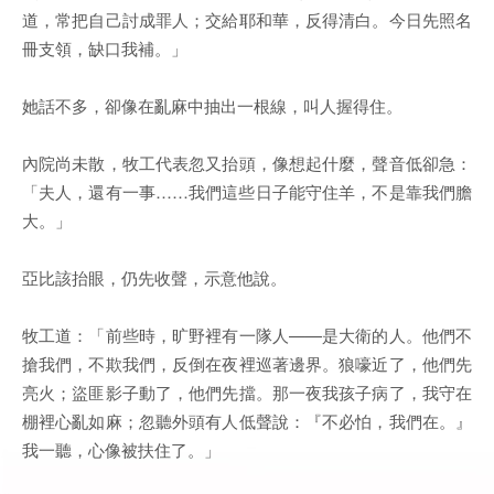
道，常把自己討成罪人；交給耶和華，反得清白。今日先照名
冊支領，缺口我補。」
她話不多，卻像在亂麻中抽出一根線，叫人握得住。
內院尚未散，牧工代表忽又抬頭，像想起什麼，聲音低卻急：
「夫人，還有一事……我們這些日子能守住羊，不是靠我們膽
大。」
亞比該抬眼，仍先收聲，示意他說。
牧工道：「前些時，旷野裡有一隊人——是大衛的人。他們不
搶我們，不欺我們，反倒在夜裡巡著邊界。狼嚎近了，他們先
亮火；盜匪影子動了，他們先擋。那一夜我孩子病了，我守在
棚裡心亂如麻；忽聽外頭有人低聲說：『不必怕，我們在。』
我一聽，心像被扶住了。」