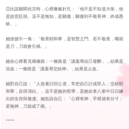
亞比該聽聞此言時，心裡像被針扎：「他不是不知道大衛，他
是故意貶損。這不是無知，是驕傲；驕傲到不敬畏神，終成愚
昧。」
她按披巾一角：「敬畏耶和華，是智慧之門。若不敬畏，嘴就
是刀，刀就會引禍。」
她在心裡看見兩條路：一條路是「讓羞辱自己發酵」，結果是
浴血；一條路是「讓羞辱交給神」，結果是止血。
她對自己說：「人急著討回公道，常把自己討成罪人；交給耶
和華，反得清白。」這不是她的哲學，是她在拿八家中日日練
出的生存與敬虔。她告訴自己：「心裡有神，手裡就有分寸；
若無神，刀就成了禍。」
*****