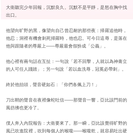
大衛聽完少年回報，沉默良久。沉默不是平靜，是怒在胸中找
出口。
他望向旷野的黑，像望向自己曾忍耐的那些夜：掃羅追他時，
他忍；洞裡有機會刺死掃羅時，他也忍。可今日這辱，是落在
他與跟隨者的尊嚴上——尊嚴最會假扮成「公義」。
他心裡有兩句話在互扯：一句說「若不回擊，人就以為神膏立
的人可任人踐踏」；另一句說「若以血洗辱，冠冕必帶刺」。
終於他抬頭，聲音硬如石：「你們各佩上刀！」
刀出鞘的聲音在夜裡像蛇吐信——那聲音一響，亞比該門前的
風彷彿也更冷了。
僕人奔入內院報告：大衛要來了。那一瞬，亞比該覺得旷野的
風已吹進院裡，吹到每個人的喉嚨——喉嚨乾，就容易吐出硬