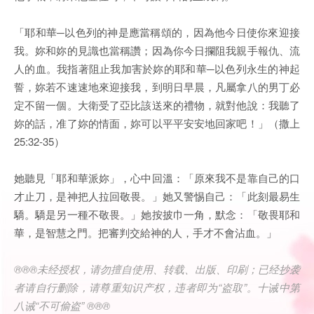
「耶和華─以色列的神是應當稱頌的，因為他今日使你來迎接
我。妳和妳的見識也當稱讚；因為你今日攔阻我親手報仇、流
人的血。我指著阻止我加害於妳的耶和華─以色列永生的神起
誓，妳若不速速地來迎接我，到明日早晨，凡屬拿八的男丁必
定不留一個。大衛受了亞比該送來的禮物，就對他說：我聽了
妳的話，准了妳的情面，妳可以平平安安地回家吧！」（撒上
25:32-35）
她聽見「耶和華派妳」，心中回溫：「原來我不是靠自己的口
才止刀，是神把人拉回敬畏。」她又警惕自己：「此刻最易生
驕。驕是另一種不敬畏。」她按披巾一角，默念：「敬畏耶和
華，是智慧之門。把審判交給神的人，手才不會沾血。」
®®®未经授权，请勿擅自使用、转载、出版、印刷；已经抄袭
者请自行删除，请尊重知识产权，违者即为“盗取”。十诫中第
八诫“不可偷盗” ®®®