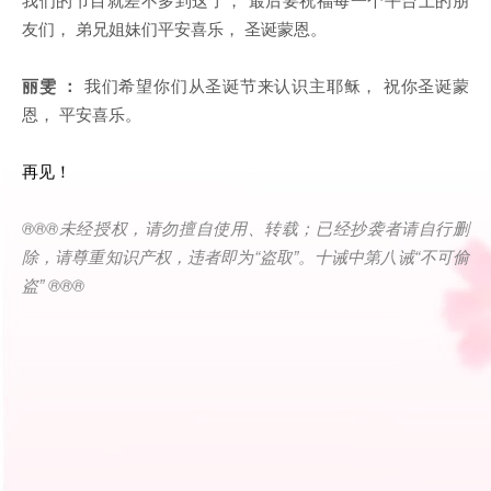
友们， 弟兄姐妹们平安喜乐， 圣诞蒙恩。
丽雯 ：
我们希望你们从圣诞节来认识主耶稣， 祝你圣诞蒙
恩， 平安喜乐。
再见！
®®®
未经授权，请勿擅自使用、转载；已经抄袭者请自行删
除，请尊重知识产权，违者即为
“
盗取
”
。十诫中第八诫
“
不可偷
盗
” ®®®