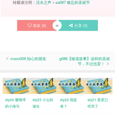
转载请注明：
活水之声
»
sa097 难忘的圣诞节
喜欢 (
0
)
分享 (
0
)
or
moon009 知心的朋友
g086【喻道故事】这样的圣诞
节，不过也罢！
sty24 珊瑚湾
sty23 小云的
sty22 我是
sty21 星星已
的小海马
诞生
谁？
经亮了