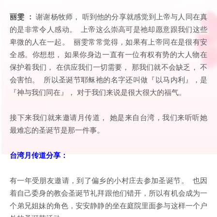
丽雯 ：
谢谢杨牧师， 听到他的分享就感觉到上帝与人同在真
的是非常令人感动。 上帝这么崇高可是祂却愿意跟我们这些
卑微的人在一起。 丽雯常常觉得，如果有上帝同在是很有安
全感。你想想， 如果你身边一直有一位有权有势的大人物在
保护着我们， 在供应我们一切需要， 那我们就不会缺乏， 不
会害怕。 所以圣诞节耶稣祂的名字还叫做『以马内利』，是
『神与我们同在』， 对于我们来说是很大很大的福气。
接下来我们就来邀请月传道， 她是来自台湾，我们来听听她
最难忘的圣诞节是那一件事。
台湾月传道分享：
有一年受朋友邀请，到了偏乡的小村庄去参加圣诞节。 也因
着自己委身的教会圣诞节礼拜跟他们错开，所以有机会成为一
个弟兄姐妹的角色，安安静静的坐在庭院里面参与这样一个户