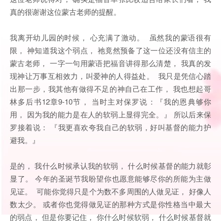
真的很谢谢这位蒙古老师的提醒。
我离开幼儿园的时候， 心充满了激动。 虽然我的蒙语很有
限， 神知道我这个弱点， 祂竟然预备了这一位还没有信主的
蒙古老师， 一字一句用蒙语把福音讲得那么清楚， 我真的发
现神让万事互相效力，叫爱神的人得益处。 我只是凭信心踏
出那一步，我其他有做得不足的神自己在工作， 我也想起哥
林多后书12章9-10节， 当时主对保罗说：『我的恩典够你
用， 因为我的能力是在人的软弱上显得完全。』 所以后来保
罗接着说： 『我更喜欢夸我自己的软弱，好叫基督的能力护
避我。』
是的， 我什么时候承认我的软弱， 什么时候基督的能力就彰
显了。 今年的圣诞节我盼望你也愿意能够尽你的所能为主做
见证。 可能你觉得只是个为数不多周围的人做见证， 好像人
数太少。 或者你也觉得做见证的那种方式是你性格当中最大
的弱点， 但是你要记住， 你什么时候软弱， 什么时候基督就