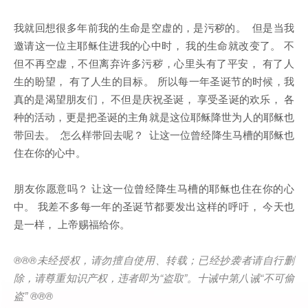
我就回想很多年前我的生命是空虚的，是污秽的。 但是当我
邀请这一位主耶稣住进我的心中时， 我的生命就改变了。 不
但不再空虚，不但离弃许多污秽，心里头有了平安， 有了人
生的盼望， 有了人生的目标。 所以每一年圣诞节的时候，我
真的是渴望朋友们， 不但是庆祝圣诞， 享受圣诞的欢乐， 各
种的活动，更是把圣诞的主角就是这位耶稣降世为人的耶稣也
带回去。 怎么样带回去呢？ 让这一位曾经降生马槽的耶稣也
住在你的心中。
朋友你愿意吗？ 让这一位曾经降生马槽的耶稣也住在你的心
中。 我差不多每一年的圣诞节都要发出这样的呼吁， 今天也
是一样， 上帝赐福给你。
®®®
未经授权，请勿擅自使用、转载；已经抄袭者请自行删
除，请尊重知识产权，违者即为
“
盗取
”
。十诫中第八诫
“
不可偷
盗
” ®®®