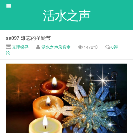
活水之声
sa097 难忘的圣诞节
真理探寻
活水之声录音室
1472℃
0评
论