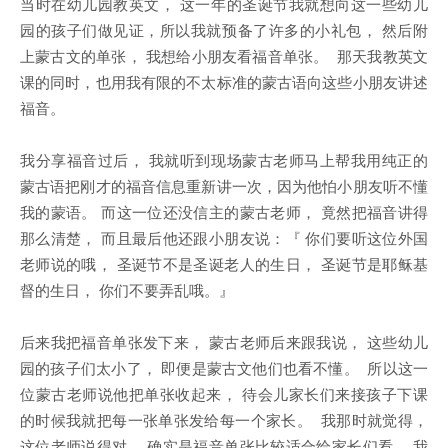
当时在幼儿园教英文， 这一年的圣诞节我就想向这一些幼儿
园的孩子们做见证，所以我就预备了许多的小礼包， 然后附
上蒙古文的单张， 我想给小朋友看福音单张。 那天我教英文
课的同时，也用我有限的不太标准的蒙古语向这些小朋友讲述
福音。
我分享福音过后， 我就听到现场蒙古老师马上帮我用纯正的
蒙古语把刚才的福音信息重新讲一次，因为他怕小朋友听不懂
我的蒙语。 而这一位还没信主的蒙古老师， 竟然把福音讲得
那么清楚， 而且最后他还跟小朋友说：『 你们要听这位外国
老师说的哦， 圣诞节不是圣诞老人的生日， 圣诞节是耶稣基
督的生日， 你们不要弄乱哦。』
后来我把福音单张发下来， 蒙古老师后来跟我说， 这些幼儿
园的孩子们太小了， 即便是蒙古文他们也看不懂。 所以这一
位蒙古老师说他把单张收起来， 待会儿家长们来接孩子下课
的时候我就把每一张单张发给每一个家长。 我那时就觉得，
这位老师说得对， 确实是福音单张比较适合给家长们看， 我