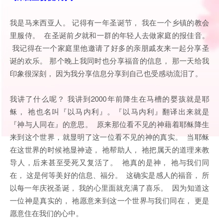
我是马来西亚人。 记得有一年圣诞节， 我在一个乡镇的教会
里服侍。 在圣诞前夕就和一群的年轻人去做家庭的报佳音。
我记得在一个家庭里他邀请了好多的亲朋戚友来一起分享圣
诞的欢乐。 那个晚上我同时也分享福音的信息， 那一天给我
印象很深刻， 因为我分享信息分享到自己也受感动流泪了。
我讲了什么呢？ 我讲到2000年前降生在马槽的婴孩就是耶
稣， 祂也名叫『以马内利』。『以马内利』翻译出来就是
『神与人同在』的意思。 原来那位看不见的神藉着耶稣降生
来到这个世界，就显明了这一位看不见的神的真实。 当耶稣
在这世界的时候祂显神迹， 祂帮助人， 祂把属天的道理来教
导人，后来甚至受死又复活了。 祂真的是神， 祂与我们同
在， 这是何等美好的信息、福分。 这确实是感人的福音， 所
以每一年庆祝圣诞， 我的心里面就充满了喜乐。 因为知道这
一位神是真实的， 祂愿意来到这一个世界与我们同在， 更是
愿意住在我们的心中。