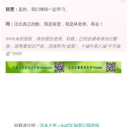
丽雯：
是的。我们继续一起学习。
同：
活出真正的酷。我是丽雯，我是林老师。再会！
®®®
未经授权，请勿擅自使用、转载；已经抄袭者请自行删
除，请尊重知识产权，违者即为
“
盗取
”
。十诫中第八诫
“
不可偷
盗
” ®®®
转载请注明：
活水之声
»
ku072 知罪让我恐惧