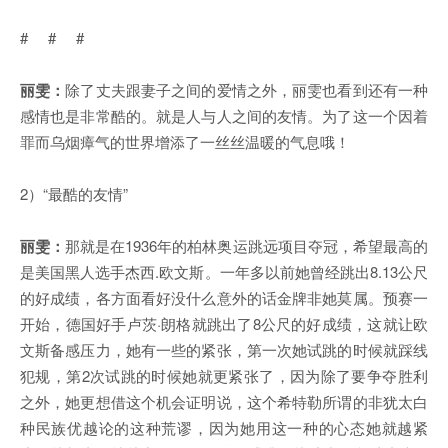
# # #
丽雯：
除了丈夫跟妻子之间的爱情之外，丽雯也看到还有一种
感情也是非常酷的。就是人与人之间的友情。为了这一个因着
罪而乌烟瘴气的世界增添了一丝丝温暖的气息哦！
2）“最酷的友情”
丽雯：
那就是在1936年的柏林奥运跳远项目夺冠，希望最高的
是美国黑人选手杰西.欧文斯。一年多以前她曾经跳出8.13公尺
的好成绩，各方面看好没什么意外的话金牌非她莫属。预赛一
开始，德国好手卢茨·朗格就跳出了8公尺的好成绩，这就让欧
文斯备感压力，她有一些的紧张，第一次她试跳的时候就踩线
犯规，第2次试跳的时候她就更紧张了，因为除了要争夺胜利
之外，她更想借这个机会证明说，这个希特勒所谓的非犹太白
种民族优越论的这种荒谬，因为她用这一种的心态她就越紧