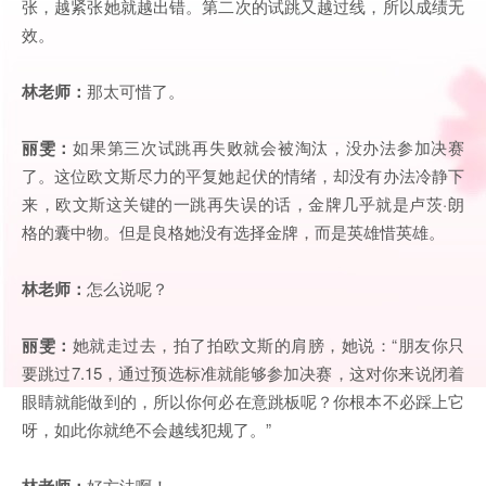
张，越紧张她就越出错。第二次的试跳又越过线，所以成绩无
效。
林老师：
那太可惜了。
丽雯：
如果第三次试跳再失败就会被淘汰，没办法参加决赛
了。这位欧文斯尽力的平复她起伏的情绪，却没有办法冷静下
来，欧文斯这关键的一跳再失误的话，金牌几乎就是卢茨·朗
格的囊中物。但是良格她没有选择金牌，而是英雄惜英雄。
林老师：
怎么说呢？
丽雯：
她就走过去，拍了拍欧文斯的肩膀，她说：“朋友你只
要跳过7.15，通过预选标准就能够参加决赛，这对你来说闭着
眼睛就能做到的，所以你何必在意跳板呢？你根本不必踩上它
呀，如此你就绝不会越线犯规了。”
林老师：
好方法啊！