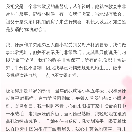
我祖父是一个非常敬虔的基督徒，从年轻时，他就在教会中非
常热心服事。记得小时候，有一次我们搬家，当地没有教会，
祖父于是决定用我们的房子来进行聚会，我长大以后才知道这
是所谓的“家庭教会”。
我、妹妹和弟弟姐弟三人自小就受到父母严格的管教，我们做
事非常规矩，但并不表示我们非常乖巧，充其量只能说我们习
惯听命于父母。我们的教会非常保守，所有的礼仪都非常讲
究，半分也不含糊，因此我早已习惯规规矩矩地生活、做事，
我觉得这很自然，一点也不觉得奇怪。
还记得那是11岁的事情，当年的我就读小学五年级，我和妹妹
就像平时那样，在放学后回到家，午餐以后我们都会小睡片
刻。炎炎夏日，我一时睡不着，心血来潮拔下家中扫帚的其中
一根绒毛，走到妹妹的床边，当时她已熟睡。我轻轻地在她的
鼻孔边拨动绒毛，一旦她有任何反应，我立刻缩手。眼看着妹
妹在睡梦中因为很痒而皱着眉头，我心中莫名地窃喜。再几