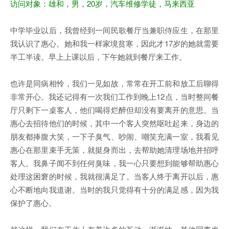
访问对象：雄和，男，20岁，汽车维修学徒，马来西亚
中学毕业以后，我曾经到一间民歌餐厅当兼职侍应生，在那里
我认识了惠心。她和我一样家境贫寒，因此才17岁的她就需要
半工半读。早上上课以后，下午她就到餐厅来工作。
也许是同病相怜，我们一见如故，常常在开工前和放工后聊得
非常开心。我还记得有一次我们工作到晚上12点，当时整间餐
厅只剩下一桌客人，他们喝得烂醉但却没有要离开的意思。当
惠心去招待他们的时候，其中一个客人突然呕吐起来，身边的
朋友都捧腹大笑，一下子臭气、吵闹、嘲笑充满一室，我看见
惠心在那里束手无策，就挺身而出，去帮助她清理场地并招呼
客人。我鼻子闻不到任何臭味，我一心只要想到能够帮助惠心
处理这困窘的时候，我就很满足了。当客人终于离开以后，惠
心不断地向我道谢。当时的我只觉得有十分的满足感，因为我
保护了惠心。