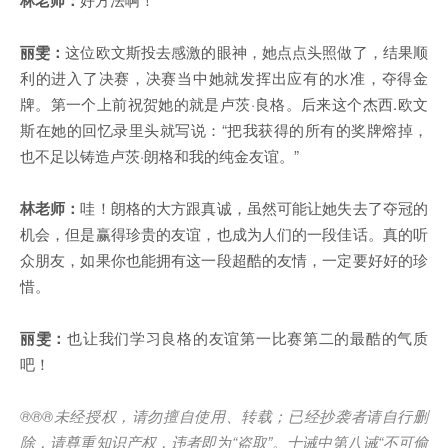
丽雯：
这位欧文斯投去感激的眼神，她点点头照做了，结果顺
利的进入了决赛，决赛当中她就发挥出应有的水准，夺得金
牌。第一个上前祝贺她的就是卢茨·良格。后来这个杰西.欧文
斯在她的回忆录里头就写说：“把我获得的所有的奖牌熔掉，
也不足以铸造卢茨·朗格和我的纯金友谊。”
林老师：
哇！朗格的大方跟真诚，虽然可能让她失去了夺冠的
机会，但是赢得珍贵的友谊，也成为人们的一段佳话。真的听
众朋友，如果你也能拥有这一段超酷的友情，一定要好好的珍
惜。
丽雯：
也让我们学习良格的友谊第一比赛第二的最酷的气质
吧！
®®®
未经授权，请勿擅自使用、转载；已经抄袭者请自行删
除，请尊重知识产权，违者即为
“
盗取
”
。十诫中第八诫
“
不可偷