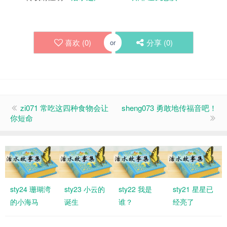
喜欢 (
0
)
分享 (
0
)
or
zi071 常吃这四种食物会让
sheng073 勇敢地传福音吧！
你短命
sty24 珊瑚湾
sty23 小云的
sty22 我是
sty21 星星已
的小海马
诞生
谁？
经亮了