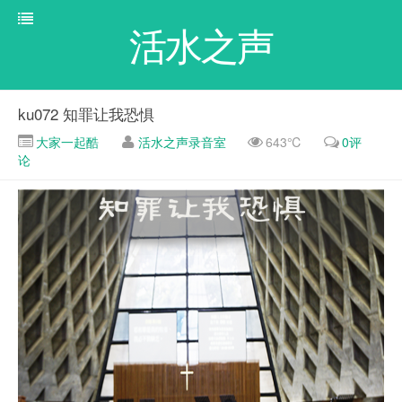
活水之声
ku072 知罪让我恐惧
大家一起酷
活水之声录音室
643℃
0评
论