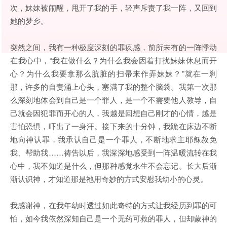
次，妹妹被闹醒，甩开了我的手，轻声斥责了我一阵，又回到
她的梦乡。
突然之间，我有一种极度深刻的罪疚感，前所未有的一阵悸动
在我心中，“我在做什么？为什么我会因着打扰妹妹休息而开
心？为什么我要拿那么肮脏的扫帚来作弄妹妹？”就在一刹
那，许多的自责涌上心头，塞满了我的整个脑袋。我第一次那
么深刻地体会到自己是一个罪人，是一个不需要他人教导，自
己就会因犯罪而开心的人，我越是回想自己刚才的心情，越是
害怕恐惧，吓出了一身汗。接下来的十分钟，我跪在床边不断
地向神认罪，我承认自己是一个罪人，不断地求主耶稣赦免
我、帮助我……祷告以后，我深深地感受到一阵温暖流转在我
心中，我不知道是什么，但那种感觉永生不会忘记。长大后渐
渐认识神，才知道那是祂用奇妙的方式安慰我幼小的心灵。
我感谢神，在我年幼时透过如此奇特的方式让我经历到罪的可
怕，如今我依然深知自己是一个无药可救的罪人，但却蒙神的