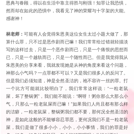
恩典与眷顾，得以在生活中靠主得胜与刚强！知罪让我恐惧，
然而却在如此的恐惧中，我看见了神的荣耀与十字架的大能。
感谢神！
林老师：
可能有人会觉得朱恩美这位女生太过小题大做了，那
算什么罪，只不过是恶作剧而已嘛！我们常常给过错就轻描淡
写的这样过去，只是一个恶作剧而已，只是一个痛恨的思想而
已，只是一个越轨而已，只是一个随性而已。但是我觉得我从
朱恩美的分享来看，我就发现她是从神的角度来看这个问题，
神那么小气吗？一点罪都不可以？又是我们很多人的反问了。
但是我们必须知道，神是全然圣洁的，祂不容许一丝的罪。打
一个比方可能就比较明白了，我们常常这样说：“一粒老鼠
屎，坏了整锅粥”，我们能不能说：“啊呀！粥你那么大那么小
气，只那么一粒老鼠屎而已嘛！”如果我们人尚且都有那么样
的洁癖，一粒老鼠屎，整锅粥我们都不要，那何况全然圣洁的
神，是如此这般的不能够容忍罪恶，更何况我们不是一粒老鼠
屎，我们是做了很多小小，小小，小小事情，我们的罪是好