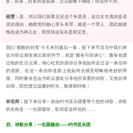
多，好多，好多的老鼠屎，怎么能够下咽呢！你说对不对。
丽雯：
是，所以我们就看见说这个朱恩美，这位女生真的是圣
灵的感动，她察觉到她心里头有罪，她是一个罪人，因此她就
悔改成为神儿女，我觉得这实在是很宝贵。
我们“最酷的转变”今天来到最后一集，接下来节目当中我们将
会为听众朋友推出新的环节，就是“雅各与你谈心”。雅各他透
过他的生活点滴，倾心吐意的跟你分享他如何走过这一条信仰
的道路。在这一条信仰道路上他如何去感受耶稣祂奇妙的带
领，同时雅各也会为听众朋友分享他所喜爱的诗歌，又他自弹
自唱，陪您渡过温馨的时光，敬请期待咯！
林老师：
接下来分享一首由约书亚乐团要带个您的诗歌，诗歌
的名称是：一生跟随你，歌词是这样说的……
四、诗歌分享：一生跟随你——约书亚乐团