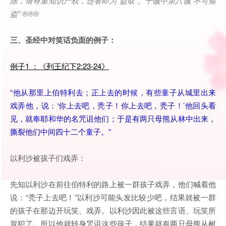
除，请尊重知识产权，违者即为
“
盗取
”
。十诫中第八诫
“
不可偷
盗
” ®®®
三、圣经中对笑话负面的例子：
例子1 ：《列王纪下2:23-24》
“他从那里上伯特利去；正上去的时候，有些童子从城里出来
戏弄他，说：‘你上去吧，秃子！你上去吧，秃子！’他回头看
见，就奉耶和华的名咒诅他们；于是有两只母熊从林中出来，
撕裂他们中间四十二个童子。”
以利沙被孩子们戏弄：
先知以利沙在前往伯特利的路上被一群孩子戏弄，他们喊着他
说：“秃子上去吧！”以利沙可能头发比较少吧，结果就被一群
的孩子在那边开玩笑、戏弄。以利沙因此被这些言语、玩笑所
冒犯了。所以他就转身咒诅这些孩子，结果就有两只母熊从树