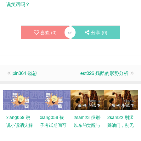
说笑话吗？
喜欢 (
0
)
分享 (
0
)
or
pin364 饶恕
est026 残酷的形势分析
xiang059 说
xiang058 孩
2sam23 俄别·
2sam22 别猛
说小谎消灾解
子考试期间可
以东的觉醒与
踩油门，别无
难，有何不
以不用参加教
福分
故刹车！要与
妥？诚实已经
会聚会吗？
神同行