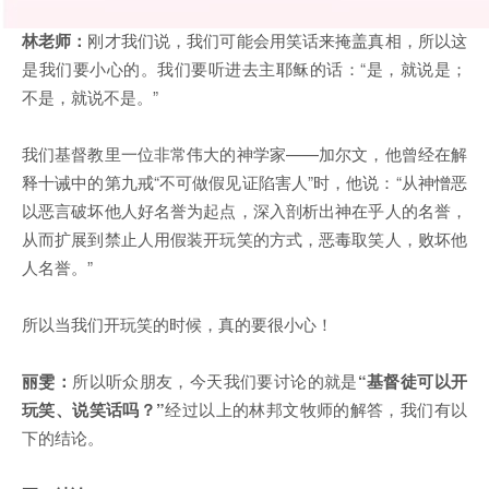
林老师：
刚才我们说，我们可能会用笑话来掩盖真相，所以这
是我们要小心的。我们要听进去主耶稣的话：“是，就说是；
不是，就说不是。”
我们基督教里一位非常伟大的神学家——加尔文，他曾经在解
释十诫中的第九戒“不可做假见证陷害人”时，他说：“从神憎恶
以恶言破坏他人好名誉为起点，深入剖析出神在乎人的名誉，
从而扩展到禁止人用假装开玩笑的方式，恶毒取笑人，败坏他
人名誉。”
所以当我们开玩笑的时候，真的要很小心！
丽雯：
所以听众朋友，今天我们要讨论的就是
“
基督徒可以开
玩笑、说笑话吗？
”
经过以上的林邦文牧师的解答，我们有以
下的结论。