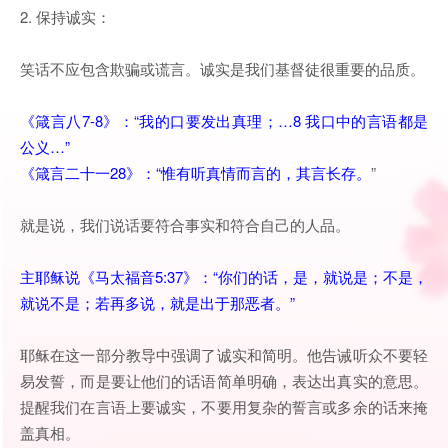
2. 保持诚实：
笑话不应包含欺骗或谎言。诚实是我们基督徒很重要的品质。
《箴言八7-8》：“我的口要发出真理；…8 我口中的言语都是
公义…”
《箴言二十一28》：“惟有听真情而言的，其言长存。
”
就是说，我们说话要符合事实和符合自己的人品。
主耶稣说《马太福音5:37》：“你们的话，是，就说是；不是，
就说不是；若再多说，就是出于那恶者。”
耶稣在这一部分教导中强调了诚实和简明。他告诫听众不要轻
易发誓，而是要让他们的话语简单明确，表达出真实的意思。
提醒我们在言语上要诚实，不要用复杂的誓言或多余的话来掩
盖真相。