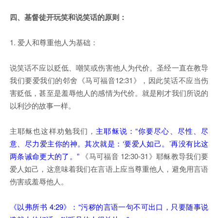
四、基督徒开玩笑和说笑话
的
原则：
1. 爱人和尊重他人为基础：
说笑话不应以贬低、嘲笑或伤害他人为代价。圣经一直在教导
我们要爱我们的邻舍《马可福音12:31》，因此笑话不应当伤
害贬低，甚至是羞辱他人的感情为代价。就是刚才我们所说的
以利沙的故事一样。
主耶稣也这样劝勉我们，
主耶稣说：“你要尽心、尽性、尽
意、尽力爱主你的神。其次就是：‘要爱人如己。’再没有比这
两条诫命更大的了。”
《马可福音 12:30-31》耶稣教导我们要
爱人如己，这意味着我们在言语上应当尊重他人，避免用言语
伤害或羞辱他人。
《以弗所书 4:29》：“污秽的言语一句不可出口，只要随事说