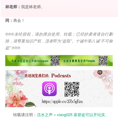
林老师：
我是林老师。
同：
再会！
®®®
未经授权，请勿擅自使用、转载；已经抄袭者请自行删
除，请尊重知识产权，违者即为
“
盗取
”
。十诫中第八诫
“
不可偷
盗
” ®®®
转载请注明：
活水之声
»
xiang025 基督徒可以开玩笑、