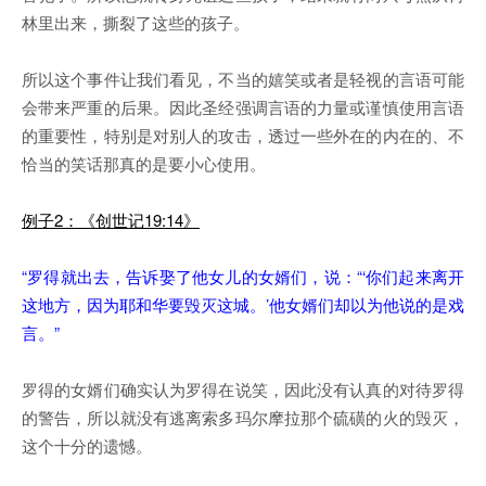
林里出来，撕裂了这些的孩子。
所以这个事件让我们看见，不当的嬉笑或者是轻视的言语可能
会带来严重的后果。因此圣经强调言语的力量或谨慎使用言语
的重要性，特别是对别人的攻击，透过一些外在的内在的、不
恰当的笑话那真的是要小心使用。
例子2：《创世记19:14》
“罗得就出去，告诉娶了他女儿的女婿们，说：“‘你们起来离开
这地方，因为耶和华要毁灭这城。’他女婿们却以为他说的是戏
言。”
罗得的女婿们确实认为罗得在说笑，因此没有认真的对待罗得
的警告，所以就没有逃离索多玛尔摩拉那个硫磺的火的毁灭，
这个十分的遗憾。