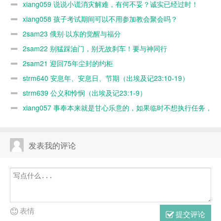
xiang059 说说小谎消灾解难，有何不妥？诚实已经过时！
过时！
xiang058 孩子考试期间可以不用参加教会聚会吗？
2sam23 俄别·以东的觉醒与福分
2sam22 别猛踩油门，别无故刹车！要与神同行
2sam21 迎回75年尘封的约柜
strm640 安息年、安息日、节期（出埃及记23:10-19）
strm639 公义和怜悯（出埃及记23:1-9）
xiang057 事奉本来就是甘心乐意的，如果临时不想执行任务，
随时可以缺席，何必太认真？又不是上班！
发表我的评论
表情
提交评论