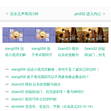
活水之声简讯158
pin332 进入内心
xiang059 说
xiang058 孩
2sam23 俄别·
2sam22 别猛
说小谎消灾解
子考试期间可
以东的觉醒与
踩油门，别无
难，有何不
以不用参加教
福分
故刹车！要与
妥？诚实已经
会聚会吗？
神同行
xiang059 说说小谎消灾解难，有何不妥？诚实已经过时！
过时！
xiang058 孩子考试期间可以不用参加教会聚会吗？
2sam23 俄别·以东的觉醒与福分
2sam22 别猛踩油门，别无故刹车！要与神同行
2sam21 迎回75年尘封的约柜
strm640 安息年、安息日、节期（出埃及记23:10-19）