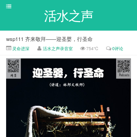
活水之声
wsp111 齐来敬拜——迎圣婴，行圣命
灵命进深
活水之声录音室
754℃
0评论