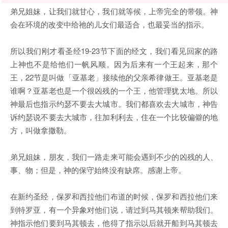
弟兄姐妹，让我们就甘心，我们就等候，上帝完全的带领。神
会在环境的改变中给祂的儿女们最适合，也最妥当的指示。
所以我们刚才看圣经19-23节下面的经文，我们看见回家的路
上神也不是给他们一帆风顺。因为后来有一个王起来，那个
王，22节是叫做「亚基老」接续他的父亲希律做王。亚基老是
谁啊？亚基老也是一个很凶残的一个王，他管理犹太地。所以
神最后也指示约瑟不要去大城市。我们都喜欢去大城市，神告
诉约瑟说不要去大城市，往加利利去，住在一个比较偏僻的地
方，叫做拿撒勒。
弟兄姐妹，朋友，我们一路走来可能会遇到不少的凶残的人、
事、物；但是，神的保守始终没有缺席。感谢上帝。
在新约圣经，保罗和西拉他们布道的时候，保罗和西拉他们来
到特罗亚，有一个异象对他们说，请过到马其顿来帮助我们。
神指示他们要到马其顿去，他得了指示以后就开船到马其顿去