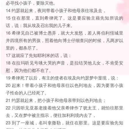
必寻找小孩子，要除灭他。
14 约瑟就起来，夜间带着小孩子和他母亲往埃及去，
15 住在那里，直到希律死了。这是要应验主藉先知所说的
话，说：我从埃及召出我的儿子来。
16 希律见自己被博士愚弄，就大大发怒，差人将伯利恆城里
并四境所有的男孩，照着他向博士仔细查问的时候，凡两岁以
里的，都杀尽了。
17 这就应了先知耶利米的话，说：
18 在拉玛听见号咷大哭的声音，是拉结哭他儿女，不肯受安
慰，因为他们都不在了。
19 希律死了以后，有主的使者在埃及向约瑟梦中显现，说：
20 起来！带着小孩子和他母亲往以色列地去，因为要害小孩
子性命的人已经死了。
21 约瑟就起来，把小孩子和他母亲带到以色列地去；
22 只因听见亚基老接着他父亲希律作了犹太王，就怕往那里
去，又在梦中被主指示，便往加利利境内去了，
23 到了一座城，名叫拿撒勒，就住在那里。这是要应验先知