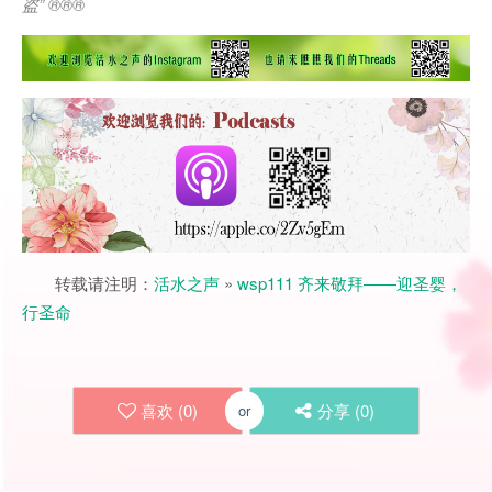
盗
” ®®®
转载请注明：
活水之声
»
wsp111 齐来敬拜——迎圣婴，
行圣命
喜欢 (
0
)
分享 (
0
)
or