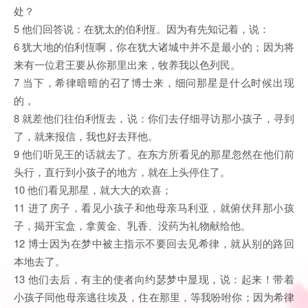
处？
5 他们回答说：在犹太的伯利恆。因为有先知记着，说：
6 犹大地的伯利恆啊，你在犹大诸城中并不是最小的；因为将
来有一位君王要从你那里出来，牧养我以色列民。
7 当下，希律暗暗的召了博士来，细问那星是什么时候出现
的，
8 就差他们往伯利恆去，说：你们去仔细寻访那小孩子，寻到
了，就来报信，我也好去拜他。
9 他们听见王的话就去了。在东方所看见的那星忽然在他们前
头行，直行到小孩子的地方，就在上头停住了。
10 他们看见那星，就大大的欢喜；
11 进了房子，看见小孩子和他母亲马利亚，就俯伏拜那小孩
子，揭开宝盒，拿黄金、乳香、没药为礼物献给他。
12 博士因为在梦中被主指示不要回去见希律，就从别的路回
本地去了。
13 他们去后，有主的使者向约瑟梦中显现，说：起来！带着
小孩子同他母亲逃往埃及，住在那里，等我吩咐你；因为希律