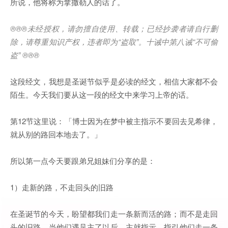
所说，他将称为拿撒勒人的话了。
®®®
未经授权，请勿擅自使用、转载；已经抄袭者请自行删
除，请尊重知识产权，违者即为
“
盗取
”
。十诫中第八诫
“
不可偷
盗
” ®®®
这段经文，我想是圣诞节似乎是必读的经文，相信大家都不会
陌生。今天我们要从这一段的经文中来学习上帝的话。
第12节这里说：「博士因为在梦中被主指示不要回去见希律，
就从别的路回本地去了。」
所以第一点今天要跟弟兄姐妹们分享的是：
1）走新的路，不走回头的旧路
在圣诞节的今天，盼望都我们走一条新而活的路；而不是走回
头的旧路。当他们遇见主了以后，主就指示、指引他们走一条