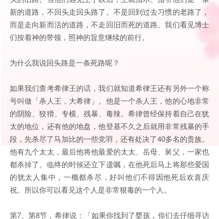
新的道路，不回头走回头路了。不是回到过去习惯的老路了，
而是走向新而活的道路，不走回旧而死的道路。我们看见博士
们按着神的带领，照神的旨意继续的前行。
为什么我说回头路是一条死路呢？
如果我们查考希律王的话，我们就知道希律王还有另外一个称
号叫做「杀人王，大希律」。他是一个杀人王，他的心地非常
的阴险、狡猾、专横、残暴、毒辣。希律曾经保持着自己在犹
太的地位，还有他的地盘，他登基不久之后就用非常残暴的手
段，先杀尽了马加比的一些党羽，还有处决了40多名的贵族。
他有九个太太，最后他将他最爱的太太、岳母、舅父，一家也
都杀掉了。临终的时候还立下遗嘱，在他死后马上将那些爱国
的犹太人集中，一概都杀尽，好叫他们不得因他死后欢喜庆
祝。所以你可以看见这个人是非常狠毒的一个人。
第7、第8节，希律说：「如果你找到了婴孩，你们去仔细寻访