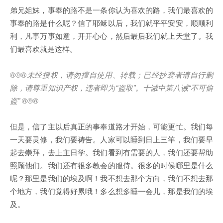
弟兄姐妹，事奉的路不是一条你认为喜欢的路，我们最喜欢的
事奉的路是什么呢？信了耶稣以后，我们就平平安安，顺顺利
利，凡事万事如意，开开心心，然后最后我们就上天堂了。我
们最喜欢就是这样。
®®®
未经授权，请勿擅自使用、转载；已经抄袭者请自行删
除，请尊重知识产权，违者即为
“
盗取
”
。十诫中第八诫
“
不可偷
盗
” ®®®
但是，信了主以后真正的事奉道路才开始，可能更忙。我们每
一天要灵修，我们要祷告。人家可以睡到日上三竿，我们要早
起去崇拜，去上主日学。我们看到有需要的人，我们还要帮助
照顾他们。我们还有很多教会的服侍。很多的时候哪里是什么
呢？那里是我们的埃及啊！我不想去那个方向，我们不想去那
个地方，我们觉得好累哦！多么想多睡一会儿，那是我们的埃
及。