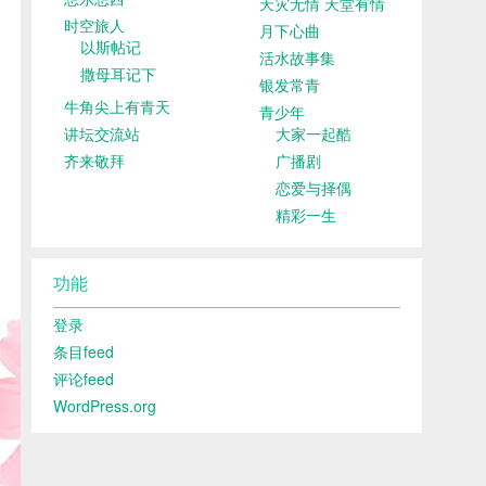
天灾无情 天堂有情
时空旅人
月下心曲
以斯帖记
活水故事集
撒母耳记下
银发常青
牛角尖上有青天
青少年
讲坛交流站
大家一起酷
齐来敬拜
广播剧
恋爱与择偶
精彩一生
功能
登录
条目feed
评论feed
WordPress.org