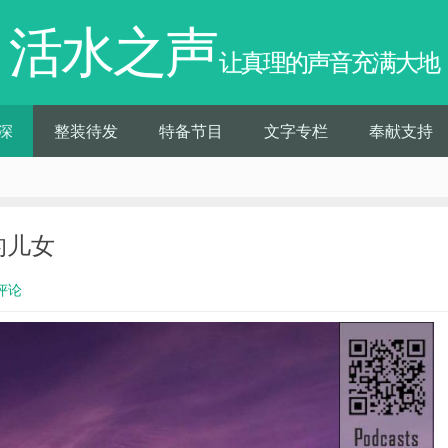
活水之声
让真理的声音充满大地
深
整装待发
特备节目
文字专栏
奉献支持
的儿女
评论