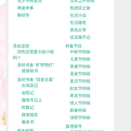
无字书布道法
活水之声简讯
神迹奇事
焦虑症之旅
释经学
生活小品
生活随笔
资讯分享
逗逗随手记
灵命进深
特备节目
同性恋需要大惊小怪
中秋节特辑
吗？
儿童节特辑
圣经书卷 “旷野明灯”
受难节特辑
彼得前书
圣诞节特辑
圣经书卷 “清泉甘露”
复活节特辑
出埃及记
妇女节特辑
创世记
孝亲节特辑
撒母耳记上
情人节特辑
民数记
新春特辑
路加福音
清明节特辑
雅各书
真理探寻
想东想西