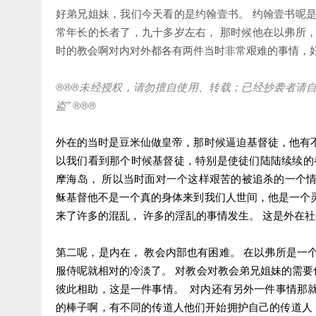
好弟兄姐妹，我们今天看的是约翰壹书。 约翰壹书呢
常年长的长者了，九十多岁左右， 那时候他在以弗所
时的教会啊对内对外都各有两件当时非常艰难的事情，
®®®未经授权，请勿擅自使用、转载；已经抄袭者请自
盗” ®®®
外在的当时是豆米仙做皇帝，那时候逼迫基督徒，他有
以我们看到那个时候基督徒，特别是使徒们陆陆续续的
摩海岛， 所以当时面对一个这样艰苦的被追杀的一个情
稣基督他不是一个真的身体来到我们人世间，他是一个
来了许多的混乱， 许多的淫乱的事情发生。 这是外在
第二呢，是内在， 教会内部也有困难。 在以弗所是一
服侍呢就相对的冷淡了。 对教会对教会弟兄姐妹的需
彼此相助，这是一件事情。 对内还有另外一件事情那
的棒子啊，有不同的传道人他们开始拥护自己的传道人，