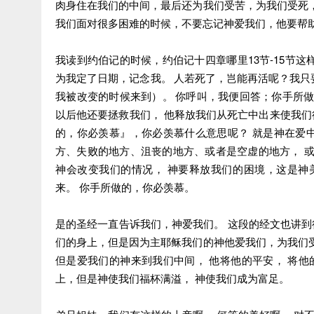
肉身住在我们的中间，最后还为我们受苦，为我们受死
我们面对很多困难的时候，不要忘记神爱我们，他要帮
我读到约伯记的时候，约伯记十四章哪里13节-15节
为我定了日期，记念我。
人若死了，岂能再活呢？我只
我被改变的时候来到）。
你呼叫，我便回答；你手所做
以后他还要拯救我们， 他释放我们从死亡中出来使我们
的，你必羡慕』，你必羡慕什么意思呢？ 就是神在爱中
方、失败的地方、沮丧的地方、或者是空虚的地方， 
神会改变我们的情况， 神要释放我们的困境，这是神
来。 你手所做的，你必羡慕。
是的圣经一直告诉我们，神爱我们。 这段的经文也讲到
们的身上，但是因为主耶稣我们的神他爱我们，为我们
但是爱我们的神来到我们中间， 他将他的平安， 将他
上，但是神使我们福杯满溢， 神使我们成为富足。