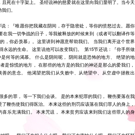
，且死在十字架上。 圣经说神的慈爱就在这里向我们显明了。当今天
助我们。
这样说：『唯愿你把我藏在阴间，存于隐密处，等你的愤怒过去。愿你
要在我一切争战的日子，等我被释放的时候来到（或者可以翻译作等
的，你必羡慕』。这里讲到神愿意帮助我们。 当我们离开这个世界
得永远的生命。 这里说他可以改变我们。 第15节还说：『你手所做
是何等的渴慕。 什么是阴间呢， 阴间就是恐怖的地方、 绝望的地
或者是惊慌的地方， 在那些的地方是的我们的神还是那么的爱我们，
美善的意念。 他渴望把我们从失败中、从绝望中、从空虚中拯救出
很多的罪， 等一下我们会谈。 是的本来犯罪的我们， 鞭伤要落在我
受了鞭伤使我们得医治。 本来这些的刑罚应该落在我们罪人的身上，
的喜乐充满我们。 本来咒诅， 本来贫穷应该来到我们这些罪人的身