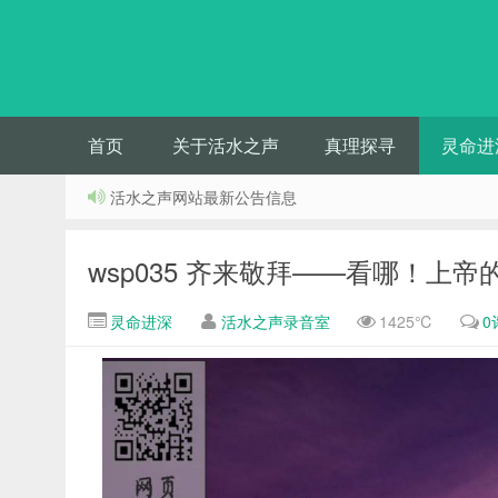
首页
关于活水之声
真理探寻
灵命进
活水之声网站最新公告信息
wsp035 齐来敬拜——看哪！上帝
灵命进深
活水之声录音室
1425℃
0