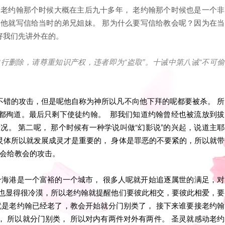
是老约翰那个时候大概在主后九十多年， 老约翰那个时候也是一个非
，他就写信给当时的弟兄姐妹。 那为什么要写信给教会呢？因为在当
好我们先讲外在的。
行删除，请尊重知识产权，违者即为“盗取”。十诫中第八诫“不可偷
不错的攻击，但是呢他自称为神所以凡不向他下拜的呢都要被杀。 所
都殉道。最后只剩下使徒约翰。 那我们知道约翰曾经也被流放到拔
况。 第二呢， 那个时候有一种学说叫做“幻影说”的兴起，说道主耶
灵体所以就发展成灵才是重要的， 身体是罪恶的不要紧的，所以就带
社会给教会的攻击。
个海港是一个富裕的一个城市， 很多人呢就开始追逐属世的满足，对
要也显得很冷漠，所以老约翰就提醒他们要彼此相交，要彼此相爱，要
就是老约翰已经老了，教会开始就分门别类了， 接下来谁要接老约翰
 所以就分门别类， 所以对内有两件对外有两件。 圣灵就感动老约