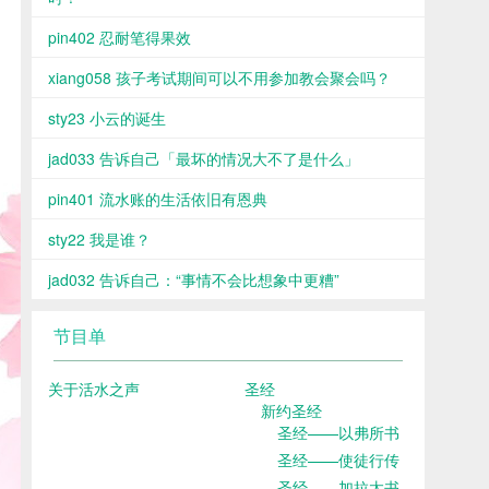
pin402 忍耐笔得果效
xiang058 孩子考试期间可以不用参加教会聚会吗？
sty23 小云的诞生
jad033 告诉自己「最坏的情况大不了是什么」
pin401 流水账的生活依旧有恩典
sty22 我是谁？
jad032 告诉自己：“事情不会比想象中更糟”
节目单
关于活水之声
圣经
新约圣经
圣经——以弗所书
圣经——使徒行传
圣经——加拉太书