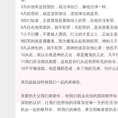
3凡向他有这指望的，就洁净自己，像他洁净一样。
4凡犯罪的，就是违背律法，违背律法就是罪。
5你们知道，主曾显现是要除掉人的罪，在他并没有罪。
6凡住在他里面的，就不犯罪；凡犯罪的，是未曾看见
7小子们哪，不要被人诱惑。行义的才是义人，正如主
8犯罪的就是属魔鬼，因为魔鬼从起初就犯罪。神的儿
9凡从神生的，就不犯罪，因神的道存在他心里；他也
10从此，就认出谁是神的儿女，谁是魔鬼的儿女。凡不
11我们应当彼此相爱，这就是你们从起初所听见的命令
12不可像该隐，他是属那恶者，杀了他的兄弟。为什么
弟兄姐妹这时候我们一起的来祷告。
亲爱的天父我们谢谢你， 给我们机会在你的面前敬拜
深刻的认识，让我们也用你的话落实在每一天的生活当
机会一起的敬拜你， 听我们的祷告，奉主耶稣基督的圣