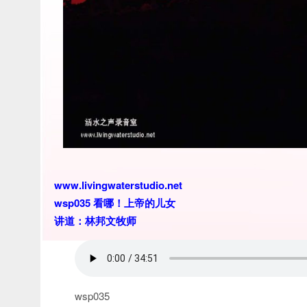
www.livingwaterstudio.net
wsp035 看哪！上帝的儿女
讲道：林邦文牧师
wsp035