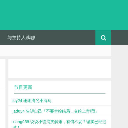
与主持人聊聊
节目更新
sty24 珊瑚湾的小海马
jad034 告诉自己「不要掌控结局，交给上帝吧!」
xiang059 说说小谎消灾解难，有何不妥？诚实已经过
时！