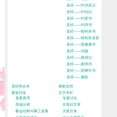
圣经——约书亚记
圣经——约伯记
圣经——约拿书
圣经——约珥书
圣经——耶利米书
圣经——耶利米哀歌
圣经——西番雅书
圣经——诗篇
圣经——路得记
圣经——那鸿书
圣经——阿摩司书
圣经——雅歌
圣经和合本
奉献支持
整装待发
文字专栏
基要真理
专题讨论
异端分辨
共享好文章
教会结构与事工发展
天路甘泉