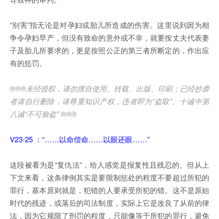
“别害”指无论是对孕妇或胎儿所造成的伤害。这里说到因为相
争令孕妇早产，但没有致命的意外或不幸，就要按丈夫代表妻
子及胎儿所要求的，更是按照公正的第三者所断定的，作出应
有的惩罚。
®®®未经授权，请勿擅自使用、转载、出版、印刷；已经抄袭
者请自行删除，请尊重知识产权，违者即为“盗取”。十诫中第
八诫“不可偷盗” ®®®
V23-25 ：“……以命偿命……以眼还眼……”
这段被看为是“复仇法”，给人感觉是报复性且残忍的。但从上
下文来看，这条律例其实是要限制惩处的程度不要超过所犯的
罪行，基本原则就是，犯错的人要承受所犯的错。这不是原始
时代的残迹，或落后的司法制度，实际上它是改良了从前的律
法，因为它规限了刑罚的程度，只能像等于所犯的罪行，避免