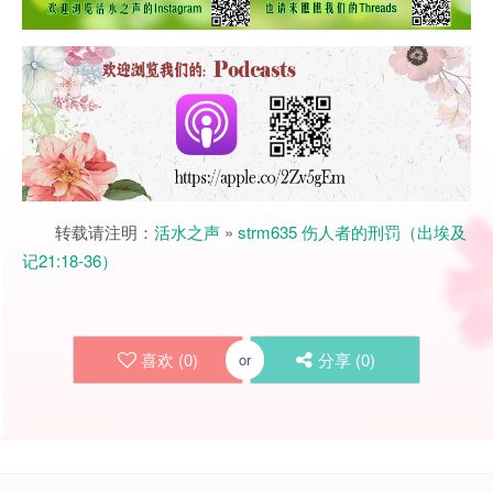
转载请注明：
活水之声
»
strm635 伤人者的刑罚（出埃及
记21:18-36）
喜欢 (
0
)
分享 (
0
)
or