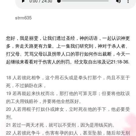
strm635
您好，我是丽雯，让我们透过圣经，神的话语，一起认识神更
多，奔走天路更有力量。上一集我们研究到，神对于杀人者、
打父母、咒骂父母以及拐带人口的罪行如何作出裁断，今天一
起继续来看看对于伤害人的刑罚。经文取自出埃及记21:18-36.
18 人若彼此相争，这个用石头或是拳头打那个，尚且不至于
死，不过躺卧在床，
19 若再能起来扶杖而出，那打他的可算无罪；但要将他耽误
的工夫用钱赔补，并要将他全然医好。
20 人若用棍子打奴仆或婢女，立时死在他的手下，他必要受
刑。
21 若过一两天才死，就可以不受刑，因为是用钱买的。
22 人若彼此争斗，伤害有孕的妇人，甚至坠胎，随后却无别