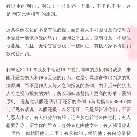
有过重的刑罚，例如：一只眼还一只眼，不多也不少。这
是“刑罚比例相等”的原则。
这条律例表达的不是有仇必报，而是要人不可因恨意而使对方
承受过于他该承受的惩罚，强调公平正义，克制恨意，不容仇
恨蔓延。而且，无论贫富贵贱，一视同仁。有钱人家不得以罚
款代替刑罚。
利未记24:19-20以及申命记19:21提到同样的原则作出裁决，来
阻吓恶意伤人和作假见证的行为。这是引导法官作出判决的司
法原则，而不是作为人与人之间报复的条例。由于后来的犹太
人将之视为报复的方针，所以耶稣基督指出更高的标准：爱的
原则，远超过以眼还眼以牙还牙的条例（马太福音5:38-45“你
们听见有话说：以眼还眼，以牙还牙。只是我告诉你们，不要
与恶人作对。有人打你的右脸，连左脸也转过来由他打；有人
想要告你，要拿你的里衣，连外衣也由他拿去；有人强逼你走
一里路，你就同他走二里；有求你的，就给他；有向你借贷