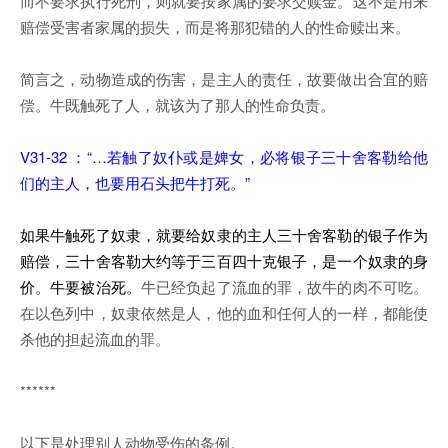
而不要求执行死刑，则就要按家属的要求交赎金。这不是用来
赔偿受害者家属的损失，而是将那犯错的人的性命赎出来。
简言之，动物造成的伤害，是主人的责任，故要做出合宜的赔
偿。牛既触死了人，就该为了那人的性命负责。
V31-32 ：“…若触了奴仆或是婢女，必将银子三十舍客勒给他
们的主人，也要用石头把牛打死。”
如果牛触死了奴隶，就要给奴隶的主人三十舍客勒的银子作为
赔偿，三十舍客勒大约等于三百四十克银子，是一个奴隶的身
价。牛要被治死。
牛已经负起了流血的罪，故牛的肉不可吃。
在以色列中，奴隶依然是人，他的血和任何人的一样，都能使
杀他的担起流血的罪。
******
以下是处理别人动物受伤的条例。