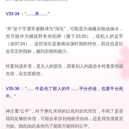
V33-34 ：“……井……”
“井”这个字通常被翻译为“深坑”，可能是为储藏谷物或储水，
也可能作为捕捉野兽的陷阱（撒下23:20），或犯人的监牢
（创37:24）。这些深坑是迦南动荡时期的特色，因此也是社
会安定的指标，越到后期则越少。
牲畜掉进井里，是主人的损失，因着别人的疏忽令牲畜受伤或
失窃，应负责赔偿。
V35-36 ：“……牛若伤了那人的牛……平分价值，也要平分死
牛。”
神注重“公平”，对于挣扎求存的以色列农民而言，牛死了是否
得到足够的补偿，可能会牵涉到他能否自由，还是得负债甚至
为奴。因此由此条例为了能双方能得到公平。