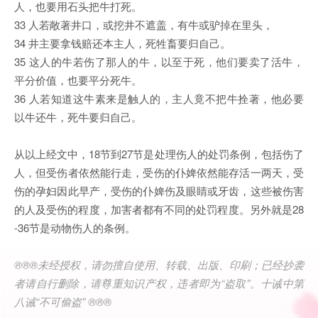
人，也要用石头把牛打死。
33 人若敞著井口，或挖井不遮盖，有牛或驴掉在里头，
34 井主要拿钱赔还本主人，死牲畜要归自己。
35 这人的牛若伤了那人的牛，以至于死，他们要卖了活牛，
平分价值，也要平分死牛。
36 人若知道这牛素来是触人的，主人竟不把牛拴著，他必要
以牛还牛，死牛要归自己。
从以上经文中，18节到27节是处理伤人的处罚条例，包括伤了
人，但受伤者依然能行走，受伤的仆婢依然能存活一两天，受
伤的孕妇因此早产，受伤的仆婢伤及眼睛或牙齿，这些被伤害
的人及受伤的程度，加害者都有不同的处罚程度。另外就是28
-36节是动物伤人的条例。
®®®未经授权，请勿擅自使用、转载、出版、印刷；已经抄袭
者请自行删除，请尊重知识产权，违者即为“盗取”。十诫中第
八诫“不可偷盗” ®®®