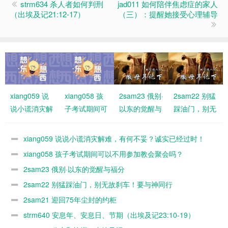
strm634 杀人者如何判刑
jad011 如何陪伴焦虑症的家人
（出埃及记21:12-17）
（三）：提醒她接受心理辅导
xiang059 说
xiang058 孩
2sam23 俄别·
2sam22 别猛
说小谎消灾解
子考试期间可
以东的觉醒与
踩油门，别无
难，有何不
以不用参加教
福分
故刹车！要与
妥？诚实已经
会聚会吗？
神同行
xiang059 说说小谎消灾解难，有何不妥？诚实已经过时！
过时！
xiang058 孩子考试期间可以不用参加教会聚会吗？
2sam23 俄别·以东的觉醒与福分
2sam22 别猛踩油门，别无故刹车！要与神同行
2sam21 迎回75年尘封的约柜
strm640 安息年、安息日、节期（出埃及记23:10-19）