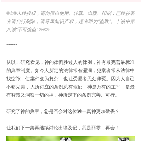
®®®未经授权，请勿擅自使用、转载、出版、印刷；已经抄袭
者请自行删除，请尊重知识产权，违者即为“盗取”。十诫中第
八诫“不可偷盗” ®®®
******
从以上研究看见，神的律例胜过人的律例，神有最完善最标准
的典章制度。如今人所定的法律常有漏洞，犯案者常从法律中
找空隙，使案件变为复杂，也让受屈者无处伸冤。因为人自己
不够完美，人所订立的条例总有瑕疵。神是万有的主宰，是最
有智慧又洞察一切的神，神所定下的条例完善、可行。
研究了神的典章，您是否会对这位独一真神更加敬畏？
让我们下一集再继续讨论出埃及记，我是丽雯，再会！