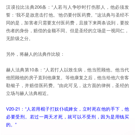
汉谟拉比法典206条：“人若与人争吵时打伤那人，他必须发
誓：‘我不是故意击打他。’他仍要付医药费。”这法典与圣经不
同的是，加害者只需要支付医药费，且接下来两条说到，要按
伤者的身份，赔偿的金额不同。但是圣经的立场是一视同仁，
无阶级之分。
另外，将赫人的法典作比较：
赫人法典第10条：“人若打人以致生病，他当照顾他。他当代
他照顾他的房子直到他康复。等他康复之后，他当给他六舍客
勒银子，并赔偿医药费。”由此可见，这方面的律例，圣经的
立场与赫人法典相近。
V20-21：“人若用棍子打奴仆或婢女，立时死在他的手下，他
必要受刑。若过一两天才死，就可以不受刑，因为是用钱买
的。”