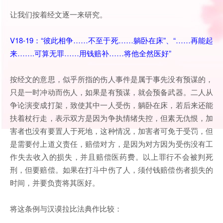
让我们按着经文逐一来研究。
V18-19：“彼此相争……不至于死……躺卧在床”、“……再能起
来…….可算无罪……用钱赔补……将他全然医好”
按经文的意思，似乎所指的伤人事件是属于事先没有预谋的，
只是一时冲动而伤人，如果是有预谋，就会预备武器。二人从
争论演变成打架，致使其中一人受伤，躺卧在床，若后来还能
扶着杖行走，表示双方是因为争执情绪失控，但素无仇恨，加
害者也没有要置人于死地，这种情况，加害者可免于受罚，但
是需要付上道义责任，赔偿对方，是因为对方因为受伤没有工
作失去收入的损失，并且赔偿医药费。以上罪行不会被判死
刑，但要赔偿。如果在打斗中伤了人，须付钱赔偿伤者损失的
时间，并要负责将其医好。
将这条例与汉谟拉比法典作比较：