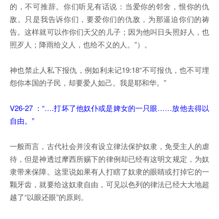
的，不可推辞。你们听见有话说：当爱你的邻舍，恨你的仇
敌。只是我告诉你们，要爱你们的仇敌，为那逼迫你们的祷
告。这样就可以作你们天父的儿子；因为他叫日头照好人，也
照歹人；降雨给义人，也给不义的人。”）。
神也禁止人私下报仇，例如利未记19:18“不可报仇，也不可埋
怨你本国的子民，却要爱人如己。我是耶和华。”
V26-27 ：“….打坏了他奴仆或是婢女的一只眼……放他去得以
自由。”
一般而言，古代社会并没有设立律法保护奴隶，免受主人的虐
待，但是神透过摩西所赐下的律例却已经有这明文规定，为奴
隶带来保障。这里说如果有人打瞎了奴隶的眼睛或打掉它的一
颗牙齿，就要给这奴隶自由，可见以色列的律法已经大大地超
越了“以眼还眼”的原则。