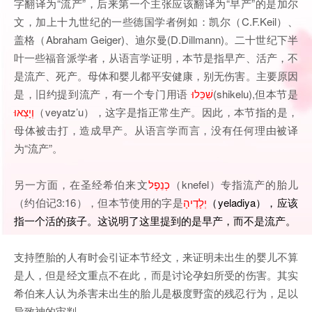
字翻译为“流产”，后来第一个主张应该翻译为“早产”的是加尔
文，加上十九世纪的一些德国学者例如：凯尔（C.F.Keil）、
盖格（Abraham Geiger)、迪尔曼(D.Dillmann)。二十世纪下半
叶一些福音派学者，从语言学证明，本节是指早产、活产，不
是流产、死产。母体和婴儿都平安健康，别无伤害。主要原因
是，旧约提到流产，有一个专门用语
שִׁכֵּלוּ
(
shikelu
),但本节是
וְיָצְאוּ
（
veyatz’u
），这字是指正常生产。因此，本节指的是，
母体被击打，造成早产。从语言学而言，没有任何理由被译
为“流产”。
另一方面，在圣经希伯来文
כְנֵפֶל
（
knefel
）专指流产的胎儿
（约伯记3:16），但本节使用的字是
יְלָדֶיהָ
（
yeladiya），应该
指一个活的孩子。这说明了这里提到的是早产，而不是流产。
支持堕胎的人有时会引证本节经文，来证明未出生的婴儿不算
是人，但是经文重点不在此，而是讨论孕妇所受的伤害。其实
希伯来人认为杀害未出生的胎儿是极度野蛮的残忍行为，足以
导致神的审判。