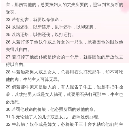
害，那伤害他的，总要按妇人的丈夫所要的，照审判官所断的
受罚。
23 若有别害，就要以命偿命，
24 以眼还眼，以牙还牙，以手还手，以脚还脚，
25 以烙还烙，以伤还伤，以打还打。
26 人若打坏了他奴仆或是婢女的一只眼，就要因他的眼放他
去得以自由。
27 若打掉了他奴仆或是婢女的一个牙，就要因他的牙放他去
得以自由。
28 牛若触死男人或是女人，总要用石头打死那牛，却不可吃
他的肉；牛的主人可算无罪。
29 倘若那牛素来是触人的，有人报告了牛主，他竟不把牛拴
著，以致把男人或是女人触死，就要用石头打死那牛，牛主也
必治死。
30 若罚他赎命的价银，他必照所罚的赎他的命。
31 牛无论触了人的儿子或是女儿，必照这例办理。
32 牛若触了奴仆或是婢女，必将银子三十舍客勒给他们的主