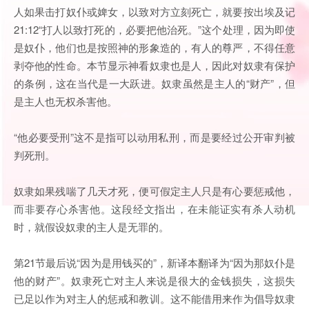
人如果击打奴仆或婢女，以致对方立刻死亡，就要按出埃及记
21:12“打人以致打死的，必要把他治死。”这个处理，因为即使
是奴仆，他们也是按照神的形象造的，有人的尊严，不得任意
剥夺他的性命。本节显示神看奴隶也是人，因此对奴隶有保护
的条例，这在当代是一大跃进。奴隶虽然是主人的“财产”，但
是主人也无权杀害他。
“他必要受刑”这不是指可以动用私刑，而是要经过公开审判被
判死刑。
奴隶如果残喘了几天才死，便可假定主人只是有心要惩戒他，
而非要存心杀害他。这段经文指出，在未能证实有杀人动机
时，就假设奴隶的主人是无罪的。
第21节最后说“因为是用钱买的”，新译本翻译为“因为那奴仆是
他的财产”。奴隶死亡对主人来说是很大的金钱损失，这损失
已足以作为对主人的惩戒和教训。这不能借用来作为倡导奴隶