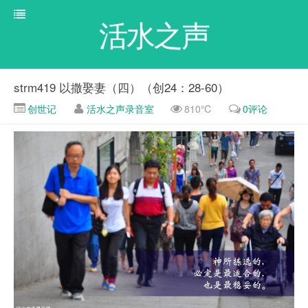
活水之声
strm419 以撒娶妻（四）（创24：28-60）
创世记
活水之声录音室
810℃
0评论