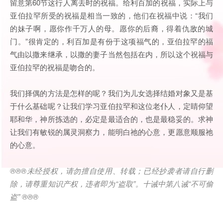
留意第60节这行人离去时的祝福。给利百加的祝福，实际上与
亚伯拉罕所受的祝福是相当一致的，他们在祝福中说：“我们
的妹子啊，愿你作千万人的母。愿你的后裔，得着仇敌的城
门。”很肯定的，利百加是有份于这项福气的，亚伯拉罕的福
气由以撒来继承，以撒的妻子当然包括在内，所以这个祝福与
亚伯拉罕的祝福是吻合的。
我们择偶的方法是怎样的呢？我们为儿女选择结婚对象又是基
于什么基础呢？让我们学习亚伯拉罕和这位老仆人，定睛仰望
耶和华，神所拣选的，必定是最适合的，也是最稳妥的。求神
让我们有敏锐的属灵洞察力，能明白祂的心意，更愿意顺服祂
的心意。
®®®未经授权，请勿擅自使用、转载；已经抄袭者请自行删
除，请尊重知识产权，违者即为“盗取”。十诫中第八诫“不可偷
盗” ®®®