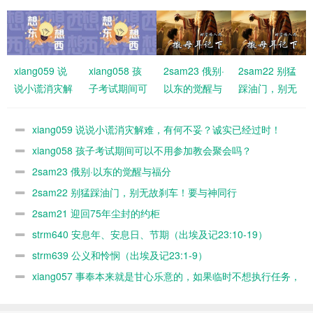
xiang059 说
xiang058 孩
2sam23 俄别·
2sam22 别猛
说小谎消灾解
子考试期间可
以东的觉醒与
踩油门，别无
难，有何不
以不用参加教
福分
故刹车！要与
妥？诚实已经
会聚会吗？
神同行
xiang059 说说小谎消灾解难，有何不妥？诚实已经过时！
过时！
xiang058 孩子考试期间可以不用参加教会聚会吗？
2sam23 俄别·以东的觉醒与福分
2sam22 别猛踩油门，别无故刹车！要与神同行
2sam21 迎回75年尘封的约柜
strm640 安息年、安息日、节期（出埃及记23:10-19）
strm639 公义和怜悯（出埃及记23:1-9）
xiang057 事奉本来就是甘心乐意的，如果临时不想执行任务，
随时可以缺席，何必太认真？又不是上班！