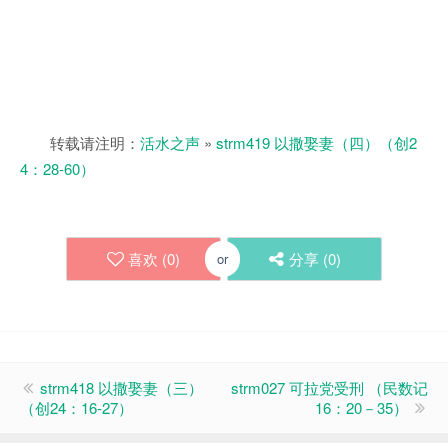
转载请注明：
活水之声
»
strm419 以撒娶妻（四）（创2
4：28-60）
喜欢 (
0
)
分享 (
0
)
or
strm418 以撒娶妻（三）
strm027 可拉党受刑 （民数记
（创24：16-27）
16：20－35）