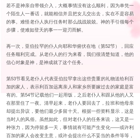
若不是神亲自带领介入，大概事情没有这么顺利，因为单凭一
个陌生人一番话，就能相信并且把女儿交出去，实在不是容易
的事。难怪老仆人执行任务时那么战战兢兢。神的手引领每个
步骤，使难如登天的事一一迎刃而解。
再一次，亚伯拉罕的仆人向耶和华俯伏在地（第52节），回应
任务顺利完成。从老仆人的行为来看，我们很清楚知道，他的
信心对象是神，是神成就了这个任务。
第53节看见老仆人代表亚伯拉罕拿出这些贵重的礼物送给利百
加的家人，表示利百加远离亲人和家乡所要嫁过去的家庭是富
有的。第54节记载他们一起用饭，之后老仆人和跟从他的人又
在那里住了一夜。清早起来，老仆人要回去了，拉班和他母亲
却提出异议，要他们最少多留十天。根据一些资料显示，这是
当时人的风俗。虽然如此，但对老仆人的任务来说，这又是一
种张力，因为停留多一天，事情就有可能产生变化——或许利
百加的家人会改变主意，或许会提出什么不妥当的条件等等，