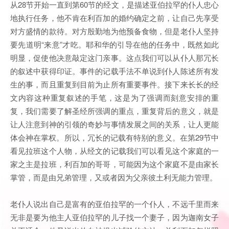
从28节开始一直到第60节的经文，是描述亚伯拉罕的仆人忠心
地执行任务，他不肯在利百加的婚约确定之前，让自己先享受
对方盛情的款待。对方殷勤地为他预备食物，但是老仆人坚持
要先道明“来意”才吃。耶和华的引导在他的任务中，既然如此
明显，促使他决意敲定这门亲事。这点我们可以从仆人那冗长
的叙述中获得印证。事件的记载手法不单说到仆人陈述所有发
生的事，而且重复到目前为止所有重要事件。接下来长长的经
文内容这种重复叙述的手笔，这是为了强调而刻意安排的重
复，我们需要了解圣经所强调的重点，重复背后的意义，就是
让人注意到神的引领的奇妙与事情发展之间的关系，让人更能
体会神在掌权。所以，冗长的记载有特别的意义。在第29节中
看见拉班这个人物，从经文的记载我们可以看见这个家庭的一
家之主是拉班，利百加的哥哥，可能因为这个家庭不是由家长
掌管，而是由兄弟管理，又或者因为父亲彼土利无能力管理。
老仆人说出自己是富有的亚伯拉罕的一个仆人，不远千里而来
无非是要为他主人亚伯拉罕的儿子找一个妻子，因为迦南女子