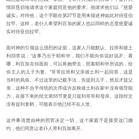
情辞恳切地请求这个家庭同意他的要求。他请求他们以『慈爱
诚实』对待他，这个字眼在第27节是用来描述神如此对待亚伯
拉罕。这样，老仆人希望利百加的家人也以同样的态度慈爱诚
实对待亚伯拉罕。
面对神的引领这么强烈的证据，这家人只能默认。拉班和彼土
利回答说：“这事乃出于耶和华，我们不能向你说好说歹。看
哪，利百加在你面前，可以将她带去，照着耶和华所说的，给
你主人的儿子为妻。”哥哥拉班和父亲彼土利一起回答，这是
当时的风俗。不过这里的记载手法，先提到儿子，然后才提父
亲，这种不合乎传统的次序或许反映彼土利在家中没有领导能
力，在接下来的经文第55节更是只提到哥哥和母亲。这段经文
没有提到拿鹤，可能表示他已经不在人世。
这件事清楚由神的照管决定一切，这个家庭于是接受这门婚
约，他们同意让老仆人带利百加离开。