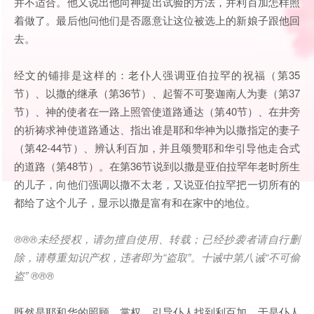
并不适合。他又说出他向神提出试验的方法，并利百加怎样照
着做了。最后他问他们是否愿意让这位被选上的新娘子跟他回
去。
经文的铺排是这样的：老仆人强调亚伯拉罕的祝福（第35
节）、以撒的继承（第36节）、起誓不可娶迦南人为妻（第37
节）、神的使者在一路上照管使道路通达（第40节）、在井旁
的祈祷求神使道路通达、指出谁是耶和华神为以撒指定的妻子
（第42-44节）、辨认利百加，并且颂赞耶和华引导他走合式
的道路（第48节）。在第36节说到以撒是亚伯拉罕年老时所生
的儿子，向他们强调以撒不太老，又说亚伯拉罕把一切所有的
都给了这个儿子，显示以撒是富有和在家中的地位。
®®®未经授权，请勿擅自使用、转载；已经抄袭者请自行删
除，请尊重知识产权，违者即为“盗取”。十诫中第八诫“不可偷
盗” ®®®
既然是耶和华的照顾、掌权、引导仆人找到利百加，于是仆人