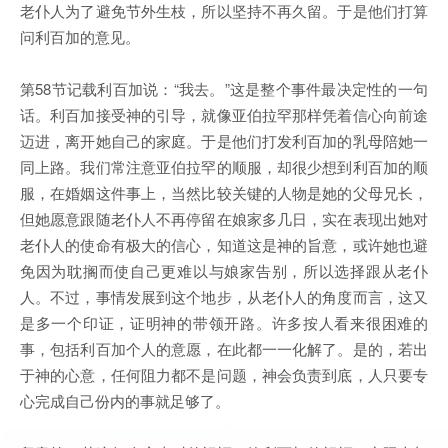
老仆人为了避免节外生枝，所以坚持不再久留。于是他们打算
问利百加的意见。
第58节记载利百加说：“我去。”这是整个事件最决定性的一句
话。利百加接受神的引导，就像亚伯拉罕那样凭着信心向前途
迈进，离开她自己的家庭。于是他们打发利百加的乳母陪她一
同上路。我们常注意亚伯拉罕的顺服，却很少想到利百加的顺
服，在婚姻这件事上，当然比较关键的人物是她的父母兄长，
但她愿意跟随老仆人不再停留在娘家多几日，实在表现出她对
老仆人的使命有极大的信心，知道这是神的旨意，或许她也避
免因为耽搁而使自己更难以与娘家告别，所以选择跟从老仆
人。不过，事情发展到这个地步，从老仆人的角度而言，这又
是多一个印证，证明神的带领开路。许多按人看来很困难的
事，包括利百加个人的意愿，在此都一一化解了。是的，若出
于神的心意，任何阻力都不是问题，神会负责到底，人只要专
心完成自己份内的事就足够了。