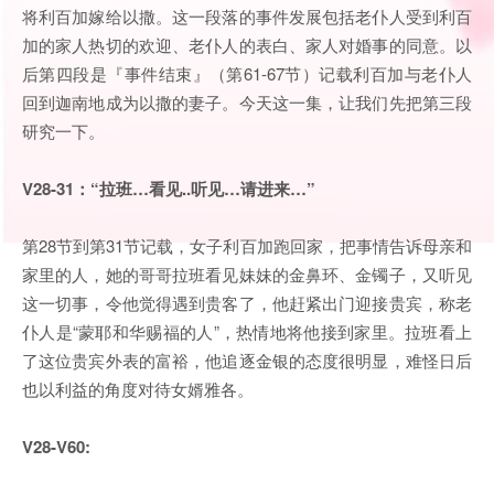
将利百加嫁给以撒。这一段落的事件发展包括老仆人受到利百
加的家人热切的欢迎、老仆人的表白、家人对婚事的同意。以
后第四段是『事件结束』（第61-67节）记载利百加与老仆人
回到迦南地成为以撒的妻子。今天这一集，让我们先把第三段
研究一下。
V28-31：“拉班…看见..听见…请进来…”
第28节到第31节记载，女子利百加跑回家，把事情告诉母亲和
家里的人，她的哥哥拉班看见妹妹的金鼻环、金镯子，又听见
这一切事，令他觉得遇到贵客了，他赶紧出门迎接贵宾，称老
仆人是“蒙耶和华赐福的人”，热情地将他接到家里。拉班看上
了这位贵宾外表的富裕，他追逐金银的态度很明显，难怪日后
也以利益的角度对待女婿雅各。
V28-V60: