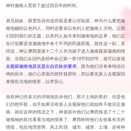
神对迦南人宽容了超过四百年的时间。
弟兄姐妹，丽雯告诉你这些就是要让你知道，神为什么要把迦
南地赐给以色列人，同时还要命以色列人把迦南人灭绝。让我
们回到我们的主题，以色列人如今来到迦南地的边界，他们正
在计划要进攻迦南地中各个不同的民族部落。就在这一刻，圣
经说，神让摩西差派十二个人作为探子进入迦南窥探迦南的情
形。当我们从旧约圣经申命记第一章19节到23节，就可以发现
去窥探迦南地其实是出自百姓的要求
。因为他们没有单纯信任
神的应许，他们心里面仍然怀疑胆怯，所以要先派人去窥探回
来报告当地的情形，以求安心。
虽然神已经多次的详细地告诉他们，那片土地的美好，但是他
们仍然怀疑，似乎如果没有派人去窥探他们就始终不敢涉足迦
南。就在这样的情况之下，神就容许他们让摩西拣选了十二个
做领袖的前往看看当地的情形了。摩西吩咐他们去收集有关的
情报，包括地理形势、风土民情、城市、城堡、土壤、还有种