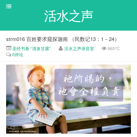
活水之声
strm016 百姓要求窥探迦南 （民数记13：1－24）
圣经书卷 “清泉甘露”
活水之声录音室
965℃
0评论