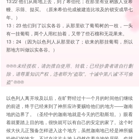
13:22 他们从南地上去，到了希伯伦；在那里有亚衲族人亚希
幔、示筛、挞买。（原来希伯伦成被建造比埃及的锁安成早七
年。）
13：23 他们到了以实各谷，从那里砍了葡萄树的一枝，一头
有一挂葡萄，两个人用杠抬着，又带了些石榴和无花果来。
13：24 （因为以色列人从那里砍了；砍来的那挂葡萄，所以
那地方叫做以实各谷。）
®®®
未经授权，请勿擅自使用、转载；已经抄袭者请自行删
除，请尊重知识产权，违者即为
“
盗取
”
。十诫中第八诫
“
不可偷
盗
” ®®®
以色列人离开埃及以后，在旷野经过十一个月的时间他们继续
的前进，终于已经来到了神所应许要赐给他们的地方——迦南
地的边界了。（圣经中的迦南地就是今天的巴勒斯坦。）眼看
着就要踏上目的地，很快就可以有自己的安定的家了。这个时
候大伙儿正预备怎样进入这个地方，虽然迦南地已经是神所赐
给他们的地方，不过在这片土地上仍然住着当地的居民，也就