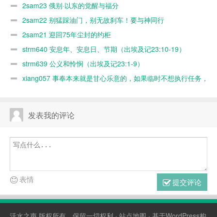
2sam23 俄别·以东的觉醒与福分
2sam22 别猛踩油门，别无故刹车！要与神同行
2sam21 迎回75年尘封的约柜
strm640 安息年、安息日、节期（出埃及记23:10-19）
strm639 公义和怜悯（出埃及记23:1-9）
xiang057 事奉本来就是甘心乐意的，如果临时不想执行任务，
随时可以缺席，何必太认真？又不是上班！
发表我的评论
表情
提交评论
活水之声
版权所有，保留一切权利 ·
站点地图
· 基于WordPress构