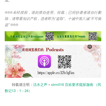
®®®
未经授权，请勿擅自使用、转载；已经抄袭者请自行删
除，请尊重知识产权，违者即为
“
盗取
”
。十诫中第八诫
“
不可偷
盗
” ®®®
转载请注明：
活水之声
»
strm016 百姓要求窥探迦南 （民
数记13：1－24）