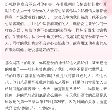
份礼物到底会不会对你有害，存着批判的心情去把礼物打开
呢？你认为一个深爱你的人会存心陷害你吗？我相信大家都会
同意一个深爱着我们的人，一定会凡事为我们着想，绝不会存
心陷害我们。并且这个深爱着我们的人，既然说过要给我们一
样好东西，相信他也不会故意的去预备一样坏东西来欺骗我
们。又或者说，从另一个角度来说，假如我们是深爱着某一个
人，同样的我们肯定不会存心去陷害他，故意用送他有害的东
西来欺骗他，还说那是好的东西。
那么网路上的朋友，你说慈爱的神既然这么爱我们，甚至把祂
的独生子——耶稣基督也赐给了我们，神岂不是更把世界上一
切的好东西都愿意给我们吗？但是很可惜以色列人并不这么
想，他们总是用怀疑批判的眼光来看神，结果他们常常陷入自
己所引起的痛苦当中。今天，丽雯愿意从圣经——民数记，来
跟你一起的思想这到底是这么回事。今天我们要读的圣经是从
民数记的第十三章从第1节到第24节。因为时间的关系，丽雯
就只读第1到第3节，17到24节。