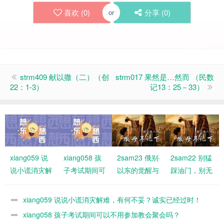
喜欢 (
0
)
分享 (
0
)
or
strm409 献以撒（二）（创
strm017 果然是…然而 （民数
22：1-3）
记13：25－33）
xiang059 说
xiang058 孩
2sam23 俄别·
2sam22 别猛
说小谎消灾解
子考试期间可
以东的觉醒与
踩油门，别无
难，有何不
以不用参加教
福分
故刹车！要与
妥？诚实已经
会聚会吗？
神同行
xiang059 说说小谎消灾解难，有何不妥？诚实已经过时！
过时！
xiang058 孩子考试期间可以不用参加教会聚会吗？