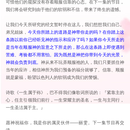
可惜他们的窥探没有存着顺服信靠的心态。在下一集的节目，
我们将会研究到由于他们的软弱和不信，带来了终生的遗憾。
让我们今天所研究的经文暂时停在这儿，我们想想我们自己。
弟兄姐妹，
今天你所踏上的道路是神带你走的吗？在你踏上这
条路以前你已经听见神的指示和应许了吗？如果你今天所走的
是当年在顺服神的旨意之下所走的，那么在这条路上即使遇到
苦难、考验都不用害怕。因为既然是神把你带到今天的光景，
神就会负责到底。
神从来不玩弄顺服祂的人，我们只要抓住神
当年的应许，相信神所为我们预备的福分就够了。信靠、顺服
就是蒙福，盼望以色列人的软弱成为我们的警惕。
诗歌《一生属于袮》，巴不得我们像歌词所说的：『紧靠主的
心，任主引领我们前行，一生荣耀主的圣名，一生与主同行，
一生圣洁属于主。』
愿神祝福你，我是你的属灵伙伴——丽雯。下一集节目再交
流。