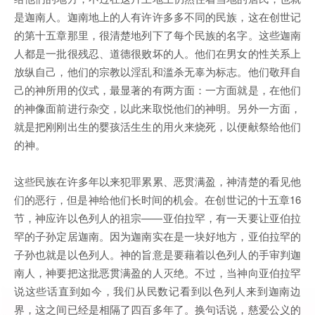
是迦南人。迦南地上的人有许许多多不同的民族，这在创世记
的第十五章那里，很清楚地列下了每个民族的名字。这些迦南
人都是一批很残忍、道德很败坏的人。他们在男女的性关系上
放纵自己，他们的宗教以淫乱和滥杀无辜为标志。他们敬拜自
己的神所用的仪式，最显著的有两方面：一方面就是，在他们
的神像面前进行杂交，以此来取悦他们的神明。另外一方面，
就是把刚刚出生的婴孩活生生的用火来烧死，以便献祭给他们
的神。
这些民族在许多年以来犯罪累累、恶贯满盈，神清楚的看见他
们的恶行，但是神给他们长时间的机会。在创世记的十五章16
节，神应许以色列人的祖宗——亚伯拉罕，有一天要让亚伯拉
罕的子孙定居迦南。因为迦南实在是一块好地方，亚伯拉罕的
子孙也就是以色列人。神的旨意是要藉着以色列人的手审判迦
南人，神要把这批恶贯满盈的人灭绝。不过，当神向亚伯拉罕
说这些话直到如今，我们从民数记看到以色列人来到迦南边
界，这之间已经是相隔了四百多年了。换句话说，慈爱公义的