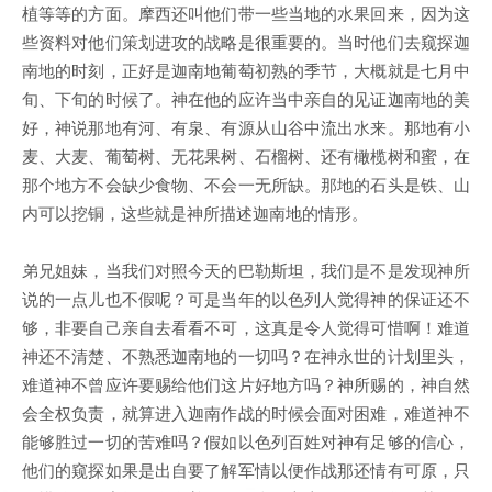
植等等的方面。摩西还叫他们带一些当地的水果回来，因为这
些资料对他们策划进攻的战略是很重要的。当时他们去窥探迦
南地的时刻，正好是迦南地葡萄初熟的季节，大概就是七月中
旬、下旬的时候了。神在他的应许当中亲自的见证迦南地的美
好，神说那地有河、有泉、有源从山谷中流出水来。那地有小
麦、大麦、葡萄树、无花果树、石榴树、还有橄榄树和蜜，在
那个地方不会缺少食物、不会一无所缺。那地的石头是铁、山
内可以挖铜，这些就是神所描述迦南地的情形。
弟兄姐妹，当我们对照今天的巴勒斯坦，我们是不是发现神所
说的一点儿也不假呢？可是当年的以色列人觉得神的保证还不
够，非要自己亲自去看看不可，这真是令人觉得可惜啊！难道
神还不清楚、不熟悉迦南地的一切吗？在神永世的计划里头，
难道神不曾应许要赐给他们这片好地方吗？神所赐的，神自然
会全权负责，就算进入迦南作战的时候会面对困难，难道神不
能够胜过一切的苦难吗？假如以色列百姓对神有足够的信心，
他们的窥探如果是出自要了解军情以便作战那还情有可原，只