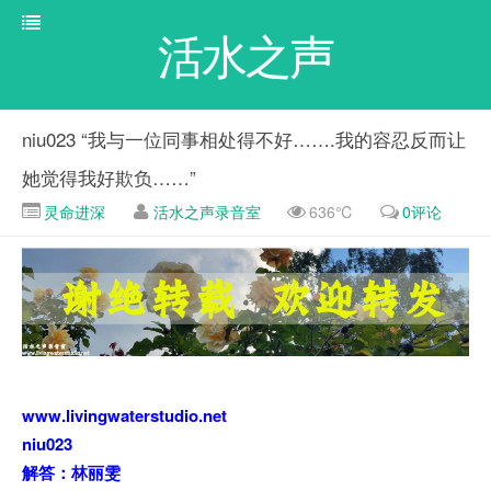
活水之声
niu023 “我与一位同事相处得不好…….我的容忍反而让
她觉得我好欺负……”
灵命进深
活水之声录音室
636℃
0评论
www.livingwaterstudio.net
niu023
解答：林丽雯