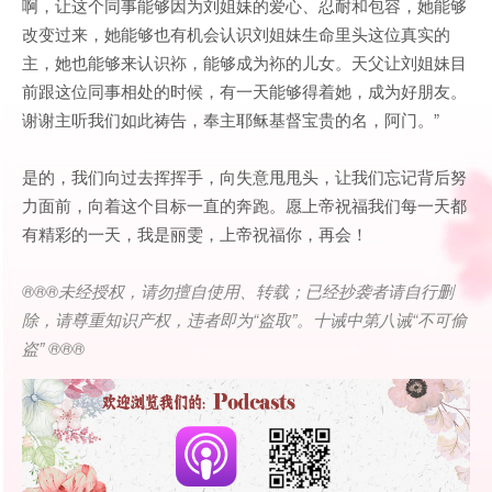
啊，让这个同事能够因为刘姐妹的爱心、忍耐和包容，她能够
改变过来，她能够也有机会认识刘姐妹生命里头这位真实的
主，她也能够来认识袮，能够成为袮的儿女。天父让刘姐妹目
前跟这位同事相处的时候，有一天能够得着她，成为好朋友。
谢谢主听我们如此祷告，奉主耶稣基督宝贵的名，阿门。”
是的，我们向过去挥挥手，向失意甩甩头，让我们忘记背后努
力面前，向着这个目标一直的奔跑。愿上帝祝福我们每一天都
有精彩的一天，我是丽雯，上帝祝福你，再会！
®®®
未经授权，请勿擅自使用、转载；已经抄袭者请自行删
除，请尊重知识产权，违者即为
“
盗取
”
。十诫中第八诫
“
不可偷
盗
” ®®®