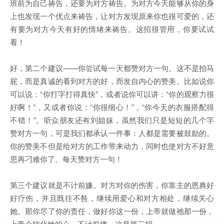
班前为自己祷告，还要为对方祷告。为对方今天能够从你的身
上也发现一个优点来祷告，让对方发现原来你也很可爱的，还
有要为对方今天有好的情绪来祷告。这招很管用，你要试试
看！
好，第二个建议——你尝试每一天都赞对方一句。这不是拍马
屁，而是真诚的看到对方的好，而发自内心的赞美。比如说你
可以说：“你打字打得真快”，或者说你可以讲：“你的观察力很
好啊！”，又或者你说：“你很细心！”，“你今天的衣服搭配得
不错！”。听众朋友还有刘姐妹，虽然我们只是短短的几个字
赞对方一句，可是我们都承认一件事：人都是需要被鼓励的。
你的赞美不但是给对方的工作带来动力，同时也使对方不好意
思再刁难你了。每天赞对方一句！
第三个建议就是不计前嫌。对方对你的伤害，你靠主的恩典好
好疗伤，并且既往不咎，继续用爱心和对方相处，继续关心
她。那你尽了你的责任，做好你这一份，上帝就做祂那一份，
上帝会软化她的心。不计前嫌，这是第三招。