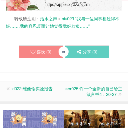
转载请注明：
活水之声
»
niu023 “我与一位同事相处得不
好…….我的容忍反而让她觉得我好欺负……”
喜欢 (
0
)
分享 (
0
)
or
zi022 维他命实验报告
ser025 许一个全新的自己给主
箴言书4：20-27