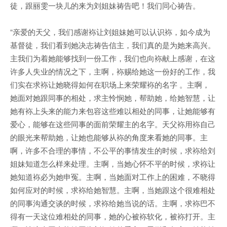
徒，跟丽雯一块儿的来为刘姐妹祷告吧！我们同心祷告。
“亲爱的天父，我们感谢袮让刘姐妹她可以认识袮，如今成为
基督徒，我们看到她决志祷告信主，我们真的是为她来高兴。
主我们为着她能够找到一份工作，我们也向袮献上感谢，在这
许多人失业的情况之下，主啊，袮赐给她这一份好的工作，我
们实在求袮让她晓得如何在职场上来荣耀袮的名字 。主啊，
她面对她跟同事的相处，求主怜悯她，帮助她，给她智慧，让
她有袮上头来的能力来包容这些难以相处的同事，让她能够有
爱心，能够在这些同事的面前荣耀主的名字。天父袮用袮自己
的眼光来帮助她，让她也能够从袮的角度来看她的同事。主
啊，许多不合理的事情，不公平的事情发生的时候，求袮给刘
姐妹知道怎么样来处理。主啊，当她心怀不平的时候，求袮让
她知道袮必为她申冤。主啊，当她面对工作上的困难，不晓得
如何应对的时候，求袮给她智慧。主啊，当她跟这个很难相处
的同事沟通交谈的时候，求袮给她当说的话。主啊，求袮巴不
得有一天这位难相处的同事，她的心被袮软化，被袮打开。主