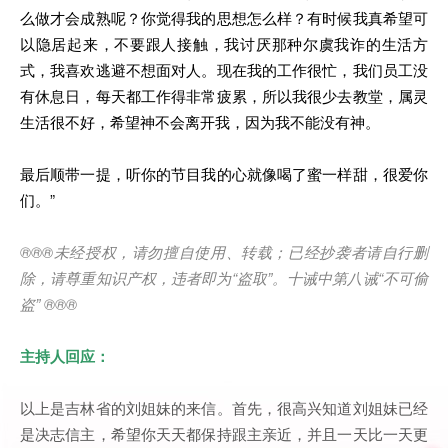
么做才会成熟呢？你觉得我的思想怎么样？有时候我真希望可
以隐居起来，不要跟人接触，我讨厌那种尔虞我诈的生活方
式，我喜欢逃避不想面对人。现在我的工作很忙，我们员工没
有休息日，每天都工作得非常疲累，所以我很少去教堂，属灵
生活很不好，希望神不会离开我，因为我不能没有神。
最后顺带一提，听你的节目我的心就像喝了蜜一样甜，很爱你
们。”
®®®
未经授权，请勿擅自使用、转载；已经抄袭者请自行删
除，请尊重知识产权，违者即为
“
盗取
”
。十诫中第八诫
“
不可偷
盗
” ®®®
主持人回应：
以上是吉林省的刘姐妹的来信。首先，很高兴知道刘姐妹已经
是决志信主，希望你天天都保持跟主亲近，并且一天比一天更