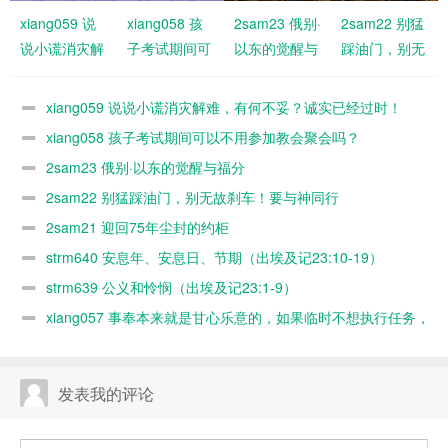
xiang059 说
xiang058 孩
2sam23 俄别·
2sam22 别猛
说小谎消灾解
子考试期间可
以东的觉醒与
踩油门，别无
难，有何不
以不用参加教
福分
故刹车！要与
妥？诚实已经
会聚会吗？
神同行
xiang059 说说小谎消灾解难，有何不妥？诚实已经过时！
过时！
xiang058 孩子考试期间可以不用参加教会聚会吗？
2sam23 俄别·以东的觉醒与福分
2sam22 别猛踩油门，别无故刹车！要与神同行
2sam21 迎回75年尘封的约柜
strm640 安息年、安息日、节期（出埃及记23:10-19）
strm639 公义和怜悯（出埃及记23:1-9）
xiang057 事奉本来就是甘心乐意的，如果临时不想执行任务，
随时可以缺席，何必太认真？又不是上班！
发表我的评论