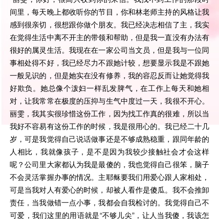
间里，每天晚上都收听你的节目，你和林老师主持的风格让我
感到很亲切，很想跟你做个朋友。我已经决志相信了主，我实
在觉得生活中离不开主的带领和帮助，但是我一直没有办法有
很好的属灵生活。我现在在一家公司当文员，但是我与一位同
事相处得不好，我已经尽力不跟她计较，想要显示我是不跟她
一般见识的，但是她实在没有修养，我的容忍反而让她觉得我
好欺负。她总像个泼妇一样乱发脾气，在工作上每天和她相
对，让我常常在极度的压抑与生气中度过一天，我很不开心。
丽雯，我其实很珍惜这份工作，因为找工作真的很难，所以当
我好不容易有这份工作的时候，我是很用心的。我已经二十几
岁，可是我觉得自己说话做事还是不够成熟稳重，跟同年龄的
人相比，我就像孩子，是不是因为我较少接触社会才会这样
呢？公司里大家都认为我是最傻的，我也觉得自己很笨，脑子
不会灵活掌握办事的情况。主耶稣要我们用爱心跟人家相处，
可是当我对人有爱心的时候，却被人看作是傻瓜。我不会推卸
责任，当我做错一点小事，我都会自我检讨的。我觉得自己不
可爱，我们这里的用语就是“不够儿尖”，让人当我傻，我该怎