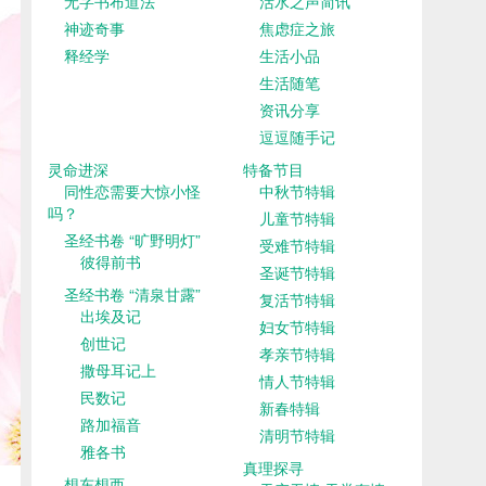
无字书布道法
活水之声简讯
神迹奇事
焦虑症之旅
释经学
生活小品
生活随笔
资讯分享
逗逗随手记
灵命进深
特备节目
同性恋需要大惊小怪
中秋节特辑
吗？
儿童节特辑
圣经书卷 “旷野明灯”
受难节特辑
彼得前书
圣诞节特辑
圣经书卷 “清泉甘露”
复活节特辑
出埃及记
妇女节特辑
创世记
孝亲节特辑
撒母耳记上
情人节特辑
民数记
新春特辑
路加福音
清明节特辑
雅各书
真理探寻
想东想西