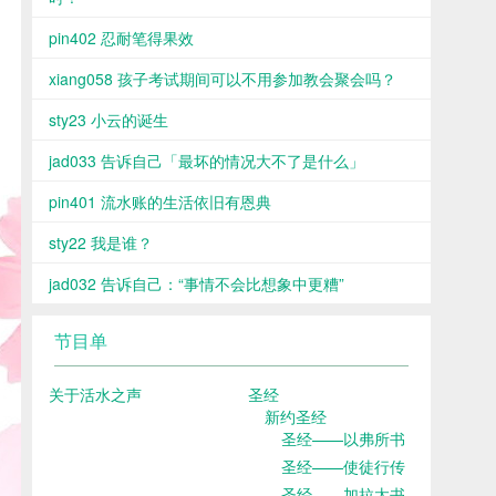
pin402 忍耐笔得果效
xiang058 孩子考试期间可以不用参加教会聚会吗？
sty23 小云的诞生
jad033 告诉自己「最坏的情况大不了是什么」
pin401 流水账的生活依旧有恩典
sty22 我是谁？
jad032 告诉自己：“事情不会比想象中更糟”
节目单
关于活水之声
圣经
新约圣经
圣经——以弗所书
圣经——使徒行传
圣经——加拉太书