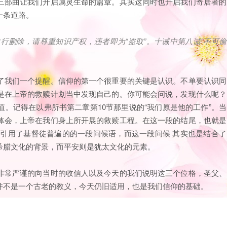
三部曲让我们开启属灵生命的篇章。其实这同时也开启我们寄居者的
一条道路。
自行删除，请尊重知识产权，违者即为
“
盗取
”
。十诫中第八诫
“
不可偷
了我们一个提醒。信仰的第一个很重要的关键是认识。不单要认识同
是在上帝的救赎计划当中发现自己的。你可能会问说，发现什么呢？
。记得在以弗所书第二章第10节那里说的“我们原是他的工作”。当
体会，上帝在我们身上所开展的救赎工程。在这一段的结尾，也就是
彼得引用了基督徒普遍的的一段问候语，而这一段问候 其实也是结合了
希腊文化的背景，而平安则是犹太文化的元素。
非常严谨的向当时的收信人以及今天的我们说明这三个位格，圣父、
并不是一个古老的教义，今天仍旧适用，也是我们信仰的基础。