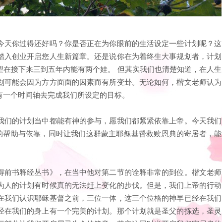
今天你过得还好吗？你是否正在为你眼前的生活设定一些计划呢？这
踏入创业开启您人生新篇章。还是说你在为着终生大事规划者，计划
望在接下来三到五年内能有两个娃。 但其实我们也清楚知道，在人生
划可能会因为方方面面的因素而有所变卦。无论如何，楷文老师认为
有一个时间轴去完成我们所设定的目标。
我们的计划当中都能有神的参与，愿我们都紧紧依靠上帝。今天我们
们的帮助与依靠，同时让我们这群蒙主耶稣基督救赎恩典的寄居者，能
得前书释经丛书》，在当中他对第二节的诠释非常的到位。楷文老师
为人的计划有时候真的无法赶上变化的步伐。但是，我们上帝的行动
在我们认识耶稣基督之前，三位一体，这三个位格的神早已经在我们
经在我们的身上有一个完美的计划。那个计划就是圣父的拣选，圣灵