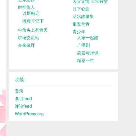
天灾无情 天堂有情
时空旅人
月下心曲
以斯帖记
活水故事集
撒母耳记下
银发常青
牛角尖上有青天
青少年
讲坛交流站
大家一起酷
齐来敬拜
广播剧
恋爱与择偶
精彩一生
功能
登录
条目feed
评论feed
WordPress.org