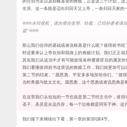
的分别为圣以及耶稣基督的救赎，正是这三个计划，这
生涯。这一条路是迈向归回天父上帝，一条归回天家的
®®®
未经授权，请勿擅自使用、转载；已经抄袭者请
盗
” ®®®
那么我们信仰的基础或者说根基是什么呢？彼得前书给
时还要承认上帝在你和我身上的救赎计划。我们正正就
其实我们从这当中才有可能发现各种遭遇背后的属灵价值
我们看懂彼得前书这里说的救赎工作，我们就更加可以
第二节的结束。“ 愿恩惠、平安多多地加给你们。” 
当时希腊与犹太文化。愿恩惠，这个恩惠或者说恩典是
在这里我们从短短的一节也就是第二节经文当中，彼得
圣子、圣灵是永远共存，每一个位格都是同等于神。这
我们接下来继续往下看，第一章的第3到第4节。