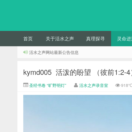
首页
关于活水之声
真理探寻
灵命进
活水之声网站最新公告信息
kymd005 活泼的盼望 （彼前1:2-
圣经书卷 “旷野明灯”
活水之声录音室
918