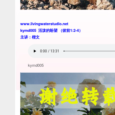
www.livingwaterstudio.net
kymd005 活泼的盼望 （彼前1:2-4）
主讲：楷文
kymd005