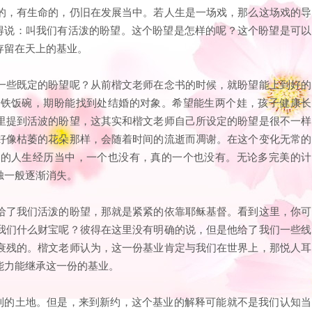
的，有生命的，仍旧在发展当中。若人生是一场戏，那么这场戏的导
彼得说：叫我们有活泼的盼望。这个盼望是怎样的呢？这个盼望是可以
存留在天上的基业。
一些既定的盼望呢？从前楷文老师在念书的时候，就盼望能上到好的
个铁饭碗，期盼能找到处结婚的对象。希望能生两个娃，孩子健康长
里提到活波的盼望，这其实和楷文老师自己所设定的盼望是很不一样
好像枯萎的花朵那样，会随着时间的流逝而凋谢。在这个变化无常的
去的人生经历当中，一个也没有，真的一个也没有。无论多完美的计
烛一般逐渐消失。
给了我们活泼的盼望，那就是紧紧的依靠耶稣基督。看到这里，你可
我们什么财宝呢？彼得在这里没有明确的说，但是他给了我们一些线
衰残的。楷文老师认为，这一份基业肯定与我们在世界上，那悦人耳
能力能继承这一份的基业。
得到的土地。但是，来到新约，这个基业的解释可能就不是我们认知当