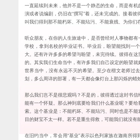
一直延续到未来，他并不是一个静态的生命，而是有机
演或者说编剧，仍旧在“撰写”着，还未完成的。接着
叫我们得到那不能朽坏、不能玷污、不能衰残、为你们
听众朋友，在你的人生旅途中，是否曾经对人事物都有
学校，拿到名校的毕业证书。毕业后，盼望能找到一
大。还有许许多多的希望与盼望，未完待续。彼得在这
的。其实我们生命当中，有许多我们自己设定的盼望就
世界当中，没有永远不灭的希望。至少在楷文老师过
划，多么周详的部署，有一天都会像灯台上那闪烁的蜡
那么我们岂不是很悲观吗？不是的，彼得透过这封书信
能有一个怀疑。那么神到底要给我们什么基业呢？要给
索。这个基业是：不能朽坏、不能玷污、同时也是不能
目的财宝不太一样。若不是重生得救，可能我们就没有
在旧约当中，常会用“基业”表示以色列家族在迦南所