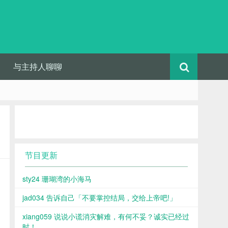
与主持人聊聊
节目更新
sty24 珊瑚湾的小海马
jad034 告诉自己「不要掌控结局，交给上帝吧!」
xiang059 说说小谎消灾解难，有何不妥？诚实已经过
时！