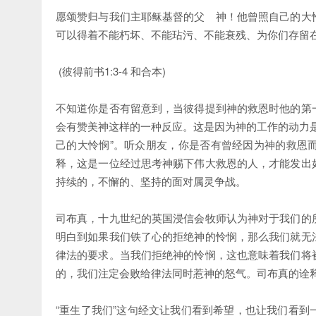
愿颂赞归与我们主耶稣基督的父 神！他曾照自己的大
可以得着不能朽坏、不能玷污、不能衰残、为你们存留
(彼得前书1:3-4 和合本)
不知道你是否有留意到，当彼得提到神的救恩时他的第
会有赞美神这样的一种反应。这是因为神的工作的动力
己的大怜悯”。听众朋友，你是否有曾经因为神的救恩
释，这是一位经过思考神赐下伟大救恩的人，才能发出
持续的，不懈的、坚持的面对属灵争战。
司布真，十九世纪的英国浸信会牧师认为神对于我们的
明白到如果我们铁了心的拒绝神的怜悯，那么我们就无
律法的要求。当我们拒绝神的怜悯，这也意味着我们将
的，我们注定会败给律法同时惹神的怒气。司布真的诠
“重生了我们”这句经文让我们看到希望，也让我们看