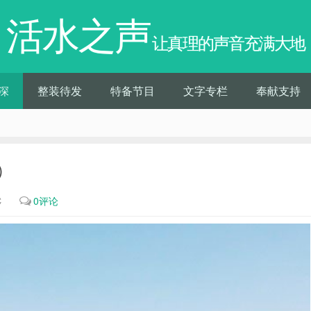
活水之声
让真理的声音充满大地
深
整装待发
特备节目
文字专栏
奉献支持
4）
℃
0评论