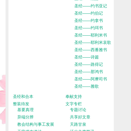
圣经——约书亚记
圣经——约伯记
圣经——约拿书
圣经——约珥书
圣经——耶利米书
圣经——耶利米哀歌
圣经——西番雅书
圣经——诗篇
圣经——路得记
圣经——那鸿书
圣经——阿摩司书
圣经——雅歌
圣经和合本
奉献支持
整装待发
文字专栏
基要真理
专题讨论
异端分辨
共享好文章
教会结构与事工发展
天路甘泉