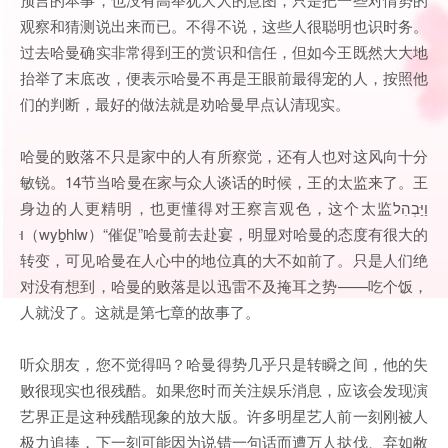
观察和猜测说出来而已。不得不说，这些人很聪明也识时务。
过去哈曼确实非常得到王的赏识和信任，但如今王既然大大地
抬举了末底改，便表示哈曼不再是王眼前最得宠的人，按照他
们的判断，最好的做法就是劝哈曼早点认清现实。
哈曼的败落不只是家中的人有所察觉，还有人也对这风向十分
敏锐。14节当哈曼在家与众人谈话的时候，王的太监来了。王
身边的人更精明，也更懂得对王察言观色，这个太监וַיַּבְהִל
וּ（wyḇhlw）“催促”哈曼前去赴宴，明显对哈曼的态度有很大的
转变，可见哈曼在人心中的地位真的大不如前了。只是人们绝
对没有想到，哈曼的败落是以迅雷不及掩耳之势——吃个饭，
人就没了。这就是第七章的故事了。
听众朋友，您不觉得吗？哈曼得势几乎只是转瞬之间，他的失
败很现实也很残酷。如果您时而关注娱乐消息，应该会发现演
艺界正是这种残酷现象的放大版。许多明星艺人前一刻刚被人
极力追捧，下一刻可能因为说错一句话而遭万人挞伐、弃如敝