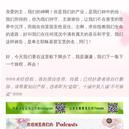
亲爱的主，我们的神啊！你是我们的产业，是我们杯中的份；
我们所得的，你为我们持守。主谢谢你，让我们不在善变的世
界中沉浮，而能在你里面安然居住。主啊，求你指教我们生命
的道路，好叫我们在任何境况中满有属天的喜乐和平安。我们
这样祷告，是奉主耶稣基督宝贵的名，阿门！
好，今天我们要在这里歇下脚步了，我是谦谦，我们下一集下
一个旅程，再会！
®®®
未经授权，请勿擅自使用、转载；已经抄袭者请自行删
除，请尊重知识产权，违者即为
“
盗取
”
。十诫中第八诫
“
不可偷
盗
” ®®®