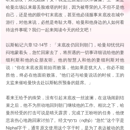
哈曼出场以来最丢脸难堪的时刻，因为被尊荣的人不但不是他
自己，还是他的眼中钉末底改，甚至他必须服事末底改在城中
游行，对他来说，必然是奇耻大辱。哈曼和他身边的人如何看
待这件事呢？我们一起来阅读今天的经文吧！
以斯帖记六章12-14节：「末底改仍回到朝门，哈曼却忧忧闷
闷地蒙着头，急忙回家去了，将所遇的一切事详细说给他的妻
细利斯和他的众朋友听。他的智慧人和他的妻细利斯对他
说：“你在末底改面前始而败落，他如果是犹大人，你必不能
胜他，终必在他面前败落。”他们还与哈曼说话的时候，王的
太监来催哈曼快去赴以斯帖所预备的筵席。」
看来王给予的殊荣，没有引起末底改一丝波澜，在这场闹剧结
束之后，他不为所动地回到朝门继续他的工作。相比之下，哈
曼所经受的打击可说是晴天霹雳，完成了王吩咐的任务，他便
悲哀伤心地跑回家讨拍了。经文נִדְחַף（nḏḥp̄）“急忙”这个字是
Niphal字干，通常原文使用这个字干时，是为了表达被动的意