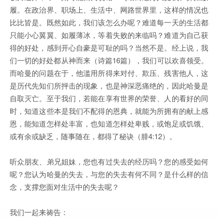
履。在政治界、职场上、生活中、网路世界里，这样的情况也
比比皆是。既然如此，我们该怎么办呢？难道每一天的生活都
只能小心翼翼、如履薄冰，等着失败的来临吗？难道为自己获
得的好处，感到开心自豪是可耻的吗？当然不是。经上说，我
们一切的好处都从神而来（诗篇16篇），我们可以欢喜领受。
而哈曼的问题在于，他滥用所得来对付、欺压、残害他人，这
是历代先知们所抨击的现象，也是神深恶痛绝的，因此哈曼是
自取灭亡。至于我们，若能在享有世界的荣誉、人的看好的同
时，知道这些本是我们不配得的恩典，就能为所拥有的献上感
恩，能知道怎样处丰富，也知道怎样处卑贱，或饱足或饥饿、
或有余或缺乏，随事随在，都得了秘诀（腓4:12）。
听众朋友、弟兄姐妹，您也有过失去的经历吗？您的感受如何
呢？您认为哈曼的失去，与您的失去有何不同？是什么样的信
念，支撑您面对生活中的失去呢？
我们一起来祷告：