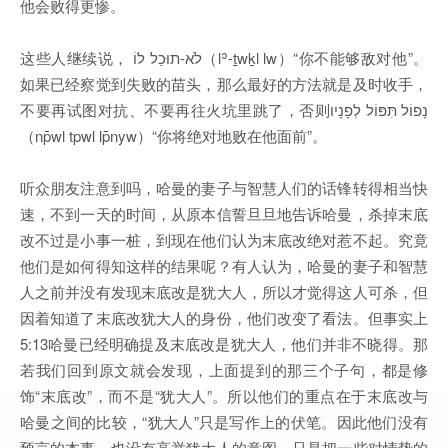
他会败得更惨。
这些人继续说， לֹא-תוּכַל לוֹ（lʾ-ṯwḵl lw）“你不能够敌对他”。
如果已经察觉到失败的苗头，那么最好的方法就是及时收手，
不要再试图对抗、不要再往火坑里跳了，否则נָפוֹל תִּפּוֹל לְפָנָיו
（np̄wl tpwl lp̄̄nyw）“你将绝对地败在他面前”。
听众朋友注意到吗，哈曼的妻子与智慧人们的话锋转得相当快
速，不到一天的时间，从原本信誓旦旦地告诉哈曼，杀掉末底
改不过是小事一桩，到现在他们认为末底改绝对惹不起。究竟
他们是如何得知这样的结果呢？有人认为，哈曼的妻子和智慧
人之前并没有发现末底改是犹大人，所以才觉得这人可杀，但
因着知道了末底改犹大人的身份，他们改变了看法。但事实上
5:13哈曼已经明确提及末底改是犹大人，他们并非不晓得。那
若我们回到原文就会发现，上面提到的那三个子句，都是修
饰“末底改”，而不是“犹大人”。所以他们的重点在于末底改与
哈曼之间的比较，“犹大人”只是写作上的伏笔。因此他们没有
预言的本事，也没有高举犹大人的意图，只是把一些对情势的