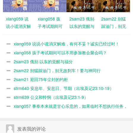
xiang059 说
xiang058 孩
2sam23 俄别·
2sam22 别猛
说小谎消灾解
子考试期间可
以东的觉醒与
踩油门，别无
难，有何不
以不用参加教
福分
故刹车！要与
妥？诚实已经
会聚会吗？
神同行
xiang059 说说小谎消灾解难，有何不妥？诚实已经过时！
过时！
xiang058 孩子考试期间可以不用参加教会聚会吗？
2sam23 俄别·以东的觉醒与福分
2sam22 别猛踩油门，别无故刹车！要与神同行
2sam21 迎回75年尘封的约柜
strm640 安息年、安息日、节期（出埃及记23:10-19）
strm639 公义和怜悯（出埃及记23:1-9）
xiang057 事奉本来就是甘心乐意的，如果临时不想执行任务，
随时可以缺席，何必太认真？又不是上班！
发表我的评论