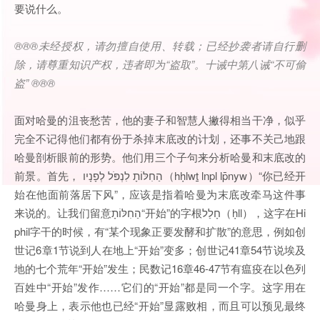
要说什么。
®®®
未经授权，请勿擅自使用、转载；已经抄袭者请自行删
除，请尊重知识产权，违者即为
“
盗取
”
。十诫中第八诫
“
不可偷
盗
” ®®®
面对哈曼的沮丧愁苦，他的妻子和智慧人撇得相当干净，似乎
完全不记得他们都有份于杀掉末底改的计划，还事不关己地跟
哈曼剖析眼前的形势。他们用三个子句来分析哈曼和末底改的
前景。首先， הַחִלּוֹתָ לִנְפֹּל לְפָנָיו（hḥlwṯ lnpl lp̄nyw）“你已经开
始在他面前落居下风”，应该是指着哈曼为末底改牵马这件事
来说的。让我们留意הַחִלּוֹתָ“开始”的字根חָלַל（ḥll），这字在Hi
phil字干的时候，有“某个现象正要发酵和扩散”的意思，例如创
世记6章1节说到人在地上“开始”变多；创世记41章54节说埃及
地的七个荒年“开始”发生；民数记16章46-47节有瘟疫在以色列
百姓中“开始”发作……它们的“开始”都是同一个字。这字用在
哈曼身上，表示他也已经“开始”显露败相，而且可以预见最终