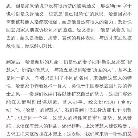
思。但是如果情境中没有很清楚的被动涵义，那么Niphal字干
也可以是关身涵义，也就是“自己很急忙”的意思。哈曼回家不
需要被其他人指使或催促，而是他自己有很大的驱力，想赶快
回去跟家人朋友诉说刚才的遭遇。经文提到，他是“蒙着头”回
去的，蒙头是挫败、痛苦、哀伤的具体表现，与适才末底改披
戴朝服，形成鲜明对比。
到家后，哈曼倾诉的对象，仍是他的妻子细利斯以及那些“智
慧人”。所谓的智慧人，与第五章提到哈曼“所爱的人”，基本上
是同一群人，作者只是用了不同的名词，来强调这些人的特
性。哈曼家中养着这样一群人，类似于中国春秋战国时期的养
士之风——贵族们收纳门客以便扩充自己的势力，这些门客还
能在关键时刻出谋划策、替人办事。经文说חֲכָמָיו（ḥḵmy
w）“他（哈曼）的智慧人”，我们看到1:13王身边那七个“明哲
人”，也是同一个字，这些人的特性就是审时度势、见风驶
舵，以便保有最大的利益。还记得吗，上次智慧人建议哈曼，
去求王把末底改挂在木架上；这次呢，我们就来听一听他们又