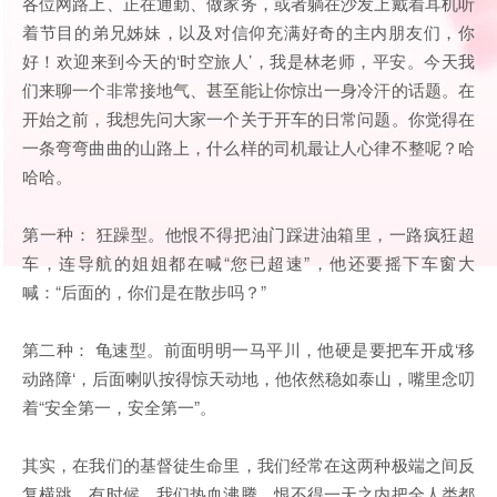
各位网路上、正在通勤、做家务，或者躺在沙发上戴着耳机听
着节目的弟兄姊妹，以及对信仰充满好奇的主内朋友们，你
好！欢迎来到今天的‘时空旅人’，我是林老师，平安。今天我
们来聊一个非常接地气、甚至能让你惊出一身冷汗的话题。在
开始之前，我想先问大家一个关于开车的日常问题。你觉得在
一条弯弯曲曲的山路上，什么样的司机最让人心律不整呢？哈
哈哈。
第一种： 狂躁型。他恨不得把油门踩进油箱里，一路疯狂超
车，连导航的姐姐都在喊“您已超速”，他还要摇下车窗大
喊：“后面的，你们是在散步吗？”
第二种： 龟速型。前面明明一马平川，他硬是要把车开成‘移
动路障‘，后面喇叭按得惊天动地，他依然稳如泰山，嘴里念叨
着“安全第一，安全第一”。
其实，在我们的基督徒生命里，我们经常在这两种极端之间反
复横跳。有时候，我们热血沸腾，恨不得一天之内把全人类都