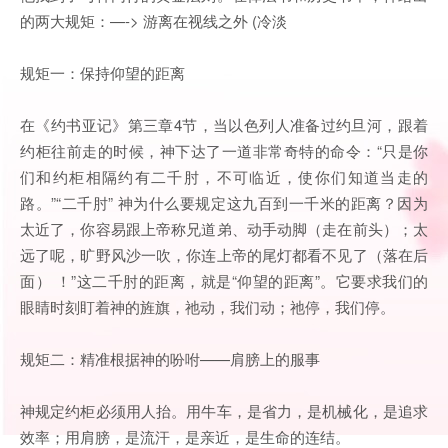
的两大规矩：—-> 游离在视线之外 (冷淡
规矩一：保持仰望的距离
在《约书亚记》第三章4节，当以色列人准备过约旦河，跟着
约柜往前走的时候，神下达了一道非常奇特的命令：“只是你
们和约柜相隔约有二千肘，不可临近，使你们知道当走的
路。”“二千肘” 神为什么要规定这九百到一千米的距离？因为
太近了，你容易跟上帝称兄道弟、动手动脚（走在前头）；太
远了呢，旷野风沙一吹，你连上帝的尾灯都看不见了（落在后
面） ！”这二千肘的距离，就是“仰望的距离”。它要求我们的
眼睛时刻盯着神的旌旗，祂动，我们动；祂停，我们停。
规矩二：精准根据神的吩咐——肩膀上的服事
神规定约柜必须用人抬。用牛车，是省力，是机械化，是追求
效率；用肩膀，是流汗，是亲近，是生命的连结。