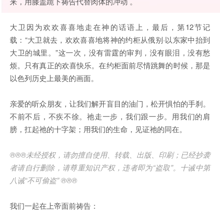
来，用膝盖跪下祷告代替肉体的冲动 。
大卫因为欢欢喜喜地走在神的话语上，最后，第12节记
载：“大卫就去，欢欢喜喜地将神的约柜从俄别·以东家中抬到
大卫的城里。”这一次，没有雷霆的审判，没有眼泪，没有愁
烦。只有真正的欢喜快乐。在约柜面前尽情跳舞的时候，那是
以色列历史上最美的画面。
亲爱的听众朋友，让我们解开盲目的油门，松开惧怕的手刹。
不前不后，不疾不徐。祂走一步，我们跟一步。用我们的肩
膀，扛起祂的十字架；用我们的生命，见证祂的同在。
®®®未经授权，请勿擅自使用、转载、出版、印刷；已经抄袭
者请自行删除，请尊重知识产权，违者即为“盗取”。十诫中第
八诫“不可偷盗” ®®®
我们一起在上帝面前祷告：