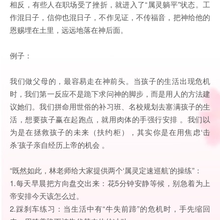
相反，有些人在职场受了挫折，就进入了“属灵躺平”状态。工
作混日子，信仰也混日子，不作见证，不传福音，把神给他的
恩赐埋在土里，远远地落在神后面。
例子：
我们做父母的，最容易走在神前头。当孩子的生活出现危机
时，我们第一反应不是跪下求问神的脚步，而是用人的方法建
议她们。我们拼命用世俗的补习班、名校规划去塞满孩子的生
活，想要孩子赢在起跑点，就用肉体的手强行安排 。我们以
为是在拯救孩子的未来（扶约柜），其实你是在用焦虑‘击
杀’孩子亲自经历上帝的机会 。
“既然如此，林老师给大家提供两个‘属灵定速巡航’的操练”：
1.每天早晨把方向盘交出来：花5分钟安静等候，别急着为上
帝安排今天该怎么过。
2.踩刹车练习：当生活中有“牛失前蹄”的危机时，手先缩回