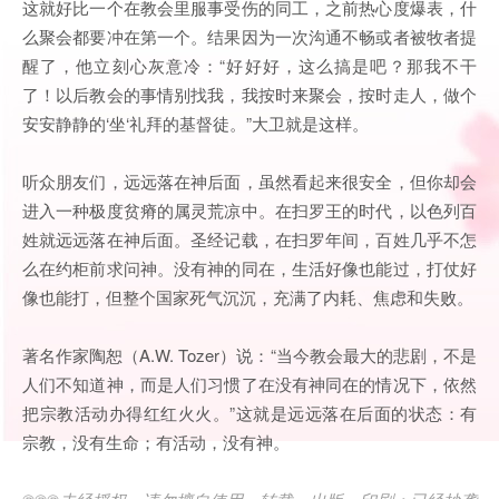
这就好比一个在教会里服事受伤的同工，之前热心度爆表，什
么聚会都要冲在第一个。结果因为一次沟通不畅或者被牧者提
醒了，他立刻心灰意冷：“好好好，这么搞是吧？那我不干
了！以后教会的事情别找我，我按时来聚会，按时走人，做个
安安静静的‘坐‘礼拜的基督徒。”大卫就是这样。
听众朋友们，远远落在神后面，虽然看起来很安全，但你却会
进入一种极度贫瘠的属灵荒凉中。在扫罗王的时代，以色列百
姓就远远落在神后面。圣经记载，在扫罗年间，百姓几乎不怎
么在约柜前求问神。没有神的同在，生活好像也能过，打仗好
像也能打，但整个国家死气沉沉，充满了内耗、焦虑和失败。
著名作家陶恕（A.W. Tozer）说：“当今教会最大的悲剧，不是
人们不知道神，而是人们习惯了在没有神同在的情况下，依然
把宗教活动办得红红火火。”这就是远远落在后面的状态：有
宗教，没有生命；有活动，没有神。