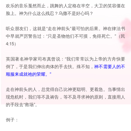
欢乐的音乐戛然而止，跳舞的人定格在半空，大卫的笑容僵在
脸上。神为什么这么残忍？乌撒不是好心吗？
听众朋友们，这就是“走在神前头”最可怕的后果。神在律法书
中早就严厉警告过：“只是圣物他们不可摸，免得死亡。”（民
4:15）
英国著名神学家司布真曾说：“我们常常以为上帝的方舟快要
倒了，于是我们伸出肉体的手去扶。殊不知，
神不需要人的不
顺服来成就祂的荣耀。”
走在神前头的人，总觉得自己比神更聪明、更着急。当事情出
现危机时，我们等不及祷告，等不及寻求神的原则，直接用人
的手段去“救场”。
例子：