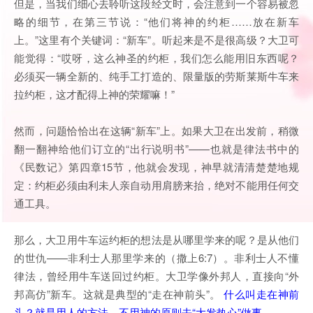
但是，当我们细心去聆听这段经文时，会注意到一个容易被忽
略的细节，在第三节说：“他们将神的约柜……放在新车
上。”这里有个关键词：“新车”。听起来是不是很高级？大卫可
能觉得：“哎呀，这么神圣的约柜，我们怎么能用旧东西呢？
必须买一辆全新的、纯手工打造的、限量版的劳斯莱斯牛车来
拉约柜，这才配得上神的荣耀嘛！”
然而，问题恰恰出在这辆“新车”上。如果大卫在出发前，稍微
翻一翻神给他们订立的“出行说明书”——也就是律法书中的
《民数记》第四章15节，他就会发现，神早就清清楚楚地规
定：约柜必须由利未人亲自动用肩膀来抬，绝对不能用任何交
通工具。
那么，大卫用牛车运约柜的想法是从哪里学来的呢？是从他们
的世仇——非利士人那里学来的（撒上6:7）。非利士人不懂
律法，曾经用牛车送回过约柜。大卫学像外邦人，直接向“外
邦高仿”新车。这就是典型的“走在神前头”。
什么叫走在神前
头？就是用人的方法，不用神的原则去“大发热心”做事。