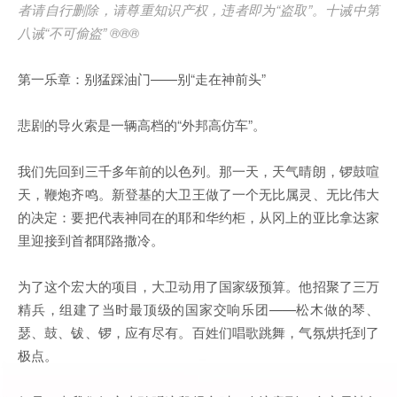
者请自行删除，请尊重知识产权，违者即为“盗取”。十诫中第
八诫“不可偷盗” ®®®
第一乐章：别猛踩油门——别“走在神前头”
悲剧的导火索是一辆高档的“外邦高仿车”。
我们先回到三千多年前的以色列。那一天，天气晴朗，锣鼓喧
天，鞭炮齐鸣。新登基的大卫王做了一个无比属灵、无比伟大
的决定：要把代表神同在的耶和华约柜，从冈上的亚比拿达家
里迎接到首都耶路撒冷。
为了这个宏大的项目，大卫动用了国家级预算。他招聚了三万
精兵，组建了当时最顶级的国家交响乐团——松木做的琴、
瑟、鼓、钹、锣，应有尽有。百姓们唱歌跳舞，气氛烘托到了
极点。