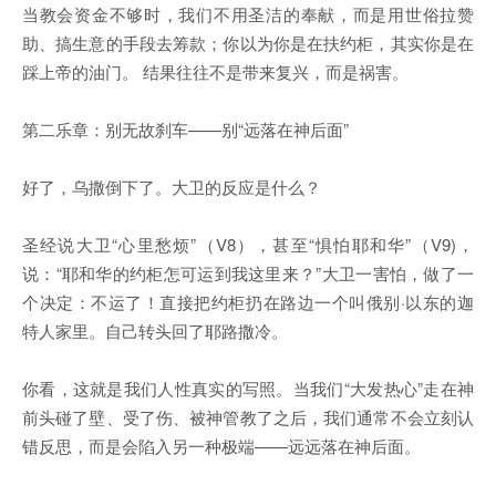
当教会资金不够时，我们不用圣洁的奉献，而是用世俗拉赞
助、搞生意的手段去筹款；你以为你是在扶约柜，其实你是在
踩上帝的油门。 结果往往不是带来复兴，而是祸害。
第二乐章：别无故刹车——别“远落在神后面”
好了，乌撒倒下了。大卫的反应是什么？
圣经说大卫“心里愁烦”（V8），甚至“惧怕耶和华”（V9)，
说：“耶和华的约柜怎可运到我这里来？”大卫一害怕，做了一
个决定：不运了！直接把约柜扔在路边一个叫俄别·以东的迦
特人家里。自己转头回了耶路撒冷。
你看，这就是我们人性真实的写照。当我们“大发热心”走在神
前头碰了壁、受了伤、被神管教了之后，我们通常不会立刻认
错反思，而是会陷入另一种极端——远远落在神后面。