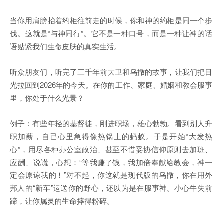
当你用肩膀抬着约柜往前走的时候，你和神的约柜是同一个步
伐。这就是“与神同行”。它不是一种口号，而是一种让神的话
语贴紧我们生命皮肤的真实生活。
听众朋友们，听完了三千年前大卫和乌撒的故事，让我们把目
光拉回到2026年的今天。在你的工作、家庭、婚姻和教会服事
里，你处于什么光景？
例子：有些年轻的基督徒，刚进职场，雄心勃勃。看到别人升
职加薪，自己心里急得像热锅上的蚂蚁。于是开始“大发热
心”，用尽各种办公室政治、甚至不惜妥协信仰原则去加班、
应酬、说谎，心想：“等我赚了钱，我加倍奉献给教会，神一
定会原谅我的！”对不起，你这就是现代版的乌撒，你在用外
邦人的“新车”运送你的野心，还以为是在服事神。小心牛失前
蹄，让你属灵的生命摔得粉碎。