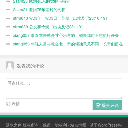
2sam23 俄别·以东的觉醒与福分
2sam21 迎回75年尘封的约柜
strm640 安息年、安息日、节期（出埃及记23:10-19）
strm639 公义和怜悯（出埃及记23:1-9）
xiang057 事奉本来就是甘心乐意的，如果临时不想执行任务，
随时可以缺席，何必太认真？又不是上班！
xiang056 年轻人常与教会老一辈的领袖意见不同，长辈们留在
教会是否阻碍了教会新的发展？
发表我的评论
表情
提交评论
活水之声
版权所有，保留一切权利 ·
站点地图
· 基于WordPress构