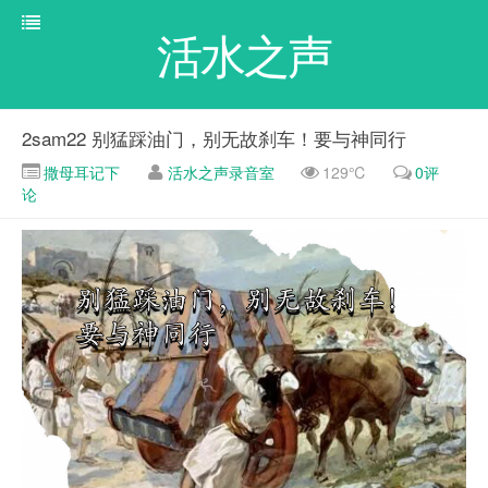
活水之声
2sam22 别猛踩油门，别无故刹车！要与神同行
撒母耳记下
活水之声录音室
129℃
0评
论