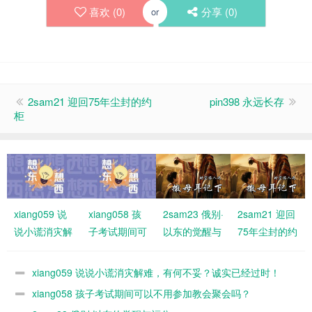
喜欢 (
0
)
分享 (
0
)
or
2sam21 迎回75年尘封的约
pin398 永远长存
柜
xiang059 说
xiang058 孩
2sam23 俄别·
2sam21 迎回
说小谎消灾解
子考试期间可
以东的觉醒与
75年尘封的约
难，有何不
以不用参加教
福分
柜
妥？诚实已经
会聚会吗？
xiang059 说说小谎消灾解难，有何不妥？诚实已经过时！
过时！
xiang058 孩子考试期间可以不用参加教会聚会吗？