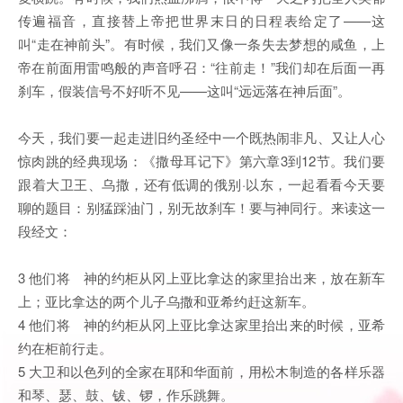
传遍福音，直接替上帝把世界末日的日程表给定了——这
叫“走在神前头”。有时候，我们又像一条失去梦想的咸鱼，上
帝在前面用雷鸣般的声音呼召：“往前走！”我们却在后面一再
刹车，假装信号不好听不见——这叫“远远落在神后面”。
今天，我们要一起走进旧约圣经中一个既热闹非凡、又让人心
惊肉跳的经典现场：《撒母耳记下》第六章3到12节。我们要
跟着大卫王、乌撒，还有低调的俄别·以东，一起看看今天要
聊的题目：别猛踩油门，别无故刹车！要与神同行。来读这一
段经文：
3 他们将 神的约柜从冈上亚比拿达的家里抬出来，放在新车
上；亚比拿达的两个儿子乌撒和亚希约赶这新车。
4 他们将 神的约柜从冈上亚比拿达家里抬出来的时候，亚希
约在柜前行走。
5 大卫和以色列的全家在耶和华面前，用松木制造的各样乐器
和琴、瑟、鼓、钹、锣，作乐跳舞。