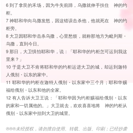
6 到了拿艮的禾场，因为牛失前蹄，乌撒就伸手扶住 神的约
柜。
7 神耶和华向乌撒发怒，因这错误击杀他，他就死在 神的约
柜旁。
8 大卫因耶和华击杀乌撒，心里愁烦，就称那地方为毗列斯・
乌撒，直到今日。
9 那日，大卫惧怕耶和华，说：「耶和华的约柜怎可运到我这
里来？」
10 于是大卫不肯将耶和华的约柜运进大卫的城，却运到迦特
人俄别・以东的家中。
11 耶和华的约柜在迦特人俄别・以东家中三个月；耶和华赐
福给俄别・以东和他的全家。
12 有人告诉大卫王说：「耶和华因为约柜赐福给俄别・以东
的家和一切属他的。」大卫就去，欢欢喜喜地将 神的约柜从
俄别・以东家中抬到大卫的城里。
®®®未经授权，请勿擅自使用、转载、出版、印刷；已经抄袭