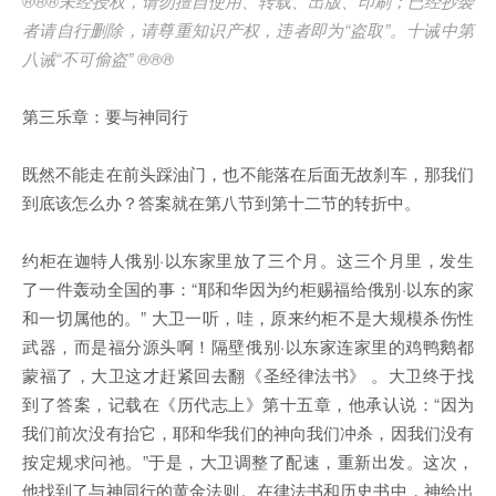
®®®未经授权，请勿擅自使用、转载、出版、印刷；已经抄袭
者请自行删除，请尊重知识产权，违者即为“盗取”。十诫中第
八诫“不可偷盗” ®®®
第三乐章：要与神同行
既然不能走在前头踩油门，也不能落在后面无故刹车，那我们
到底该怎么办？答案就在第八节到第十二节的转折中。
约柜在迦特人俄别·以东家里放了三个月。这三个月里，发生
了一件轰动全国的事：“耶和华因为约柜赐福给俄别·以东的家
和一切属他的。” 大卫一听，哇，原来约柜不是大规模杀伤性
武器，而是福分源头啊！隔壁俄别·以东家连家里的鸡鸭鹅都
蒙福了，大卫这才赶紧回去翻《圣经律法书》 。大卫终于找
到了答案，记载在《历代志上》第十五章，他承认说：“因为
我们前次没有抬它，耶和华我们的神向我们冲杀，因我们没有
按定规求问祂。”于是，大卫调整了配速，重新出发。这次，
他找到了与神同行的黄金法则。在律法书和历史书中，神给出