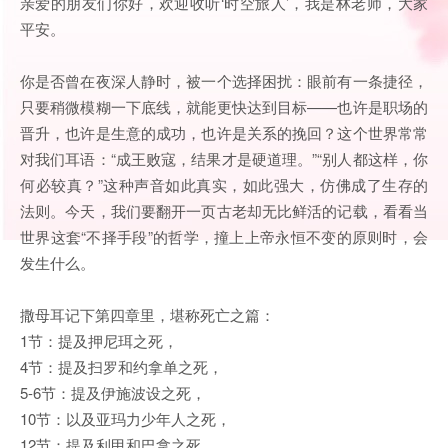
亲爱的朋友们你好，欢迎收听‘时空旅人’，我是林老师，大家
平安。
你是否曾在夜深人静时，被一个选择困扰：眼前有一条捷径，
只要稍微模糊一下底线，就能更快达到目标——也许是职场的
晋升，也许是生意的成功，也许是关系的挽回？这个世界常常
对我们耳语：“成王败寇，结果才是硬道理。”“别人都这样，你
何必较真？”这种声音如此真实，如此强大，仿佛成了生存的
法则。今天，我们要翻开一页古老却无比鲜活的记载，看看当
世界这套“不择手段”的哲学，撞上上帝永恒不变的原则时，会
发生什么。
撒母耳记下第四章里，堪称死亡之篇：
1节：提及押尼珥之死，
4节：提及扫罗和约拿单之死，
5-6节：提及伊施波设之死，
10节：以及亚玛力少年人之死，
12节：提及利甲和巴拿之死。