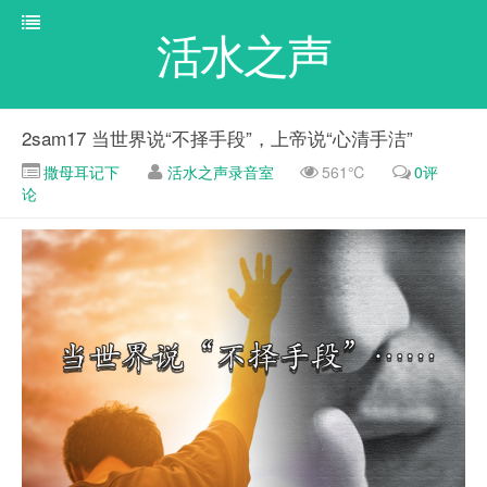
活水之声
2sam17 当世界说“不择手段”，上帝说“心清手洁”
撒母耳记下
活水之声录音室
561℃
0评
论