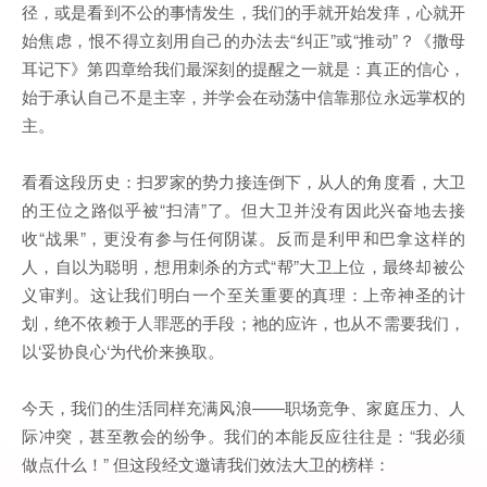
径，或是看到不公的事情发生，我们的手就开始发痒，心就开
始焦虑，恨不得立刻用自己的办法去“纠正”或“推动”？《撒母
耳记下》第四章给我们最深刻的提醒之一就是：真正的信心，
始于承认自己不是主宰，并学会在动荡中信靠那位永远掌权的
主。
看看这段历史：扫罗家的势力接连倒下，从人的角度看，大卫
的王位之路似乎被“扫清”了。但大卫并没有因此兴奋地去接
收“战果”，更没有参与任何阴谋。反而是利甲和巴拿这样的
人，自以为聪明，想用刺杀的方式“帮”大卫上位，最终却被公
义审判。这让我们明白一个至关重要的真理：上帝神圣的计
划，绝不依赖于人罪恶的手段；祂的应许，也从不需要我们，
以‘妥协良心‘为代价来换取。
今天，我们的生活同样充满风浪——职场竞争、家庭压力、人
际冲突，甚至教会的纷争。我们的本能反应往往是：“我必须
做点什么！” 但这段经文邀请我们效法大卫的榜样：