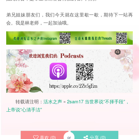
弟兄姐妹朋友们，我们今天就在这里歇一歇，期待下一站再
会。我是林老师，一起加油哦。
转载请注明：
活水之声
»
2sam17 当世界说“不择手段”，
上帝说“心清手洁”
喜欢 (
0
)
分享 (
0
)
or