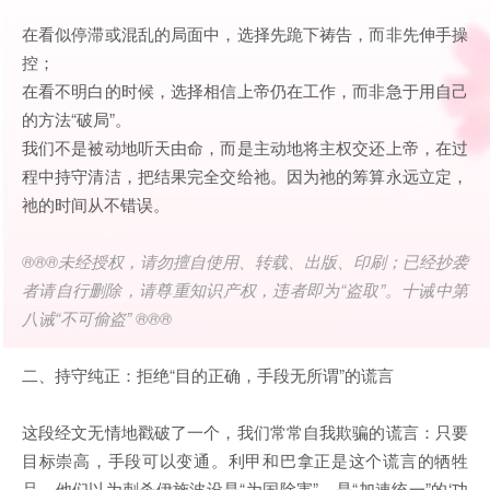
在看似停滞或混乱的局面中，选择先跪下祷告，而非先伸手操
控；
在看不明白的时候，选择相信上帝仍在工作，而非急于用自己
的方法“破局”。
我们不是被动地听天由命，而是主动地将主权交还上帝，在过
程中持守清洁，把结果完全交给祂。因为祂的筹算永远立定，
祂的时间从不错误。
®®®未经授权，请勿擅自使用、转载、出版、印刷；已经抄袭
者请自行删除，请尊重知识产权，违者即为“盗取”。十诫中第
八诫“不可偷盗” ®®®
二、持守纯正：拒绝“目的正确，手段无所谓”的谎言
这段经文无情地戳破了一个，我们常常自我欺骗的谎言：只要
目标崇高，手段可以变通。利甲和巴拿正是这个谎言的牺牲
品。他们以为刺杀伊施波设是“为国除害”，是“加速统一”的‘功