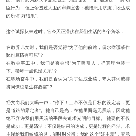
臣行为‘，但上帝透过大卫的审判宣告：祂憎恶用肮脏手段达成
的所谓“好结果”。
这个试探从未过时，它今天正潜伏在我们生活的各个角落：
在教养儿女时，我们是否觉得“为了他的前途，偶尔撒谎或作
弊也算情有可原”？
在教会事工中，我们是否会想“为了吸引人，把真理包装一
下、稀释一点也没关系”？
在职场奋斗中，我们是否认为“为了达成业绩，夸大其词或排
挤同僚也是生存必需”？
经文向我们大喝一声：“停下！上帝不仅是目标的设定者，更
是道路的界定者”。祂自己是光，在祂里面毫无黑暗，因此祂
绝不容许我们用黑暗的手段去追求光明的目标。 祂要的不仅
是成功，更是清洁；不仅是结果的达成，更是过程的圣洁。求
主赐给我们敏锐的灵，能时时分辨：我的这个“好主意”，究竟