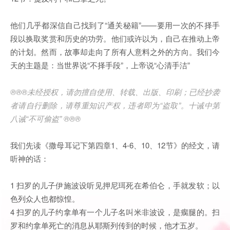
他们几乎都深信自己找到了“通关秘籍”——要用一次的不择手
段以换取奖赏和历史的功劳。他们或许以为，自己在推动上帝
的计划。然而，故事却走向了所有人意料之外的方向。我们今
天的主题是：当世界说“不择手段”，上帝说“心清手洁”
®®®未经授权，请勿擅自使用、转载、出版、印刷；已经抄袭
者请自行删除，请尊重知识产权，违者即为“盗取”。十诫中第
八诫“不可偷盗” ®®®
我们先读《撒母耳记下第四章1、4-6、10、12节》的经文，请
听神的话：
1 扫罗的儿子伊施波设听见押尼珥死在希伯仑，手就发软；以
色列众人也都惊惶。
4 扫罗的儿子约拿单有一个儿子名叫米非波设，是瘸腿的。扫
罗和约拿单死亡的消息从耶斯列传到的时候，他才五岁。