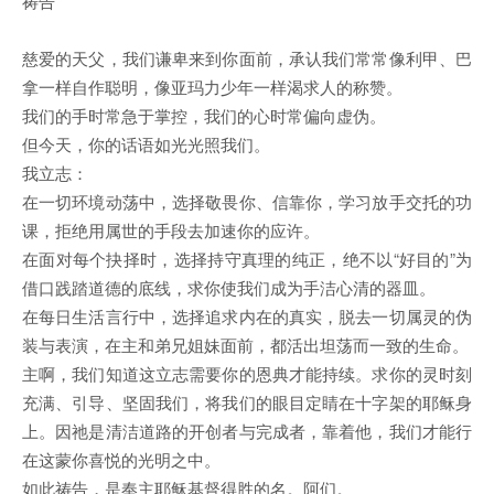
祷告
慈爱的天父，我们谦卑来到你面前，承认我们常常像利甲、巴
拿一样自作聪明，像亚玛力少年一样渴求人的称赞。
我们的手时常急于掌控，我们的心时常偏向虚伪。
但今天，你的话语如光光照我们。
我立志：
在一切环境动荡中，选择敬畏你、信靠你，学习放手交托的功
课，拒绝用属世的手段去加速你的应许。
在面对每个抉择时，选择持守真理的纯正，绝不以“好目的”为
借口践踏道德的底线，求你使我们成为手洁心清的器皿。
在每日生活言行中，选择追求内在的真实，脱去一切属灵的伪
装与表演，在主和弟兄姐妹面前，都活出坦荡而一致的生命。
主啊，我们知道这立志需要你的恩典才能持续。求你的灵时刻
充满、引导、坚固我们，将我们的眼目定睛在十字架的耶稣身
上。因祂是清洁道路的开创者与完成者，靠着他，我们才能行
在这蒙你喜悦的光明之中。
如此祷告，是奉主耶稣基督得胜的名。阿们。