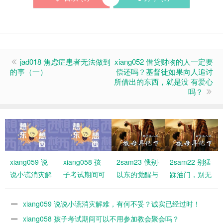
jad018 焦虑症患者无法做到
xiang052 借贷财物的人一定要
的事（一）
偿还吗？基督徒如果向人追讨
所借出的东西，就是没 有爱心
吗？
xiang059 说
xiang058 孩
2sam23 俄别·
2sam22 别猛
说小谎消灾解
子考试期间可
以东的觉醒与
踩油门，别无
难，有何不
以不用参加教
福分
故刹车！要与
妥？诚实已经
会聚会吗？
神同行
xiang059 说说小谎消灾解难，有何不妥？诚实已经过时！
过时！
xiang058 孩子考试期间可以不用参加教会聚会吗？