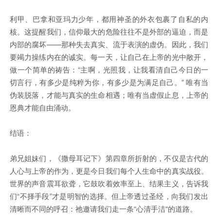
利甲、巴拿和亚玛力少年，都用神圣的外衣包裹了自私的内
核。这提醒我们，信仰最大的危险往往不是外部的逼迫，而是
内部的腐坏——那种失去真实、流于表演的虚伪。因此，我们
要竭力操练内在的诚实。每一天，让自己在上帝的光中敞开，
做一个简单的祷告：“主啊，光照我，让我看清自己今日的一
切言行，有多少是纯粹为你，有多少是为满足自己。” 唯有当
伪装脱落，才能与真实的生命相遇；唯有当虚假止息，上帝的
恩典才能自由涌动。
结语：
弟兄姐妹们，《撒母耳记下》第四章所折射的，不仅是古代的
人心与上帝的作为，更是今日我们每个人生命中的真实战役。
世界的声音震耳欲聋，它鼓吹着效率至上、结果主义，告诉我
们“不择手段”才是明智的选择。但上帝透过圣经，向我们发出
清晰而不同的呼召：祂邀请我们走一条“心清手洁“的道路。