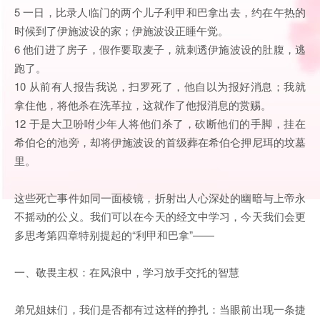
5 一日，比录人临门的两个儿子利甲和巴拿出去，约在午热的
时候到了伊施波设的家；伊施波设正睡午觉。
6 他们进了房子，假作要取麦子，就刺透伊施波设的肚腹，逃
跑了。
10 从前有人报告我说，扫罗死了，他自以为报好消息；我就
拿住他，将他杀在洗革拉，这就作了他报消息的赏赐。
12 于是大卫吩咐少年人将他们杀了，砍断他们的手脚，挂在
希伯仑的池旁，却将伊施波设的首级葬在希伯仑押尼珥的坟墓
里。
这些死亡事件如同一面棱镜，折射出人心深处的幽暗与上帝永
不摇动的公义。我们可以在今天的经文中学习，今天我们会更
多思考第四章特别提起的“利甲和巴拿”——
一、敬畏主权：在风浪中，学习放手交托的智慧
弟兄姐妹们，我们是否都有过这样的挣扎：当眼前出现一条捷