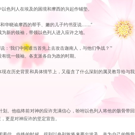
中以色列人在埃及的困境和摩西的兴起作铺垫。
耶和华晓谕摩西的帮手、嫩的儿子约书亚说……”
成为新的领袖，带领以色列人进入应许之地。
华说：‘我们中间谁当首先上去攻击迦南人，与他们争战？’”
没有统一领袖、各支派各自为政的时期。
何体现在历史背景和具体情节上，又蕴含了什么深刻的属灵教导给与我
计划。他临终前对神的应许充满信心，吩咐以色列人将他的骸骨带回
结束，更是对神应许的坚定宣告。
约瑟因着信，临终的时候，提到以色列族将来要出埃及，并为自己的骸骨