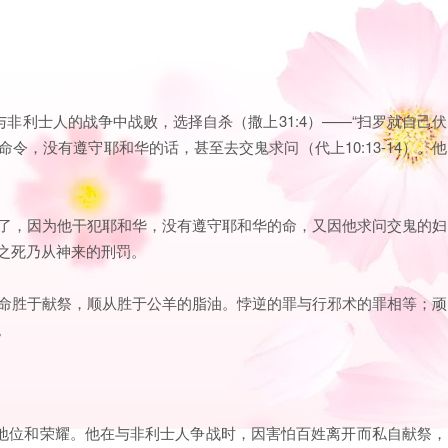
非利士人的战争中战败，选择自杀（撒上31:4）——“扫罗就自己伏
令，没有遵守耶和华的话，甚至去交鬼求问（代上10:13-14）。他
扫罗死了，因为他干犯耶和华，没有遵守耶和华的命，又因他求问交鬼的妇
之死乃从神来的刑罚。
—“听命胜于献祭，顺从胜于公羊的脂油。悖逆的罪与行邪术的罪相等；顽
。
的地位和荣耀。他在与非利士人争战时，因害怕百姓离开而私自献祭，