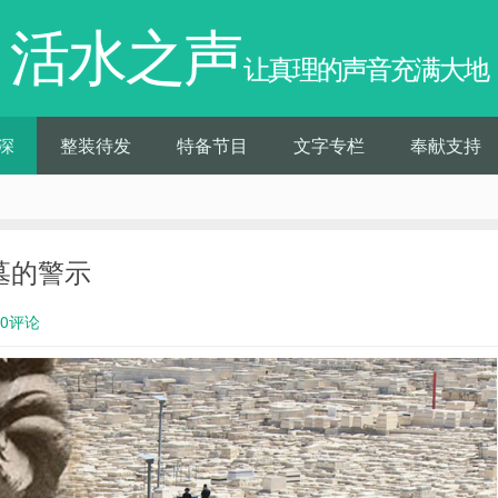
活水之声
让真理的声音充满大地
深
整装待发
特备节目
文字专栏
奉献支持
墓的警示
0评论