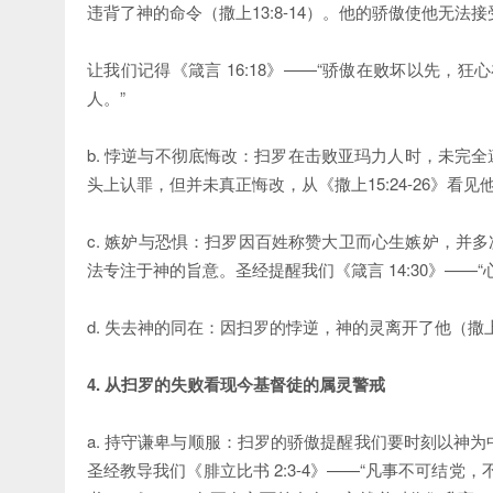
违背了神的命令（撒上13:8-14）。他的骄傲使他无法
让我们记得《箴言 16:18》——“骄傲在败坏以先，狂
人。”
b. 悖逆与不彻底悔改：扫罗在击败亚玛力人时，未完全
头上认罪，但并未真正悔改，从《撒上15:24-26》看
c. 嫉妒与恐惧：扫罗因百姓称赞大卫而心生嫉妒，并多
法专注于神的旨意。圣经提醒我们《箴言 14:30》—
d. 失去神的同在：因扫罗的悖逆，神的灵离开了他（撒
4. 从扫罗的失败看现今基督徒的属灵警戒
a. 持守谦卑与顺服：扫罗的骄傲提醒我们要时刻以神
圣经教导我们《腓立比书 2:3-4》——“凡事不可结