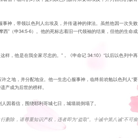
服事神，带领以色列人出埃及，并传递神的律法。虽然他因一次失败
西”（申34:5-6）。他的死标志着旧一代领袖的结束，但他的生命成
这样，他是在我全家尽忠的。”，《申命记 34:10》“以后以色列中再
应许之地，并分配地业。他一生忠心服事神，临终前劝勉以色列人“要
信仰遗产成为后世的榜样。
以色列人因着信，围绕耶利哥城七日，城墙就倒塌了。
自行删除，请尊重知识产权，违者即为
“
盗取
”
。十诫中第八诫
“
不可偷