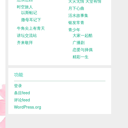
天灾无情 天堂有情
时空旅人
月下心曲
以斯帖记
活水故事集
撒母耳记下
银发常青
牛角尖上有青天
青少年
讲坛交流站
大家一起酷
齐来敬拜
广播剧
恋爱与择偶
精彩一生
功能
登录
条目feed
评论feed
WordPress.org