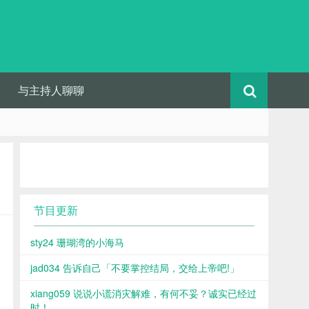
与主持人聊聊
节目更新
sty24 珊瑚湾的小海马
jad034 告诉自己「不要掌控结局，交给上帝吧!」
xiang059 说说小谎消灾解难，有何不妥？诚实已经过
时！