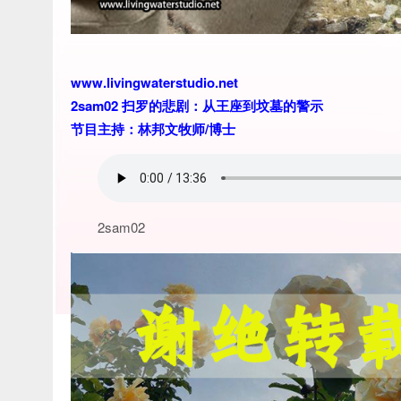
www.livingwaterstudio.net
2sam02 扫罗的悲剧：从王座到坟墓的警示
节目主持：林邦文牧师/博士
2sam02