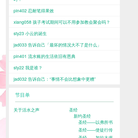
pin402 忍耐笔得果效
xiang058 孩子考试期间可以不用参加教会聚会吗？
sty23 小云的诞生
jad033 告诉自己「最坏的情况大不了是什么」
pin401 流水账的生活依旧有恩典
sty22 我是谁？
jad032 告诉自己：“事情不会比想象中更糟”
节目单
关于活水之声
圣经
新约圣经
圣经——以弗所书
圣经——使徒行传
圣经——加拉太书