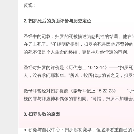
反观：
2. 扫罗死后的负面评价与历史定位
圣经中的记载：扫罗的死被描述为悲剧性的结局。他在与
在刀上死了。”圣经明确提到，扫罗的死是因他违背神的命
的死不仅是个人生命的终结，更是神对他悖逆的审判。
圣经对扫罗的评价是《历代志上 10:13-14》——“
人，没有求问耶和华。”所以，按历代志编者之见，扫罗
撒母耳曾经对扫罗提醒《撒母耳记上 15:22-23》—
梗的罪与拜虚神和偶像的罪相同。”可惜，扫罗不加理会
3. 扫罗失败的原因
a. 骄傲与自我中心：扫罗起初谦卑，但逐渐看重自己