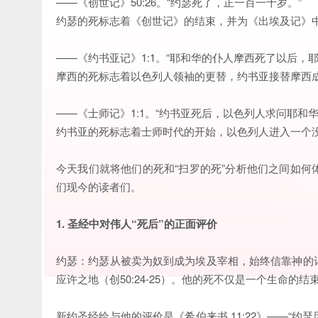
——《创世记》50:26。“约瑟死了，正一百一十岁。”
约瑟的死标志着《创世记》的结束，并为《出埃及记》
——《约书亚记》1:1。“耶和华的仆人摩西死了以后，
摩西的死标志着以色列人领袖的更替，约书亚接替摩西
——《士师记》1:1。“约书亚死后，以色列人求问耶和
约书亚的死标志着士师时代的开始，以色列人进入一个
今天我们就将他们的死和“扫罗的死”分析他们之间如
们现今的读者们。
1. 圣经中对伟人“死后”的正面评价
约瑟：约瑟从被卖为奴到成为埃及宰相，始终信靠神的
应许之地（创50:24-25）。他的死不仅是一个生命的
新约圣经给与他的评价是《希伯来书 11:22》——“