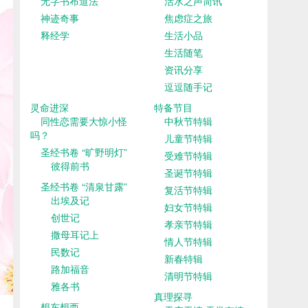
无字书布道法
活水之声简讯
神迹奇事
焦虑症之旅
释经学
生活小品
生活随笔
资讯分享
逗逗随手记
灵命进深
特备节目
同性恋需要大惊小怪
中秋节特辑
吗？
儿童节特辑
圣经书卷 “旷野明灯”
受难节特辑
彼得前书
圣诞节特辑
圣经书卷 “清泉甘露”
复活节特辑
出埃及记
妇女节特辑
创世记
孝亲节特辑
撒母耳记上
情人节特辑
民数记
新春特辑
路加福音
清明节特辑
雅各书
真理探寻
想东想西