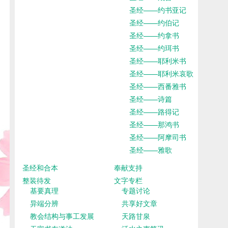
圣经——约书亚记
圣经——约伯记
圣经——约拿书
圣经——约珥书
圣经——耶利米书
圣经——耶利米哀歌
圣经——西番雅书
圣经——诗篇
圣经——路得记
圣经——那鸿书
圣经——阿摩司书
圣经——雅歌
圣经和合本
奉献支持
整装待发
文字专栏
基要真理
专题讨论
异端分辨
共享好文章
教会结构与事工发展
天路甘泉