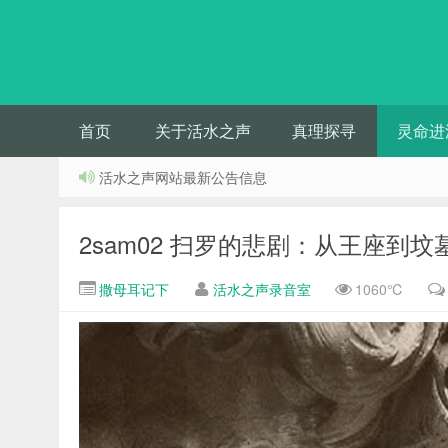
首页
关于活水之声
真理探寻
灵命进
活水之声网站最新公告信息
2sam02 扫罗的悲剧：从王座到坟
撒母耳记下
活水之声录音室
1060℃