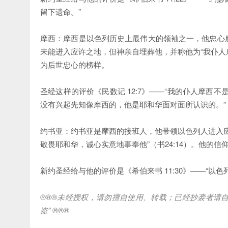
留下遗命。”
摩西：摩西是以色列历史上最伟大的领袖之一，他忠心
未能进入应许之地，但神亲自埋葬他，并称他为“我仆人摩
为后世忠心的榜样。
圣经这样的评价《民数记 12:7》——“我的仆人摩西不是
没有兴起先知像摩西的，他是耶和华面对面所认识的。”
约书亚：约书亚是摩西的接班人，他带领以色列人进入
敬畏耶和华，诚心实意地事奉他”（书24:14）。他的
新约圣经给与他的评价是《希伯来书 11:30》——“
®®®
未经授权，请勿擅自使用、转载；已经抄袭者请
盗
” ®®®