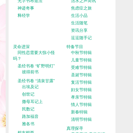
无字书布道法
活水之声简讯
神迹奇事
焦虑症之旅
释经学
生活小品
生活随笔
资讯分享
逗逗随手记
灵命进深
特备节目
同性恋需要大惊小怪
中秋节特辑
吗？
儿童节特辑
圣经书卷 “旷野明灯”
受难节特辑
彼得前书
圣诞节特辑
圣经书卷 “清泉甘露”
复活节特辑
出埃及记
妇女节特辑
创世记
孝亲节特辑
撒母耳记上
情人节特辑
民数记
新春特辑
路加福音
清明节特辑
雅各书
真理探寻
想东想西