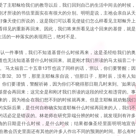
受了主耶稣给我们的教导以后，我们回到自己的生活中间去的时候，
刚才所读的书信里面实在有很大的分别。明明是说，主祂会亲自从天
好像天使们所说的，这是我们可以看见使徒们怎么样看见主耶稣升上
看得见的重新再回来。因此，我们将来所看见这个回来的基督，就是
生活的一种落实的表现而已，绝对不是。
承认一件事情，我们不知道基督什么时候再来，这是圣经给我们的奥
道也无法知道基督什么时候回来。就是刚才我们所读的马太福音二十
。’马太福音二十五章13节也说了同样的话，‘所以，你们要警醒；因
章32、33 节，那里主耶稣亲自说，‘但那日子，那时辰，没有人知
。你们要谨慎，警醒祈祷，因为你们不晓得那日期几时来到。’如果说
基督会再回来；这完全是和刚才我们所读的这段的经文相违背的。事
来的，因为祂会在我们想不到的时候就再来。但是主耶稣就劝勉我们
的实际后果，是任何自称确实知道耶稣什么时候再回来的人，我们不
的话必定是错误的。林老师在研究异端分辨的时候，就发现到有许多
确的日期是什么时候，是什么时候；结果都像圣经里面明明地宣告
。在教会历史里面还有其他的许多人作出不同的预测的时间。那么有时