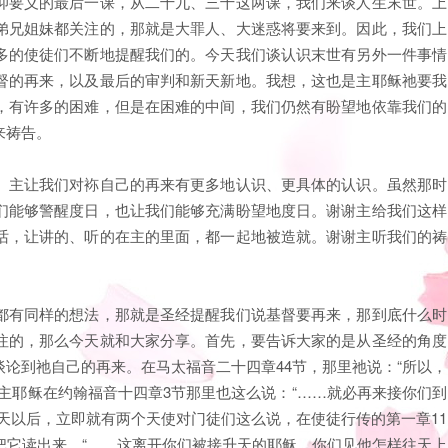
仰要义的最后一课，从二十九、三十这两课，我们来谈人生末世。上
弟兄姐妹都关注的，那就是大罪人、大迷惑将要来到。因此，我们上
多的使徒们不断地提醒我们的。今天我们谈认识末世有另外一件事情
督的再来，以及最后的审判和新天新地。我想，这也是主耶稣祂要我
，有许多的困难，但是在困难的中间，我们仍然有盼望地依靠我们的
来祷告。
。主让我们对袮自己的再来有更多地认识、更具体的认识。虽然那时
们能够警醒度日，也让我们能够充满盼望地度日。谢谢主给我们这样
话，让讲的、听的在主的里面，都一起地被造就。谢谢主听我们的祷
都有同样的想法，那就是圣经提醒我们说基督要再来，那到底什么时
注的，那么今天就和大家分享。首先，要告诉大家的是从圣经的角度
论到祂自己的再来。在马太福音二十四章44节，那里祂说：“所以，
主耶稣在约翰福音十四章3节那里也这么说：“……就必再来接你们到
天以后，立即就有两个天使对门徒们这么说，在使徒行传的第一章11
把它读出来，“……这离开你们被接升天的耶稣，你们见他怎样往天上