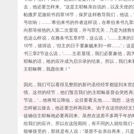
去，他还要怎样来。”这是主耶稣亲自说的，以及天使
帖撒罗尼迦前书四章16节，保罗这样教导我们，他说，
号吹响；……’希伯来书的作者这样说，在希伯来书九章
向那等候他的人第二次显现，并与罪无关，乃是为拯救
也这么样说，在雅各书五章8节，这么说，‘……主来的
10节，彼得说，‘但主的日子要象贼来到一样……’；
书三章2节这么说，‘……主若显现，我们必要象他，因
耶稣的话，祂的应许成为启示录的结束。所以，我们来看
主耶稣啊，我愿你来！”
因此，我们可以看得见整部的新约圣经经常都提到末世
情。这些的经节，他们预言我们的主耶稣基督会突然再
节说，‘…他将驾云降临，众目要看见他……’我想，这
怎样被云接去，他还要怎样再回来。’由于在这些的经
徒确信主耶稣祂必要再回来。虽然在这差不多两千年的
给我们的应许。所以在这段期间，有不同的人就给我们
能够接受的，那就是有人说：“基督不会亲自再来，只