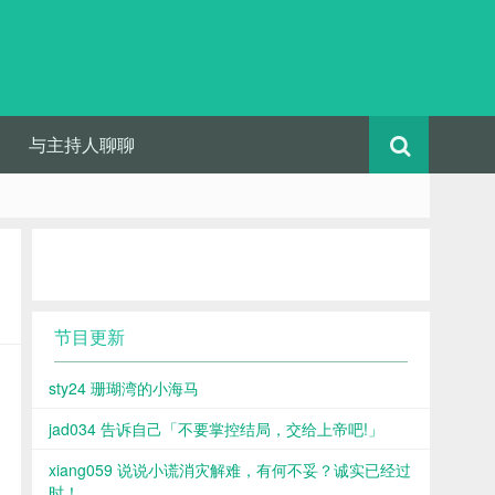
与主持人聊聊
节目更新
sty24 珊瑚湾的小海马
jad034 告诉自己「不要掌控结局，交给上帝吧!」
xiang059 说说小谎消灾解难，有何不妥？诚实已经过
时！