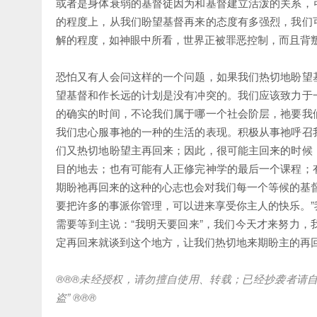
或者是身体衰弱的基督徒因为和基督建立活泼的关系，
的程度上，从我们盼望基督再来的态度有多强烈，我们
解的程度，如神眼中所看，世界正被罪恶控制，而且背
恐怕又有人会问这样的一个问题，如果我们热切地盼望
望基督和作长远的计划是没有冲突的。我们应该致力于
的确实的时间，不论我们属于哪一个社会阶层，祂要我
我们忠心服事祂的一种的生活的表现。积极从事祂呼召
们又热切地盼望主再回来；因此，很可能主回来的时候
目的地去；也有可能有人正修完神学的最后一个课程；
期盼祂再回来的这种的心志也会对我们每一个等候的基
要把许多的事派你管理，可以进来享受你主人的快乐。
需要等到主说：“我明天要回来”，我们今天才来努力
定再回来就谈到这个地方，让我们热切地来期盼主的再
®®®
未经授权，请勿擅自使用、转载；已经抄袭者请
盗
” ®®®