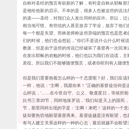
自称对圣经的预言有崭新的了解，有时是自称从耶稣那
是祂给他新的启示。不幸的是，很多人也被这些的说法
的道——圣经，对我们众人发出同样的应许。所以，过
相当地可惜。有些信的人甚至放弃了学业，放弃了他们
每一个都是失望。而林老师称这些异端的预言也是恶者
们的时候，他们也会想起，“你们不是说什么什么时候
教派，但是由于这些的传说已经破坏了基督再一次回来
在发出耶稣的劝勉的时候，他们也以为我们在说谎，主
差役。所以我们不能够随便预言，或者你听到有人随便
但是我们需要抱着怎么样的一个态度呢？好，我们应该
一样，他说：“主啊，我愿你来！”正确的基督徒信仰是
么样说，‘……在今世自守、公义、敬虔度日，等候所盼
比书三章20节，同样地保罗说，‘我们却是天上的国民
节，那里同样出现的字是：‘主啊！来吧！’这样的一个
徒却要热切地盼望基督再来。基督徒越是没有盼望，也
有与人建立关系这样的一种的心志，最后就越不会盼望