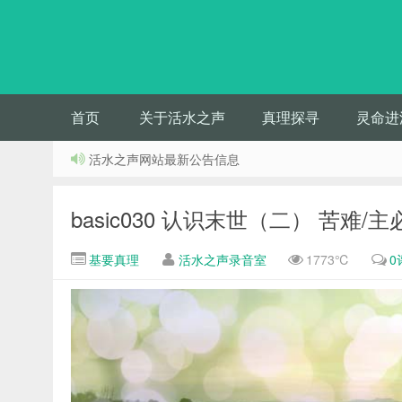
首页
关于活水之声
真理探寻
灵命进
活水之声网站最新公告信息
basic030 认识末世（二） 苦难/
基要真理
活水之声录音室
1773℃
0