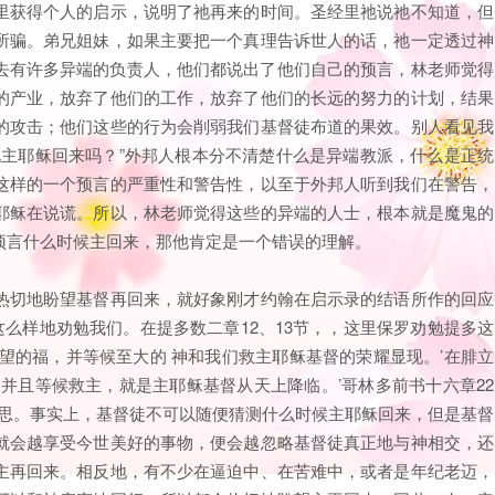
里获得个人的启示，说明了祂再来的时间。圣经里祂说祂不知道，但
所骗。弟兄姐妹，如果主要把一个真理告诉世人的话，祂一定透过神
去有许多异端的负责人，他们都说出了他们自己的预言，林老师觉得
的产业，放弃了他们的工作，放弃了他们的长远的努力的计划，结果
的攻击；他们这些的行为会削弱我们基督徒布道的果效。别人看见我
说主耶稣回来吗？”外邦人根本分不清楚什么是异端教派，什么是正统
这样的一个预言的严重性和警告性，以至于外邦人听到我们在警告，
耶稣在说谎。所以，林老师觉得这些的异端的人士，根本就是魔鬼的
预言什么时候主回来，那他肯定是一个错误的理解。
热切地盼望基督再回来，就好象刚才约翰在启示录的结语所作的回应
这么样地劝勉我们。在提多数二章12、13节，，这里保罗劝勉提多这
望的福，并等候至大的 神和我们救主耶稣基督的荣耀显现。’在腓立
，并且等候救主，就是主耶稣基督从天上降临。’哥林多前书十六章22
意思。事实上，基督徒不可以随便猜测什么时候主耶稣回来，但是基督
就会越享受今世美好的事物，便会越忽略基督徒真正地与神相交，还
主再回来。相反地，有不少在逼迫中、在苦难中，或者是年纪老迈，