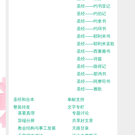
圣经——约书亚记
圣经——约伯记
圣经——约拿书
圣经——约珥书
圣经——耶利米书
圣经——耶利米哀歌
圣经——西番雅书
圣经——诗篇
圣经——路得记
圣经——那鸿书
圣经——阿摩司书
圣经——雅歌
圣经和合本
奉献支持
整装待发
文字专栏
基要真理
专题讨论
异端分辨
共享好文章
教会结构与事工发展
天路甘泉