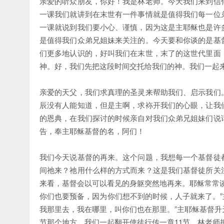
亲爱的听众朋友，你好！我是林老师。今天我们来到信
一课我们就讲到在末世有一件事情就是值得我们每一位
一课就说到我们要小心、谨慎，因为这是主耶稣也是许
是值得我们众弟兄姐妹来关注的。今天要和你谈的是基
们更多地认识的，好叫我们在末世，末了的这世代里面
神。好，我们先把这段时间交托给我们的神。我们一起
亲爱的天父，我们求真理的圣灵来帮助我们、启示我们
辰没有人能知道，但是主啊，求袮开我们的心眼，让我
的恩典，在我们探讨的时候亲自对我们众弟兄姐妹们说
告，奉主耶稣基督的名，阿们！
我们今天说基督的再来。这个问题，我想每一个基督徒
间祂来？祂用什么样的方式而来？这是我们基督徒所关
来看，基督会以可以看见的身躯突然地再来。耶稣常常谈
你们也要预备，因为你们想不到的时候，人子就来了。”
我那里去，我在哪里，叫你们也在那里。”主耶稣基督升
节那个地方，我们一起翻开使徒行传一章11节，林老师