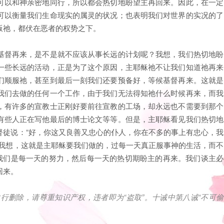
可以和神亲密地同行，所以都会热切地盼望主再回来。因此，在一定
可以衡量我们生命现实的属灵的状况；也表明我们对世界的实况的了
叛祂，都伏在恶者的权势之下。
基督再来，是不是就不应该从事长远的计划呢？我想，我们热切地盼
一些长远的活动，正是为了这个原因，主耶稣祂不让我们知道祂再来
们顺服祂，甚至到最后一刻我们还要预备好，等候基督再来。这就是
我们去做的任何一个工作，由于我们无法得知祂什么时候再来，而我
，有许多的宣教士正刚好要前往宣教的工场，却永远也不需要到那个
有些人正在写他最后的博士论文等等。但是，主耶稣看见我们热切地
督徒说：“好，你这又良善又忠心的仆人，你在不多的事上有忠心，我
”我想，这就是主耶稣要我们做的，过每一天真正服事神的生活，而不
，我们是每一天的努力，然后每一天的热切期盼主的再来。我们谈主必
回来。
自行删除，请尊重知识产权，违者即为
“
盗取
”
。十诫中第八诫
“
不可偷