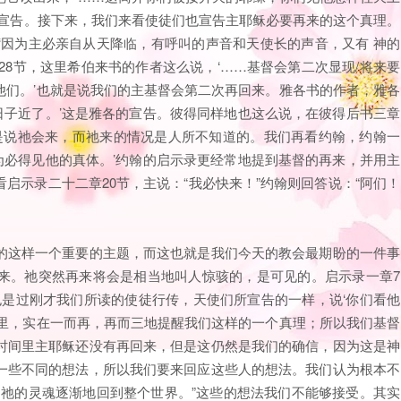
的宣告。接下来，我们来看使徒们也宣告主耶稣必要再来的这个真理。
‘因为主必亲自从天降临，有呼叫的声音和天使长的声音，又有 神的
28节，这里希伯来书的作者这么说，‘……基督会第二次显现/将来要
他们。’也就是说我们的主基督会第二次再回来。雅各书的作者，雅各
日子近了。’这是雅各的宣告。彼得同样地也这么说，在彼得后书三章
这是说祂会来，而祂来的情况是人所不知道的。我们再看约翰，约翰一
为必得见他的真体。’约翰的启示录更经常地提到基督的再来，并用主
启示录二十二章20节，主说：“我必快来！”约翰则回答说：“阿们！
的这样一个重要的主题，而这也就是我们今天的教会最期盼的一件事
来。祂突然再来将会是相当地叫人惊骇的，是可见的。启示录一章7
也是过刚才我们所读的使徒行传，天使们所宣告的一样，说‘你们看他
文里，实在一而再，再而三地提醒我们这样的一个真理；所以我们基督
时间里主耶稣还没有再回来，但是这仍然是我们的确信，因为这是神
一些不同的想法，所以我们要来回应这些人的想法。我们认为根本不
是祂的灵魂逐渐地回到整个世界。”这些的想法我们不能够接受。其实