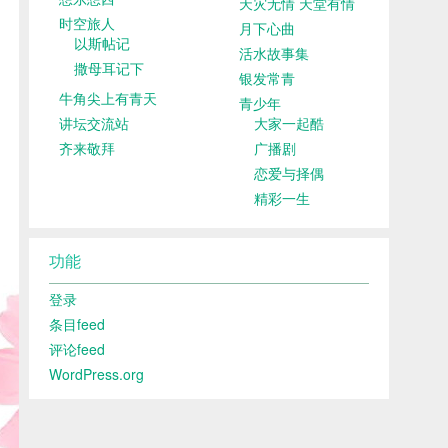
天灾无情 天堂有情
时空旅人
月下心曲
以斯帖记
活水故事集
撒母耳记下
银发常青
牛角尖上有青天
青少年
讲坛交流站
大家一起酷
齐来敬拜
广播剧
恋爱与择偶
精彩一生
功能
登录
条目feed
评论feed
WordPress.org