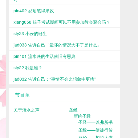
pin402 忍耐笔得果效
xiang058 孩子考试期间可以不用参加教会聚会吗？
sty23 小云的诞生
jad033 告诉自己「最坏的情况大不了是什么」
pin401 流水账的生活依旧有恩典
sty22 我是谁？
jad032 告诉自己：“事情不会比想象中更糟”
节目单
关于活水之声
圣经
新约圣经
圣经——以弗所书
圣经——使徒行传
圣经——加拉太书