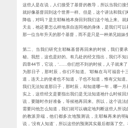
这些人是在说，人们接受了基督的教导，所以当我们接
就好像基督回到这个世界一样。但是，这个讲法和我们
降临，对吗？是主耶稣祂本身回到我们这个地上来。就
天去，祂还要怎么样地亲自连同祂的身体，是我们可以
那一位当年升天的那个基督，而不是只是一种弟兄姐妹
第二、当我们研究主耶稣基督再回来的时候，我们要
秘。我想，这也是好的。有几处的经文指出，我们不知
四章44节，它说，‘……你们想不到的时候，人子就来了
为那日子，那时辰，你们不知道。’耶稣在马可福音十三
道，连天上的使者也不知道，子也不知道，惟有父知道
我们无法知道那日子，那时辰，却知道哪一年，哪一月
实上，这些经文是要指出我们是无法知道祂什么时候回
说，要随时作好准备，等候祂再回来。所以，这个说法
需要问他怎么知道，我们就可以确定地判断这些人所说
的教派异端，他们都多次地预测说，主耶稣再来的明
说，‘没有人知道’，所以这些的预测其实最后都落了空