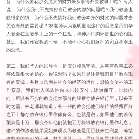
音，为什么要花那么庞大的财力来从事海外宣教事工呢？’有人
说，‘为什么我们不先搞好自己教会内部的问题呢？我们教会也
缺很多的钱，为什么不先搞好我们教会本身的财政的问题才去
关心海外的需要呢？’林老师认为很明显地这种的观念是我们华
人教会在宣教事工上的一个拦阻，和神那种胸怀普世的心相距
甚远。我们作宣教的时候，不能不小心我们这种的家庭和乡土
的观念。
第二，我们华人的民族性，是安分和保守的。从事宣教事工必
须依靠很大的信心，你说对吗？如果只是注意我们目前教会现
有的资源，并且自己困在社会的经济的运作，恐怕会使神的工
作窒息。我们华人民族性向来比较安分，比较保守，比较内
向，所以有不少的教会把大部分的经费存放在银行里，以备不
时之需。林老师就知道，有一些的教会把他们差传的经费百分
之五十都存放在银行里作储备金。也就是说，如果他们的差传
预算是十万，那么今年他们就把五万块钱放在银行里作利息，
这种的作法会使弟兄姐妹误以为教会是用巨款来生利息，冻结
这些差传奉献的运作。林老师就认为，最终就会导致肢体不同