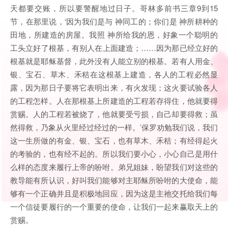
天都要交账，所以要警醒地过日子。哥林多前书三章9到15
节，在那里说，‘因为我们是与 神同工的；你们是 神所耕种的
田地，所建造的房屋。我照 神所给我的恩，好象一个聪明的
工头立好了根基，有别人在上面建造；……因为那已经立好的
根基就是耶稣基督，此外没有人能立别的根基。若有人用金、
银、宝石、草木、禾秸在这根基上建造，各人的工程必然显
露，因为那日子要将它表明出来，有火发现；这火要试验各人
的工程怎样。人在那根基上所建造的工程若存得住，他就要得
赏赐。人的工程若被烧了，他就要受亏损，自己却要得救；虽
然得救，乃象从火里经过经过的一样。’保罗劝勉我们说，我们
这一生所做的有金、银、宝石，也有草木、禾秸；有经得起火
的考验的，也有经不起的。所以我们要小心，小心自己是用什
么样的态度来履行上帝的吩咐。弟兄姐妹，盼望我们对这些的
教导能有所认识，好叫我们能够对主耶稣所吩咐的大使命，能
够有一个正确并且是积极地回应，因为这是主祂交托给我们每
一个信徒要履行的一个重要的使命，让我们一起来赢取天上的
赏赐。