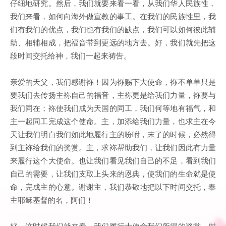
仔细地研究。然后，我们就要来看一看，从我们华人民族性，
我们来看，如何向海外做宣教的事工。在我们的民族性里，我
们有我们的优点，我们也有我们的缺点，我们可以如何彼此辅
助、相辅相成，把福音带到更远的地方去。好，我们就先把这
段时间交托给神，我们一起来祷告。
亲爱的天父，我们感谢袮！因为袮赐下大使命，袮不单单只是
要我们去传扬主袮自己的福音，主袮更是给我们力量，袮要与
我们同在；袮使我们成为天国的同工，我们何等地有福气，和
主一起同工完成这个使命。主，加添给我们力量，也求主在今
天让我们明白我们如此地履行主的吩咐，末了的时候，必然得
到主袮给我们的奖赏。主，求袮帮助我们，让我们因此有力量
来履行这个大使命。也让我们看见我们自己的不足，看到我们
自己的需要，让我们支取上头来的恩典，使我们的生命就是使
命，完成主的心意。谢谢主，我们恭敬地把以下时间交托，奉
主耶稣基督的名，阿们！
好，这时候我们就来看，我们履行大使命我们所得的奖赏。对