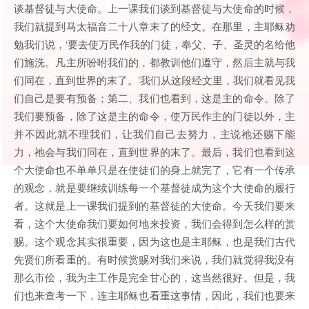
谈基督徒与大使命。上一课我们谈到基督徒与大使命的时候，
我们就提到马太福音二十八章末了的经文。在那里，主耶稣劝
勉我们说，‘要去使万民作我的门徒，奉父、子、圣灵的名给他
们施洗。凡主所吩咐我们的，都教训他们遵守，然后主就与我
们同在，直到世界的末了。’我们从这段经文里，我们就看见我
们自己是要有预备；第二、我们也看到，这是主的命令。除了
我们要预备，除了这是主的命令，使万民作主的门徒以外，主
并不因此就不理我们，让我们自己去努力，主说祂还赐下能
力，祂会与我们同在，直到世界的末了。最后，我们也看到这
个大使命也不单单只是在使徒们的身上就完了，它有一个传承
的观念，就是要继续训练每一个基督徒成为这个大使命的履行
者。这就是上一课我们提到的基督徒的大使命。今天我们要来
看，这个大使命我们要如何地来投资，我们会得到怎么样的赏
赐。这个观念其实很重要，因为这也是主耶稣，也是我们古代
先贤们所看重的。有时候赏赐对我们来说，我们就觉得我没有
那么市侩，我为主工作是完全甘心的，这当然很好。但是，我
们也来查考一下，连主耶稣也看重这事情，因此，我们也要来