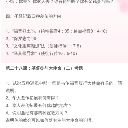
小结：你去？ 你家人去？你有祷告吗？你有金钱参与吗？
四、圣经记载四种差传的方向
1。“福音好土”法（约翰福音4：35；路加福音8：4-18）
2。“保罗志向”法
3。“文化距离渐进”法（使徒行传1：7-8）
4。“马其顿异象”（使徒行传16：6-10）
第二十八课：基督徒与大使命（二）
考题
1。试说五种冠冕中那一些是与传福音履行大使命有关的，请
说明。
2。华人差传拓展有何障碍？
3。华人差传拓展有何优越的地方？
4。说明圣经有那四种宣教方向？
说明你的教会可以如何落实主的大使命的吩咐。