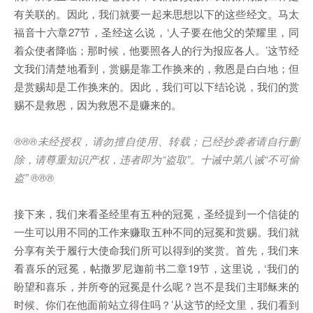
有关联的。因此，我们就要一起来思想以下的这些经文。马太
福音十六章27节，圣经这么说，‘人子要在他父的荣耀里，同
着众使者降临；那时候，他要照各人的行为报应各人。’这节经
文我们清楚地看到，赏赐是靠工作换来的，救恩是白白地；但
是赏赐却是工作换来的。因此，我们可以下结论说，我们的赏
赐不是救恩，因为救恩不是赚来的。
®®®
未经授权，请勿擅自使用、转载；已经抄袭者请自行删
除，请尊重知识产权，违者即为
“
盗取
”
。十诫中第八诫
“
不可偷
盗
” ®®®
接下来，我们来看圣经里有五种的冠冕，圣经提到一个信徒的
一生可以用不同的工作来赚取五种不同的冠冕和赏赐。我们就
分享有关于履行大使命我们所可以得到的奖赏。首先，我们来
看喜乐的冠冕，帖撒罗尼迦前书二章19节，这里说，‘我们的
盼望和喜乐，并所夸的冠冕是什么呢？岂不是我们主耶稣来的
时候、你们在他面前站立得住吗？’从这节的经文里，我们看到