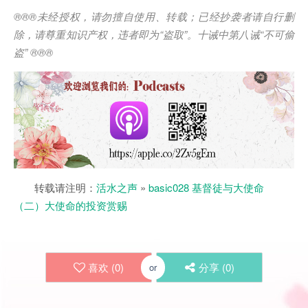
®®®
未经授权，请勿擅自使用、转载；已经抄袭者请自行删
除，请尊重知识产权，违者即为
“
盗取
”
。十诫中第八诫
“
不可偷
盗
” ®®®
转载请注明：
活水之声
»
basic028 基督徒与大使命
（二）大使命的投资赏赐
喜欢 (
0
)
分享 (
0
)
or