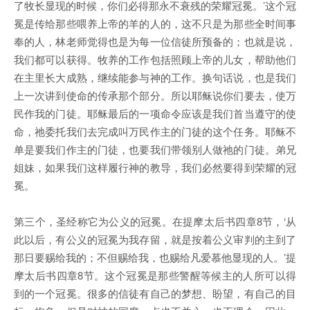
了牧长显现的时候，你们必得那永不衰残的荣耀冠冕。’这个冠
冕是传给那些喂养上帝的羊的人的，这不只是为那些全时间事
奉的人，林老师觉得也是为每一位信徒所预备的；也就是说，
我们都可以获得。牧养的工作包括照顾上帝的儿女，帮助他们
在主里长大成熟，继续能参与神的工作。换句话说，也是我们
上一次讲到使命的传承那个部分。所以耶稣说你们要去，使万
民作我的门徒。耶稣最后的一项命令应该是我们首当遵守的使
命，祂委托我们去完成叫万民作主的门徒的这个任务。耶稣不
单是要我们作主的门徒，也要我们带领别人做祂的门徒。弟兄
姐妹，如果我们这样履行神的教导，我们必然要得到荣耀的冠
冕。
第三个，圣经称它为公义的冠冕。在提摩太后书四章8节，‘从
此以后，有公义的冠冕为我存留，就是按着公义审判的主到了
那日要赐给我的；不但赐给我，也赐给凡爱慕他显现的人。’提
摩太后书四章8节。这个冠冕是那些警醒等候主的人所可以得
到的一个冠冕。很多的信徒有自己的梦想、盼望，有自己的目