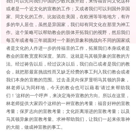
我们可以先向我们中国的少数民族开始，来传福音同文化这样
或者是一个近文化的宣教的工作；又或者我们可以到国外异国
家、同文化的工作。比如说在美国，在欧洲等等地地方，有许
多的华人居住，虽然是异国家，我们却有同文化在那里为神工
作。这个策略可以帮助教会的肢体开拓我们的视野，然后我们
每五年或者每三年就面对一个新的异象和挑战向不同的国家或
者是文化的人作进一步的传福音的工作，拓展我们本身或者是
教会的宣教宽度和深度。第四、这就是马其顿异象的宣教的方
法。经过祷告以后，经过议决以后，我们自己或者是我们的教
会，就把那最富挑战性而又缺乏经费的事工列入我们教会或者
我们本身的宣教的范围。过去圣灵向保罗显明马其顿的异象，
林老师认为同样地，今天的教会也可以藉着‘请过来帮助我
们！’这样的一个呼声，来决定海外宣教的方向。所以在这里，
林老师提供大家四个这样的一种宣教的考量：福音好种的宣教
考量；保罗志向的宣教考量；文化距离渐进的宣教考量；以及
马其顿异象的宣教考量。求神帮助我们，让我们一起来依靠神
的大能，做成神宣教的事工。