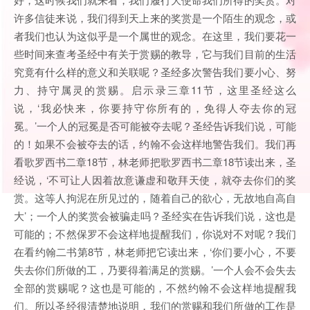
许多信徒来说，我们得到天上来的奖赏是一个陌生的观念，或
者我们也认为这似乎是一个属世的观念。在这里，我们要花一
些时间来查考圣经中有关于赏赐的教导，它与我们目前的生活
究竟有什么样的意义和关联呢？圣经多次警告我们要小心、努
力、持守属灵的赏赐。启示录三章11节，这里圣经这么
说，‘我必快来，你要持守你所有的，免得人夺去你的冠
冕。’一个人的冠冕是否可能被夺去呢？圣经告诉我们说，可能
的！如果不会被夺去的话，约翰不会这样地警告我们。我们再
看歌罗西书二章18节，林老师把歌罗西书二章18节读出来，圣
经说，‘不可让人因着故意谦虚和敬拜天使，就夺去你们的奖
赏。这等人拘泥在所见过的，随着自己的欲心，无故地自高自
大’；一个人的奖赏会被骗走吗？圣经实在告诉我们说，这也是
可能的；不然保罗不会这样地提醒我们，你说对不对呢？我们
在看约翰二书第8节，林老师把它读出来，‘你们要小心，不要
失去你们所做的工，乃要得着满足的赏赐。’一个人会不会失去
全部的赏赐呢？这也是可能的，不然约翰不会这样地提醒我
们。所以圣经很清楚地说明，我们的赏赐和我们所做的工作是