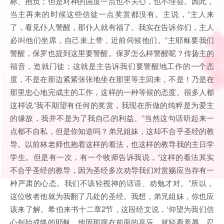
标、抱负；但是对神的国度一点也不关心，也不理会。因此，
当主再来的时候这些信徒一点奖赏都没有。主说，“主人来
了，看见仆人警醒，那仆人就有福了。我实在告诉你们，主人
必叫他们坐席，自己束上带，近前伺候他们。”主耶稣要我们
警醒，保罗也提到这里要警醒。保罗怎么样警醒呢？传扬主的
福音，造就门徒；这就是主告诉我们要警醒地工作的一个态
度，不是在那边紧紧张张地坐在那里等主回来，不是！乃是在
那里忠心地完成主的工作，这样的一种等候的态度。很多人都
这样说“我不期望有任何的奖赏，我现在所做的纯粹是为爱主
的缘故，我并不是为了我自己的利益。”当然这句话听起来一
点都不自私，但是你知道吗？弟兄姐妹，这却不合乎圣经的教
导。以前林老师也抱着这样的看法，也这样的教导我的主日学
学生。但是有一次，有一个牧师告诉我说，“这样的看法其实
不合乎圣经的教导，因为圣经多次劝导我们对赏赐应当存有一
种严肃的心态。我们不该轻视神的话语、劝勉才对。”所以，
这位牧者他就为我翻了几处的圣经。我想，弟兄姐妹，你也应
该来了解。希伯来书十二章2节，这段经文说，‘仰望为我们信
心创始成终的耶稣。他因那摆在前面的喜乐，就轻看羞辱，忍