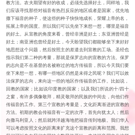
教方法。农夫期望有好的收成，必须先选择好土，同样地，我
们应该寻找那些对福音有热烈反应的地区或者是国家，优先地
撒下福音的种子，使这些的种子快快地成长，荣耀上帝的名，
拓展上帝的国度。所以我们可以先坐下来想一想，哪里是福音
的好土。从宣教的角度来看，曾经非洲是好土；东亚洲曾经是
好土；南亚洲也曾经是好土，今天盼望我们都能够坐下来好好
地思想这个问题，然后按照主的差遣去到宣教的工场。圣经也
指示我们第二种的考量，那就是保罗志向的宣教的方法。保罗
的志向是不在基督的名被称过的地方传福音，所以今天我们要
坐下来想一想，有哪一些地区仍然是未得之民呢？我们可以效
法保罗的志向，来向这一些的地区作传福音的工作。比如说，
回教的国家；比如说印度教的国家；以及我们所说的十/四十
之窗，有许多偶像敬拜，精灵敬拜的民族的中间去，向他们作
传福音的工作。第三个宣教的考量是，文化距离渐进的宣教的
方法。初期的教会传福音有一定的次序，首先向犹太人；然后
向撒马利亚人；然后就跨洋越海地把福音传到地极。我们华人
可以考虑按照文化的距离来扩充这个宣教的距离和范围。我想