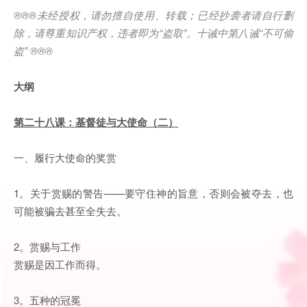
®®®
未经授权，请勿擅自使用、转载；已经抄袭者请自行删
除，请尊重知识产权，违者即为
“
盗取
”
。十诫中第八诫
“
不可偷
盗
” ®®®
大纲
第二十八课：基督徒与大使命（二）
一、履行大使命的奖赏
1。关于赏赐的警告——要守住神的旨意，否则会被夺去，也
可能被骗去甚至全失去。
2。赏赐与工作
赏赐是因工作而得。
3。五种的冠冕