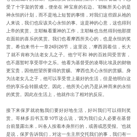
受了十字架的苦难，便坐在 神宝座的右边。’耶稣所关心的是
神永恒的计划，而不是地上短暂的事情，对我们这些跟从祂的
人来说，我们也应该关心永恒的事。这是神的心意，这也得到
上帝的奖赏。主耶稣看重神的工作，主耶稣也当然得到他那摆
在面前的喜乐的奖赏。我们也看摩西所关心的，也是永恒的奖
赏。希伯来书十一章24到26节，这里说，‘摩西因着信，长大
了就不肯称为法老女儿之子。他宁可和 神的百姓同受苦害，
也不愿暂时享受罪中之乐。他看为基督受的凌辱比埃及的财物
更宝贵，因他想望所要得的赏赐。’摩西也关心永恒的赏赐。身
为法老女儿之子，他可以享受世上最好的生活，但是他明白这
些的享乐会转眼成空。因此，他所关心的乃是从神而来的永恒
的奖赏。因此在生活上，他就作出了相对的反应。
接下来保罗就劝勉我们要好好地生活，好叫我们可以得到奖
赏。哥林多后书五章10节这么说，‘因为我们众人必要在基督
台前显露出来，叫各人按着本身所行的，或善或恶受报。’也就
是说，保罗告诉我们，对这一生主所交托我们的事，我们有一