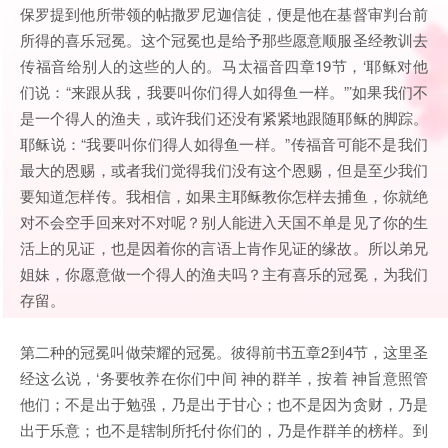
保罗提到他所带领的帖撒罗尼迦信徒，便是他在基督审判台前
所得的喜乐冠冕。这个冠冕也是给予那些愿意顺服圣经教训去
传福音给别人的这些的人的。马太福音四章19节，‘耶稣对他
们说：“来跟从我，我要叫你们得人如得鱼一样。”’如果我们不
是一个得人的渔夫，或许我们还没有紧紧地跟随耶稣的脚踪。
耶稣说：“我要叫你们得人如得鱼一样。”传福音可能不是我们
最大的恩赐，或者我们觉得我们没有这个恩赐，但是至少我们
要知道怎样传。我相信，如果主耶稣教你怎样去捕鱼，你就绝
对不会空手回来对不对呢？别人能进入天国不单是见了你的生
活上的见证，也是因着你的言语上肯作见证的缘故。所以弟兄
姐妹，你愿意做一个得人的渔夫吗？主有喜乐的冠冕，为我们
存留。
第二种的冠冕叫做荣耀的冠冕。彼得前书五章2到4节，这里圣
经这么说，‘务要牧养在你们中间 神的群羊，按着 神旨意照管
他们；不是出于勉强，乃是出于甘心；也不是因为贪财，乃是
出于乐意；也不是辖制所托付你们的，乃是作群羊的榜样。到