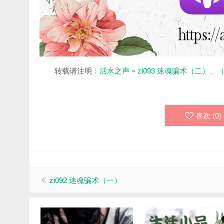
转载请注明：
活水之声
»
zi093 迷魂骗术（二）
喜欢 (
0
)
zi092 迷魂骗术（一）