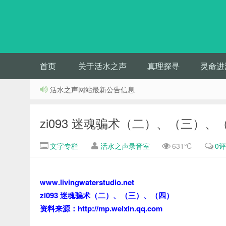
首页
关于活水之声
真理探寻
灵命进
活水之声网站最新公告信息
zi093 迷魂骗术（二）、（三）、
文字专栏
活水之声录音室
631℃
0
www.livingwaterstudio.net
zi093 迷魂骗术（二）、（三）、（四）
资料来源：http://mp.weixin.qq.com