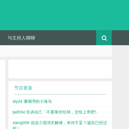
与主持人聊聊
节目更新
sty24 珊瑚湾的小海马
jad034 告诉自己「不要掌控结局，交给上帝吧!」
xiang059 说说小谎消灾解难，有何不妥？诚实已经过
时！