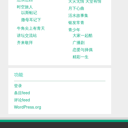
天灾无情 天堂有情
时空旅人
月下心曲
以斯帖记
活水故事集
撒母耳记下
银发常青
牛角尖上有青天
青少年
讲坛交流站
大家一起酷
齐来敬拜
广播剧
恋爱与择偶
精彩一生
功能
登录
条目feed
评论feed
WordPress.org