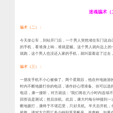
迷魂骗术（
骗术（二）：
今天坐公车，到站开门后，一个男人突然堵住车门说自
的手机，看谁身上响，谁就是贼。这个男人就向边上的
就跑，这个男人也没还人家的手机，就叫嚣着追了过去
骗术（三）：
一朋友手机不小心被偷了。两个星期后，他在外地旅游
时内不断地拨打你的电话，请作好心理准备。你可以选
电话，康一接听，对方就说：“我们将在六小时内连续
回答说是测试；然后挂机。此后，康大约每分钟接到一
断地拨打，康终于不堪忍受，只好关机。半天后开机，
抢救，请对方立即汇多少钱到某某帐号，并声称，如果