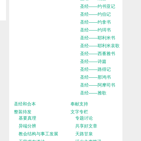
圣经——约书亚记
圣经——约伯记
圣经——约拿书
圣经——约珥书
圣经——耶利米书
圣经——耶利米哀歌
圣经——西番雅书
圣经——诗篇
圣经——路得记
圣经——那鸿书
圣经——阿摩司书
圣经——雅歌
圣经和合本
奉献支持
整装待发
文字专栏
基要真理
专题讨论
异端分辨
共享好文章
教会结构与事工发展
天路甘泉