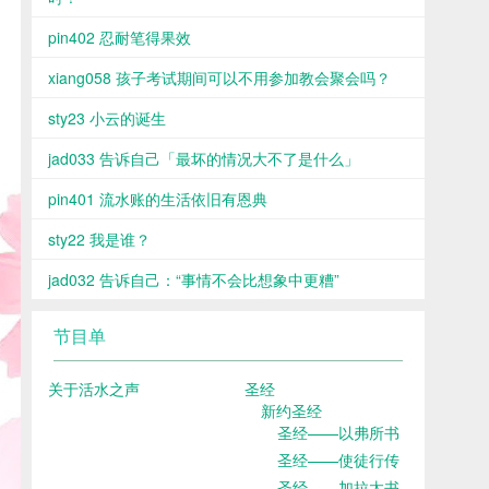
pin402 忍耐笔得果效
xiang058 孩子考试期间可以不用参加教会聚会吗？
sty23 小云的诞生
jad033 告诉自己「最坏的情况大不了是什么」
pin401 流水账的生活依旧有恩典
sty22 我是谁？
jad032 告诉自己：“事情不会比想象中更糟”
节目单
关于活水之声
圣经
新约圣经
圣经——以弗所书
圣经——使徒行传
圣经——加拉太书