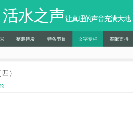
活水之声
让真理的声音充满大地
深
整装待发
特备节目
文字专栏
奉献支持
（四）
评论