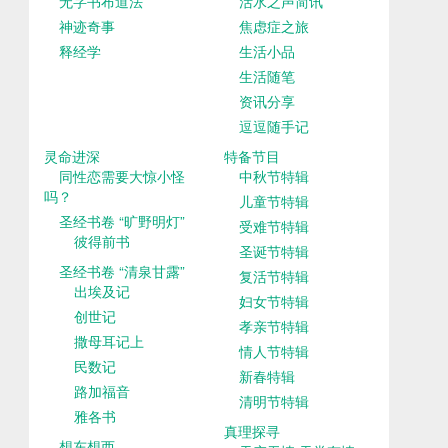
无字书布道法
活水之声简讯
神迹奇事
焦虑症之旅
释经学
生活小品
生活随笔
资讯分享
逗逗随手记
灵命进深
特备节目
同性恋需要大惊小怪
中秋节特辑
吗？
儿童节特辑
圣经书卷 “旷野明灯”
受难节特辑
彼得前书
圣诞节特辑
圣经书卷 “清泉甘露”
复活节特辑
出埃及记
妇女节特辑
创世记
孝亲节特辑
撒母耳记上
情人节特辑
民数记
新春特辑
路加福音
清明节特辑
雅各书
真理探寻
想东想西