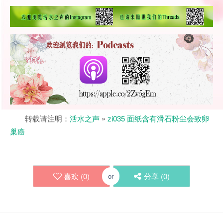
转载请注明：
活水之声
»
zi035 面纸含有滑石粉尘会致卵
巢癌
喜欢 (
0
)
分享 (
0
)
or