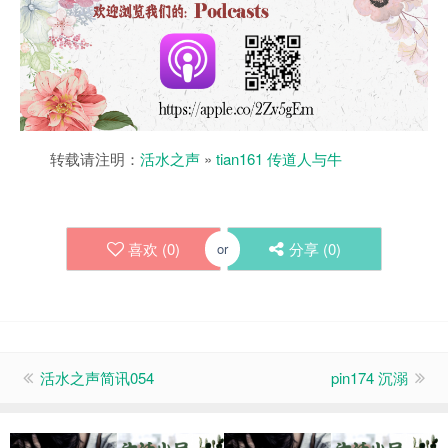
转载请注明：
活水之声
»
tian161 传道人与牛
喜欢 (
0
)
分享 (
0
)
or
活水之声简讯054
pin174 沉溺