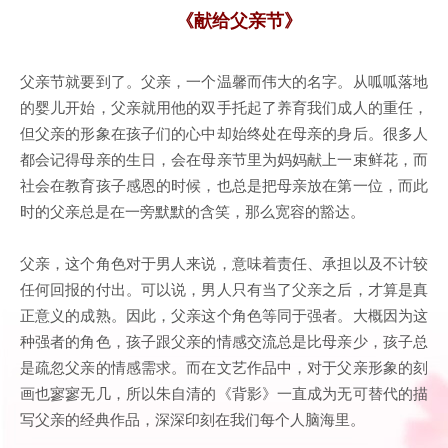
《献给父亲节》
父亲节就要到了。父亲，一个温馨而伟大的名字。从呱呱落地
的婴儿开始，父亲就用他的双手托起了养育我们成人的重任，
但父亲的形象在孩子们的心中却始终处在母亲的身后。很多人
都会记得母亲的生日，会在母亲节里为妈妈献上一束鲜花，而
社会在教育孩子感恩的时候，也总是把母亲放在第一位，而此
时的父亲总是在一旁默默的含笑，那么宽容的豁达。
父亲，这个角色对于男人来说，意味着责任、承担以及不计较
任何回报的付出。可以说，男人只有当了父亲之后，才算是真
正意义的成熟。因此，父亲这个角色等同于强者。大概因为这
种强者的角色，孩子跟父亲的情感交流总是比母亲少，孩子总
是疏忽父亲的情感需求。而在文艺作品中，对于父亲形象的刻
画也寥寥无几，所以朱自清的《背影》一直成为无可替代的描
写父亲的经典作品，深深印刻在我们每个人脑海里。