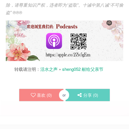
除，请尊重知识产权，违者即为
“
盗取
”
。十诫中第八诫
“
不可偷
盗
” ®®®
转载请注明：
活水之声
»
sheng052 献给父亲节
喜欢 (
0
)
分享 (
0
)
or