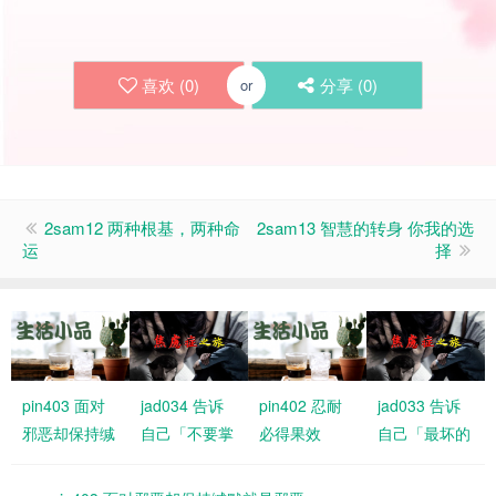
喜欢 (
0
)
分享 (
0
)
or
2sam12 两种根基，两种命
2sam13 智慧的转身 你我的选
运
择
pin403 面对
jad034 告诉
pin402 忍耐
jad033 告诉
邪恶却保持缄
自己「不要掌
必得果效
自己「最坏的
默就是邪恶
控结局，交给
情况大不了是
上帝吧!」
什么」