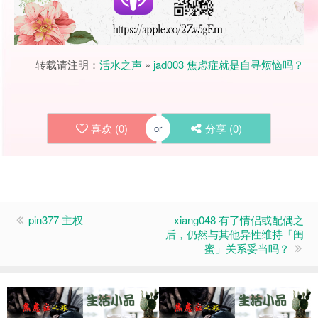
转载请注明：
活水之声
»
jad003 焦虑症就是自寻烦恼吗？
喜欢 (
0
)
分享 (
0
)
or
pin377 主权
xiang048 有了情侣或配偶之
后，仍然与其他异性维持「闺
蜜」关系妥当吗？