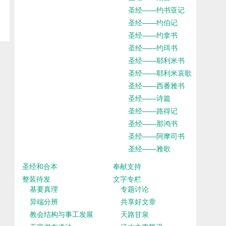
圣经——约书亚记
圣经——约伯记
圣经——约拿书
圣经——约珥书
圣经——耶利米书
圣经——耶利米哀歌
圣经——西番雅书
圣经——诗篇
圣经——路得记
圣经——那鸿书
圣经——阿摩司书
圣经——雅歌
圣经和合本
奉献支持
整装待发
文字专栏
基要真理
专题讨论
异端分辨
共享好文章
教会结构与事工发展
天路甘泉