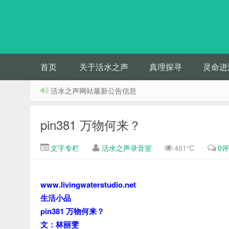
首页
关于活水之声
真理探寻
灵命进
活水之声网站最新公告信息
pin381 万物何来？
文字专栏
活水之声录音室
461℃
0
www.livingwaterstudio.net
生活小品
pin381 万物何来？
文：林丽雯