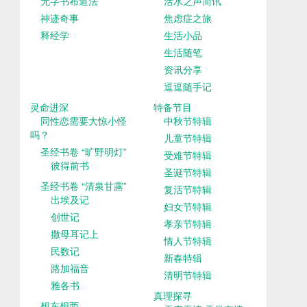
无字书布道法
活水之声简讯
神迹奇事
焦虑症之旅
释经学
生活小品
生活随笔
资讯分享
逗逗随手记
灵命进深
特备节目
同性恋需要大惊小怪
中秋节特辑
吗？
儿童节特辑
圣经书卷 “旷野明灯”
受难节特辑
彼得前书
圣诞节特辑
圣经书卷 “清泉甘露”
复活节特辑
出埃及记
妇女节特辑
创世记
孝亲节特辑
撒母耳记上
情人节特辑
民数记
新春特辑
路加福音
清明节特辑
雅各书
真理探寻
想东想西