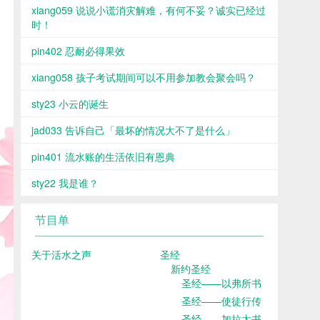
xiang059 说说小谎消灾解难，有何不妥？诚实已经过
时！
pin402 忍耐必得果效
xiang058 孩子考试期间可以不用参加教会聚会吗？
sty23 小云的诞生
jad033 告诉自己「最坏的情况大不了是什么」
pin401 流水账的生活依旧有恩典
sty22 我是谁？
节目单
关于活水之声
圣经
新约圣经
圣经——以弗所书
圣经——使徒行传
圣经——加拉太书