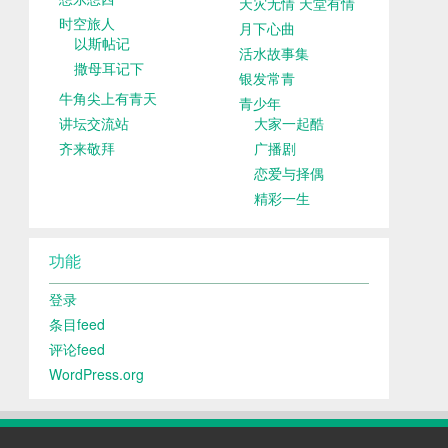
天灾无情 天堂有情
时空旅人
月下心曲
以斯帖记
活水故事集
撒母耳记下
银发常青
牛角尖上有青天
青少年
讲坛交流站
大家一起酷
齐来敬拜
广播剧
恋爱与择偶
精彩一生
功能
登录
条目feed
评论feed
WordPress.org