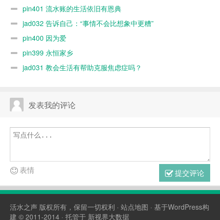
pin401 流水账的生活依旧有恩典
jad032 告诉自己：“事情不会比想象中更糟”
pin400 因为爱
pin399 永恒家乡
jad031 教会生活有帮助克服焦虑症吗？
发表我的评论
表情
提交评论
活水之声
版权所有，保留一切权利 ·
站点地图
· 基于WordPress构
建 © 2011-2014 · 托管于
新视界大数据