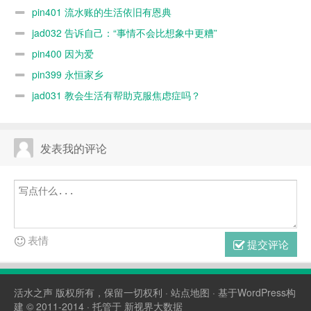
pin401 流水账的生活依旧有恩典
jad032 告诉自己：“事情不会比想象中更糟”
pin400 因为爱
pin399 永恒家乡
jad031 教会生活有帮助克服焦虑症吗？
发表我的评论
表情
提交评论
活水之声
版权所有，保留一切权利 ·
站点地图
· 基于WordPress构
建 © 2011-2014 · 托管于
新视界大数据