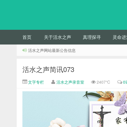
首页
关于活水之声
真理探寻
灵命进
活水之声网站最新公告信息
活水之声简讯073
文字专栏
活水之声录音室
2407℃
0