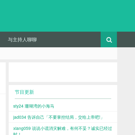
与主持人聊聊
节目更新
sty24 珊瑚湾的小海马
jad034 告诉自己「不要掌控结局，交给上帝吧!」
xiang059 说说小谎消灾解难，有何不妥？诚实已经过
时！