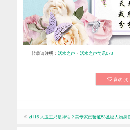
转载请注明：
活水之声
»
活水之声简讯073
喜欢 (
4
)
zi116 大卫王只是神话？美专家已验证53圣经人物身