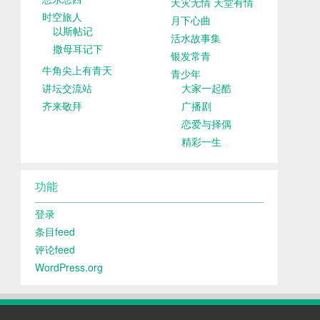
天灾无情 天堂有情
时空旅人
月下心曲
以斯帖记
活水故事集
撒母耳记下
银发常青
牛角尖上有青天
青少年
讲坛交流站
大家一起酷
齐来敬拜
广播剧
恋爱与择偶
精彩一生
功能
登录
条目feed
评论feed
WordPress.org