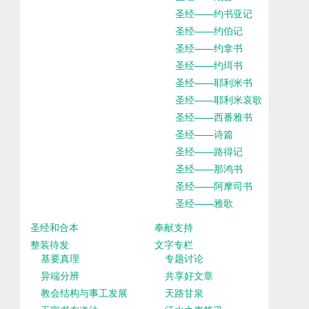
圣经——约书亚记
圣经——约伯记
圣经——约拿书
圣经——约珥书
圣经——耶利米书
圣经——耶利米哀歌
圣经——西番雅书
圣经——诗篇
圣经——路得记
圣经——那鸿书
圣经——阿摩司书
圣经——雅歌
圣经和合本
奉献支持
整装待发
文字专栏
基要真理
专题讨论
异端分辨
共享好文章
教会结构与事工发展
天路甘泉