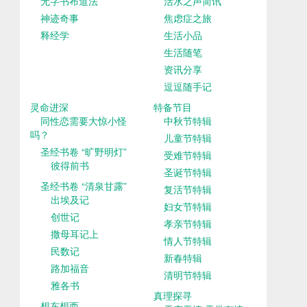
无字书布道法
活水之声简讯
神迹奇事
焦虑症之旅
释经学
生活小品
生活随笔
资讯分享
逗逗随手记
灵命进深
特备节目
同性恋需要大惊小怪
中秋节特辑
吗？
儿童节特辑
圣经书卷 “旷野明灯”
受难节特辑
彼得前书
圣诞节特辑
圣经书卷 “清泉甘露”
复活节特辑
出埃及记
妇女节特辑
创世记
孝亲节特辑
撒母耳记上
情人节特辑
民数记
新春特辑
路加福音
清明节特辑
雅各书
真理探寻
想东想西