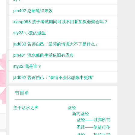
pin402 忍耐笔得果效
xiang058 孩子考试期间可以不用参加教会聚会吗？
sty23 小云的诞生
jad033 告诉自己「最坏的情况大不了是什么」
pin401 流水账的生活依旧有恩典
sty22 我是谁？
jad032 告诉自己：“事情不会比想象中更糟”
节目单
关于活水之声
圣经
新约圣经
圣经——以弗所书
圣经——使徒行传
圣经——加拉太书