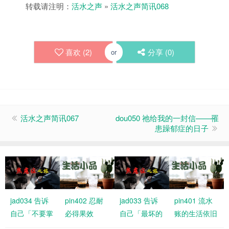
转载请注明：
活水之声
»
活水之声简讯068
喜欢 (
2
)
分享 (
0
)
or
活水之声简讯067
dou050 祂给我的一封信——罹
患躁郁症的日子
jad034 告诉
pin402 忍耐
jad033 告诉
pin401 流水
自己「不要掌
必得果效
自己「最坏的
账的生活依旧
控结局，交给
情况大不了是
有恩典