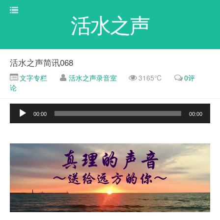
活水之声
活水之声简讯068
文字专栏
活水之声录音室
3165℃
0评
论
音
00:00
00:00
频
播
放
器