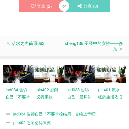
喜欢 (
2
)
分享 (
0
)
or
活水之声简讯063
sheng136 圣经中的女性——多
加
jad034 告诉
pin402 忍耐
jad033 告诉
pin401 流水
自己「不要掌
必得果效
自己「最坏的
账的生活依旧
控结局，交给
情况大不了是
有恩典
上帝吧!」
什么」
jad034 告诉自己「不要掌控结局，交给上帝吧!」
pin402 忍耐必得果效